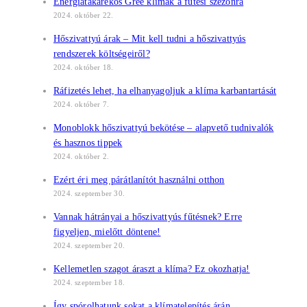
Energiatakarékos Gree klímák a fűtési szezonra
2024. október 22.
Hőszivattyú árak – Mit kell tudni a hőszivattyús
rendszerek költségeiről?
2024. október 18.
Ráfizetés lehet, ha elhanyagoljuk a klíma karbantartását
2024. október 7.
Monoblokk hőszivattyú bekötése – alapvető tudnivalók
és hasznos tippek
2024. október 2.
Ezért éri meg párátlanítót használni otthon
2024. szeptember 30.
Vannak hátrányai a hőszivattyús fűtésnek? Erre
figyeljen, mielőtt döntene!
2024. szeptember 20.
Kellemetlen szagot áraszt a klíma? Ez okozhatja!
2024. szeptember 18.
Így spórolhatunk sokat a klímatelepítés árán