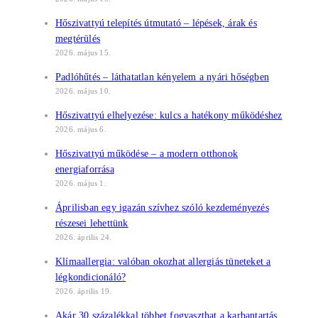
Hőszivattyú telepítés útmutató – lépések, árak és
megtérülés
2026. május 15.
Padlóhűtés – láthatatlan kényelem a nyári hőségben
2026. május 10.
Hőszivattyú elhelyezése: kulcs a hatékony működéshez
2026. május 6.
Hőszivattyú működése – a modern otthonok
energiaforrása
2026. május 1.
Áprilisban egy igazán szívhez szóló kezdeményezés
részesei lehettünk
2026. április 24.
Klímaallergia: valóban okozhat allergiás tüneteket a
légkondicionáló?
2026. április 19.
Akár 30 százalékkal többet fogyaszthat a karbantartás