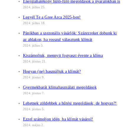
Energiahatékony hűtő-fűtő megoldások a nyaralókban is
2024. július 25.
Legyél Te a Gree Arca 2025-ben!
2024. július 18.
Pánikban a szezonális vásárlók: Százezreket dobunk ki
az ablakon, ha rosszul választunk klímát
2024. július 5.
Kiszámoltuk, mennyit fogyaszt évente a klíma
2024. június 21.
Hogyan (ne) használjuk a klímát?
2024. június 9.
Gyermekbarát klímahasználati megoldások
2024. június 7.
Lehetnek zöldebbek a hűtési megoldások, de hogyan?!
2024. június 5.
Ezzel számoljon idén, ha klímát vásárol!
2024. május 2.