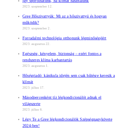
Így spórolhatunk, ha klímát használunk
2023. szeptember 12.
Gree Hőszivattyúk: Mi az a hőszivattyú és hogyan
működik?
2023. szeptember 2.
Forradalmi technológia otthonunk légminőségéért
2023. augusztus 22.
Egészség, kényelem, biztonság – ezért fontos a
rendszeres klíma karbantartás
2023. augusztus 1.
Hőségriadó: kánikula idején sem csak hűtésre keresik a
klímát
2023. július 17.
Másodpercenként tíz légkondicionálót adnak el
világszerte
2023. július 6.
Légy Te a Gree légkondicionálók Szépségnagykövete
2024-ben!