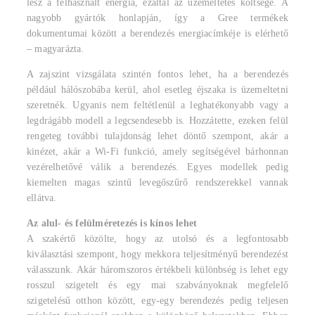
lesz a felhasznált energia, ezáltal az üzemeltetés költsége. A
nagyobb gyártók honlapján, így a Gree termékek
dokumentumai között a berendezés energiacímkéje is elérhető
– magyarázta.
A zajszint vizsgálata szintén fontos lehet, ha a berendezés
például hálószobába kerül, ahol esetleg éjszaka is üzemeltetni
szeretnék. Ugyanis nem feltétlenül a leghatékonyabb vagy a
legdrágább modell a legcsendesebb is. Hozzátette, ezeken felül
rengeteg további tulajdonság lehet döntő szempont, akár a
kinézet, akár a Wi-Fi funkció, amely segítségével bárhonnan
vezérelhetővé válik a berendezés. Egyes modellek pedig
kiemelten magas szintű levegőszűrő rendszerekkel vannak
ellátva.
Az alul- és felülméretezés is kínos lehet
A szakértő közölte, hogy az utolsó és a legfontosabb
kiválasztási szempont, hogy mekkora teljesítményű berendezést
válasszunk. Akár háromszoros értékbeli különbség is lehet egy
rosszul szigetelt és egy mai szabványoknak megfelelő
szigetelésű otthon között, egy-egy berendezés pedig teljesen