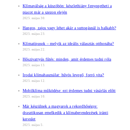
Klímaválság a küszöbön: készlethiány fenyegetheti a
piacot már a szezon elején
2025. május 30.
Hangos, zajos vagy lehet akár a suttogásnál is halkabb?
2025. május 23.
Klímatípusok – melyik az ideális választás otthonába?
2025. május 22.
Hőszivattyús fűtés: minden, amit érdemes tudni róla
2025. május 13.
Irodai klímahasználat: hűvös levegő, forró vita?
2025. május 12.
Mobilklíma működése: ezt érdemes tudni vásárlás előtt
2025. május 10.
Már készülnek a magyarok a rekordhőségre:
drasztikusan emelkedik a klímaberendezések iránti
kereslet
2025. május 5.