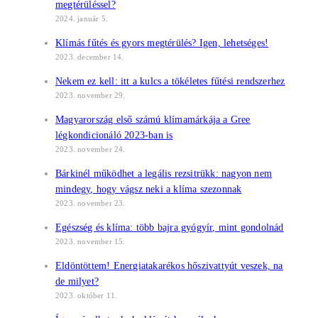
megtérüléssel?
2024. január 5.
Klímás fűtés és gyors megtérülés? Igen, lehetséges!
2023. december 14.
Nekem ez kell: itt a kulcs a tökéletes fűtési rendszerhez
2023. november 29.
Magyarország első számú klímamárkája a Gree
légkondicionáló 2023-ban is
2023. november 24.
Bárkinél működhet a legális rezsitrükk: nagyon nem
mindegy, hogy vágsz neki a klíma szezonnak
2023. november 23.
Egészség és klíma: több bajra gyógyír, mint gondolnád
2023. november 15.
Eldöntöttem! Energiatakarékos hőszivattyút veszek, na
de milyet?
2023. október 11.