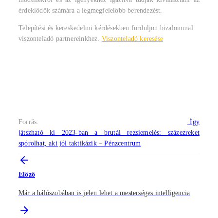
érdeklődők számára a legmegfelelőbb berendezést.
Telepítési és kereskedelmi kérdésekben forduljon bizalommal
viszonteladó partnereinkhez.
Viszonteladó keresése
Forrás:
Így
játszható ki 2023-ban a brutál rezsiemelés: százezreket
spórolhat, aki jól taktikázik – Pénzcentrum
Előző
Már a hálószobában is jelen lehet a mesterséges intelligencia