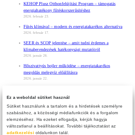
KEHOP Plusz Otthonfelújítási Program – támogatás
energiahatékony fűtéskorszerűsítéshez
2026. február 23.
Fűtés klímával – modern és energiatakarékos alternatíva
2026. február 17.
SEER és SCOP jelentése – amit tudni érdemes a
klímaberendezések hatékonysági mutatóiról
2026. január 26.
Hőszivattyús bojler működése – energiatakarékos
megoldás melegvíz előállításra
2026. január 22.
Gree légkondicionálók 10 év jótállással 2026-ban is
elérhető a regisztrációhoz kötött feltételekkel
Ez a weboldal sütiket használ
2026. január 9.
Sütiket használunk a tartalom és a hirdetések személyre
Újdonság a Gree Magyarország weboldalán: mostantól a
szabásához, a közösségi médiafunkciók és a forgalom
3D megjelenítés is segít a klímaválasztásban
elemzéséhez. Ha ezeket elfogadja, kérjük hagyja
2025. december 16.
változatlanul a beállításokat. További tájékoztatást az
adatkezelési
oldalunkon talál.
Új élmény a Budapest Liszt Ferenc Nemzetközi