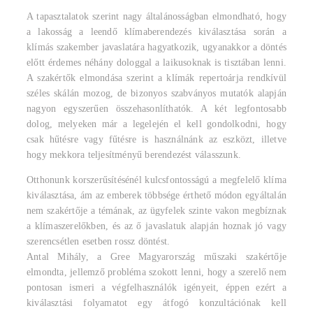
A tapasztalatok szerint nagy általánosságban elmondható, hogy
a lakosság a leendő klímaberendezés kiválasztása során a
klímás szakember javaslatára hagyatkozik, ugyanakkor a döntés
előtt érdemes néhány dologgal a laikusoknak is tisztában lenni.
A szakértők elmondása szerint a klímák repertoárja rendkívül
széles skálán mozog, de bizonyos szabványos mutatók alapján
nagyon egyszerűen összehasonlíthatók. A két legfontosabb
dolog, melyeken már a legelején el kell gondolkodni, hogy
csak hűtésre vagy fűtésre is használnánk az eszközt, illetve
hogy mekkora teljesítményű berendezést válasszunk.
Otthonunk korszerűsítésénél kulcsfontosságú a megfelelő klíma
kiválasztása, ám az emberek többsége érthető módon egyáltalán
nem szakértője a témának, az ügyfelek szinte vakon megbíznak
a klímaszerelőkben, és az ő javaslatuk alapján hoznak jó vagy
szerencsétlen esetben rossz döntést.
Antal Mihály, a Gree Magyarország műszaki szakértője
elmondta, jellemző probléma szokott lenni, hogy a szerelő nem
pontosan ismeri a végfelhasználók igényeit, éppen ezért a
kiválasztási folyamatot egy átfogó konzultációnak kell