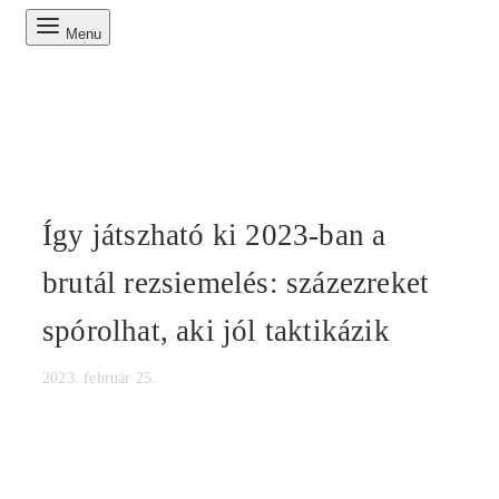
Menu
Így játszható ki 2023-ban a
brutál rezsiemelés: százezreket
spórolhat, aki jól taktikázik
2023. február 25.