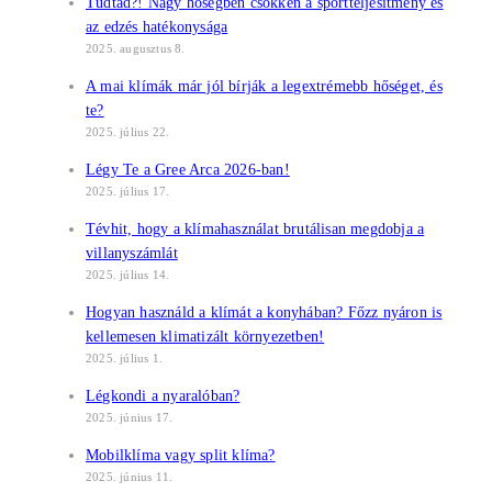
Tudtad?! Nagy hőségben csökken a sportteljesítmény és
az edzés hatékonysága
2025. augusztus 8.
A mai klímák már jól bírják a legextrémebb hőséget, és
te?
2025. július 22.
Légy Te a Gree Arca 2026-ban!
2025. július 17.
Tévhit, hogy a klímahasználat brutálisan megdobja a
villanyszámlát
2025. július 14.
Hogyan használd a klímát a konyhában? Főzz nyáron is
kellemesen klimatizált környezetben!
2025. július 1.
Légkondi a nyaralóban?
2025. június 17.
Mobilklíma vagy split klíma?
2025. június 11.