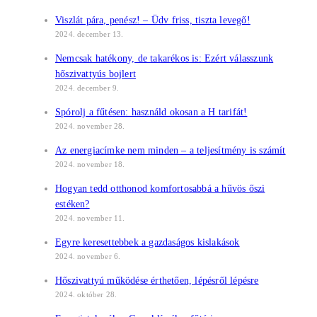
Viszlát pára, penész! – Üdv friss, tiszta levegő!
2024. december 13.
Nemcsak hatékony, de takarékos is: Ezért válasszunk
hőszivattyús bojlert
2024. december 9.
Spórolj a fűtésen: használd okosan a H tarifát!
2024. november 28.
Az energiacímke nem minden – a teljesítmény is számít
2024. november 18.
Hogyan tedd otthonod komfortosabbá a hűvös őszi
estéken?
2024. november 11.
Egyre keresettebbek a gazdaságos kislakások
2024. november 6.
Hőszivattyú működése érthetően, lépésről lépésre
2024. október 28.