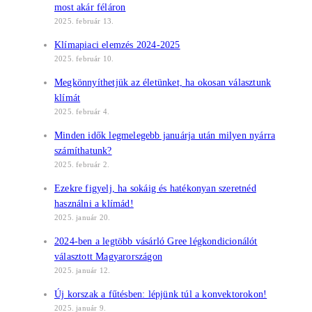
most akár féláron
2025. február 13.
Klímapiaci elemzés 2024-2025
2025. február 10.
Megkönnyíthetjük az életünket, ha okosan választunk
klímát
2025. február 4.
Minden idők legmelegebb januárja után milyen nyárra
számíthatunk?
2025. február 2.
Ezekre figyelj, ha sokáig és hatékonyan szeretnéd
használni a klímád!
2025. január 20.
2024-ben a legtöbb vásárló Gree légkondicionálót
választott Magyarországon
2025. január 12.
Új korszak a fűtésben: lépjünk túl a konvektorokon!
2025. január 9.