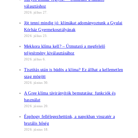
választáshoz
2026. július 27.
Jót tenni mindig jó: klímákat adományoztunk a Gyulai
Kórház Gyermekosztályának
2026. július 23.
Mekkora klíma kell? – Útmutató a megfelelő
teljesítmény kiválasztásához
2026. július 6.
Tisztítás után is büdös a klíma? Ez állhat a kellemetlen
szag mögött
2026. június 30.
A Gree klíma távirányítók bemutatása: funkciók és
használat
2026. június 20.
Épphogy fellélegezhettünk, a napokban visszatér a
brutális hőség
2026. június 18.