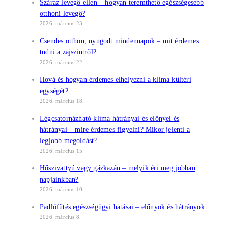
Száraz levegő ellen – hogyan teremthető egészségesebb
otthoni levegő?
2026. március 23.
Csendes otthon, nyugodt mindennapok – mit érdemes
tudni a zajszintről?
2026. március 22.
Hová és hogyan érdemes elhelyezni a klíma kültéri
egységét?
2026. március 18.
Légcsatornázható klíma hátrányai és előnyei és
hátrányai – mire érdemes figyelni? Mikor jelenti a
legjobb megoldást?
2026. március 15.
Hőszivattyú vagy gázkazán – melyik éri meg jobban
napjainkban?
2026. március 10.
Padlófűtés egészségügyi hatásai – előnyök és hátrányok
2026. március 8.