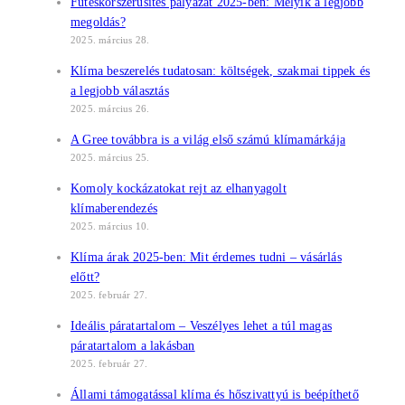
Fűtéskorszerűsítés pályázat 2025-ben: Melyik a legjobb
megoldás?
2025. március 28.
Klíma beszerelés tudatosan: költségek, szakmai tippek és
a legjobb választás
2025. március 26.
A Gree továbbra is a világ első számú klímamárkája
2025. március 25.
Komoly kockázatokat rejt az elhanyagolt
klímaberendezés
2025. március 10.
Klíma árak 2025-ben: Mit érdemes tudni – vásárlás
előtt?
2025. február 27.
Ideális páratartalom – Veszélyes lehet a túl magas
páratartalom a lakásban
2025. február 27.
Állami támogatással klíma és hőszivattyú is beépíthető