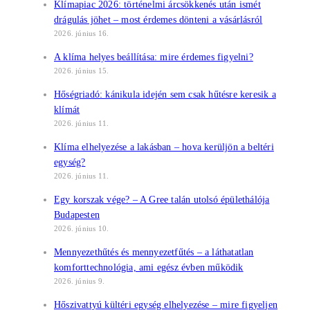
Klímapiac 2026: történelmi árcsökkenés után ismét
drágulás jöhet – most érdemes dönteni a vásárlásról
2026. június 16.
A klíma helyes beállítása: mire érdemes figyelni?
2026. június 15.
Hőségriadó: kánikula idején sem csak hűtésre keresik a
klímát
2026. június 11.
Klíma elhelyezése a lakásban – hova kerüljön a beltéri
egység?
2026. június 11.
Egy korszak vége? – A Gree talán utolsó épülethálója
Budapesten
2026. június 10.
Mennyezethűtés és mennyezetfűtés – a láthatatlan
komforttechnológia, ami egész évben működik
2026. június 9.
Hőszivattyú kültéri egység elhelyezése – mire figyeljen