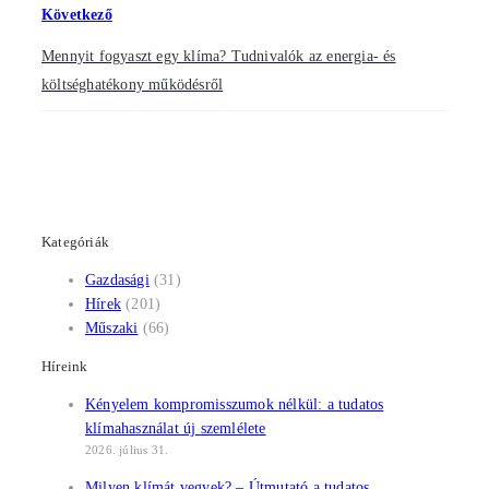
Következő
Mennyit fogyaszt egy klíma? Tudnivalók az energia- és
költséghatékony működésről
Kategóriák
Gazdasági
(31)
Hírek
(201)
Műszaki
(66)
Híreink
Kényelem kompromisszumok nélkül: a tudatos
klímahasználat új szemlélete
2026. július 31.
Milyen klímát vegyek? – Útmutató a tudatos