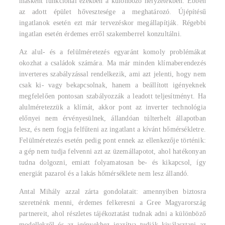
másként funkcionál ezekben a különböző helyzetekben. Ebben
az adott épület hővesztesége a meghatározó. Újépítésű
ingatlanok esetén ezt már tervezéskor megállapítják. Régebbi
ingatlan esetén érdemes erről szakemberrel konzultálni.
Az alul- és a felülméretezés egyaránt komoly problémákat
okozhat a családok számára. Ma már minden klímaberendezés
inverteres szabályzással rendelkezik, ami azt jelenti, hogy nem
csak ki- vagy bekapcsolnak, hanem a beállított igényeknek
megfelelően pontosan szabályozzák a leadott teljesítményt. Ha
alulméretezzük a klímát, akkor pont az inverter technológia
előnyei nem érvényesülnek, állandóan túlterhelt állapotban
lesz, és nem fogja felfűteni az ingatlant a kívánt hőmérsékletre.
Felülméretezés esetén pedig pont ennek az ellenkezője történik:
a gép nem tudja felvenni azt az üzemállapotot, ahol hatékonyan
tudna dolgozni, emiatt folyamatosan be- és kikapcsol, így
energiát pazarol és a lakás hőmérséklete nem lesz állandó.
Antal Mihály azzal zárta gondolatait: amennyiben biztosra
szeretnénk menni, érdemes felkeresni a Gree Magyarország
partnereit, ahol részletes tájékoztatást tudnak adni a különböző
modellekről és az igényekhez igazítva tudják kiválasztani az