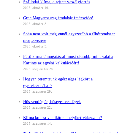
Szállodai klíma, a rejtett veszélyforrás
2025. október 10.
Gree Magyarország irodaház imázsvideó
2025. október 8.
Soha nem volt még ennél egyszerűbb a fűtésrendszer
megtervezése
2025. október 3.
Fűtő klíma támogatással: most olcsóbb, mint valaha
Kattints az egyéni kalkulációért!
2025. szeptember 26.
Hogyan teremtsünk egészséges légkört a
gyerekszobában?
2025. augusztus 29.
Hűs vendégtér, hűséges vendégek
2025. augusztus 22.
Klíma kontra ventilátor: melyiket válasszam?
2025. augusztus 14.