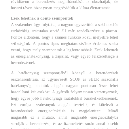
rövidtávon a berendezés meghibásodását is okozhatják, de
hosszú távon bizonyosan megrövidítik a klíma élettartamát.
Ezek lehetnek a döntő szempontok
A szakember úgy folytatta, a nagyon egyszerűtől a sokfunkciós
eszközökig számtalan opció áll már rendelkezésre a piacon.
Fontos eldönteni, hogy a számos funkció közül melyekre lehet
szükségünk. A pontos típus meghatározásához érdemes sorba
venni, hogy mely szempontok a legfontosabbak. Ezek lehetnek
az energiahatékonyság, a zajszint, vagy egyéb felszereltsége a
berendezésnek.
A hatékonyság szempontjából könnyű a berendezések
összehasonlítása, az úgynevezett SCOP és SEER szezonális
hatékonysági mutatók alapján nagyon pontosan össze lehet
hasonlítani két eszközt. A gyártók folyamatosan versenyeznek,
hogy egyre jobb hatékonysági mutatókkal büszkélkedhessenek.
Ezt európai szabványok alapján tesztelik, és kötelező a
berendezések energiacímkéjén is megjeleníteni. Minél
magasabb ez a mutató, annál magasabb energiaosztályba
sorolják a berendezést, és az üzemeltetés során annál kisebb