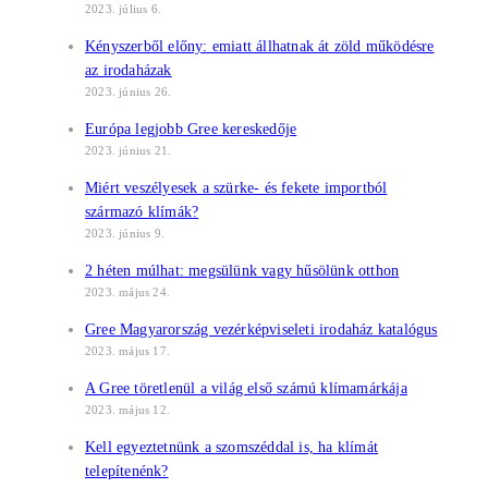
2023. július 6.
Kényszerből előny: emiatt állhatnak át zöld működésre
az irodaházak
2023. június 26.
Európa legjobb Gree kereskedője
2023. június 21.
Miért veszélyesek a szürke- és fekete importból
származó klímák?
2023. június 9.
2 héten múlhat: megsülünk vagy hűsölünk otthon
2023. május 24.
Gree Magyarország vezérképviseleti irodaház katalógus
2023. május 17.
A Gree töretlenül a világ első számú klímamárkája
2023. május 12.
Kell egyeztetnünk a szomszéddal is, ha klímát
telepítenénk?