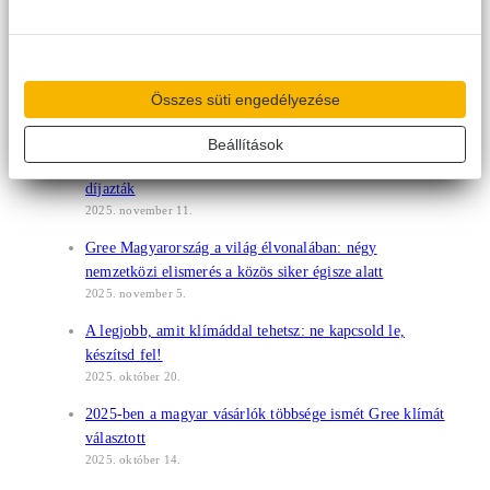
Repülőtéren: megnyílt a Gree Chill Zone!
2025. december 16.
Békés vármegyei klímacég a Financial Times európai
Összes süti engedélyezése
növekedési ranglistáján
2025. november 20.
Beállítások
Itt mindenki győztes – Békés vármegye legjobbjait
díjazták
2025. november 11.
Gree Magyarország a világ élvonalában: négy
nemzetközi elismerés a közös siker égisze alatt
2025. november 5.
A legjobb, amit klímáddal tehetsz: ne kapcsold le,
készítsd fel!
2025. október 20.
2025-ben a magyar vásárlók többsége ismét Gree klímát
választott
2025. október 14.