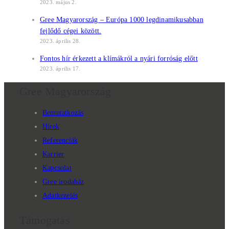
2023. május 2.
Gree Magyarország – Európa 1000 legdinamikusabban
fejlődő cégei között.
2023. április 28.
Fontos hír érkezett a klímákról a nyári forróság előtt
2023. április 17.
Gree Magyarország
Bemutatkozás
Hírek
Referenciák
Karrier
Kapcsolat
Gree irodaház
Adatkezelés
Támogatás