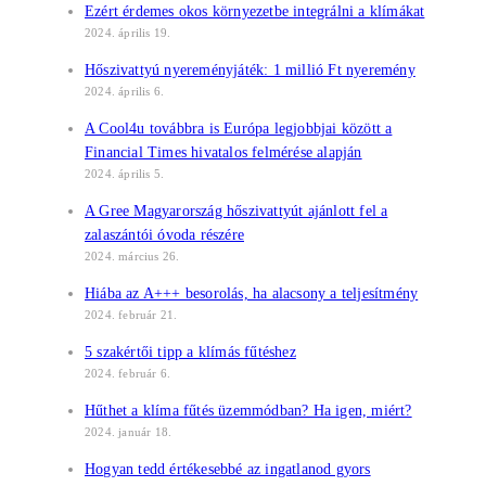
Ezért érdemes okos környezetbe integrálni a klímákat
2024. április 19.
Hőszivattyú nyereményjáték: 1 millió Ft nyeremény
2024. április 6.
A Cool4u továbbra is Európa legjobbjai között a
Financial Times hivatalos felmérése alapján
2024. április 5.
A Gree Magyarország hőszivattyút ajánlott fel a
zalaszántói óvoda részére
2024. március 26.
Hiába az A+++ besorolás, ha alacsony a teljesítmény
2024. február 21.
5 szakértői tipp a klímás fűtéshez
2024. február 6.
Hűthet a klíma fűtés üzemmódban? Ha igen, miért?
2024. január 18.
Hogyan tedd értékesebbé az ingatlanod gyors