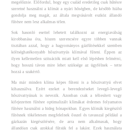
megelőznie. Előfordul, hogy egy család eredetileg csak hűtésre
szeretné használni a klímát a nyári hőségben, de később hiába
gondolja meg magát, az általa megvásárolt eszköz állandó
fűtésre nem lesz alkalmas télen.
Sok hasonló esettel lehetett találkozni az energiaválság
kirobbanása óta, hiszen szerencsére egyre többen vannak
tisztában azzal, hogy a hagyományos gázfűtésekkel szemben
költséghatékonyabb hőszivattyús klímával fűteni. Éppen az
ilyen kellemetlen szituációk miatt kell első lépésben felmérni,
hogy hosszú távon mire lehet szüksége az ügyfélnek – tette
hozzá a szakértő.
Ma már minden klíma képes fűteni is a hőszivattyú elvet
kihasználva. Ezért ezeket a berendezéseket levegő-levegő
hőszivattyúnak is nevezik. Azonban csak a téliesített vagy
kifejezetten fűtésre optimalizált klímákat érdemes folyamatos
fűtésre használni a hideg hónapokban. Egyes klímák kiegészítő
fűtésnek tökéletesen megfelelnek ősszel és tavasszal például a
gázkazán kiegészítésére, de arra nem alkalmasak, hogy
állandóan csak azokkal fűtsük fel a lakást. Ezek használata