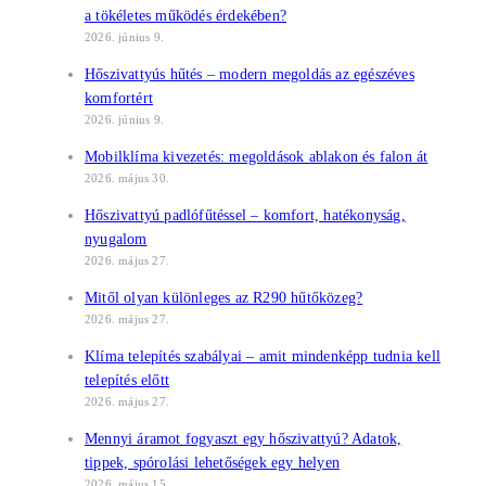
a tökéletes működés érdekében?
2026. június 9.
Hőszivattyús hűtés – modern megoldás az egészéves
komfortért
2026. június 9.
Mobilklíma kivezetés: megoldások ablakon és falon át
2026. május 30.
Hőszivattyú padlófűtéssel – komfort, hatékonyság,
nyugalom
2026. május 27.
Mitől olyan különleges az R290 hűtőközeg?
2026. május 27.
Klíma telepítés szabályai – amit mindenképp tudnia kell
telepítés előtt
2026. május 27.
Mennyi áramot fogyaszt egy hőszivattyú? Adatok,
tippek, spórolási lehetőségek egy helyen
2026. május 15.