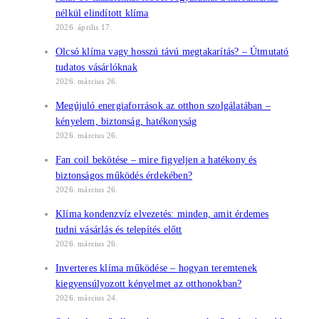
nélkül elindított klíma
2026. április 17.
Olcsó klíma vagy hosszú távú megtakarítás? – Útmutató
tudatos vásárlóknak
2026. március 26.
Megújuló energiaforrások az otthon szolgálatában –
kényelem, biztonság, hatékonyság
2026. március 26.
Fan coil bekötése – mire figyeljen a hatékony és
biztonságos működés érdekében?
2026. március 26.
Klíma kondenzvíz elvezetés: minden, amit érdemes
tudni vásárlás és telepítés előtt
2026. március 26.
Inverteres klíma működése – hogyan teremtenek
kiegyensúlyozott kényelmet az otthonokban?
2026. március 24.