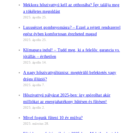
Mekkora hőszivattyú kell az otthonába? Így találja meg
a tökéletes megoldást
2025. április 25.
Luxusérzet gombnyomásra? – Ezzel a rejtett rendszerrel
egész évben komfortosan érezheted magad
2025. április 25.
Klímapara indul! – Tudd meg, ki a felelős: garancia vs.
jótállás – érthetően
2025. április 14.
A nagy hőszivattyúbiznisz: megtérülő befektetés vagy
drága illúzió?
2025. április 7.
Hőszivattyú pályázat 2025-ben: így spórolhat akár
milliókat az energiahatékony hűtésen és fűtésen!
2025. április 2.
Mivel fogunk fűteni 10 év múlva?
2025. március 28.