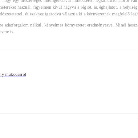
hogy egy mesterséges intelligenciával működtetett légkondicionálóról van 
ereket használ, figyelmen kívül hagyva a régiót, az éghajlatot, a helyiség m
előszeretettel, és ezekhez igazodva választja ki a környezetnek megfelelő leg
nline adatforgalom nélkül, kényelmes környezetet eredményezve. Minél hossz
rzete is.
ony működésről