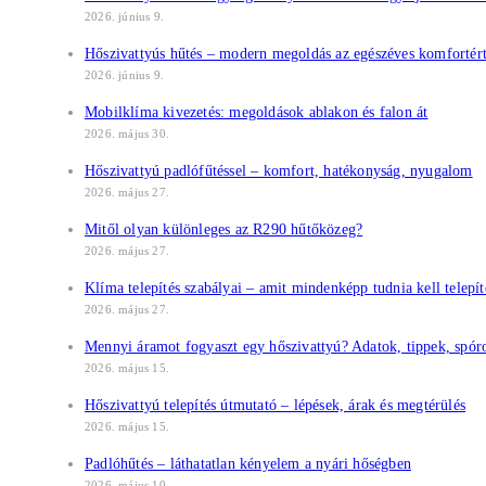
2026. június 9.
Hőszivattyús hűtés – modern megoldás az egészéves komfortér
2026. június 9.
Mobilklíma kivezetés: megoldások ablakon és falon át
2026. május 30.
Hőszivattyú padlófűtéssel – komfort, hatékonyság, nyugalom
2026. május 27.
Mitől olyan különleges az R290 hűtőközeg?
2026. május 27.
Klíma telepítés szabályai – amit mindenképp tudnia kell telepíté
2026. május 27.
Mennyi áramot fogyaszt egy hőszivattyú? Adatok, tippek, spóro
2026. május 15.
Hőszivattyú telepítés útmutató – lépések, árak és megtérülés
2026. május 15.
Padlóhűtés – láthatatlan kényelem a nyári hőségben
2026. május 10.