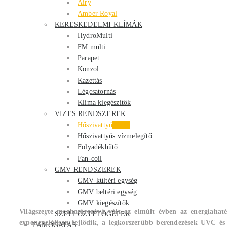
Airy
Amber Royal
KERESKEDELMI KLÍMÁK
HydroMulti
FM multi
Parapet
Konzol
Kazettás
Légcsatornás
Klíma kiegészítők
VIZES RENDSZEREK
Hőszivattyú
Akció
Hőszivattyús vízmelegítő
Folyadékhűtő
Fan-coil
GMV RENDSZEREK
GMV kültéri egység
GMV beltéri egység
GMV kiegészítők
Világszerte meghatározóvá vált az elmúlt évben az energiahat
SZELLŐZTETŐGÉPEK
exponenciálisan fejlődik, a legkorszerűbb berendezések UVC és 
TÁMOGATÁS