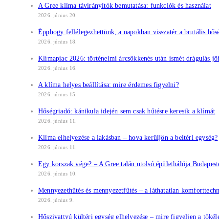
A Gree klíma távirányítók bemutatása: funkciók és használat
2026. június 20.
Épphogy fellélegezhettünk, a napokban visszatér a brutális hős
2026. június 18.
Klímapiac 2026: történelmi árcsökkenés után ismét drágulás jö
2026. június 16.
A klíma helyes beállítása: mire érdemes figyelni?
2026. június 15.
Hőségriadó: kánikula idején sem csak hűtésre keresik a klímát
2026. június 11.
Klíma elhelyezése a lakásban – hova kerüljön a beltéri egység?
2026. június 11.
Egy korszak vége? – A Gree talán utolsó épülethálója Budapest
2026. június 10.
Mennyezethűtés és mennyezetfűtés – a láthatatlan komforttech
2026. június 9.
Hőszivattyú kültéri egység elhelyezése – mire figyeljen a töké