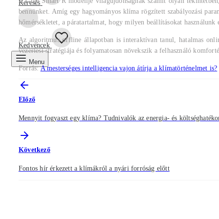
A Gree Smart R modellje világújdonságnak számít olyan tekintetben, 
Keresés
bennünket. Amíg egy hagyományos klíma rögzített szabályozási paramét
hőmérsékletet, a páratartalmat, hogy milyen beállításokat használunk 
Az algoritmus offline állapotban is interaktívan tanul, hatalmas o
Kedvencek
vezérlési stratégiája és folyamatosan növekszik a felhasználó komforté
Menu
Forrás:
A mesterséges intelligencia vajon átírja a klímatörténelmet is?
Előző
Mennyit fogyaszt egy klíma? Tudnivalók az energia- és költséghaték
Következő
Fontos hír érkezett a klímákról a nyári forróság előtt