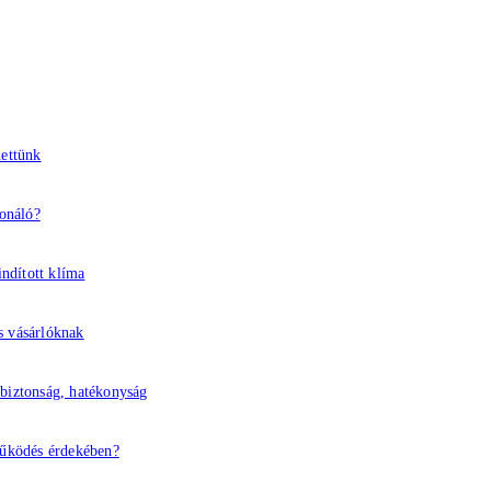
hettünk
ionáló?
indított klíma
s vásárlóknak
 biztonság, hatékonyság
működés érdekében?