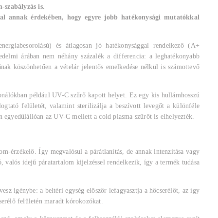
-szabályzás is.
ssal annak érdekében, hogy egyre jobb hatékonysági mutatókkal
ergiabesorolású) és átlagosan jó hatékonysággal rendelkező (A+
edelmi árában nem néhány százalék a differencia: a leghatékonyabb
ának köszönhetően a vételár jelentős emelkedése nélkül is számottevő
onálókban például UV-C szűrő kapott helyet. Ez egy kis hullámhosszú
gtató felületét, valamint sterilizálja a beszívott levegőt a különféle
on egyedülállóan az UV-C mellett a cold plasma szűrőt is elhelyezték.
lom-érzékelő. Így megvalósul a párátlanítás, de annak intenzitása vagy
 valós idejű páratartalom kijelzéssel rendelkezik, így a termék tudása
sz igénybe: a beltéri egység először lefagyasztja a hőcserélőt, az így
cserélő felületén maradt kórokozókat.