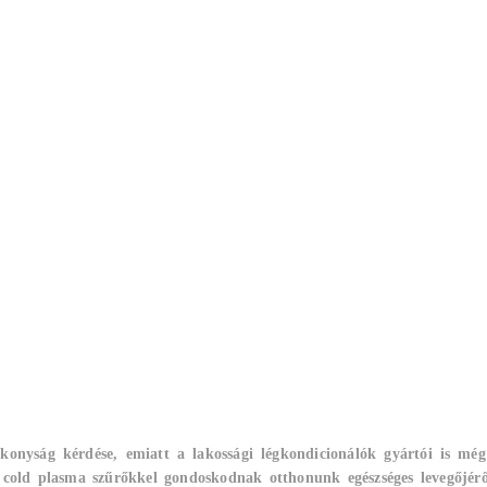
ékonyság kérdése, emiatt a lakossági légkondicionálók gyártói is mé
cold plasma szűrőkkel gondoskodnak otthonunk egészséges levegőjéről,