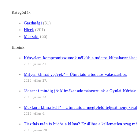
Kategóriák
Gazdasági
(31)
Hírek
(201)
Műszaki
(66)
Híreink
Kényelem kompromisszumok nélkül: a tudatos klímahasználat ú
2026. július 31.
Milyen klímát vegyek? – Útmutató a tudatos választáshoz
2026. július 27.
Jót tenni mindig jó: klímákat adományoztunk a Gyulai Kórhá
2026. július 23.
Mekkora klíma kell? – Útmutató a megfelelő teljesítmény kivá
2026. július 6.
Tisztítás után is büdös a klíma? Ez állhat a kellemetlen szag m
2026. június 30.