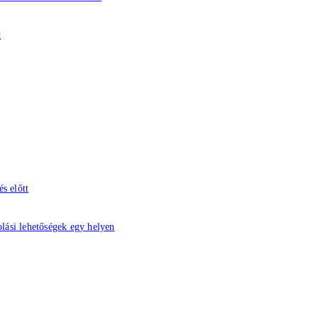
t
s előtt
lási lehetőségek egy helyen