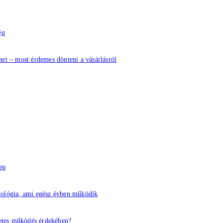
ég
het – most érdemes dönteni a vásárlásról
en
nológia, ami egész évben működik
letes működés érdekében?