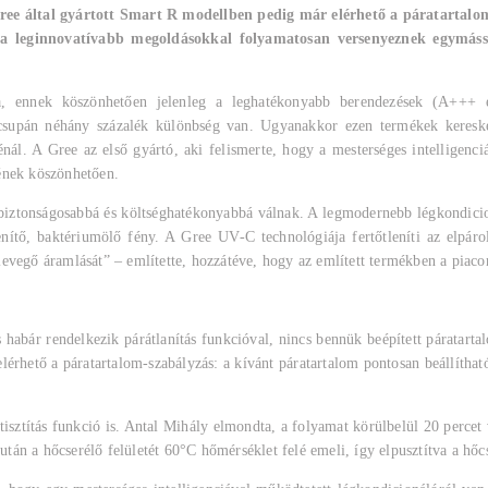
Gree által gyártott Smart R modellben pedig már elérhető a páratartalom
ói a leginnovatívabb megoldásokkal folyamatosan versenyeznek egymá
, ennek köszönhetően jelenleg a leghatékonyabb berendezések (A+++ en
t csupán néhány százalék különbség van. Ugyanakkor ezen termékek keresk
nál. A Gree az első gyártó, aki felismerte, hogy a mesterséges intelligenci
ének köszönhetően.
 biztonságosabbá és költséghatékonyabbá válnak. A legmodernebb légkondici
nítő, baktériumölő fény. A Gree UV-C technológiája fertőtleníti az elpárolo
a levegő áramlását” – említette, hozzátéve, hogy az említett termékben a piac
habár rendelkezik párátlanítás funkcióval, nincs bennük beépített páratarta
rhető a páratartalom-szabályzás: a kívánt páratartalom pontosan beállítható,
sztítás funkció is. Antal Mihály elmondta, a folyamat körülbelül 20 percet ve
zután a hőcserélő felületét 60°C hőmérséklet felé emeli, így elpusztítva a hő