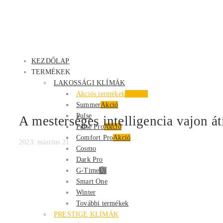
KEZDŐLAP
TERMÉKEK
LAKOSSÁGI KLÍMÁK
Akciós termékek
Kiemelt
Summer
Akció
Pulse
A mesterséges intelligencia vajon át
Pulse Pro
Akció
Comfort Pro
Akció
2023. március 21.
Cosmo
Dark Pro
G-Time
Új
Smart One
Winter
További termékek
PRESTIGE KLÍMÁK