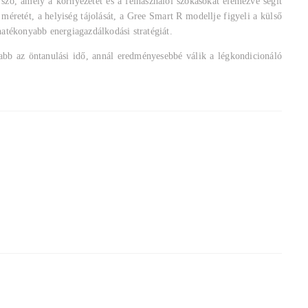
szó, amely a környezetet és a felhasználói szokásokat elemezve segít
éretét, a helyiség tájolását, a Gree Smart R modellje figyeli a külső
hatékonyabb energiagazdálkodási stratégiát.
abb az öntanulási idő, annál eredményesebbé válik a légkondicionáló