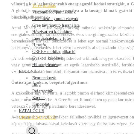
választja ki a leghatékonyabb energiagazdálkodási stratégiát, a 
10 év jótállás
A globális energiaválságra reagálva a lakossági klímák gyárt
Viszonteladó partnereink
büszkélkedhessenek.
Letölthető nyomtatványok
Gree távirányító használata
Antal Mihály, a Gree Magyarország műszaki szakértője elmondta
Hőszivattyú kalkulátor
energiabesorolású) klímaberendezés éves energiafogyasztása közöt
Energiahatékony fűtés
berendezések ára akár többszöröse is lehet egy normál hatékonyságúé
H tarifa
hatékonyságnövekedést lehet elérni a vezérlés alkalmazkodó képesség
GREE+ mobilapplikáció
Gyakori kérdések
„A technológiai vívmányok fejlődésével a klímák is egyre okosabbá,
Hibabejelentés
vagy germicid sugárzás, ami az egyik legerősebb sterilizáló, fertőtle
RÓLUNK
vírusoktól és baktériumoktól, folyamatosan biztosítva a friss és tiszt
Bemutatkozás
Öntisztítás funkció, beépített algoritmus
Blog
Referenciák
A szakember úgy folytatta, a legtöbb piacon elérhető klímaberendezés 
Karrier
szintje nem állítható be. A Gree Smart R modellben ugyanakkor már elé
Kapcsolat
vetekszik e téren egy párátlanító berendezésével.
KATALÓGUS
A legmagasabb szintű klímákban fellelhető továbbá az úgynevezett önti
GREE HEM PLUSZ
képződő jég elolvasztásával keletkező vízzel egy öntisztítást végez. E