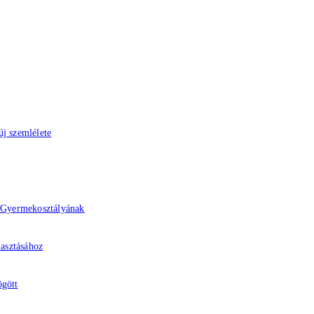
j szemlélete
z Gyermekosztályának
lasztásához
ögött