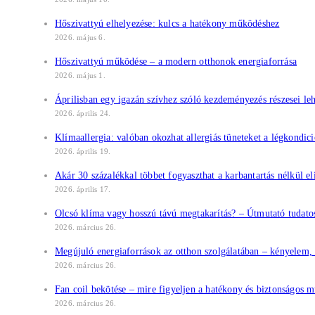
Hőszivattyú elhelyezése: kulcs a hatékony működéshez
2026. május 6.
Hőszivattyú működése – a modern otthonok energiaforrása
2026. május 1.
Áprilisban egy igazán szívhez szóló kezdeményezés részesei le
2026. április 24.
Klímaallergia: valóban okozhat allergiás tüneteket a légkondic
2026. április 19.
Akár 30 százalékkal többet fogyaszthat a karbantartás nélkül el
2026. április 17.
Olcsó klíma vagy hosszú távú megtakarítás? – Útmutató tudato
2026. március 26.
Megújuló energiaforrások az otthon szolgálatában – kényelem,
2026. március 26.
Fan coil bekötése – mire figyeljen a hatékony és biztonságos 
2026. március 26.