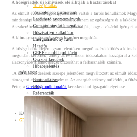
A hőségriadók új kihívások elé állítják a háztartásokat
10 év jótállás
Viszonteladó partnereink
Az elmúlt években egyre gyakoribbá váltak a tartós hőhullámok Magya
Letölthető nyomtatványok
mindennapi közérzetet befolyásolja, hanem az egészségre és a lakókör
Gree távirányító használata
A szakemberek ugyanakkor azt tapasztalják, hogy a vásárlói igények a
Hőszivattyú kalkulátor
A klíma ma már egész éves komfortmegoldás
Energiahatékony fűtés
H tarifa
A hőségriadók idején ugyan jelentősen megnő az érdeklődés a klímaber
GREE+ mobilapplikáció
megoldást keresnek, amely az év minden időszakában hozzájárul a kel
Gyakori kérdések
alacsonyabb áramköltséget biztosíthat a felhasználók számára.
Hibabejelentés
RÓLUNK
„A klímaberendezések szerepe jelentősen megváltozott az elmúlt idős
Bemutatkozás
támogatni az otthoni kényelmet. Az energiahatékony működés, a fűtési
Blog
Péter, a
Gree légkondicionálók
kereskedelmi igazgatóhelyettese.
Referenciák
Karrier
Kapcsolat
KATALÓGUS
GREE HEM PLUSZ