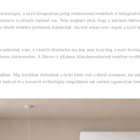
rországon, a nyári hónapokban pedig rendszeresen rendelnek el hőségriadót 
nyezetre is jelentős hatással van. Nem meglepő tehát, hogy a kánikula bekö
z elmúlt években jelentősen átalakultak: ma már sokan nem csupán a nyári h
endezések iránt, a vásárlói döntéseket ma már nem kizárólag a nyári forrósá
lemes környezethez. A fűtésre is alkalmas klímaberendezések esetében továb
zakban. Míg korábban elsősorban a nyári hűtés volt a döntő szempont, ma má
 funkció és a korszerű technológiai megoldások sok esetben ugyanolyan font