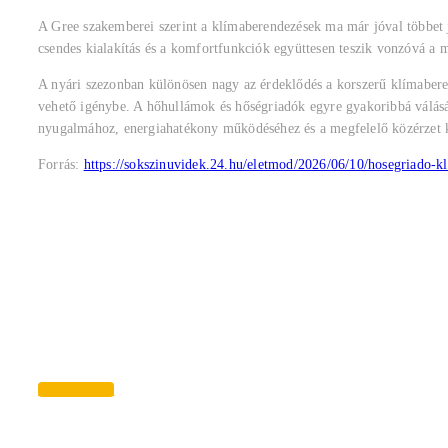
A Gree szakemberei szerint a klímaberendezések ma már jóval többet 
csendes kialakítás és a komfortfunkciók együttesen teszik vonzóvá a 
A nyári szezonban különösen nagy az érdeklődés a korszerű klímaberen
vehető igénybe. A hőhullámok és hőségriadók egyre gyakoribbá válásá
nyugalmához, energiahatékony működéséhez és a megfelelő közérzet k
Forrás:
https://sokszinuvidek.24.hu/eletmod/2026/06/10/hosegriado-k
Keresés most