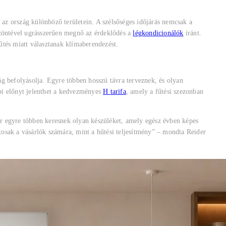
az ország különböző területein. A szélsőséges időjárás nemcsak a
szöntével ugrásszerűen megnő az érdeklődés a
légkondicionálók
iránt.
űtés miatt választanak klímaberendezést.
g befolyásolja. Egyre többen hosszú távra terveznek, és olyan
bi előnyt jelenthet a kedvezményes
H tarifa
, amely a fűtési szezonban
r egyre többen keresnek olyan készüléket, amely egész évben képes
osak a vásárlók számára, mint a hűtési teljesítmény” – mondta Reider