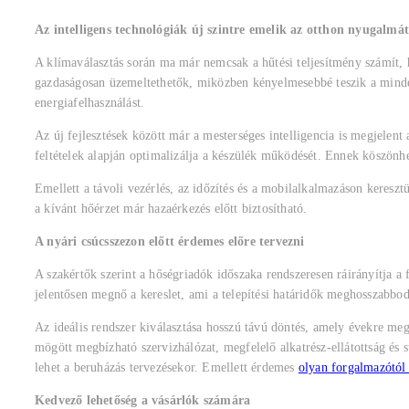
Az intelligens technológiák új szintre emelik az otthon nyugalmát
A klímaválasztás során ma már nemcsak a hűtési teljesítmény számít,
gazdaságosan üzemeltethetők, miközben kényelmesebbé teszik a minden
energiafelhasználást.
Az új fejlesztések között már a mesterséges intelligencia is megjelen
feltételek alapján optimalizálja a készülék működését. Ennek köszönh
Emellett a távoli vezérlés, az időzítés és a mobilalkalmazáson keresz
a kívánt hőérzet már hazaérkezés előtt biztosítható.
A nyári csúcsszezon előtt érdemes előre tervezni
A szakértők szerint a hőségriadók időszaka rendszeresen ráirányítja 
jelentősen megnő a kereslet, ami a telepítési határidők meghosszabbod
Az ideális rendszer kiválasztása hosszú távú döntés, amely évekre meg
mögött megbízható szervizhálózat, megfelelő alkatrész-ellátottság és s
lehet a beruházás tervezésekor. Emellett érdemes
olyan forgalmazótól 
Kedvező lehetőség a vásárlók számára