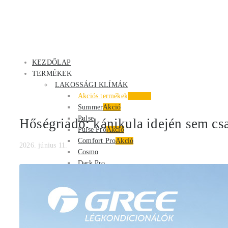
KEZDŐLAP
TERMÉKEK
LAKOSSÁGI KLÍMÁK
Akciós termékek
Kiemelt
Summer
Akció
Pulse
Hőségriadó: kánikula idején sem csa
Pulse Pro
Akció
Comfort Pro
Akció
2026. június 11.
Cosmo
Dark Pro
G-Time
Új
Smart One
Winter
További termékek
PRESTIGE KLÍMÁK