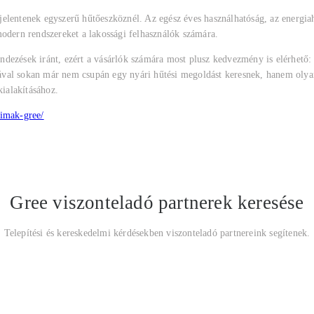
jelentenek egyszerű hűtőeszköznél. Az egész éves használhatóság, az energi
modern rendszereket a lakossági felhasználók számára.
dezések iránt, ezért a vásárlók számára most plusz kedvezmény is elérhető:
val sokan már nem csupán egy nyári hűtési megoldást keresnek, hanem olyan 
ialakításához.
limak-gree/
Gree viszonteladó partnerek keresése
Telepítési és kereskedelmi kérdésekben viszonteladó partnereink segítenek.