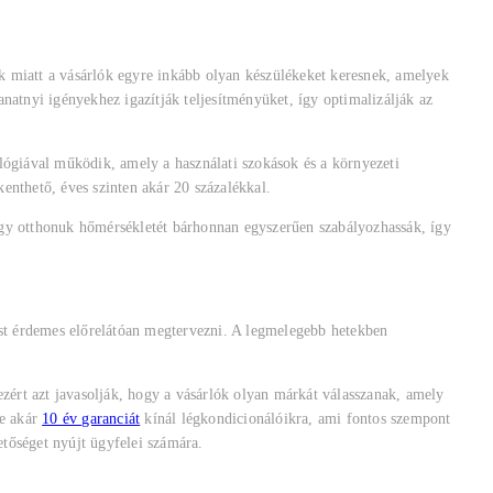
k miatt a vásárlók egyre inkább olyan készülékeket keresnek, amelyek
tnyi igényekhez igazítják teljesítményüket, így optimalizálják az
ógiával működik, amely a használati szokások és a környezeti
enthető, éves szinten akár 20 százalékkal.
 hogy otthonuk hőmérsékletét bárhonnan egyszerűen szabályozhassák, így
ást érdemes előrelátóan megtervezni. A legmelegebb hetekben
ezért azt javasolják, hogy a vásárlók olyan márkát válasszanak, amely
ee akár
10 év garanciát
kínál légkondicionálóikra, ami fontos szempont
etőséget nyújt ügyfelei számára.