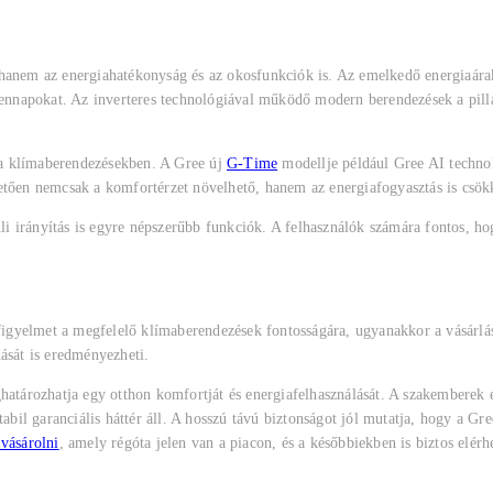
 hanem az energiahatékonyság és az okosfunkciók is. Az emelkedő energiaára
napokat. Az inverteres technológiával működő modern berendezések a pillana
t a klímaberendezésekben. A Gree új
G-Time
modellje például Gree AI technol
etően nemcsak a komfortérzet növelhető, hanem az energiafogyasztás is csökk
tüli irányítás is egyre népszerűbb funkciók. A felhasználók számára fontos,
a figyelmet a megfelelő klímaberendezések fontosságára, ugyanakkor a vásárl
ását is eredményezheti.
határozhatja egy otthon komfortját és energiafelhasználását. A szakemberek 
tabil garanciális háttér áll. A hosszú távú biztonságot jól mutatja, hogy a Gr
vásárolni
, amely régóta jelen van a piacon, és a későbbiekben is biztos elérh