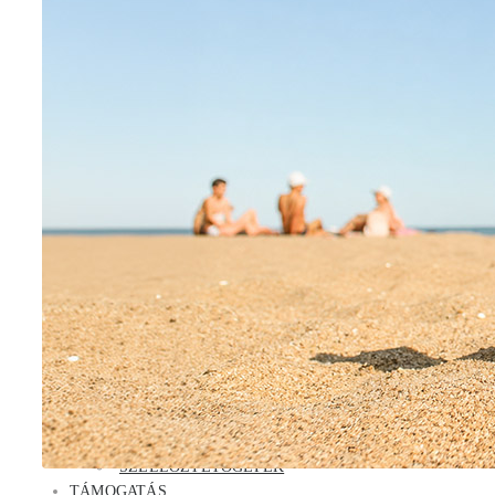
Airy
Amber Royal
KERESKEDELMI KLÍMÁK
HydroMulti
FM multi
Parapet
Konzol
Kazettás
Légcsatornás
Klíma kiegészítők
VIZES RENDSZEREK
Hőszivattyú
Akció
Hőszivattyús vízmelegítő
Folyadékhűtő
Fan-coil
GMV RENDSZEREK
GMV kültéri egység
GMV beltéri egység
GMV kiegészítők
SZELLŐZTETŐGÉPEK
TÁMOGATÁS