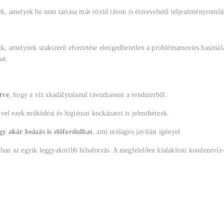
nek, amelyek be nem tartása már rövid távon is észrevehető teljesítményroml
, amelynek szakszerű elvezetése elengedhetetlen a problémamentes használath
at.
tve
, hogy a víz akadálytalanul távozhasson a rendszerből.
ivel ezek működési és higiéniai kockázatot is jelenthetnek.
gy akár beázás is előfordulhat
, ami utólagos javítást igényel.
atban az egyik leggyakoribb hibaforrás. A megfelelően kialakított kondenzví