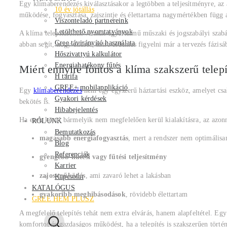
Egy klímaberendezés kiválasztásakor a legtöbben a teljesítményre, az 
10 év jótállás
működése, fogyasztása, zajszintje és élettartama nagymértékben függ at
Viszonteladó partnereink
Letölthető nyomtatványok
A klíma telepítésének vannak egyértelmű műszaki és jogszabályi szab
Gree távirányító használata
abban segít, hogy átlássa, mire érdemes figyelni már a tervezés fázisá
Hőszivattyú kalkulátor
Energiahatékony fűtés
Miért ennyire fontos a klíma szakszerű telep
H tarifa
GREE+ mobilapplikáció
Egy
klímaberendezés
nem egy egyszerű háztartási eszköz, amelyet csak
Gyakori kérdések
bekötés is.
Hibabejelentés
Ha ezek közül bármelyik nem megfelelően kerül kialakításra, az azon
RÓLUNK
Bemutatkozás
magasabb energiafogyasztás
, mert a rendszer nem optimális
Blog
Referenciák
gyengébb hűtési vagy fűtési teljesítmény
Karrier
zajos működés
, ami zavaró lehet a lakásban
Kapcsolat
KATALÓGUS
gyakoribb meghibásodások
, rövidebb élettartam
GREE HEM PLUSZ
A megfelelő telepítés tehát nem extra elvárás, hanem alapfeltétel. Eg
komfortot és gazdaságos működést, ha a telepítés is szakszerűen történ