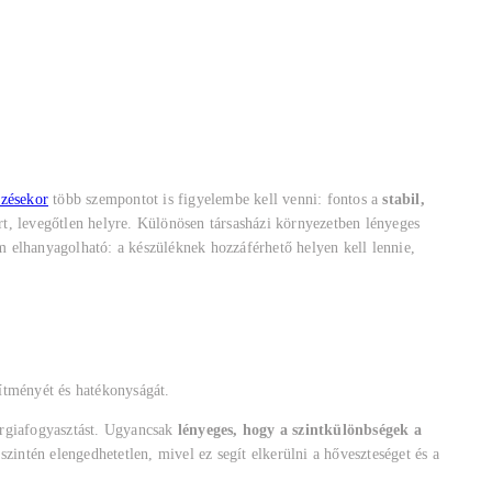
ezésekor
több szempontot is figyelembe kell venni: fontos a
stabil,
árt, levegőtlen helyre. Különösen társasházi környezetben lényeges
 elhanyagolható: a készüléknek hozzáférhető helyen kell lennie,
sítményét és hatékonyságát.
ergiafogyasztást. Ugyancsak
lényeges, hogy a szintkülönbségek a
szintén elengedhetetlen, mivel ez segít elkerülni a hőveszteséget és a