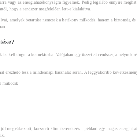
árra vagy az energiahatékonyságra figyelnek. Pedig legalább ennyire meghatá
tól, hogy a rendszer megfelelően lett-e kialakítva.
ályai, amelyek betartása nemcsak a hatékony működés, hanem a biztonság és 
ban.
ítése?
 be kell dugni a konnektorba. Valójában egy összetett rendszer, amelynek rész
nal érezhető lesz a mindennapi használat során. A leggyakoribb következmén
an működik
y jól megválasztott, korszerű klímaberendezés – például egy magas energiaha
ik.