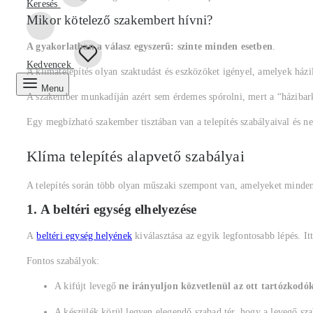
Keresés
Mikor kötelező szakembert hívni?
A gyakorlatban a válasz egyszerű: szinte minden esetben
.
Kedvencek
A klímatelepítés olyan szaktudást és eszközöket igényel, amelyek házila
Menu
A szakember munkadíján azért sem érdemes spórolni, mert a “házibarká
Egy megbízható szakember tisztában van a telepítés szabályaival és nem
Klíma telepítés alapvető szabályai
A telepítés során több olyan műszaki szempont van, amelyeket minden
1. A beltéri egység elhelyezése
A
beltéri egység helyének
kiválasztása az egyik legfontosabb lépés. Itt
Fontos szabályok:
A kifújt levegő
ne irányuljon közvetlenül az ott tartózkodó
A készülék körül legyen elegendő szabad tér, hogy a levegő sz