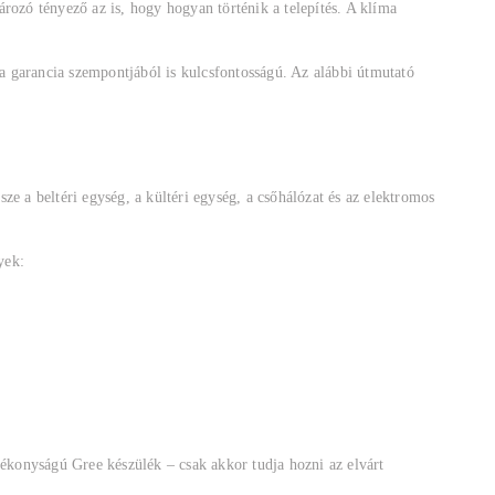
rozó tényező az is, hogy hogyan történik a telepítés. A klíma
a garancia szempontjából is kulcsfontosságú. Az alábbi útmutató
e a beltéri egység, a kültéri egység, a csőhálózat és az elektromos
yek:
tékonyságú Gree készülék – csak akkor tudja hozni az elvárt