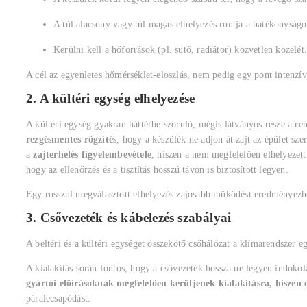
A túl alacsony vagy túl magas elhelyezés rontja a hatékonyságo
Kerülni kell a hőforrások (pl. sütő, radiátor) közvetlen közelét
A cél az egyenletes hőmérséklet-eloszlás, nem pedig egy pont intenzív
2. A kültéri egység elhelyezése
A kültéri egység gyakran háttérbe szoruló, mégis látványos része a 
rezgésmentes rögzítés
, hogy a készülék ne adjon át zajt az épület sz
a
zajterhelés figyelembevétele
, hiszen a nem megfelelően elhelyezet
hogy az ellenőrzés és a tisztítás hosszú távon is biztosított legyen.
Egy rosszul megválasztott elhelyezés zajosabb működést eredményezhet,
3. Csővezeték és kábelezés szabályai
A beltéri és a kültéri egységet összekötő csőhálózat a klímarendszer 
A kialakítás során fontos, hogy a csővezeték hossza ne legyen indokol
gyártói előírásoknak megfelelően kerüljenek kialakításra, hiszen
páralecsapódást.