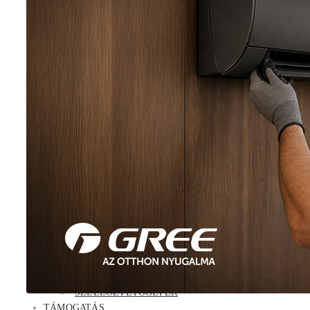
Airy
Amber Royal
KERESKEDELMI KLÍMÁK
HydroMulti
FM multi
Parapet
Konzol
Kazettás
Légcsatornás
Klíma kiegészítők
VIZES RENDSZEREK
Hőszivattyú
Akció
Hőszivattyús vízmelegítő
Folyadékhűtő
Fan-coil
GMV RENDSZEREK
GMV kültéri egység
GMV beltéri egység
GMV kiegészítők
SZELLŐZTETŐGÉPEK
TÁMOGATÁS