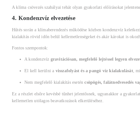
A klíma csövezés szabályai tehát olyan gyakorlati előírásokat jelente
4. Kondenzvíz elvezetése
Hűtés során a klímaberendezés működése közben kondenzvíz keletkezik
kialakítás rövid időn belül kellemetlenségeket és akár károkat is okozh
Fontos szempontok:
A kondenzvíz
gravitációsan, megfelelő lejtéssel legyen elveze
El kell kerülni a
visszafolyást és a pangó víz kialakulását
, m
Nem megfelelő kialakítás esetén
csöpögés, falátnedvesedés va
Ez a részlet elsőre kevésbé tűnhet jelentősnek, ugyanakkor a gyakorl
kellemetlen utólagos beavatkozások elkerüléséhez.