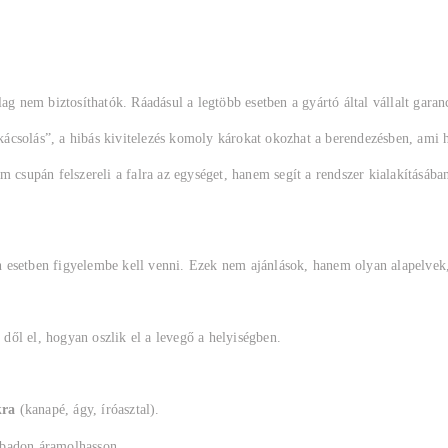
g nem biztosíthatók. Ráadásul a legtöbb esetben a gyártó által vállalt garanci
csolás”, a hibás kivitelezés komoly károkat okozhat a berendezésben, ami h
 csupán felszereli a falra az egységet, hanem segít a rendszer kialakításában
 esetben figyelembe kell venni. Ezek nem ajánlások, hanem olyan alapelvek
 dől el, hogyan oszlik el a levegő a helyiségben.
kra
(kanapé, ágy, íróasztal).
abadon áramolhasson.