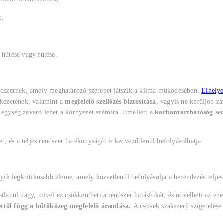
t.
.
 hűtése vagy fűtése.
rendszernek, amely meghatározó szerepet játszik a klíma működésében.
Elhely
erkezetének, valamint a
megfelelő szellőzés biztosítása
, vagyis ne kerüljön z
t egység zavaró lehet a környezet számára. Emellett a
karbantarthatóság
sem
 és a teljes rendszer hatékonyságát is kedvezőtlenül befolyásolhatja.
egyik legkritikusabb eleme, amely közvetlenül befolyásolja a berendezés telje
atlanul nagy, mivel ez csökkentheti a rendszer hatásfokát, és növelheti az en
 ettől függ a hűtőközeg megfelelő áramlása.
A csövek szakszerű szigetelése 