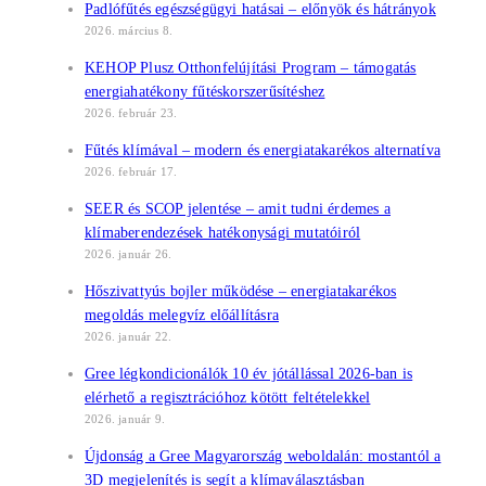
Padlófűtés egészségügyi hatásai – előnyök és hátrányok
2026. március 8.
KEHOP Plusz Otthonfelújítási Program – támogatás
energiahatékony fűtéskorszerűsítéshez
2026. február 23.
Fűtés klímával – modern és energiatakarékos alternatíva
2026. február 17.
SEER és SCOP jelentése – amit tudni érdemes a
klímaberendezések hatékonysági mutatóiról
2026. január 26.
Hőszivattyús bojler működése – energiatakarékos
megoldás melegvíz előállításra
2026. január 22.
Gree légkondicionálók 10 év jótállással 2026-ban is
elérhető a regisztrációhoz kötött feltételekkel
2026. január 9.
Újdonság a Gree Magyarország weboldalán: mostantól a
3D megjelenítés is segít a klímaválasztásban