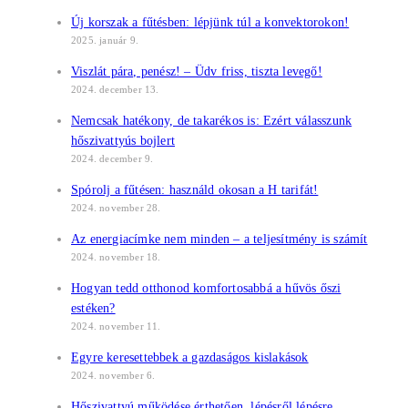
Új korszak a fűtésben: lépjünk túl a konvektorokon!
2025. január 9.
Viszlát pára, penész! – Üdv friss, tiszta levegő!
2024. december 13.
Nemcsak hatékony, de takarékos is: Ezért válasszunk
hőszivattyús bojlert
2024. december 9.
Spórolj a fűtésen: használd okosan a H tarifát!
2024. november 28.
Az energiacímke nem minden – a teljesítmény is számít
2024. november 18.
Hogyan tedd otthonod komfortosabbá a hűvös őszi
estéken?
2024. november 11.
Egyre keresettebbek a gazdaságos kislakások
2024. november 6.
Hőszivattyú működése érthetően, lépésről lépésre