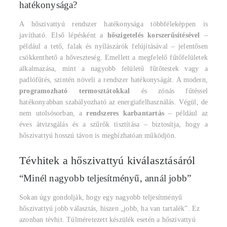
hatékonysága?
A hőszivattyú rendszer hatékonysága többféleképpen is
javítható. Első lépésként a
hőszigetelés korszerűsítésével
–
például a tető, falak és nyílászárók felújításával – jelentősen
csökkenthető a hőveszteség. Emellett a m
egfelelő fűtőfelületek
alkalmazása
, mint a nagyobb felületű fűtőtestek vagy a
padlófűtés, szintén növeli a rendszer hatékonyságát. A modern,
programozható termosztátokkal
és zónás fűtéssel
hatékonyabban szabályozható az energiafelhasználás. Végül, de
nem utolsósorban, a
rendszeres karbantartás
– például az
éves átvizsgálás és a szűrők tisztítása – biztosítja, hogy a
hőszivattyú hosszú távon is megbízhatóan működjön.
Tévhitek a hőszivattyú kiválasztásáról
“Minél nagyobb teljesítményű, annál jobb”
Sokan úgy gondolják, hogy egy nagyobb teljesítményű
hőszivattyú jobb választás, hiszen „jobb, ha van tartalék”. Ez
azonban tévhit. Túlméretezett készülék esetén a hőszivattyú