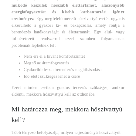
működő készülék hosszabb élettartamot, alacsonyabb
energiafogyasztást és kisebb karbantartási igényt
eredményez
. Egy megfelelő méretű hőszivattyú esetén ugyanis
elkerülhető a gyakori ki- és bekapcsolás, amely rontja a
berendezés hatékonyságát és élettartamát. Egy alul- vagy
túlméretezett rendszerrel ezzel szemben folyamatosan
problémák léphetnek fel:
Nem éri el a kívánt komfortszintet
Megnő az áramfogyasztás
Gyakoribb lesz a berendezés meghibásodása
Idő előtt szükséges lehet a csere
Ezért minden esetben gondos tervezés szükséges, amikor
eldönti, mekkora hőszivattyú kell az otthonába.
Mi határozza meg, mekkora hőszivattyú
kell?
Több tényező befolyásolja, milyen teljesítményű hőszivattyút