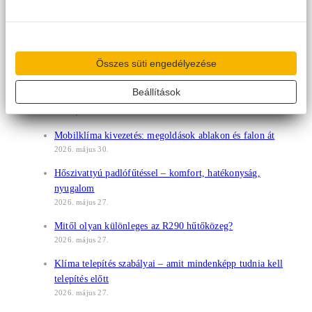
2026. június 9.
Hőszivattyú kültéri egység elhelyezése – mire figyeljen
a tökéletes működés érdekében?
2026. június 9.
Összes süti engedélyezése
Hőszivattyús hűtés – modern megoldás az egészéves
Beállítások
komfortért
2026. június 9.
Mobilklíma kivezetés: megoldások ablakon és falon át
2026. május 30.
Hőszivattyú padlófűtéssel – komfort, hatékonyság,
nyugalom
2026. május 27.
Mitől olyan különleges az R290 hűtőközeg?
2026. május 27.
Klíma telepítés szabályai – amit mindenképp tudnia kell
telepítés előtt
2026. május 27.