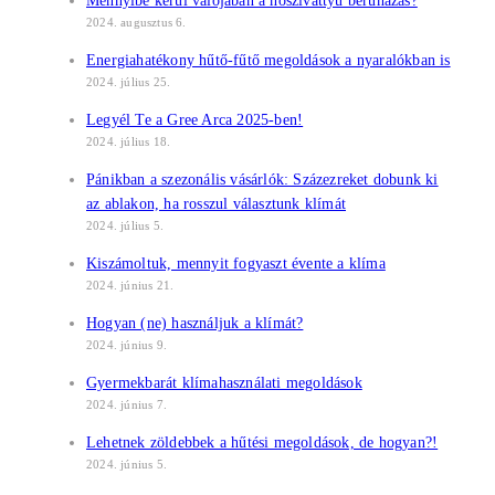
Mennyibe kerül valójában a hőszivattyú beruházás?
2024. augusztus 6.
Energiahatékony hűtő-fűtő megoldások a nyaralókban is
2024. július 25.
Legyél Te a Gree Arca 2025-ben!
2024. július 18.
Pánikban a szezonális vásárlók: Százezreket dobunk ki
az ablakon, ha rosszul választunk klímát
2024. július 5.
Kiszámoltuk, mennyit fogyaszt évente a klíma
2024. június 21.
Hogyan (ne) használjuk a klímát?
2024. június 9.
Gyermekbarát klímahasználati megoldások
2024. június 7.
Lehetnek zöldebbek a hűtési megoldások, de hogyan?!
2024. június 5.