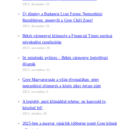
2025. december 16.
Új élmény a Budapest Liszt Ferenc Nemzetközi
Repülőtéren: megnyílt a Gree Chill Zone!
2025. december 16.
Békés vármegyei klímacég a Financial Times európai
növekedési ranglistáján
2025. november 20.
Itt mindenki győztes – Békés vármegye legjobbjait
díjazták
2025. november 11.
Gree Magyarország a világ élvonalában: négy
nemzetközi elismerés a közös siker égisze alatt
2025. november 5.
A legjobb, amit klímáddal tehetsz: ne kapcsold le,
készítsd fel!
2025. október 20.
2025-ben a magyar vásárlók többsége ismét Gree klímát