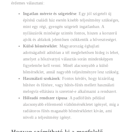
érdemes választani:
Ingatlan mérete és szigetelése
: Egy jól szigetelt új
építésű családi ház esetén kisebb teljesítmény szükséges,
mint egy régi, gyengén szigetelt ingatlanban. A
nyílászárók minősége szintén fontos, hiszen a korszerű
ajtók és ablakok jelentősen csökkentik a hőveszteséget.
Külső hőmérséklet
: Magyarország éghajlati
adottságaiból adódóan a tél meglehetősen hideg is lehet,
amelyet a hőszivattyú választás során mindenképpen
figyelembe kell venni. Minél alacsonyabb a külső
hőmérséklet, annál nagyobb teljesítményre lesz szükség.
Használati szokások
: Fontos kérdés, hogy kizárólag
hűtésre és fűtésre, vagy hűtés-fűtés mellett használati
melegvíz-ellátásra is szeretné-e alkalmazni a rendszert.
Hőleadó rendszer típusa
: A padlófűtés például
alacsonyabb előremenő vízhőmérsékletet igényel, míg a
radiátoros fűtés magasabb hőmérsékletet kíván, ami
növeli a teljesítmény igényt.
Hogyan számítható ki a megfelelő