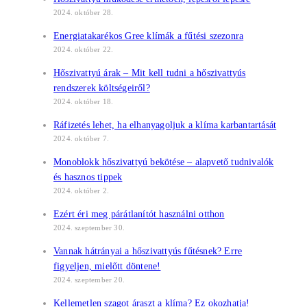
2024. október 28.
Energiatakarékos Gree klímák a fűtési szezonra
2024. október 22.
Hőszivattyú árak – Mit kell tudni a hőszivattyús
rendszerek költségeiről?
2024. október 18.
Ráfizetés lehet, ha elhanyagoljuk a klíma karbantartását
2024. október 7.
Monoblokk hőszivattyú bekötése – alapvető tudnivalók
és hasznos tippek
2024. október 2.
Ezért éri meg párátlanítót használni otthon
2024. szeptember 30.
Vannak hátrányai a hőszivattyús fűtésnek? Erre
figyeljen, mielőtt döntene!
2024. szeptember 20.
Kellemetlen szagot áraszt a klíma? Ez okozhatja!