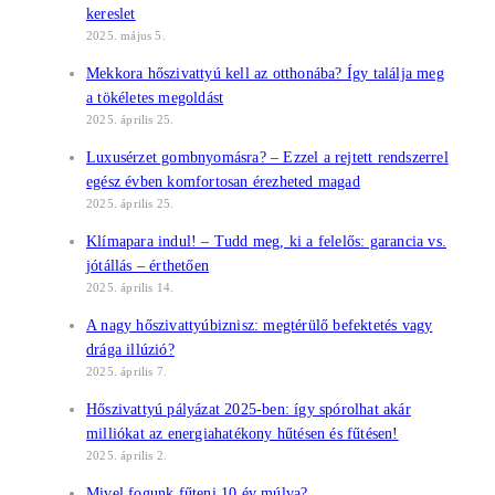
kereslet
2025. május 5.
Mekkora hőszivattyú kell az otthonába? Így találja meg
a tökéletes megoldást
2025. április 25.
Luxusérzet gombnyomásra? – Ezzel a rejtett rendszerrel
egész évben komfortosan érezheted magad
2025. április 25.
Klímapara indul! – Tudd meg, ki a felelős: garancia vs.
jótállás – érthetően
2025. április 14.
A nagy hőszivattyúbiznisz: megtérülő befektetés vagy
drága illúzió?
2025. április 7.
Hőszivattyú pályázat 2025-ben: így spórolhat akár
milliókat az energiahatékony hűtésen és fűtésen!
2025. április 2.
Mivel fogunk fűteni 10 év múlva?