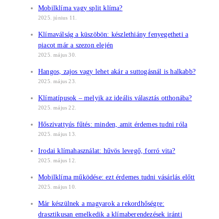
Mobilklíma vagy split klíma?
2025. június 11.
Klímaválság a küszöbön: készlethiány fenyegetheti a
piacot már a szezon elején
2025. május 30.
Hangos, zajos vagy lehet akár a suttogásnál is halkabb?
2025. május 23.
Klímatípusok – melyik az ideális választás otthonába?
2025. május 22.
Hőszivattyús fűtés: minden, amit érdemes tudni róla
2025. május 13.
Irodai klímahasználat: hűvös levegő, forró vita?
2025. május 12.
Mobilklíma működése: ezt érdemes tudni vásárlás előtt
2025. május 10.
Már készülnek a magyarok a rekordhőségre:
drasztikusan emelkedik a klímaberendezések iránti