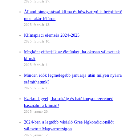
2025. február 27.
Állami támogatással klíma és hőszivattyú is beépíthető
most akár féláron
2025. február 13.
Klímapiaci elemzés 2024-2025
2025. február 10.
Megkönnyíthetjük az életünket, ha okosan választunk
klímát
2025. február 4.
Minden idők legmelegebb januárja után milyen nyárra
számíthatunk?
2025. február 2.
Ezekre figyelj, ha sokáig és hatékonyan szeretnéd
használni a klímád!
2025. január 20.
2024-ben a legtöbb vásárló Gree légkondicionálót
választott Magyarországon
2025. január 12.