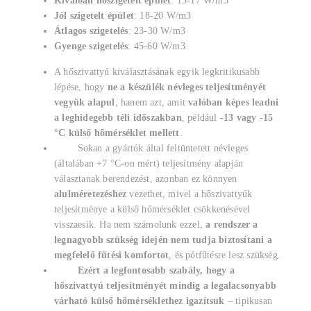
Kiválóan hőszigetelt épület
: 15-17 W/m3
Jól szigetelt épület
: 18-20 W/m3
Átlagos szigetelés
: 23-30 W/m3
Gyenge szigetelés
: 45-60 W/m3
A hőszivattyú kiválasztásának egyik legkritikusabb
lépése, hogy
ne a készülék névleges teljesítményét
vegyük alapul
, hanem azt, amit
valóban képes leadni
a leghidegebb téli időszakban
, például
-13 vagy -15
°C külső hőmérséklet mellett
.
Sokan a gyártók által feltüntetett névleges
(általában +7 °C-on mért) teljesítmény alapján
választanak berendezést, azonban ez könnyen
alulméretezéshez
vezethet, mivel a hőszivattyúk
teljesítménye a külső hőmérséklet csökkenésével
visszaesik. Ha nem számolunk ezzel,
a rendszer a
legnagyobb szükség idején nem tudja biztosítani a
megfelelő fűtési komfortot
, és pótfűtésre lesz szükség.
Ezért a legfontosabb szabály, hogy a
hőszivattyú teljesítményét mindig a legalacsonyabb
várható külső hőmérséklethez igazítsuk
– tipikusan