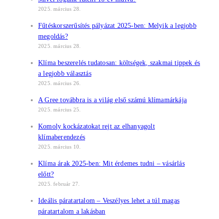
2025. március 28.
Fűtéskorszerűsítés pályázat 2025-ben: Melyik a legjobb
megoldás?
2025. március 28.
Klíma beszerelés tudatosan: költségek, szakmai tippek és
a legjobb választás
2025. március 26.
A Gree továbbra is a világ első számú klímamárkája
2025. március 25.
Komoly kockázatokat rejt az elhanyagolt
klímaberendezés
2025. március 10.
Klíma árak 2025-ben: Mit érdemes tudni – vásárlás
előtt?
2025. február 27.
Ideális páratartalom – Veszélyes lehet a túl magas
páratartalom a lakásban