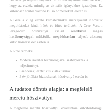
hőszivattyú teljesítményének finom szabályozása lehetővé teszi,
hogy az eszköz mindig az aktuális igényekhez igazodjon. Ez
különösen fontos változó külső hőmérséklet esetén is.
A Gree a világ vezető klímatechnikai márkájaként innovatív
megoldásokat kínál hűtés és fűtés területén. A Gree Versati
levegő-víz hőszivattyú család
rendkívül magas
hatékonysággal működik
,
megbízhatóan teljesít
alacsony
külső hőmérséklet esetén is.
A Gree termékei:
Modern inverter technológiával szabályozzák a
teljesítményt.
Csendesek, esztétikus kialakításúak.
3 év jótállást biztosítanak hőszivattyú esetén is.
A tudatos döntés alapja: a megfelelő
méretű hőszivattyú
A megfelelő méretű hőszivattyú kiválasztása kulcsfontosságú