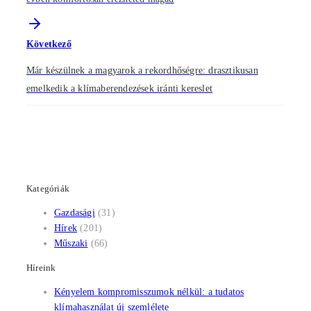
Következő
Már készülnek a magyarok a rekordhőségre: drasztikusan
emelkedik a klímaberendezések iránti kereslet
Kategóriák
Gazdasági
(31)
Hírek
(201)
Műszaki
(66)
Híreink
Kényelem kompromisszumok nélkül: a tudatos
klímahasználat új szemlélete