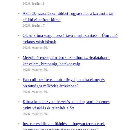
2026. április 19.
Akár 30 százalékkal többet fogyaszthat a karbantartás
nélkül elindított klíma
2026. április 17.
Olcsó klíma vagy hosszú távú megtakarítás? – Útmutató
tudatos vásárlóknak
2026. március 26.
Megújuló energiaforrások az otthon szolgálatában –
kényelem, biztonság, hatékonyság
2026. március 26.
Fan coil bekötése – mire figyeljen a hatékony és
biztonságos működés érdekében?
2026. március 26.
Klíma kondenzvíz elvezetés: minden, amit érdemes
tudni vásárlás és telepítés előtt
2026. március 26.
Inverteres klíma működése – hogyan teremtenek