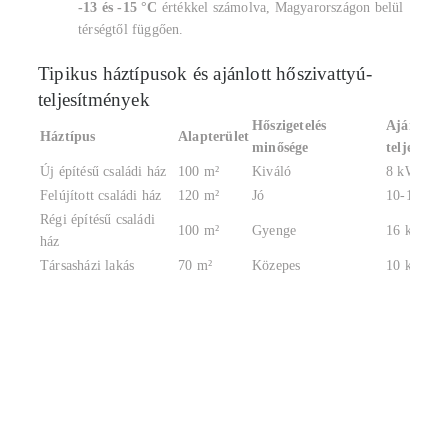
-13 és -15 °C
értékkel számolva, Magyarországon belül
térségtől függően.
Tipikus háztípusok és ajánlott hőszivattyú-
teljesítmények
Hőszigetelés
Ajánlott 
Háztípus
Alapterület
minősége
teljesítm
Új építésű családi ház
100 m²
Kiváló
8 kW
Felújított családi ház
120 m²
Jó
10-12kW
Régi építésű családi
100 m²
Gyenge
16 kW
ház
Társasházi lakás
70 m²
Közepes
10 kW