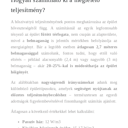
teljesítmény?
A hőszivattyú teljesítményének pontos meghatározása az épület
hőveszteségétől függ. A számításnál az egyik legfontosabb
tényező az épület
fűtött térfogata
, nem csupán az alapterülete,
mivel a
belmagasság
is jelentős mértékben befolyásolja az
energiaigényt. Bár a legtöbb esetben
átlagosan 2,7 méteres
belmagassággal
számolunk, fontos tudni, hogy ettől való
eltérés – például alacsonyabb (2,4 m) vagy nagyobb (3 m)
belmagasság – akár
20–25%-kal is módosíthatja az épület
hőigényét
.
Az alábbiakban
nagyságrendi irányszámokat
adunk meg
különböző épülettípusokra, amelyek
segítséget nyújtanak az
előzetes teljesítménybecsléshez
– természetesen az egyedi
adottságok figyelembevételével finomhangolt számítás ajánlott.
Átlagosan a következő értékekkel lehet kalkulálni:
Passzív ház:
12 W/m3