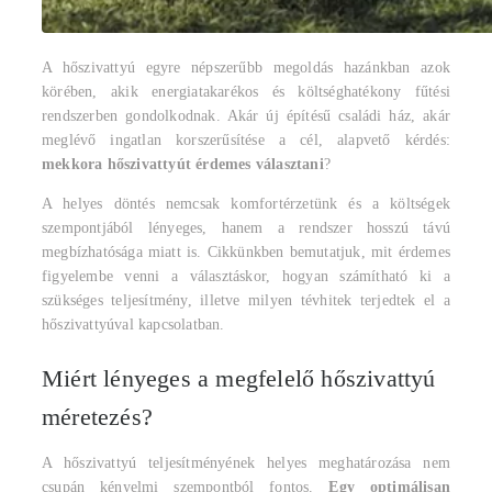
A hőszivattyú egyre népszerűbb megoldás hazánkban azok
körében, akik energiatakarékos és költséghatékony fűtési
rendszerben gondolkodnak. Akár új építésű családi ház, akár
meglévő ingatlan korszerűsítése a cél, alapvető kérdés:
mekkora hőszivattyút érdemes választani
?
A helyes döntés nemcsak komfortérzetünk és a költségek
szempontjából lényeges, hanem a rendszer hosszú távú
megbízhatósága miatt is. Cikkünkben bemutatjuk, mit érdemes
figyelembe venni a választáskor, hogyan számítható ki a
szükséges teljesítmény, illetve milyen tévhitek terjedtek el a
hőszivattyúval kapcsolatban.
Miért lényeges a megfelelő hőszivattyú
méretezés?
A hőszivattyú teljesítményének helyes meghatározása nem
csupán kényelmi szempontból fontos.
Egy optimálisan