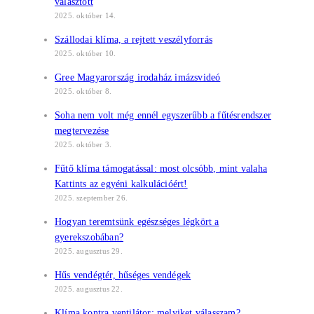
választott
2025. október 14.
Szállodai klíma, a rejtett veszélyforrás
2025. október 10.
Gree Magyarország irodaház imázsvideó
2025. október 8.
Soha nem volt még ennél egyszerűbb a fűtésrendszer
megtervezése
2025. október 3.
Fűtő klíma támogatással: most olcsóbb, mint valaha
Kattints az egyéni kalkulációért!
2025. szeptember 26.
Hogyan teremtsünk egészséges légkört a
gyerekszobában?
2025. augusztus 29.
Hűs vendégtér, hűséges vendégek
2025. augusztus 22.
Klíma kontra ventilátor: melyiket válasszam?