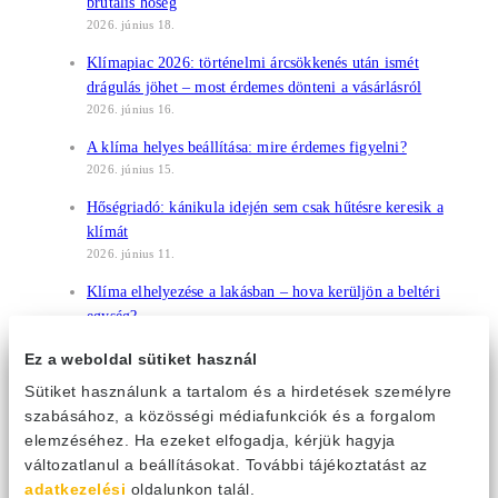
brutális hőség
2026. június 18.
Klímapiac 2026: történelmi árcsökkenés után ismét
drágulás jöhet – most érdemes dönteni a vásárlásról
2026. június 16.
A klíma helyes beállítása: mire érdemes figyelni?
2026. június 15.
Hőségriadó: kánikula idején sem csak hűtésre keresik a
klímát
2026. június 11.
Klíma elhelyezése a lakásban – hova kerüljön a beltéri
egység?
2026. június 11.
Ez a weboldal sütiket használ
Egy korszak vége? – A Gree talán utolsó épülethálója
Sütiket használunk a tartalom és a hirdetések személyre
Budapesten
szabásához, a közösségi médiafunkciók és a forgalom
2026. június 10.
elemzéséhez. Ha ezeket elfogadja, kérjük hagyja
Mennyezethűtés és mennyezetfűtés – a láthatatlan
változatlanul a beállításokat. További tájékoztatást az
komforttechnológia, ami egész évben működik
adatkezelési
oldalunkon talál.