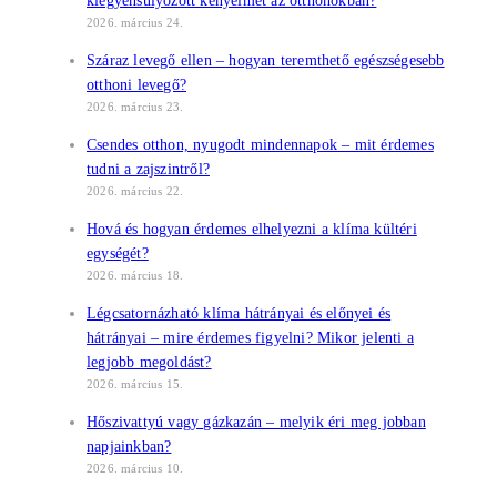
kiegyensúlyozott kényelmet az otthonokban?
2026. március 24.
Száraz levegő ellen – hogyan teremthető egészségesebb
otthoni levegő?
2026. március 23.
Csendes otthon, nyugodt mindennapok – mit érdemes
tudni a zajszintről?
2026. március 22.
Hová és hogyan érdemes elhelyezni a klíma kültéri
egységét?
2026. március 18.
Légcsatornázható klíma hátrányai és előnyei és
hátrányai – mire érdemes figyelni? Mikor jelenti a
legjobb megoldást?
2026. március 15.
Hőszivattyú vagy gázkazán – melyik éri meg jobban
napjainkban?
2026. március 10.