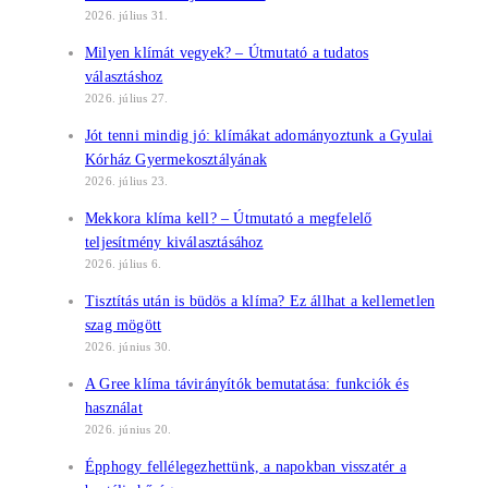
2026. július 31.
Milyen klímát vegyek? – Útmutató a tudatos
választáshoz
2026. július 27.
Jót tenni mindig jó: klímákat adományoztunk a Gyulai
Kórház Gyermekosztályának
2026. július 23.
Mekkora klíma kell? – Útmutató a megfelelő
teljesítmény kiválasztásához
2026. július 6.
Tisztítás után is büdös a klíma? Ez állhat a kellemetlen
szag mögött
2026. június 30.
A Gree klíma távirányítók bemutatása: funkciók és
használat
2026. június 20.
Épphogy fellélegezhettünk, a napokban visszatér a