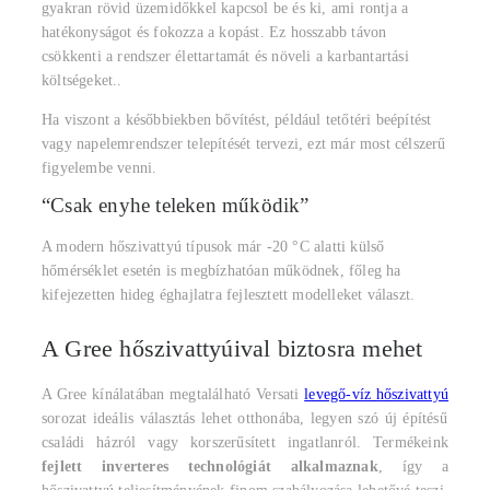
gyakran rövid üzemidőkkel kapcsol be és ki, ami rontja a
hatékonyságot és fokozza a kopást. Ez hosszabb távon
csökkenti a rendszer élettartamát és növeli a karbantartási
költségeket..
Ha viszont a későbbiekben bővítést, például tetőtéri beépítést
vagy napelemrendszer telepítését tervezi, ezt már most célszerű
figyelembe venni.
“Csak enyhe teleken működik”
A modern hőszivattyú típusok már -20 °C alatti külső
hőmérséklet esetén is megbízhatóan működnek, főleg ha
kifejezetten hideg éghajlatra fejlesztett modelleket választ.
A Gree hőszivattyúival biztosra mehet
A Gree kínálatában megtalálható Versati
levegő-víz hőszivattyú
sorozat ideális választás lehet otthonába, legyen szó új építésű
családi házról vagy korszerűsített ingatlanról. Termékeink
fejlett inverteres technológiát alkalmaznak
, így a