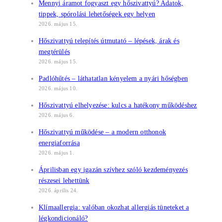
Mennyi áramot fogyaszt egy hőszivattyú? Adatok,
tippek, spórolási lehetőségek egy helyen
2026. május 15.
Hőszivattyú telepítés útmutató – lépések, árak és
megtérülés
2026. május 15.
Padlóhűtés – láthatatlan kényelem a nyári hőségben
2026. május 10.
Hőszivattyú elhelyezése: kulcs a hatékony működéshez
2026. május 6.
Hőszivattyú működése – a modern otthonok
energiaforrása
2026. május 1.
Áprilisban egy igazán szívhez szóló kezdeményezés
részesei lehettünk
2026. április 24.
Klímaallergia: valóban okozhat allergiás tüneteket a
légkondicionáló?