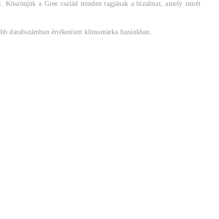
t. Köszönjük a Gree család minden tagjának a bizalmat, amely ismét
yobb darabszámban értékesített klímamárka hazánkban.