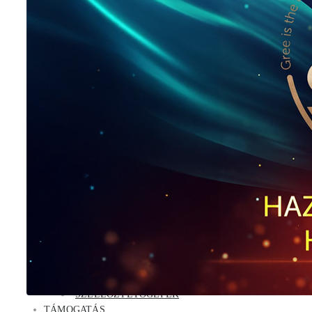
Airy
Amber Royal
KERESKEDELMI KLÍMÁK
HydroMulti
FM multi
Parapet
Konzol
Kazettás
Légcsatornás
Klíma kiegészítők
VIZES RENDSZEREK
Hőszivattyú
Akció
Hőszivattyús vízmelegítő
Folyadékhűtő
Fan-coil
GMV RENDSZEREK
GMV kültéri egység
GMV beltéri egység
GMV kiegészítők
SZELLŐZTETŐGÉPEK
TÁMOGATÁS