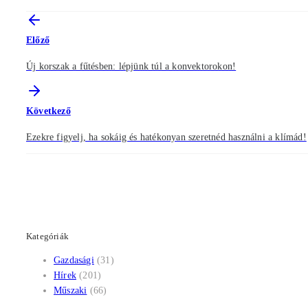
Előző
Új korszak a fűtésben: lépjünk túl a konvektorokon!
Következő
Ezekre figyelj, ha sokáig és hatékonyan szeretnéd használni a klímád!
Kategóriák
Gazdasági
(31)
Hírek
(201)
Műszaki
(66)