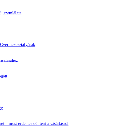
j szemlélete
z Gyermekosztályának
lasztásához
ögött
ég
het – most érdemes dönteni a vásárlásról