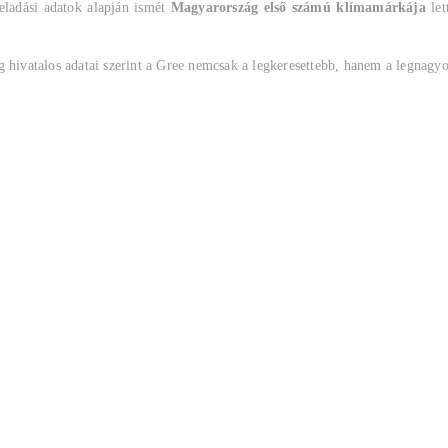
eladási adatok alapján ismét
Magyarország első számú klímamárkája
let
g hivatalos adatai szerint a Gree nemcsak a legkeresettebb, hanem a legnag