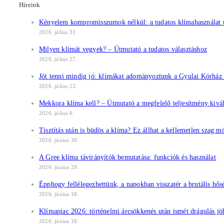
Híreink
Kényelem kompromisszumok nélkül: a tudatos klímahasználat ú
2026. július 31.
Milyen klímát vegyek? – Útmutató a tudatos választáshoz
2026. július 27.
Jót tenni mindig jó: klímákat adományoztunk a Gyulai Kórhá
2026. július 23.
Mekkora klíma kell? – Útmutató a megfelelő teljesítmény kivá
2026. július 6.
Tisztítás után is büdös a klíma? Ez állhat a kellemetlen szag m
2026. június 30.
A Gree klíma távirányítók bemutatása: funkciók és használat
2026. június 20.
Épphogy fellélegezhettünk, a napokban visszatér a brutális hős
2026. június 18.
Klímapiac 2026: történelmi árcsökkenés után ismét drágulás jö
2026. június 16.