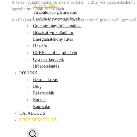
A Gree légkondicionálók sikere töretlen: a 2024-es kiskereskedelmi 
10 év jótállás
igazolta munkánk fontosságát.
Viszonteladó partnereink
Letölthető nyomtatványok
A világszerte elismert Euromonitor International piackutató ügynöksé
Gree távirányító használata
Hőszivattyú kalkulátor
Energiahatékony fűtés
H tarifa
GREE+ mobilapplikáció
Gyakori kérdések
Hibabejelentés
RÓLUNK
Bemutatkozás
Blog
Referenciák
Karrier
Kapcsolat
KATALÓGUS
GREE HEM PLUSZ