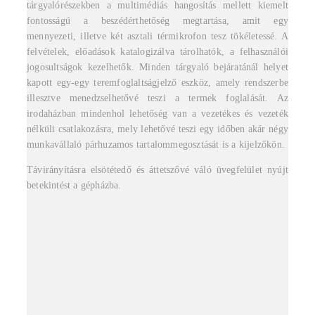
tárgyalórészekben a multimédiás hangosítás mellett kiemelt
fontosságú a beszédérthetőség megtartása, amit egy
mennyezeti, illetve két asztali térmikrofon tesz tökéletessé. A
felvételek, előadások katalogizálva tárolhatók, a felhasználói
jogosultságok kezelhetők. Minden tárgyaló bejáratánál helyet
kapott egy-egy teremfoglaltságjelző eszköz, amely rendszerbe
illesztve menedzselhetővé teszi a termek foglalását. Az
irodaházban mindenhol lehetőség van a vezetékes és vezeték
nélküli csatlakozásra, mely lehetővé teszi egy időben akár négy
munkavállaló párhuzamos tartalommegosztását is a kijelzőkön.
Távirányításra elsötétedő és áttetszővé váló üvegfelület nyújt
betekintést a gépházba.