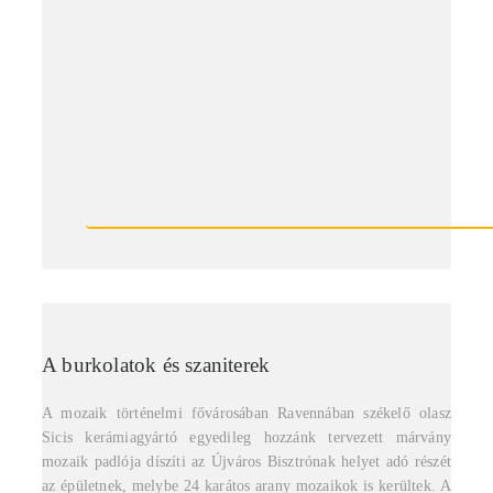
A burkolatok és szaniterek
A mozaik történelmi fővárosában Ravennában székelő olasz
Sicis kerámiagyártó egyedileg hozzánk tervezett márvány
mozaik padlója díszíti az Újváros Bisztrónak helyet adó részét
az épületnek, melybe 24 karátos arany mozaikok is kerültek. A