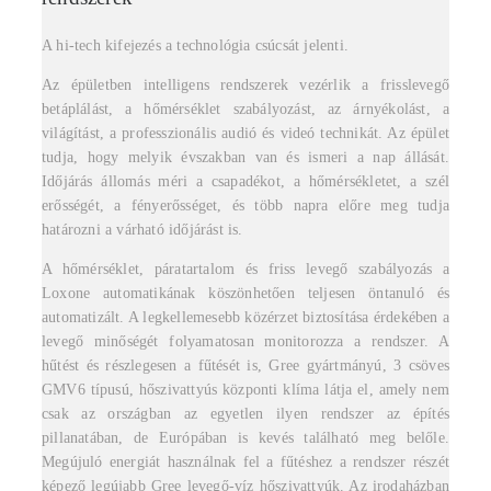
A hi-tech kifejezés a technológia csúcsát jelenti.
Az épületben intelligens rendszerek vezérlik a frisslevegő
betáplálást, a hőmérséklet szabályozást, az árnyékolást, a
világítást, a professzionális audió és videó technikát. Az épület
tudja, hogy melyik évszakban van és ismeri a nap állását.
Időjárás állomás méri a csapadékot, a hőmérsékletet, a szél
erősségét, a fényerősséget, és több napra előre meg tudja
határozni a várható időjárást is.
A hőmérséklet, páratartalom és friss levegő szabályozás a
Loxone automatikának köszönhetően teljesen öntanuló és
automatizált. A legkellemesebb közérzet biztosítása érdekében a
levegő minőségét folyamatosan monitorozza a rendszer. A
hűtést és részlegesen a fűtését is, Gree gyártmányú, 3 csöves
GMV6 típusú, hőszivattyús központi klíma látja el, amely nem
csak az országban az egyetlen ilyen rendszer az építés
pillanatában, de Európában is kevés található meg belőle.
Megújuló energiát használnak fel a fűtéshez a rendszer részét
képező legújabb Gree levegő-víz hőszivattyúk. Az irodaházban