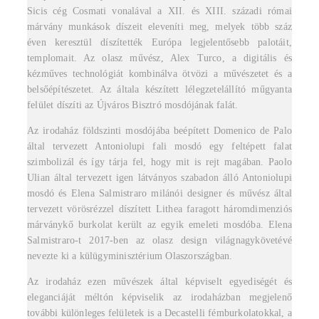
Sicis cég Cosmati vonalával a XII. és XIII. századi római
márvány munkások díszeit eleveníti meg, melyek több száz
éven keresztül díszítették Európa legjelentősebb palotáit,
templomait. Az olasz művész, Alex Turco, a digitális és
kézműves technológiát kombinálva ötvözi a művészetet és a
belsőépítészetet. Az általa készített lélegzetelállító műgyanta
felület díszíti az Újváros Bisztró mosdójának falát.
Az irodaház földszinti mosdójába beépített Domenico de Palo
által tervezett Antoniolupi fali mosdó egy feltépett falat
szimbolizál és így tárja fel, hogy mit is rejt magában. Paolo
Ulian által tervezett igen látványos szabadon álló Antoniolupi
mosdó és Elena Salmistraro milánói designer és művész által
tervezett vörösrézzel díszített Lithea faragott háromdimenziós
márványkő burkolat került az egyik emeleti mosdóba. Elena
Salmistraro-t 2017-ben az olasz design világnagykövetévé
nevezte ki a külügyminisztérium Olaszországban.
Az irodaház ezen művészek által képviselt egyediségét és
eleganciáját méltón képviselik az irodaházban megjelenő
további különleges felületek is a Decastelli fémburkolatokkal, a