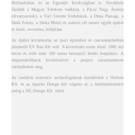
Hollandiában és az Egyesült Királyságban is. Nevükhöz
fűződik a Magyar Telekom Székház, a Párisi Nagy Áruház
(divatcsarnok), a Váci Greens Irodaházak, a Duna Passage, a
Deák Palota, a Skála Metró és számos jól ismert egyéb épület
és hotel, tervezése, felújítása.
Az épület kivitelezője az ipari építésben és csarnoképítésben
jeleskedő EV Bau Kft volt. A kivitelezés során közel 1000 m3
beton és több mint 100 tonna betonacél került beépítésre. A
megrendelőbarát kivitelezővel a project zavarmentesen
valósulhatott meg.
Az irodaház innovatív technológiáinak kialakítását a Verdom
Kft. és az Apache Design Kft végezte el, a belsőépítészetért
pedig a SIL Design Kft. felelt.