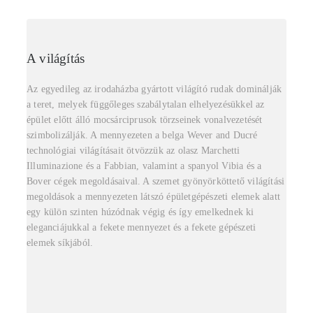
A világítás
Az egyedileg az irodaházba gyártott világító rudak dominálják
a teret, melyek függőleges szabálytalan elhelyezésükkel az
épület előtt álló mocsárciprusok törzseinek vonalvezetését
szimbolizálják. A mennyezeten a belga Wever and Ducré
technológiai világításait ötvözzük az olasz Marchetti
Illuminazione és a Fabbian, valamint a spanyol Vibia és a
Bover cégek megoldásaival. A szemet gyönyörköttető világítási
megoldások a mennyezeten látszó épületgépészeti elemek alatt
egy külön szinten húzódnak végig és így emelkednek ki
eleganciájukkal a fekete mennyezet és a fekete gépészeti
elemek síkjából.