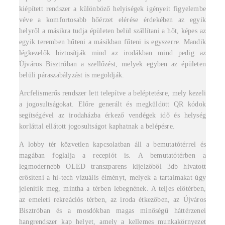
kiépített rendszer a különböző helyiségek igényeit figyelembe
véve a komfortosabb hőérzet elérése érdekében az egyik
helyről a másikra tudja épületen belül szállítani a hőt, képes az
egyik teremben hűteni a másikban fűteni is egyszerre. Mandik
légkezelők biztosítják mind az irodákban mind pedig az
Újváros Bisztróban a szellőzést, melyek egyben az épületen
belüli páraszabályzást is megoldják.
Arcfelismerős rendszer lett telepítve a beléptetésre, mely kezeli
a jogosultságokat. Előre generált és megküldött QR kódok
segítségével az irodaházba érkező vendégek idő és helység
korláttal ellátott jogosultságot kaphatnak a belépésre.
A lobby tér közvetlen kapcsolatban áll a bemutatótérrel és
magában foglalja a recepiót is. A bemutatótérben a
legmodernebb OLED transzparens kijelzőből 3db hivatott
erősíteni a hi-tech vizuális élményt, melyek a tartalmakat úgy
jelenítik meg, mintha a térben lebegnének. A teljes előtérben,
az emeleti rekreációs térben, az iroda étkezőben, az Újváros
Bisztróban és a mosdókban magas minőségű háttérzenei
hangrendszer kap helyet, amely a kellemes munkakörnyezet