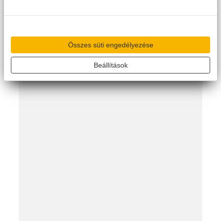
berendezések elhelyezkedésével tökéletesen harmóniában
belesimul a belső designba, mégis tekintélyesen jelzi, hogy egy
épületgépész cég irodaházában járunk.
Összes süti engedélyezése
Beállítások