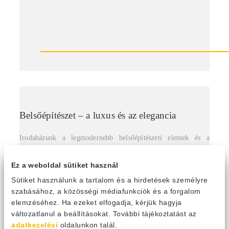
Belsőépítészet – a luxus és az elegancia
Irodaházunk a legmodernebb belsőépítészeti elemek és a
mennyezeten látszódó gépészeti elemek ötvözésével különleges
élményt nyújt a szemnek belülről is. Negyvennégy
Ez a weboldal sütiket használ
összeválogatott beszállító termékeiből állt össze az irodaház
Sütiket használunk a tartalom és a hirdetések személyre
belsőépítészete. Az első benyomást a látogatók számára a hi-
szabásához, a közösségi médiafunkciók és a forgalom
tech irodaház eleganciája nyújtja, amit a neves designerek
elemzéséhez. Ha ezeket elfogadja, kérjük hagyja
csúcskategóriás termékei keltenek életre. Az irodaház
változatlanul a beállításokat. További tájékoztatást az
belsőépítészetének részét képezi a mennyezeten gondosan
adatkezelési
oldalunkon talál.
kialakított látszó épületgépészet, mely a vonalvezetésével, a