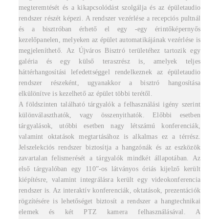
megteremtését és a kikapcsolódást szolgálja és az épületaudio
rendszer részét képezi. A rendszer vezérlése a recepciós pultnál
és a bisztróban érhető el egy -egy érintőképernyős
kezelőpanelen, melyeken az épület automatikájának vezérlése is
megjeleníthető. Az Újváros Bisztró területéhez tartozik egy
galéria és egy külső teraszrész is, amelyek teljes
háttérhangosítási lefedettséggel rendelkeznek az épületaudio
rendszer részeként, ugyanakkor a bisztró hangosítása
elkülönítve is kezelhető az épület többi terétől.
A földszinten található tárgyalók a felhasználási igény szerint
különválaszthatók, vagy összenyithatók. Előbbi esetben
tárgyalások, utóbbi esetben nagy létszámú konferenciák,
valamint oktatások megtartásához is alkalmas ez a térrész.
Jelszelekciós rendszer biztosítja a hangzónák és az eszközök
zavartalan felismerését a tárgyalók mindkét állapotában. Az
első tárgyalóban egy 110”-os látványos óriás kijelző került
kiépítésre, valamint integrálásra került egy videokonferencia
rendszer is. Az interaktív konferenciák, oktatások, prezentációk
rögzítésére is lehetőséget biztosít a rendszer a hangtechnikai
elemek és két PTZ kamera felhasználásával. A