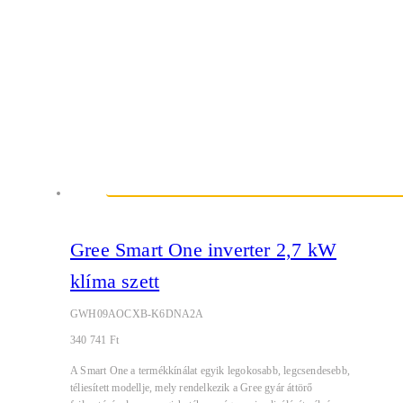
Gree Smart One inverter 2,7 kW
klíma szett
GWH09AOCXB-K6DNA2A
340 741
Ft
A Smart One a termékkínálat egyik legokosabb, legcsendesebb,
téliesített modellje, mely rendelkezik a Gree gyár áttörő