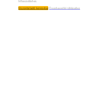
felhasználásban.
Viszonteladó keresése
Összehasonlító táblázathoz