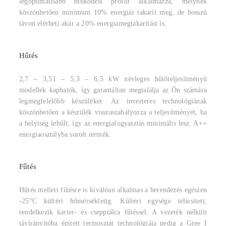
legoptimálisabb működési profilt alkalmazza, melynek
köszönhetően minimum 10% energiát takarít meg, de hosszú
távon elérheti akár a 20% energiamegtakarítást is.
Hűtés
2,7 – 3,51 – 5,3 – 6,5 kW névleges hűtőteljesítményű
modellek kaphatók, így garantáltan megtalálja az Ön számára
legmegfelelőbb készüléket. Az inverteres technológiának
köszönhetően a készülék visszaszabályozza a teljesítményét, ha
a helyiség lehűlt, így az energiafogyasztás minimális lesz. A++
energiaosztályba sorolt termék.
Fűtés
Hűtés mellett fűtésre is kiválóan alkalmas a berendezés egészen
-25°C kültéri hőmérsékletig. Kültéri egysége téliesített,
rendelkezik karter- és csepptálca fűtéssel. A vezeték nélküli
távirányítóba épített termosztát technológiája pedig a Gree I