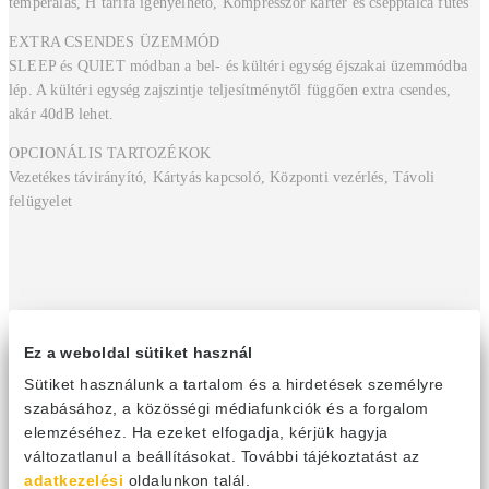
temperálás, H tarifa igényelhető, Kompresszor karter és csepptálca fűtés
EXTRA CSENDES ÜZEMMÓD
SLEEP és QUIET módban a bel- és kültéri egység éjszakai üzemmódba
lép. A kültéri egység zajszintje teljesítménytől függően extra csendes,
akár 40dB lehet.
OPCIONÁLIS TARTOZÉKOK
Vezetékes távirányító, Kártyás kapcsoló, Központi vezérlés, Távoli
felügyelet
Ez a weboldal sütiket használ
Sütiket használunk a tartalom és a hirdetések személyre
szabásához, a közösségi médiafunkciók és a forgalom
elemzéséhez. Ha ezeket elfogadja, kérjük hagyja
változatlanul a beállításokat. További tájékoztatást az
adatkezelési
oldalunkon talál.