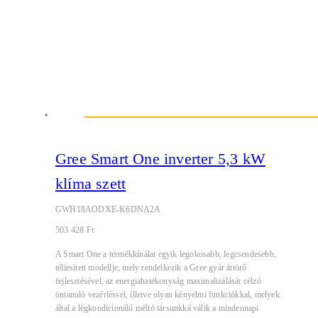
Gree Smart One inverter 5,3 kW
klíma szett
GWH18AODXE-K6DNA2A
503 428
Ft
A Smart One a termékkínálat egyik legokosabb, legcsendesebb,
téliesített modellje, mely rendelkezik a Gree gyár áttörő
fejlesztésével, az energiahatékonyság maximalizálását célzó
öntanuló vezérléssel, illetve olyan kényelmi funkciókkal, melyek
által a légkondicionáló méltó társunkká válik a mindennapi