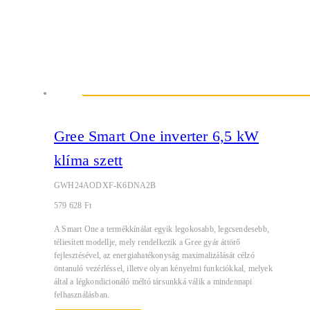
Gree Smart One inverter 6,5 kW
klíma szett
GWH24AODXF-K6DNA2B
579 628
Ft
A Smart One a termékkínálat egyik legokosabb, legcsendesebb,
téliesített modellje, mely rendelkezik a Gree gyár áttörő
fejlesztésével, az energiahatékonyság maximalizálását célzó
öntanuló vezérléssel, illetve olyan kényelmi funkciókkal, melyek
által a légkondicionáló méltó társunkká válik a mindennapi
felhasználásban.