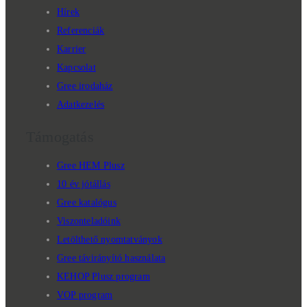
Hírek
Referenciák
Karrier
Kapcsolat
Gree irodaház
Adatkezelés
Támogatás
Gree HEM Plusz
10 év jótállás
Gree katalógus
Viszonteladóink
Letölthető nyomtatványok
Gree távirányító használata
KEHOP Plusz program
VOP program