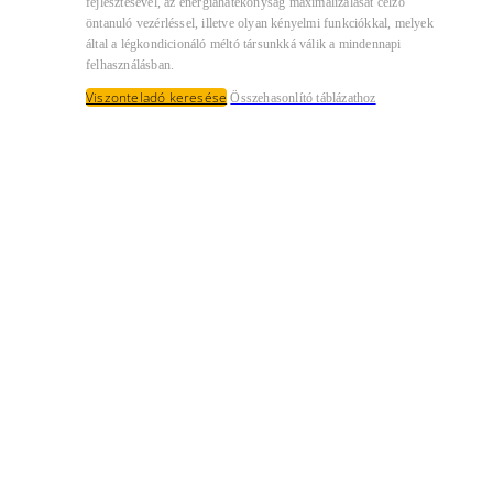
fejlesztésével, az energiahatékonyság maximalizálását célzó
öntanuló vezérléssel, illetve olyan kényelmi funkciókkal, melyek
által a légkondicionáló méltó társunkká válik a mindennapi
felhasználásban.
Viszonteladó keresése
Összehasonlító táblázathoz