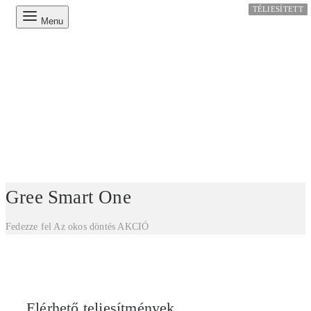
TÉLIESÍTETT
TÉLIESÍTETT
TÉLIESÍTETT
TÉLIESÍTETT
Menu
Gree Smart One
Fedezze fel
Az okos döntés
AKCIÓ
Elérhető teljesítmények