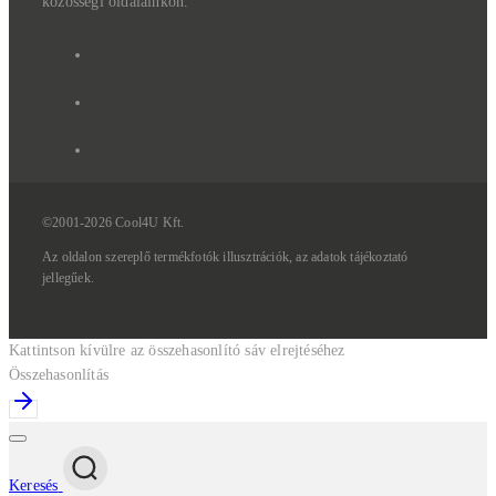
közösségi oldalainkon.
©2001-2026 Cool4U Kft.
Az
oldalon
szereplő
termékfotók
illusztrációk,
az
adatok
tájékoztató
jellegűek.
Kattintson kívülre az összehasonlító sáv elrejtéséhez
Összehasonlítás
Keresés