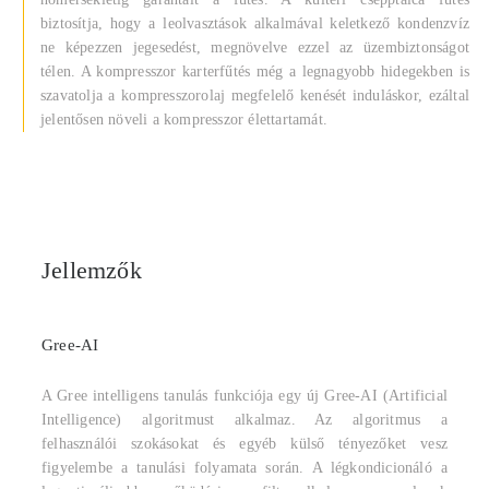
biztosítja, hogy a leolvasztások alkalmával keletkező kondenzvíz
ne képezzen jegesedést, megnövelve ezzel az üzembiztonságot
télen. A kompresszor karterfűtés még a legnagyobb hidegekben is
szavatolja a kompresszorolaj megfelelő kenését induláskor, ezáltal
jelentősen növeli a kompresszor élettartamát.
Jellemzők
Gree-AI
A Gree intelligens tanulás funkciója egy új Gree-AI (Artificial
Intelligence) algoritmust alkalmaz. Az algoritmus a
felhasználói szokásokat és egyéb külső tényezőket vesz
figyelembe a tanulási folyamata során. A légkondicionáló a