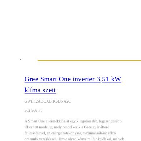
Gree Smart One inverter 3,51 kW
klíma szett
GWH12AOCXB-K6DNA2C
362 966
Ft
A Smart One a termékkínálat egyik legokosabb, legcsendesebb,
téliesített modellje, mely rendelkezik a Gree gyár áttörő
fejlesztésével, az energiahatékonyság maximalizálását célzó
öntanuló vezérléssel, illetve olyan kényelmi funkciókkal, melyek