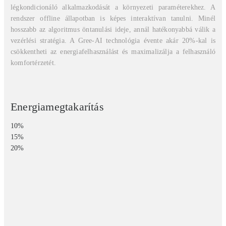
légkondicionáló alkalmazkodását a környezeti paraméterekhez. A
rendszer offline állapotban is képes interaktívan tanulni. Minél
hosszabb az algoritmus öntanulási ideje, annál hatékonyabbá válik a
vezérlési stratégia. A Gree-AI technológia évente akár 20%-kal is
csökkentheti az energiafelhasználást és maximalizálja a felhasználó
komfortérzetét.
Energiamegtakarítás
10%
15%
20%