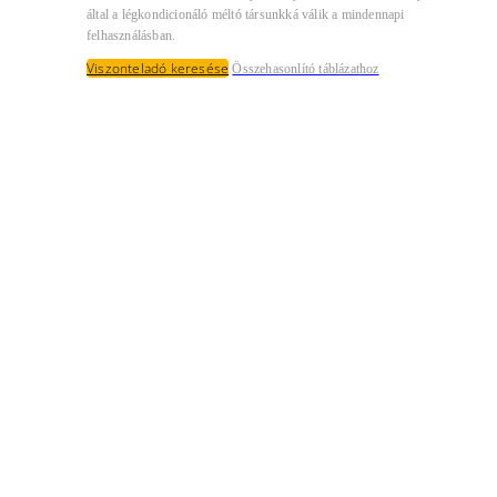
által a légkondicionáló méltó társunkká válik a mindennapi
felhasználásban.
Viszonteladó keresése
Összehasonlító táblázathoz