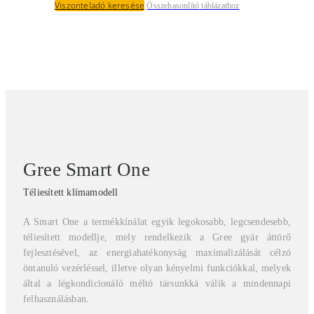
Viszonteladó keresése
Összehasonlító táblázathoz
Gree Smart One
Téliesített klímamodell
A Smart One a termékkínálat egyik legokosabb, legcsendesebb,
téliesített modellje, mely rendelkezik a Gree gyár áttörő
fejlesztésével, az energiahatékonyság maximalizálását célzó
öntanuló vezérléssel, illetve olyan kényelmi funkciókkal, melyek
által a légkondicionáló méltó társunkká válik a mindennapi
felhasználásban.