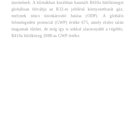
üzemelnek. A klímákban korábban használt R410a hűtőközeget
globálisan felváltja az R32-es jelölésű környezetbarát gáz,
melynek nincs ózonkárosító hatása (ODP). A globális
felmelegedési potenciál (GWP) értéke 675, amely elsőre talán
magasnak tűnhet, de még így is sokkal alacsonyabb a régebbi,
R410a hűtőközeg 2088-as GWP értéke.