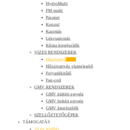
HydroMulti
FM multi
Parapet
Konzol
Kazettás
Légcsatornás
Klíma kiegészítők
VIZES RENDSZEREK
Hőszivattyú
Akció
Hőszivattyús vízmelegítő
Folyadékhűtő
Fan-coil
GMV RENDSZEREK
GMV kültéri egység
GMV beltéri egység
GMV kiegészítők
SZELLŐZTETŐGÉPEK
TÁMOGATÁS
10 év jótállás