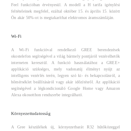
Feel funkcióban érvényesül. A modell a H tarifa igénylési
feltételeinek megfelel, ezáltal október 15. és április 15. között
Ön akár 50%-ot is megtakaríthat elektromos áramszámláján.
Wi-Fi
A Wi-Fi funkcióval rendelkező GREE berendezések
okostelefon segítségével a világ bármely pontjáról vezérelhetők
interneten keresztül. A funkció használatához a GREE+
applikáció szükséges, mely vadonatúj élményt nyújt az
intelligens vezérlés terén, legyen szó ki- és bekapcsolásról, a
hőmérséklet beállításáról vagy akár időzítésről. Az applikáció
segítségével a légkondicionáló Google Home vagy Amazon
Alexa okosotthon rendszerbe integrálható.
Környezettudatosság
A Gree készülékek új, környezetbarát R32 hűtőközeggel