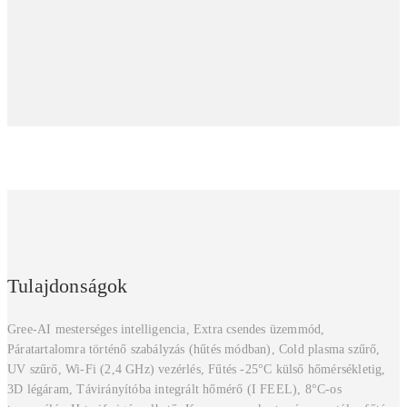
Tulajdonságok
Gree-AI mesterséges intelligencia, Extra csendes üzemmód,
Páratartalomra történő szabályzás (hűtés módban), Cold plasma szűrő,
UV szűrő, Wi-Fi (2,4 GHz) vezérlés, Fűtés -25°C külső hőmérsékletig,
3D légáram, Távirányítóba integrált hőmérő (I FEEL), 8°C-os