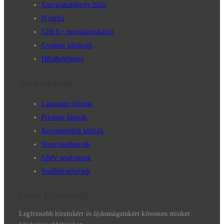
Energiahatékony fűtés
H tarifa
GREE+ mobilapplikáció
Gyakori kérdések
Hibabejelentés
Termékeink
Lakossági klímák
Prestige klímák
Kereskedelmi klímák
Vizes rendszerek
GMV rendszerek
Szellőztetőgépek
Gree Közösség
Legfrissebb híreinkért és újdonságainkért kövessen minket