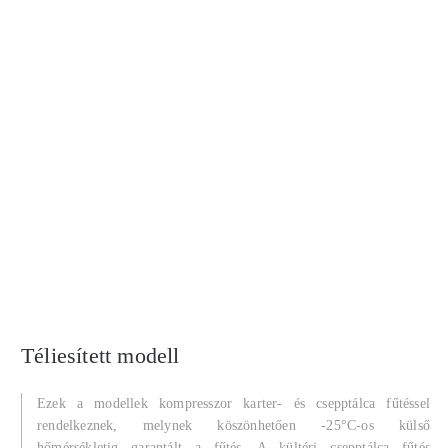
Téliesített modell
Ezek a modellek kompresszor karter- és csepptálca fűtéssel
rendelkeznek, melynek köszönhetően -25°C-os külső
hőmérsékletig garantált a fűtés. A kültéri csepptálca fűtés