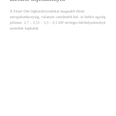
A Smart One légkondicionálókat magasabb fűtési
energiahatékonyság, valamint csendesebb kül- és beltéri egység
jellemzi. 2,7 – 3,51 – 5,3 – 6,5 kW névleges hűtőteljesítményű
modellek kaphatók.