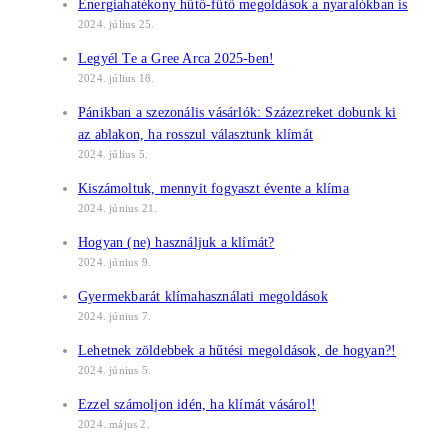
Energiahatékony hűtő-fűtő megoldások a nyaralókban is
2024. július 25.
Legyél Te a Gree Arca 2025-ben!
2024. július 18.
Pánikban a szezonális vásárlók: Százezreket dobunk ki
az ablakon, ha rosszul választunk klímát
2024. július 5.
Kiszámoltuk, mennyit fogyaszt évente a klíma
2024. június 21.
Hogyan (ne) használjuk a klímát?
2024. június 9.
Gyermekbarát klímahasználati megoldások
2024. június 7.
Lehetnek zöldebbek a hűtési megoldások, de hogyan?!
2024. június 5.
Ezzel számoljon idén, ha klímát vásárol!
2024. május 2.