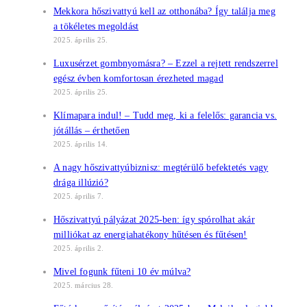
Mekkora hőszivattyú kell az otthonába? Így találja meg
a tökéletes megoldást
2025. április 25.
Luxusérzet gombnyomásra? – Ezzel a rejtett rendszerrel
egész évben komfortosan érezheted magad
2025. április 25.
Klímapara indul! – Tudd meg, ki a felelős: garancia vs.
jótállás – érthetően
2025. április 14.
A nagy hőszivattyúbiznisz: megtérülő befektetés vagy
drága illúzió?
2025. április 7.
Hőszivattyú pályázat 2025-ben: így spórolhat akár
milliókat az energiahatékony hűtésen és fűtésen!
2025. április 2.
Mivel fogunk fűteni 10 év múlva?
2025. március 28.