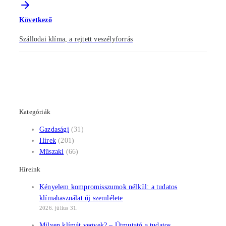
Következő
Szállodai klíma, a rejtett veszélyforrás
Kategóriák
Gazdasági
(31)
Hírek
(201)
Műszaki
(66)
Híreink
Kényelem kompromisszumok nélkül: a tudatos
klímahasználat új szemlélete
2026. július 31.
Milyen klímát vegyek? – Útmutató a tudatos