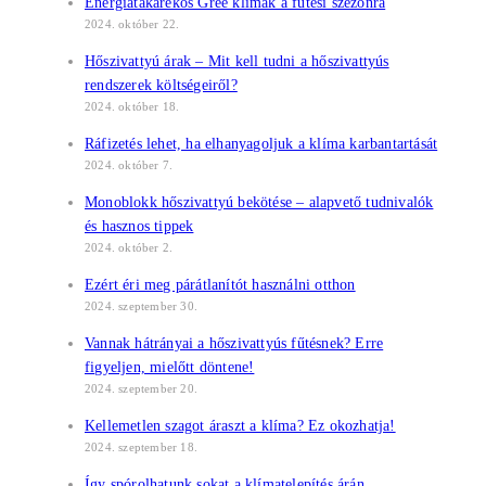
Energiatakarékos Gree klímák a fűtési szezonra
2024. október 22.
Hőszivattyú árak – Mit kell tudni a hőszivattyús
rendszerek költségeiről?
2024. október 18.
Ráfizetés lehet, ha elhanyagoljuk a klíma karbantartását
2024. október 7.
Monoblokk hőszivattyú bekötése – alapvető tudnivalók
és hasznos tippek
2024. október 2.
Ezért éri meg párátlanítót használni otthon
2024. szeptember 30.
Vannak hátrányai a hőszivattyús fűtésnek? Erre
figyeljen, mielőtt döntene!
2024. szeptember 20.
Kellemetlen szagot áraszt a klíma? Ez okozhatja!
2024. szeptember 18.
Így spórolhatunk sokat a klímatelepítés árán