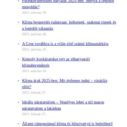
Fűtéskorszerűsítés pályázat 2025-ben: Melyik a legjobb
megoldás?
2025. március 28.
Klíma beszerelés tudatosan: költségek, szakmai tippek és
a legjobb választás
2025. március 26.
A Gree továbbra is a világ első számú klímamárkája
2025. március 25.
Komoly kockázatokat rejt az elhanyagolt
klímaberendezés
2025. március 10.
Klíma árak 2025-ben: Mit érdemes tudni – vásárlás
előtt?
2025. február 27.
Ideális páratartalom – Veszélyes lehet a túl magas
páratartalom a lakásban
2025. február 27.
Állami támogatással klíma és hőszivattyú is beépíthető