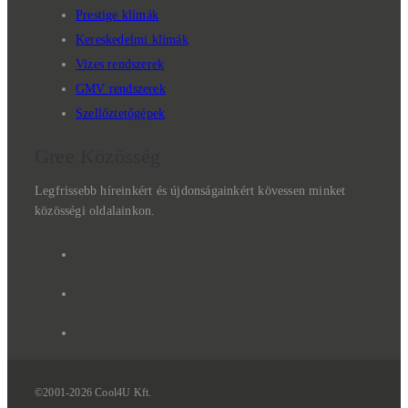
Prestige klímák
Kereskedelmi klímák
Vizes rendszerek
GMV rendszerek
Szellőztetőgépek
Gree Közösség
Legfrissebb híreinkért és újdonságainkért kövessen minket
közösségi oldalainkon.
©2001-2026 Cool4U Kft.