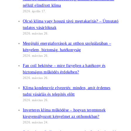
nélkül elindított klíma
2026. április 17.
Olcsó klíma vagy hosszú távú megtakarítás? – Útmutató
tudatos vásárlóknak
2026. március 26.
Megújuló energiaforrások az otthon szolgálatában –
kényelem, biztonság, hatékonyság
2026. március 26.
Fan coil bekötése – mire figyeljen a hatékony és
biztonságos működés érdekében?
2026. március 26.
Klíma kondenzvíz elvezetés: minden, amit érdemes
tudni vásárlás és telepítés előtt
2026. március 26.
Inverteres klíma működése – hogyan teremtenek
kiegyensúlyozott kényelmet az otthonokban?
2026. március 24.