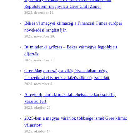
Repülőtéren: megnyílt a Gree Chill Zone!
2025. december 16.
Békés vármegyei klímacég a Financial Times európai
növekedési ranglistáján
2025. november 20.
Itt mindenki győztes – Békés vármegye legjobbjait
díjazták
2025. november 11.
Gree Magyarország a világ élvonalában: négy
nemzetközi elismerés a közös siker égisze alatt
2025. november 5.
A legjobb, amit klímáddal tehetsz: ne kapcsold le,
készítsd fel!
2025. október 20.
2025-ben a magyar vásárlók többsége ismét Gree klímát
választott
2025. október 14.