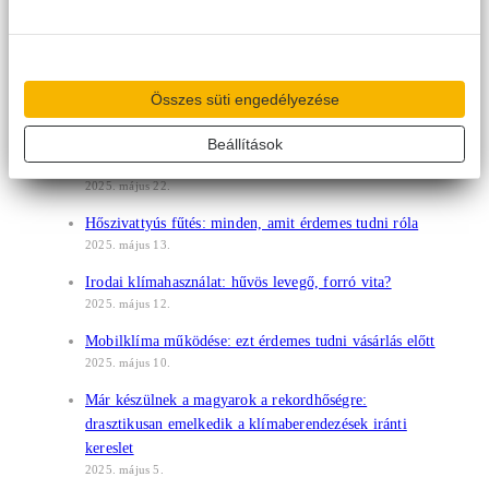
Klímaválság a küszöbön: készlethiány fenyegetheti a
piacot már a szezon elején
2025. május 30.
Összes süti engedélyezése
Hangos, zajos vagy lehet akár a suttogásnál is halkabb?
2025. május 23.
Beállítások
Klímatípusok – melyik az ideális választás otthonába?
2025. május 22.
Hőszivattyús fűtés: minden, amit érdemes tudni róla
2025. május 13.
Irodai klímahasználat: hűvös levegő, forró vita?
2025. május 12.
Mobilklíma működése: ezt érdemes tudni vásárlás előtt
2025. május 10.
Már készülnek a magyarok a rekordhőségre:
drasztikusan emelkedik a klímaberendezések iránti
kereslet
2025. május 5.