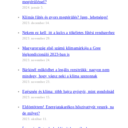
megtérüléssel?
2024. január 5.
Klímás fűtés és gyors megtérülés? Igen, lehetséges!
2023. december 14.
Nekem ez kell: itt a kulcs a tökéletes fűtési rendszerhez
2023. november 29.
Magyarország első számú klímamárkája a Gree
légkondicionáló 2023-ban is
2023. november 24.
Bárkinél működhet a legális rezsitrükk: nagyon nem
mindegy, hogy vágsz neki a klíma szezonnak
2023. november 23.
Egészség és klíma: több bajra gyógyír, mint gondolnád
2023. november 15.
Eldöntöttem! Energiatakarékos hőszivattyút veszek, na
de milyet?
2023. október 11.