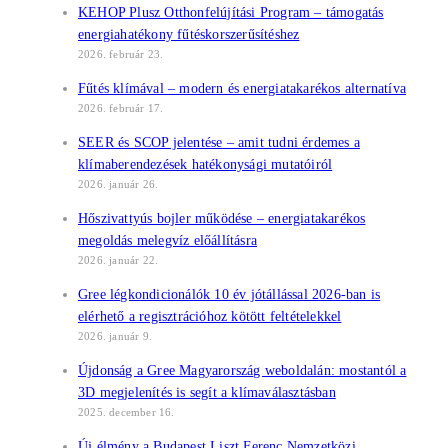
KEHOP Plusz Otthonfelújítási Program – támogatás
energiahatékony fűtéskorszerűsítéshez
2026. február 23.
Fűtés klímával – modern és energiatakarékos alternatíva
2026. február 17.
SEER és SCOP jelentése – amit tudni érdemes a
klímaberendezések hatékonysági mutatóiról
2026. január 26.
Hőszivattyús bojler működése – energiatakarékos
megoldás melegvíz előállításra
2026. január 22.
Gree légkondicionálók 10 év jótállással 2026-ban is
elérhető a regisztrációhoz kötött feltételekkel
2026. január 9.
Újdonság a Gree Magyarország weboldalán: mostantól a
3D megjelenítés is segít a klímaválasztásban
2025. december 16.
Új élmény a Budapest Liszt Ferenc Nemzetközi