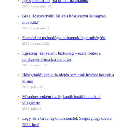
Így spórolhatunk, ha klímát használunk
2023. szeptember 12.
Gree Hőszivattyúk: Mi az a hőszivattyú és hogyan
működik?
2023. szeptember 2.
Forradalmi technológia otthonunk légminőségéért
2023. augusztus 22.
Egészség, kényelem, biztonság – ezért fontos a
rendszeres klíma karbantartás
2023. augusztus 1.
Hőségriadó: kánikula idején sem csak hűtésre keresik a
klímát
2023. július 17.
Másodpercenként tíz légkondicionálót adnak el
világszerte
2023. július 6.
Légy Te a Gree légkondicionálók Szépségnagykövete
2024-ben!