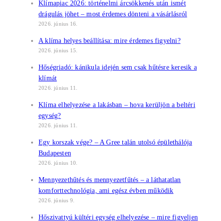
Klímapiac 2026: történelmi árcsökkenés után ismét
drágulás jöhet – most érdemes dönteni a vásárlásról
2026. június 16.
A klíma helyes beállítása: mire érdemes figyelni?
2026. június 15.
Hőségriadó: kánikula idején sem csak hűtésre keresik a
klímát
2026. június 11.
Klíma elhelyezése a lakásban – hova kerüljön a beltéri
egység?
2026. június 11.
Egy korszak vége? – A Gree talán utolsó épülethálója
Budapesten
2026. június 10.
Mennyezethűtés és mennyezetfűtés – a láthatatlan
komforttechnológia, ami egész évben működik
2026. június 9.
Hőszivattyú kültéri egység elhelyezése – mire figyeljen