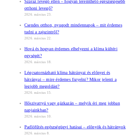
Száraz levegő ellen – hogyan teremthető egészségesebb
otthoni levegő?
2026. március 23.
Csendes otthon, nyugodt mindennapok – mit érdemes
tudni a zajszintről?
2026. március 22.
Hová és hogyan érdemes elhelyezni a klíma kültéri
egységét?
2026. március 18.
Légcsatornázható klíma hátrányai és előnyei és
hátrányai – mire érdemes figyelni? Mikor jelenti a
legjobb megoldást?
2026. március 15.
Hőszivattyú vagy gázkazán – melyik éri meg jobban
napjainkban?
2026. március 10.
Padlófűtés egészségügyi hatásai – előnyök és hátrányok
2026. március 8.