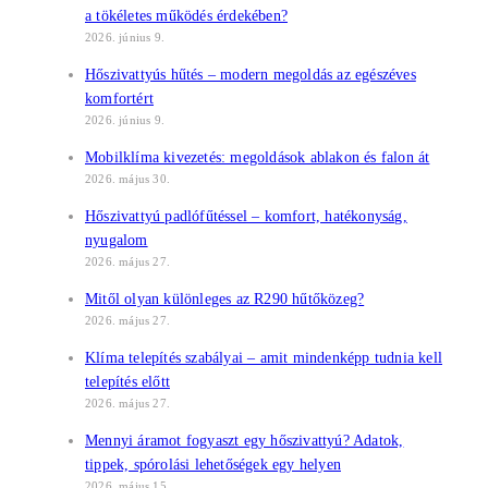
a tökéletes működés érdekében?
2026. június 9.
Hőszivattyús hűtés – modern megoldás az egészéves
komfortért
2026. június 9.
Mobilklíma kivezetés: megoldások ablakon és falon át
2026. május 30.
Hőszivattyú padlófűtéssel – komfort, hatékonyság,
nyugalom
2026. május 27.
Mitől olyan különleges az R290 hűtőközeg?
2026. május 27.
Klíma telepítés szabályai – amit mindenképp tudnia kell
telepítés előtt
2026. május 27.
Mennyi áramot fogyaszt egy hőszivattyú? Adatok,
tippek, spórolási lehetőségek egy helyen
2026. május 15.