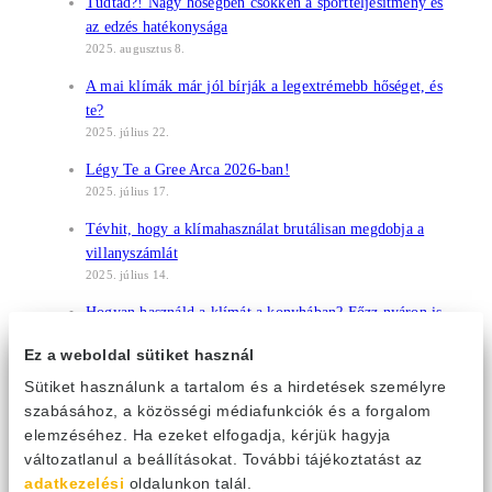
Tudtad?! Nagy hőségben csökken a sportteljesítmény és
az edzés hatékonysága
2025. augusztus 8.
A mai klímák már jól bírják a legextrémebb hőséget, és
te?
2025. július 22.
Légy Te a Gree Arca 2026-ban!
2025. július 17.
Tévhit, hogy a klímahasználat brutálisan megdobja a
villanyszámlát
2025. július 14.
Hogyan használd a klímát a konyhában? Főzz nyáron is
kellemesen klimatizált környezetben!
Ez a weboldal sütiket használ
2025. július 1.
Sütiket használunk a tartalom és a hirdetések személyre
Légkondi a nyaralóban?
szabásához, a közösségi médiafunkciók és a forgalom
2025. június 17.
elemzéséhez. Ha ezeket elfogadja, kérjük hagyja
Mobilklíma vagy split klíma?
változatlanul a beállításokat. További tájékoztatást az
2025. június 11.
adatkezelési
oldalunkon talál.