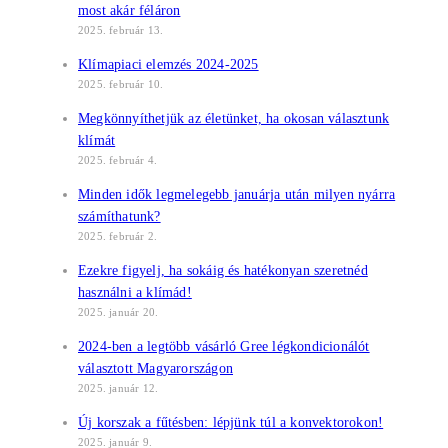
most akár féláron
2025. február 13.
Klímapiaci elemzés 2024-2025
2025. február 10.
Megkönnyíthetjük az életünket, ha okosan választunk
klímát
2025. február 4.
Minden idők legmelegebb januárja után milyen nyárra
számíthatunk?
2025. február 2.
Ezekre figyelj, ha sokáig és hatékonyan szeretnéd
használni a klímád!
2025. január 20.
2024-ben a legtöbb vásárló Gree légkondicionálót
választott Magyarországon
2025. január 12.
Új korszak a fűtésben: lépjünk túl a konvektorokon!
2025. január 9.