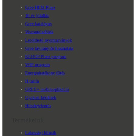
Gree HEM Plusz
10 év jótállás
Gree katalógus
Viszonteladóink
Letölthető nyomtatványok
Gree távirányító használata
KEHOP Plusz program
VOP program
Energiahatékony fűtés
H tarifa
GREE+ mobilapplikáció
Gyakori kérdések
Hibabejelentés
Termékeink
Lakossági klímák