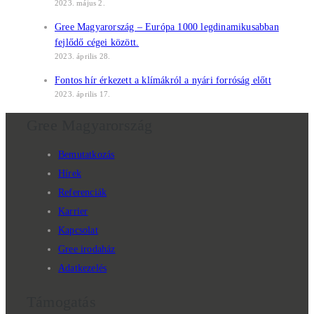
2023. május 2.
Gree Magyarország – Európa 1000 legdinamikusabban
fejlődő cégei között.
2023. április 28.
Fontos hír érkezett a klímákról a nyári forróság előtt
2023. április 17.
Gree Magyarország
Bemutatkozás
Hírek
Referenciák
Karrier
Kapcsolat
Gree irodaház
Adatkezelés
Támogatás