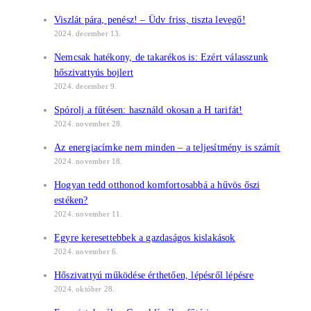
Viszlát pára, penész! – Üdv friss, tiszta levegő!
2024. december 13.
Nemcsak hatékony, de takarékos is: Ezért válasszunk
hőszivattyús bojlert
2024. december 9.
Spórolj a fűtésen: használd okosan a H tarifát!
2024. november 28.
Az energiacímke nem minden – a teljesítmény is számít
2024. november 18.
Hogyan tedd otthonod komfortosabbá a hűvös őszi
estéken?
2024. november 11.
Egyre keresettebbek a gazdaságos kislakások
2024. november 6.
Hőszivattyú működése érthetően, lépésről lépésre
2024. október 28.