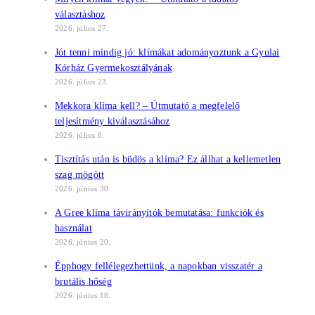
választáshoz
2026. július 27.
Jót tenni mindig jó: klímákat adományoztunk a Gyulai
Kórház Gyermekosztályának
2026. július 23.
Mekkora klíma kell? – Útmutató a megfelelő
teljesítmény kiválasztásához
2026. július 6.
Tisztítás után is büdös a klíma? Ez állhat a kellemetlen
szag mögött
2026. június 30.
A Gree klíma távirányítók bemutatása: funkciók és
használat
2026. június 20.
Épphogy fellélegezhettünk, a napokban visszatér a
brutális hőség
2026. június 18.