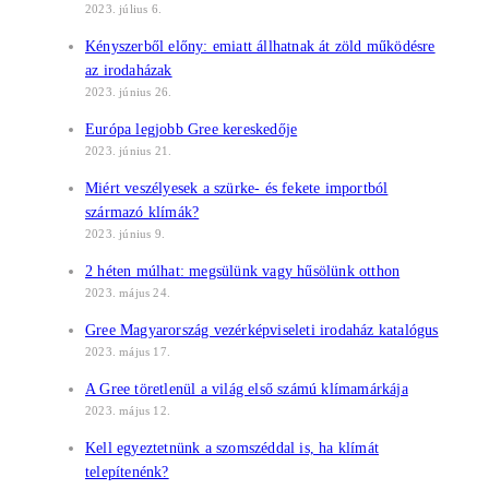
2023. július 6.
Kényszerből előny: emiatt állhatnak át zöld működésre
az irodaházak
2023. június 26.
Európa legjobb Gree kereskedője
2023. június 21.
Miért veszélyesek a szürke- és fekete importból
származó klímák?
2023. június 9.
2 héten múlhat: megsülünk vagy hűsölünk otthon
2023. május 24.
Gree Magyarország vezérképviseleti irodaház katalógus
2023. május 17.
A Gree töretlenül a világ első számú klímamárkája
2023. május 12.
Kell egyeztetnünk a szomszéddal is, ha klímát
telepítenénk?