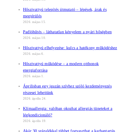
Hőszivattyú telepítés útmutató – lépések, árak és
megtérülés
2026. május 15.
Padlóhűtés – láthatatlan kényelem a nyári hőségben
2026. május 10.
Hőszivattyú elhelyezése: kulcs a hatékony működéshez
2026. május 6.
Hőszivattyú működése – a modern otthonok
energiaforrása
2026. május 1.
Áprilisban egy igazán szívhez szóló kezdeményezés
részesei lehettünk
2026. április 24.
Klímaallergia: valóban okozhat allergiás tüneteket a
légkondicionáló?
2026. április 19.
Akár 30 százalékkal többet fogyaszthat a karbantartás