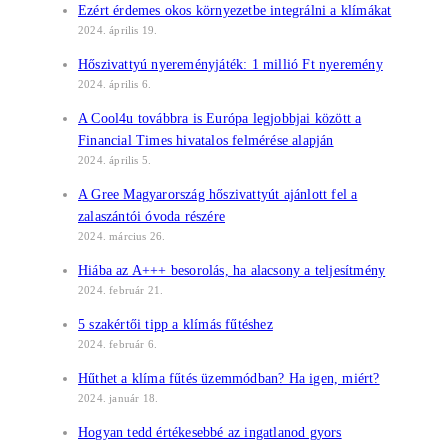
Ezért érdemes okos környezetbe integrálni a klímákat
2024. április 19.
Hőszivattyú nyereményjáték: 1 millió Ft nyeremény
2024. április 6.
A Cool4u továbbra is Európa legjobbjai között a
Financial Times hivatalos felmérése alapján
2024. április 5.
A Gree Magyarország hőszivattyút ajánlott fel a
zalaszántói óvoda részére
2024. március 26.
Hiába az A+++ besorolás, ha alacsony a teljesítmény
2024. február 21.
5 szakértői tipp a klímás fűtéshez
2024. február 6.
Hűthet a klíma fűtés üzemmódban? Ha igen, miért?
2024. január 18.
Hogyan tedd értékesebbé az ingatlanod gyors