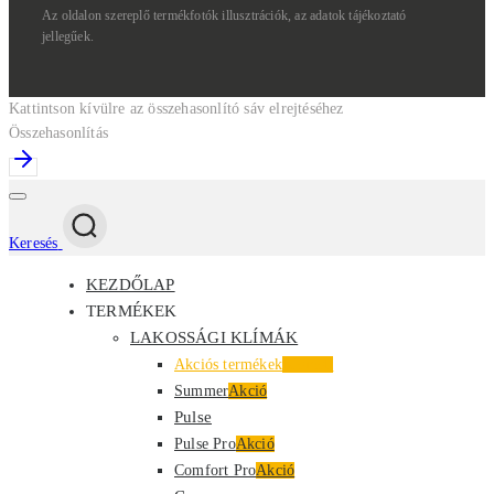
Az
oldalon
szereplő
termékfotók
illusztrációk,
az
adatok
tájékoztató
jellegűek.
Kattintson kívülre az összehasonlító sáv elrejtéséhez
Összehasonlítás
Keresés
KEZDŐLAP
TERMÉKEK
LAKOSSÁGI KLÍMÁK
Akciós termékek
Kiemelt
Summer
Akció
Pulse
Pulse Pro
Akció
Comfort Pro
Akció