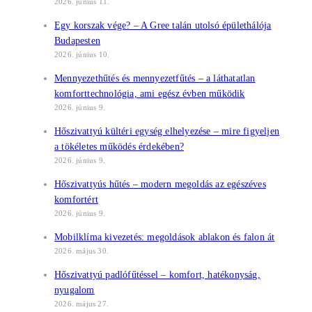
2026. június 11.
Egy korszak vége? – A Gree talán utolsó épülethálója
Budapesten
2026. június 10.
Mennyezethűtés és mennyezetfűtés – a láthatatlan
komforttechnológia, ami egész évben működik
2026. június 9.
Hőszivattyú kültéri egység elhelyezése – mire figyeljen
a tökéletes működés érdekében?
2026. június 9.
Hőszivattyús hűtés – modern megoldás az egészéves
komfortért
2026. június 9.
Mobilklíma kivezetés: megoldások ablakon és falon át
2026. május 30.
Hőszivattyú padlófűtéssel – komfort, hatékonyság,
nyugalom
2026. május 27.