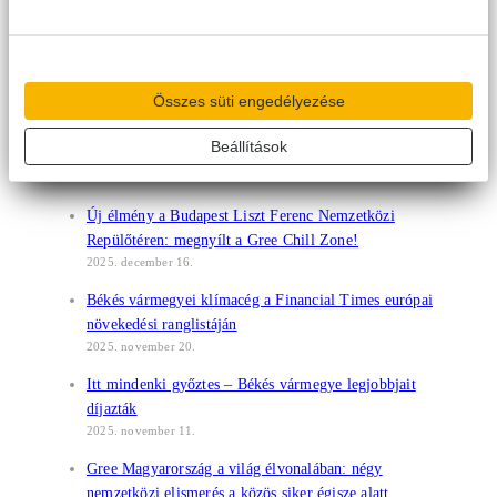
2026. január 22.
Gree légkondicionálók 10 év jótállással 2026-ban is
elérhető a regisztrációhoz kötött feltételekkel
2026. január 9.
Összes süti engedélyezése
Újdonság a Gree Magyarország weboldalán: mostantól a
Beállítások
3D megjelenítés is segít a klímaválasztásban
2025. december 16.
Új élmény a Budapest Liszt Ferenc Nemzetközi
Repülőtéren: megnyílt a Gree Chill Zone!
2025. december 16.
Békés vármegyei klímacég a Financial Times európai
növekedési ranglistáján
2025. november 20.
Itt mindenki győztes – Békés vármegye legjobbjait
díjazták
2025. november 11.
Gree Magyarország a világ élvonalában: négy
nemzetközi elismerés a közös siker égisze alatt