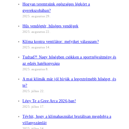
Hogyan teremtsünk egészséges légkört a
gyerekszobában?
2025. augusztus 29.
Hűs vendégtér, hűséges vendégek
2025. augusztus 22.
Klíma kontra ventilátor: melyiket válasszam?
2025. augusztus 14.
Tudtad?! Nagy hőségben csökken a sportteljesítmény és
az edzés hatékonysága
2025. augusztus 8.
A mai klímák már jól bírják a legextrémebb hőséget, és
te?
2025. július 22.
Légy Te a Gree Arca 2026-ban!
2025. július 17.
Tévhit, hogy a klímahasználat brutálisan megdobja a
villanyszámlát
2025. július 14.