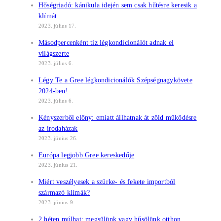
Hőségriadó: kánikula idején sem csak hűtésre keresik a
klímát
2023. július 17.
Másodpercenként tíz légkondicionálót adnak el
világszerte
2023. július 6.
Légy Te a Gree légkondicionálók Szépségnagykövete
2024-ben!
2023. július 6.
Kényszerből előny: emiatt állhatnak át zöld működésre
az irodaházak
2023. június 26.
Európa legjobb Gree kereskedője
2023. június 21.
Miért veszélyesek a szürke- és fekete importból
származó klímák?
2023. június 9.
2 héten múlhat: megsülünk vagy hűsölünk otthon