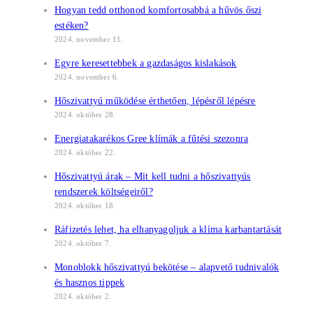
Hogyan tedd otthonod komfortosabbá a hűvös őszi
estéken?
2024. november 11.
Egyre keresettebbek a gazdaságos kislakások
2024. november 6.
Hőszivattyú működése érthetően, lépésről lépésre
2024. október 28.
Energiatakarékos Gree klímák a fűtési szezonra
2024. október 22.
Hőszivattyú árak – Mit kell tudni a hőszivattyús
rendszerek költségeiről?
2024. október 18.
Ráfizetés lehet, ha elhanyagoljuk a klíma karbantartását
2024. október 7.
Monoblokk hőszivattyú bekötése – alapvető tudnivalók
és hasznos tippek
2024. október 2.