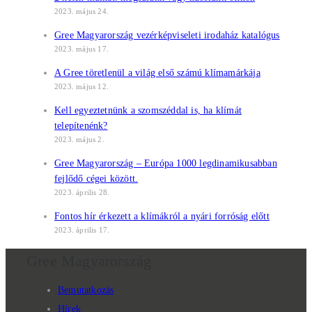
2023. május 24.
Gree Magyarország vezérképviseleti irodaház katalógus
2023. május 17.
A Gree töretlenül a világ első számú klímamárkája
2023. május 12.
Kell egyeztetnünk a szomszéddal is, ha klímát
telepítenénk?
2023. május 2.
Gree Magyarország – Európa 1000 legdinamikusabban
fejlődő cégei között.
2023. április 28.
Fontos hír érkezett a klímákról a nyári forróság előtt
2023. április 17.
Gree Magyarország
Bemutatkozás
Hírek