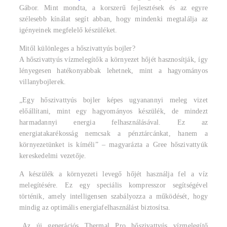
Gábor. Mint mondta, a korszerű fejlesztések és az egyre
szélesebb kínálat segít abban, hogy mindenki megtalálja az
igényeinek megfelelő készüléket.
Mitől különleges a hőszivattyús bojler?
A hőszivattyús vízmelegítők a környezet hőjét hasznosítják, így
lényegesen hatékonyabbak lehetnek, mint a hagyományos
villanybojlerek.
„Egy hőszivattyús bojler képes ugyanannyi meleg vizet
előállítani, mint egy hagyományos készülék, de mindezt
harmadannyi energia felhasználásával. Ez az
energiatakarékosság nemcsak a pénztárcánkat, hanem a
környezetünket is kíméli” – magyarázta a Gree hőszivattyúk
kereskedelmi vezetője.
A készülék a környezeti levegő hőjét használja fel a víz
melegítésére. Ez egy speciális kompresszor segítségével
történik, amely intelligensen szabályozza a működését, hogy
mindig az optimális energiafelhasználást biztosítsa.
„Az új generációs Thermal Pro hőszivattyús vízmelegítő