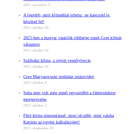
2025. november 5.
A legjobb, amit klímáddal tehetsz: ne kapcsold le,
készítsd fel!
2025. október 20.
2025-ben a magyar vásárlók többsége ismét Gree klímát
választott
2025. október 14.
Szállodai klíma, a rejtett veszélyforrás
2025. október 10.
Gree Magyarország irodaház imázsvideó
2025. október 8.
Soha nem volt még ennél egyszerűbb a fűtésrendszer
megtervezése
2025. október 3.
Fűtő klíma támogatással: most olcsóbb, mint valaha
Kattints az egyéni kalkulációért!
2025. szeptember 26.