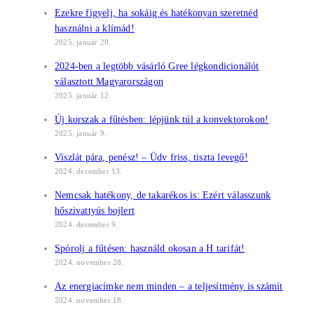
Ezekre figyelj, ha sokáig és hatékonyan szeretnéd
használni a klímád!
2025. január 20.
2024-ben a legtöbb vásárló Gree légkondicionálót
választott Magyarországon
2025. január 12.
Új korszak a fűtésben: lépjünk túl a konvektorokon!
2025. január 9.
Viszlát pára, penész! – Üdv friss, tiszta levegő!
2024. december 13.
Nemcsak hatékony, de takarékos is: Ezért válasszunk
hőszivattyús bojlert
2024. december 9.
Spórolj a fűtésen: használd okosan a H tarifát!
2024. november 28.
Az energiacímke nem minden – a teljesítmény is számít
2024. november 18.