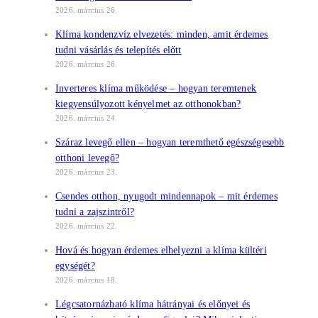
2026. március 26.
Klíma kondenzvíz elvezetés: minden, amit érdemes
tudni vásárlás és telepítés előtt
2026. március 26.
Inverteres klíma működése – hogyan teremtenek
kiegyensúlyozott kényelmet az otthonokban?
2026. március 24.
Száraz levegő ellen – hogyan teremthető egészségesebb
otthoni levegő?
2026. március 23.
Csendes otthon, nyugodt mindennapok – mit érdemes
tudni a zajszintről?
2026. március 22.
Hová és hogyan érdemes elhelyezni a klíma kültéri
egységét?
2026. március 18.
Légcsatornázható klíma hátrányai és előnyei és