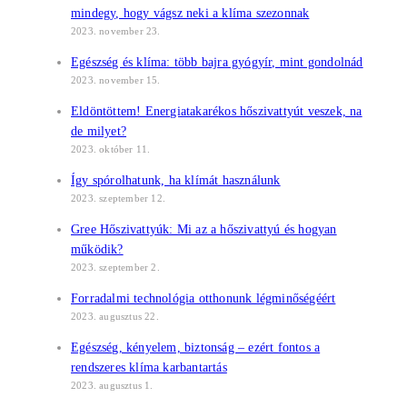
mindegy, hogy vágsz neki a klíma szezonnak
2023. november 23.
Egészség és klíma: több bajra gyógyír, mint gondolnád
2023. november 15.
Eldöntöttem! Energiatakarékos hőszivattyút veszek, na
de milyet?
2023. október 11.
Így spórolhatunk, ha klímát használunk
2023. szeptember 12.
Gree Hőszivattyúk: Mi az a hőszivattyú és hogyan
működik?
2023. szeptember 2.
Forradalmi technológia otthonunk légminőségéért
2023. augusztus 22.
Egészség, kényelem, biztonság – ezért fontos a
rendszeres klíma karbantartás
2023. augusztus 1.