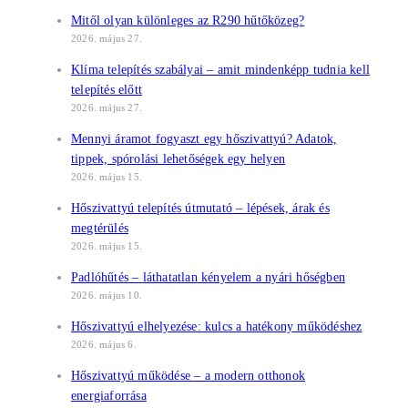
Mitől olyan különleges az R290 hűtőközeg?
2026. május 27.
Klíma telepítés szabályai – amit mindenképp tudnia kell
telepítés előtt
2026. május 27.
Mennyi áramot fogyaszt egy hőszivattyú? Adatok,
tippek, spórolási lehetőségek egy helyen
2026. május 15.
Hőszivattyú telepítés útmutató – lépések, árak és
megtérülés
2026. május 15.
Padlóhűtés – láthatatlan kényelem a nyári hőségben
2026. május 10.
Hőszivattyú elhelyezése: kulcs a hatékony működéshez
2026. május 6.
Hőszivattyú működése – a modern otthonok
energiaforrása