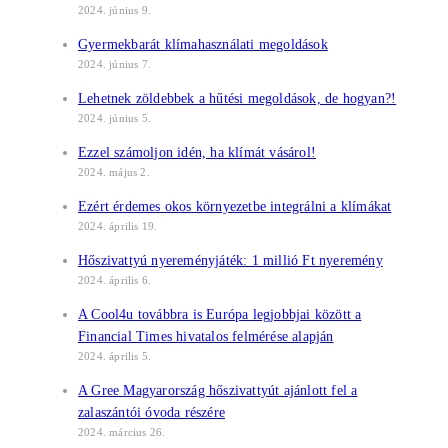
2024. június 9.
Gyermekbarát klímahasználati megoldások
2024. június 7.
Lehetnek zöldebbek a hűtési megoldások, de hogyan?!
2024. június 5.
Ezzel számoljon idén, ha klímát vásárol!
2024. május 2.
Ezért érdemes okos környezetbe integrálni a klímákat
2024. április 19.
Hőszivattyú nyereményjáték: 1 millió Ft nyeremény
2024. április 6.
A Cool4u továbbra is Európa legjobbjai között a
Financial Times hivatalos felmérése alapján
2024. április 5.
A Gree Magyarország hőszivattyút ajánlott fel a
zalaszántói óvoda részére
2024. március 26.