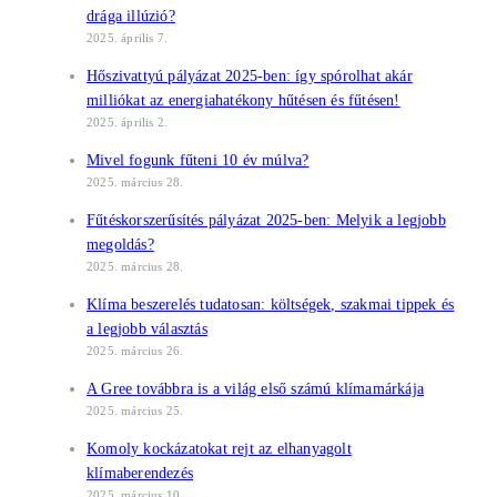
drága illúzió?
2025. április 7.
Hőszivattyú pályázat 2025-ben: így spórolhat akár
milliókat az energiahatékony hűtésen és fűtésen!
2025. április 2.
Mivel fogunk fűteni 10 év múlva?
2025. március 28.
Fűtéskorszerűsítés pályázat 2025-ben: Melyik a legjobb
megoldás?
2025. március 28.
Klíma beszerelés tudatosan: költségek, szakmai tippek és
a legjobb választás
2025. március 26.
A Gree továbbra is a világ első számú klímamárkája
2025. március 25.
Komoly kockázatokat rejt az elhanyagolt
klímaberendezés
2025. március 10.