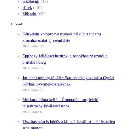
Gazdasági
(31)
Hírek
(201)
Műszaki
(66)
Híreink
Kényelem kompromisszumok nélkül: a tudatos
klímahasználat új szemlélete
2026. július 31.
Épphogy fellélegezhettünk, a napokban visszatér a
brutális hőség
2026. július 27.
Jót tenni mindig jó: klímákat adományoztunk a Gyulai
Kórház Gyermekosztályának
2026. július 23.
Mekkora klíma kell? – Útmutató a megfelelő
teljesítmény kiválasztásához
2026. július 6.
Tisztítás után is büdös a klíma? Ez állhat a kellemetlen
szag mögött