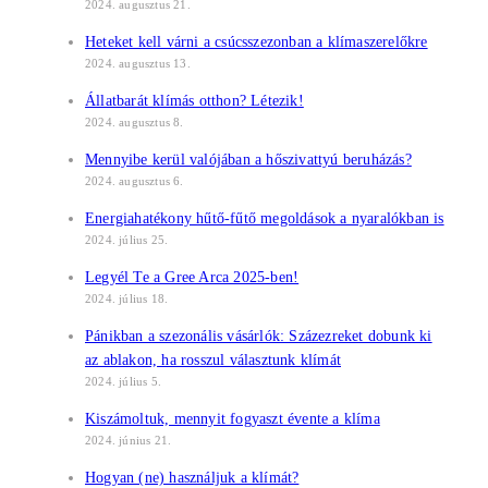
2024. augusztus 21.
Heteket kell várni a csúcsszezonban a klímaszerelőkre
2024. augusztus 13.
Állatbarát klímás otthon? Létezik!
2024. augusztus 8.
Mennyibe kerül valójában a hőszivattyú beruházás?
2024. augusztus 6.
Energiahatékony hűtő-fűtő megoldások a nyaralókban is
2024. július 25.
Legyél Te a Gree Arca 2025-ben!
2024. július 18.
Pánikban a szezonális vásárlók: Százezreket dobunk ki
az ablakon, ha rosszul választunk klímát
2024. július 5.
Kiszámoltuk, mennyit fogyaszt évente a klíma
2024. június 21.
Hogyan (ne) használjuk a klímát?