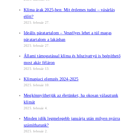
Klíma árak 2025-ben: Mit érdemes tudni – vásárlás
előtt?
2025. február 27.
Ideális páratartalom – Veszélyes lehet a túl magas
páratartalom a lakásban
2025. február 27.
Állami támogatással klíma és hőszivattyú is beépíthető
most akár féláron
2025. február 13.
Klímapiaci elemzés 2024-2025
2025. február 10.
Megkönnyíthetjük az életünket, ha okosan választunk
klímát
2025. február 4.
Minden idők legmelegebb januárja után milyen nyárra
számíthatunk?
2025. február 2.