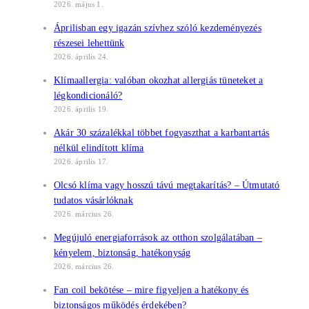
2026. május 1.
Áprilisban egy igazán szívhez szóló kezdeményezés
részesei lehettünk
2026. április 24.
Klímaallergia: valóban okozhat allergiás tüneteket a
légkondicionáló?
2026. április 19.
Akár 30 százalékkal többet fogyaszthat a karbantartás
nélkül elindított klíma
2026. április 17.
Olcsó klíma vagy hosszú távú megtakarítás? – Útmutató
tudatos vásárlóknak
2026. március 26.
Megújuló energiaforrások az otthon szolgálatában –
kényelem, biztonság, hatékonyság
2026. március 26.
Fan coil bekötése – mire figyeljen a hatékony és
biztonságos működés érdekében?