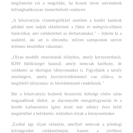
megfontolni ezt a megoldást, ha hosszú távon szeretnének
költséghatékonyan üzemeltethető rendszert.
„A hőszivattyús vízmelegítőkkel szemben a kombi kazánok
például nem tudják elkülöníteni a fűtési és melegvíz-ellátási
funkciókat, ami csökkentheti az élettartamukat.” – fejtette ki a
szakértő, aki azt is elmondta, milyen szempontok szerint
érdemes készüléket választani.
„Olyan modellt részesítsünk előnyben, amely környezetbarát,
R290 hűtőközeget használ, amely nemcsak hatékony, de
csökkenti az ökológiai lábnyomunkat is. Figyeljünk a tartály
minőségére, amely korrózióvédelemmel van ellátva, és
megfelelő túlnyomás- és hővédelemmel rendelkezik.”
Bár a hőszivattyús bojlerek beszerzési költsége elsőre talán
magasabbnak tűnhet, az alacsonyabb energiafogyasztás és a
kisebb karbantartási igény miatt már néhány éven belül
megtérülhet a befektetés, miközben óvjuk a környezetünket.
„Ezáltal egy olyan választás, amellyel nemcsak a jelenlegi
költségeinket csökkenthetjük, hanem a jövőbeni