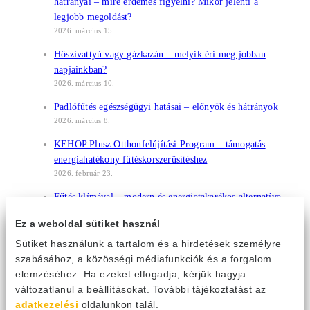
hátrányai – mire érdemes figyelni? Mikor jelenti a
legjobb megoldást?
2026. március 15.
Hőszivattyú vagy gázkazán – melyik éri meg jobban
napjainkban?
2026. március 10.
Padlófűtés egészségügyi hatásai – előnyök és hátrányok
2026. március 8.
KEHOP Plusz Otthonfelújítási Program – támogatás
energiahatékony fűtéskorszerűsítéshez
2026. február 23.
Fűtés klímával – modern és energiatakarékos alternatíva
2026. február 17.
Ez a weboldal sütiket használ
SEER és SCOP jelentése – amit tudni érdemes a
Sütiket használunk a tartalom és a hirdetések személyre
klímaberendezések hatékonysági mutatóiról
szabásához, a közösségi médiafunkciók és a forgalom
2026. január 26.
elemzéséhez. Ha ezeket elfogadja, kérjük hagyja
Hőszivattyús bojler működése – energiatakarékos
változatlanul a beállításokat. További tájékoztatást az
megoldás melegvíz előállításra
adatkezelési
oldalunkon talál.