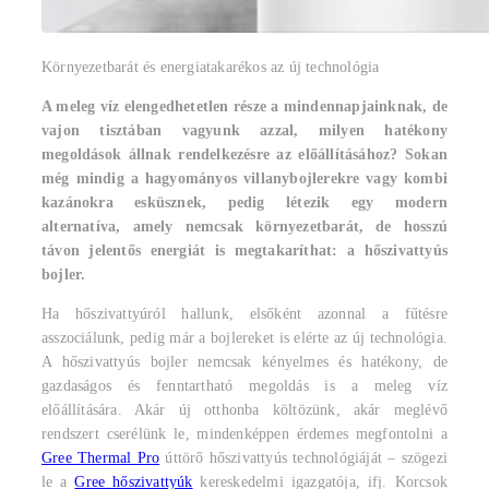
Környezetbarát és energiatakarékos az új technológia
A meleg víz elengedhetetlen része a mindennapjainknak, de
vajon tisztában vagyunk azzal, milyen hatékony
megoldások állnak rendelkezésre az előállításához? Sokan
még mindig a hagyományos villanybojlerekre vagy kombi
kazánokra esküsznek, pedig létezik egy modern
alternatíva, amely nemcsak környezetbarát, de hosszú
távon jelentős energiát is megtakaríthat: a hőszivattyús
bojler.
Ha hőszivattyúról hallunk, elsőként azonnal a fűtésre
asszociálunk, pedig már a bojlereket is elérte az új technológia.
A hőszivattyús bojler nemcsak kényelmes és hatékony, de
gazdaságos és fenntartható megoldás is a meleg víz
előállítására. Akár új otthonba költözünk, akár meglévő
rendszert cserélünk le, mindenképpen érdemes megfontolni a
Gree Thermal Pro
úttörő hőszivattyús technológiáját – szögezi
le a
Gree hőszivattyúk
kereskedelmi igazgatója, ifj. Korcsok