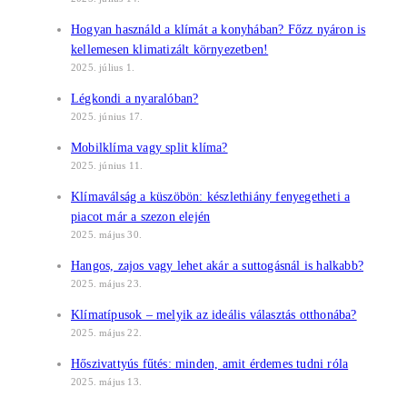
Hogyan használd a klímát a konyhában? Főzz nyáron is
kellemesen klimatizált környezetben!
2025. július 1.
Légkondi a nyaralóban?
2025. június 17.
Mobilklíma vagy split klíma?
2025. június 11.
Klímaválság a küszöbön: készlethiány fenyegetheti a
piacot már a szezon elején
2025. május 30.
Hangos, zajos vagy lehet akár a suttogásnál is halkabb?
2025. május 23.
Klímatípusok – melyik az ideális választás otthonába?
2025. május 22.
Hőszivattyús fűtés: minden, amit érdemes tudni róla
2025. május 13.