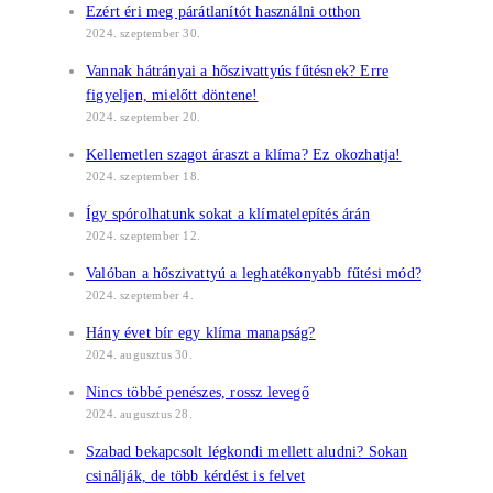
Ezért éri meg párátlanítót használni otthon
2024. szeptember 30.
Vannak hátrányai a hőszivattyús fűtésnek? Erre
figyeljen, mielőtt döntene!
2024. szeptember 20.
Kellemetlen szagot áraszt a klíma? Ez okozhatja!
2024. szeptember 18.
Így spórolhatunk sokat a klímatelepítés árán
2024. szeptember 12.
Valóban a hőszivattyú a leghatékonyabb fűtési mód?
2024. szeptember 4.
Hány évet bír egy klíma manapság?
2024. augusztus 30.
Nincs többé penészes, rossz levegő
2024. augusztus 28.
Szabad bekapcsolt légkondi mellett aludni? Sokan
csinálják, de több kérdést is felvet