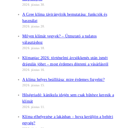
2026. június 30.
A Gree klíma távirányítók bemutatása: funkciók és
használat
2026. június 20.
Milyen klímát vegyek? – Útmutató a tudatos
választáshoz
2026. június 18.
Klímapiac 2026: történelmi árcsökkenés után ismét
drágulás jöhet – most érdemes dönteni a vásárlásról
2026. június 16.
A klíma helyes beállítása: mire érdemes figyelni?
2026. június 15.
Hőségriadó: kánikula idején sem csak hűtésre keresik a
klímát
2026. június 11.
Klíma elhelyezése a lakásban – hova kerüljön a beltéri
egység?