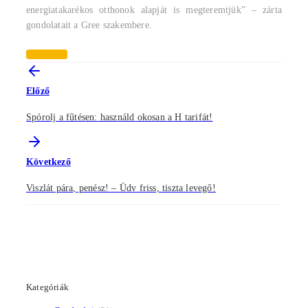
energiatakarékos otthonok alapját is megteremtjük” – zárta
gondolatait a Gree szakembere.
Termékoldal
Előző
Spórolj a fűtésen: használd okosan a H tarifát!
Következő
Viszlát pára, penész! – Üdv friss, tiszta levegő!
Kategóriák