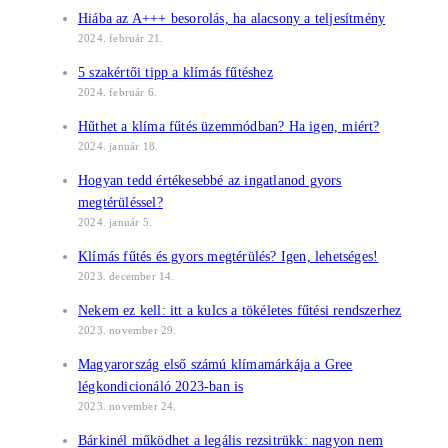
Hiába az A+++ besorolás, ha alacsony a teljesítmény
2024. február 21.
5 szakértői tipp a klímás fűtéshez
2024. február 6.
Hűthet a klíma fűtés üzemmódban? Ha igen, miért?
2024. január 18.
Hogyan tedd értékesebbé az ingatlanod gyors
megtérüléssel?
2024. január 5.
Klímás fűtés és gyors megtérülés? Igen, lehetséges!
2023. december 14.
Nekem ez kell: itt a kulcs a tökéletes fűtési rendszerhez
2023. november 29.
Magyarország első számú klímamárkája a Gree
légkondicionáló 2023-ban is
2023. november 24.
Bárkinél működhet a legális rezsitrükk: nagyon nem