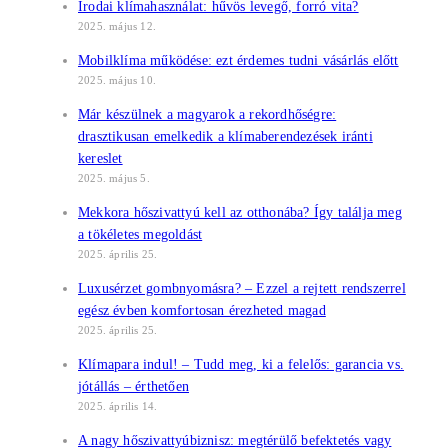
Irodai klímahasználat: hűvös levegő, forró vita?
2025. május 12.
Mobilklíma működése: ezt érdemes tudni vásárlás előtt
2025. május 10.
Már készülnek a magyarok a rekordhőségre:
drasztikusan emelkedik a klímaberendezések iránti
kereslet
2025. május 5.
Mekkora hőszivattyú kell az otthonába? Így találja meg
a tökéletes megoldást
2025. április 25.
Luxusérzet gombnyomásra? – Ezzel a rejtett rendszerrel
egész évben komfortosan érezheted magad
2025. április 25.
Klímapara indul! – Tudd meg, ki a felelős: garancia vs.
jótállás – érthetően
2025. április 14.
A nagy hőszivattyúbiznisz: megtérülő befektetés vagy