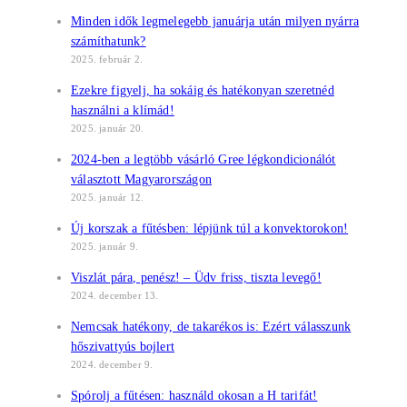
Minden idők legmelegebb januárja után milyen nyárra
számíthatunk?
2025. február 2.
Ezekre figyelj, ha sokáig és hatékonyan szeretnéd
használni a klímád!
2025. január 20.
2024-ben a legtöbb vásárló Gree légkondicionálót
választott Magyarországon
2025. január 12.
Új korszak a fűtésben: lépjünk túl a konvektorokon!
2025. január 9.
Viszlát pára, penész! – Üdv friss, tiszta levegő!
2024. december 13.
Nemcsak hatékony, de takarékos is: Ezért válasszunk
hőszivattyús bojlert
2024. december 9.
Spórolj a fűtésen: használd okosan a H tarifát!