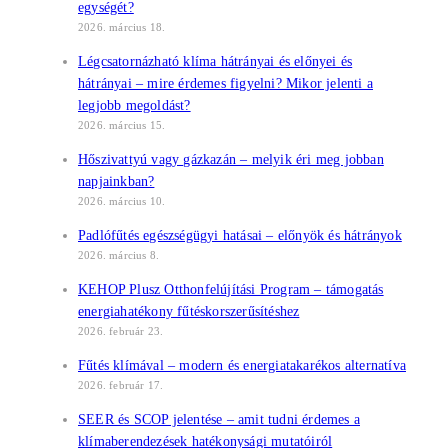
egységét?
2026. március 18.
Légcsatornázható klíma hátrányai és előnyei és
hátrányai – mire érdemes figyelni? Mikor jelenti a
legjobb megoldást?
2026. március 15.
Hőszivattyú vagy gázkazán – melyik éri meg jobban
napjainkban?
2026. március 10.
Padlófűtés egészségügyi hatásai – előnyök és hátrányok
2026. március 8.
KEHOP Plusz Otthonfelújítási Program – támogatás
energiahatékony fűtéskorszerűsítéshez
2026. február 23.
Fűtés klímával – modern és energiatakarékos alternatíva
2026. február 17.
SEER és SCOP jelentése – amit tudni érdemes a
klímaberendezések hatékonysági mutatóiról