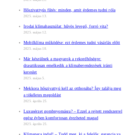
Hőszivattyús fűtés: minden, amit érdemes tudni róla
2025. május 13.
Irodai klímahasználat: hűvös levegő, forró vita?
2025. május 12.
Mobilklíma működése: ezt érdemes tudni vásárlás előtt
2025. május 10.
Már készülnek a magyarok a rekordhőségre:
drasztikusan emelkedik a klímaberendezések iránti
kereslet
2025. május 5.
Mekkora hőszivattyú kell az otthonába? Így találja meg
a tökéletes megoldást
2025. április 25.
Luxusérzet gombnyomásra? – Ezzel a rejtett rendszerrel
egész évben komfortosan érezheted magad
2025. április 25.
Klímapara indul! – Tudd meg, ki a felelős: garancia vs.