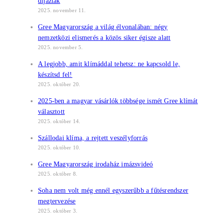
díjazták
2025. november 11.
Gree Magyarország a világ élvonalában: négy
nemzetközi elismerés a közös siker égisze alatt
2025. november 5.
A legjobb, amit klímáddal tehetsz: ne kapcsold le,
készítsd fel!
2025. október 20.
2025-ben a magyar vásárlók többsége ismét Gree klímát
választott
2025. október 14.
Szállodai klíma, a rejtett veszélyforrás
2025. október 10.
Gree Magyarország irodaház imázsvideó
2025. október 8.
Soha nem volt még ennél egyszerűbb a fűtésrendszer
megtervezése
2025. október 3.