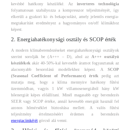
kevésbé hatékony készüléké. Az
inverteres technológia
folyamatosan szabályozza a kompresszor teljesítményét, így
elkerüli a gyakori ki- és bekapcsolást, amely jelentős energia-
megtakarítást eredményez a hagyományos on/off klímákhoz
képest.
2. Energiahatékonysági osztály és SCOP érték
A modern klímaberendezéseket energiahatékonysági osztályok
szerint sorolják be (A+++ – D), ahol az
A+++ osztályú
készülékek
akár 40-50%-kal kevesebb áramot fogyasztanak az
alacsonyabb besorolású modellekhez képest. A
SCOP
(Seasonal Coefficient of Performance) érték
pedig azt
mutatja meg, hogy a klíma mennyire hatékony fűtési
üzemmódban, vagyis 1 kW villamosenergiából hány kW
hőenergiát képes előállítani. Minél magasabb egy berendezés
SEER vagy SCOP értéke, annál kevesebb energiát használ fel
azonos hőmérséklet biztosítása mellett. A valós fűtési
teljesítmény értelmezéséért érdemes a berendezés
energiacímkéjét
górcső alá venni.