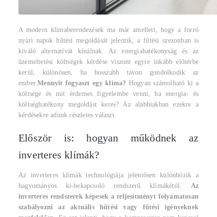
A modern klímaberendezések ma már amellett, hogy a forró
nyári napok hűtési megoldását jelentik, a fűtési szezonban is
kiváló alternatívát kínálnak. Az energiahatékonyság és az
üzemeltetési költségek kérdése viszont egyre inkább előtérbe
kerül, különösen, ha hosszabb távon gondolkodik az
ember.
Mennyit fogyaszt egy klíma?
Hogyan számolható ki a
költsége és mit érdemes figyelembe venni, ha energia- és
költséghatékony megoldást keres? Az alábbiakban ezekre a
kérdésekre adunk részletes választ.
Először is: hogyan működnek az
inverteres klímák?
Az inverteres klímák technológiája jelentősen különbözik a
hagyományos ki-bekapcsoló rendszerű klímákétól.
Az
inverteres rendszerek képesek a teljesítményt folyamatosan
szabályozni az aktuális hűtési vagy fűtési igényeknek