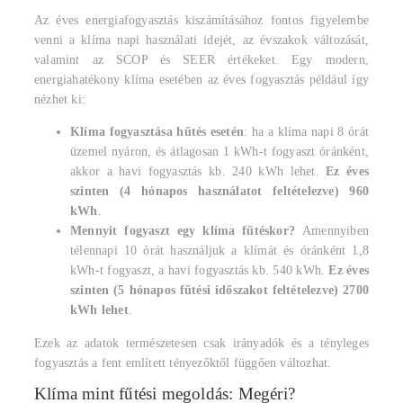
Az éves energiafogyasztás kiszámításához fontos figyelembe
venni a klíma napi használati idejét, az évszakok változását,
valamint az SCOP és SEER értékeket. Egy modern,
energiahatékony klíma esetében az éves fogyasztás például így
nézhet ki:
Klíma fogyasztása hűtés esetén
: ha a klíma napi 8 órát
üzemel nyáron, és átlagosan 1 kWh-t fogyaszt óránként,
akkor a havi fogyasztás kb. 240 kWh lehet.
Ez éves
szinten (4 hónapos használatot feltételezve) 960
kWh
.
Mennyit fogyaszt egy klíma fűtéskor?
Amennyiben
télennapi 10 órát használjuk a klímát és óránként 1,8
kWh-t fogyaszt, a havi fogyasztás kb. 540 kWh.
Ez éves
szinten (5 hónapos fűtési időszakot feltételezve) 2700
kWh lehet
.
Ezek az adatok természetesen csak irányadók és a tényleges
fogyasztás a fent említett tényezőktől függően változhat.
Klíma mint fűtési megoldás: Megéri?