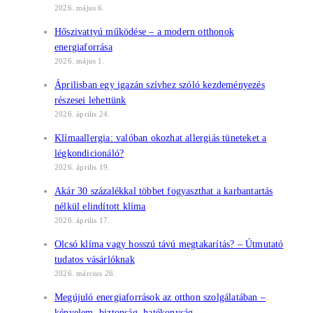
2026. május 6.
Hőszivattyú működése – a modern otthonok
energiaforrása
2026. május 1.
Áprilisban egy igazán szívhez szóló kezdeményezés
részesei lehettünk
2026. április 24.
Klímaallergia: valóban okozhat allergiás tüneteket a
légkondicionáló?
2026. április 19.
Akár 30 százalékkal többet fogyaszthat a karbantartás
nélkül elindított klíma
2026. április 17.
Olcsó klíma vagy hosszú távú megtakarítás? – Útmutató
tudatos vásárlóknak
2026. március 26.
Megújuló energiaforrások az otthon szolgálatában –
kényelem, biztonság, hatékonyság