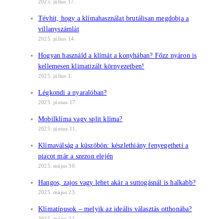
2025. július 17.
Tévhit, hogy a klímahasználat brutálisan megdobja a
villanyszámlát
2025. július 14.
Hogyan használd a klímát a konyhában? Főzz nyáron is
kellemesen klimatizált környezetben!
2025. július 1.
Légkondi a nyaralóban?
2025. június 17.
Mobilklíma vagy split klíma?
2025. június 11.
Klímaválság a küszöbön: készlethiány fenyegetheti a
piacot már a szezon elején
2025. május 30.
Hangos, zajos vagy lehet akár a suttogásnál is halkabb?
2025. május 23.
Klímatípusok – melyik az ideális választás otthonába?
2025. május 22.