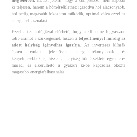
megfelelően.
Ez azt jelenti, hogy a kompresszor nem kapcsol
ki teljesen, hanem a hőmérséklethez igazodva hol alacsonyabb,
hol pedig magasabb fokozaton működik, optimalizálva ezzel az
energiafelhasználást.
Ezzel a technológiával elérhető, hogy a klíma ne fogyasszon
több áramot a szükségesnél, hiszen
a teljesítményét mindig az
adott helyiség igényeihez igazítja
. Az inverteres klímák
éppen emiatt jelentősen energiahatékonyabbak és
kényelmesebbek is, hiszen a helyiség hőmérséklete egyenletes
marad, és elkerülhető a gyakori ki-be kapcsolás okozta
magasabb energiafelhasználás.