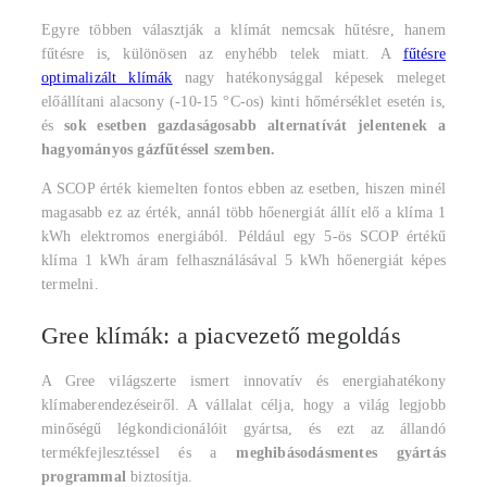
Egyre többen választják a klímát nemcsak hűtésre, hanem
fűtésre is, különösen az enyhébb telek miatt. A
fűtésre
optimalizált klímák
nagy hatékonysággal képesek meleget
előállítani alacsony (-10-15 °C-os) kinti hőmérséklet esetén is,
és
sok esetben gazdaságosabb alternatívát jelentenek a
hagyományos gázfűtéssel szemben.
A SCOP érték kiemelten fontos ebben az esetben, hiszen minél
magasabb ez az érték, annál több hőenergiát állít elő a klíma 1
kWh elektromos energiából. Például egy 5-ös SCOP értékű
klíma 1 kWh áram felhasználásával 5 kWh hőenergiát képes
termelni.
Gree klímák: a piacvezető megoldás
A Gree világszerte ismert innovatív és energiahatékony
klímaberendezéseiről. A vállalat célja, hogy a világ legjobb
minőségű légkondicionálóit gyártsa, és ezt az állandó
termékfejlesztéssel és a
meghibásodásmentes gyártás
programmal
biztosítja.