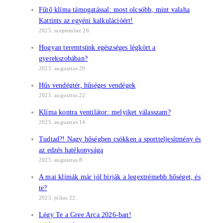
Fűtő klíma támogatással: most olcsóbb, mint valaha
Kattints az egyéni kalkulációért!
2025. szeptember 26.
Hogyan teremtsünk egészséges légkört a
gyerekszobában?
2025. augusztus 29.
Hűs vendégtér, hűséges vendégek
2025. augusztus 22.
Klíma kontra ventilátor: melyiket válasszam?
2025. augusztus 14.
Tudtad?! Nagy hőségben csökken a sportteljesítmény és
az edzés hatékonysága
2025. augusztus 8.
A mai klímák már jól bírják a legextrémebb hőséget, és
te?
2025. július 22.
Légy Te a Gree Arca 2026-ban!