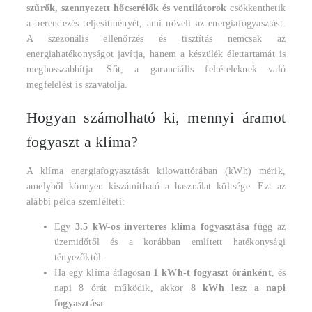
szűrők, szennyezett hőcserélők és ventilátorok
csökkenthetik
a berendezés teljesítményét, ami növeli az energiafogyasztást.
A szezonális ellenőrzés és tisztítás nemcsak az
energiahatékonyságot javítja, hanem a készülék élettartamát is
meghosszabbítja. Sőt, a garanciális feltételeknek való
megfelelést is szavatolja.
Hogyan számolható ki, mennyi áramot
fogyaszt a klíma?
A klíma energiafogyasztását kilowattórában (kWh) mérik,
amelyből könnyen kiszámítható a használat költsége. Ezt az
alábbi példa szemlélteti:
Egy
3.5 kW-os inverteres klíma fogyasztása
függ az
üzemidőtől és a korábban említett hatékonysági
tényezőktől.
Ha egy klíma átlagosan
1 kWh-t fogyaszt óránként
, és
napi 8 órát működik, akkor
8 kWh lesz a napi
fogyasztása
.