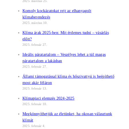
2025. március 25.
Komoly kockázatokat rejt az elhanyagolt
klímaberendezés
2025. március 10.
Klíma árak 2025-ben: Mit érdemes tudni – vásárlás
előtt?
2025. február 27.
Ideális páratartalom – Veszélyes lehet a túl magas
páratartalom a lakásban
2025. február 27.
Állami támogatással klíma és hőszivattyú is beépíthető
most akár féláron
2025. február 13.
Klímapiaci elemzés 2024-2025
2025. február 10.
Megkönnyíthetjük az életünket, ha okosan választunk
klímát
2025. február 4.