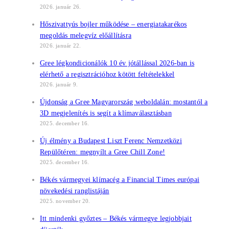
2026. január 26.
Hőszivattyús bojler működése – energiatakarékos
megoldás melegvíz előállításra
2026. január 22.
Gree légkondicionálók 10 év jótállással 2026-ban is
elérhető a regisztrációhoz kötött feltételekkel
2026. január 9.
Újdonság a Gree Magyarország weboldalán: mostantól a
3D megjelenítés is segít a klímaválasztásban
2025. december 16.
Új élmény a Budapest Liszt Ferenc Nemzetközi
Repülőtéren: megnyílt a Gree Chill Zone!
2025. december 16.
Békés vármegyei klímacég a Financial Times európai
növekedési ranglistáján
2025. november 20.
Itt mindenki győztes – Békés vármegye legjobbjait