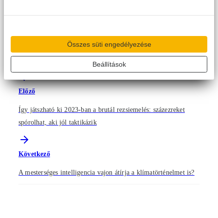
függ, de a megfelelő készülék kiválasztásával és tudatos
használattal jelentős költségmegtakarítás érhető el. Egy modern
inverteres klímaberendezés fogyasztása alacsonyabb, mint
például egy hajszárítóé, így
ideális választás azok számára,
Összes süti engedélyezése
akik energia- és költséghatékony fűtési és hűtési megoldást
keresnek.
Beállítások
Előző
Így játszható ki 2023-ban a brutál rezsiemelés: százezreket
spórolhat, aki jól taktikázik
Következő
A mesterséges intelligencia vajon átírja a klímatörténelmet is?