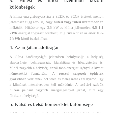
3. Hűtési és fűtési üzemmód közötti
különbségek
A klíma energiafogyasztása a SEER és SCOP értékek mellett
jelentősen függ attól is, hogy
hűtési vagy fűtési üzemmódban
működik. Hűtéskor egy 3,5 kW-os klíma jellemzően
0,5–1,1
kWh
energiát fogyaszt óránként, míg fűtéskor ez az érték
0,7–
2 kWh
körül is alakulhat.
4. Az ingatlan adottságai
A klíma hatékonyságát jelentősen befolyásolja a helyiség
alapterülete, belmagassága, kialakítása és hőszigetelése is.
Minél nagyobb a helyiség, annál több energiát igényel a kívánt
hőmérséklet fenntartása. A
rosszul szigetelt épületek
gyorsabban veszítenek hőt télen és melegszenek fel nyáron, így
a klímának intenzívebben kell működnie. A
tetőtéri szobák
hűtése
például nagyobb energiaigénnyel járhat, mint egy
földszinti helyiségé.
5. Külső és belső hőmérséklet különbsége