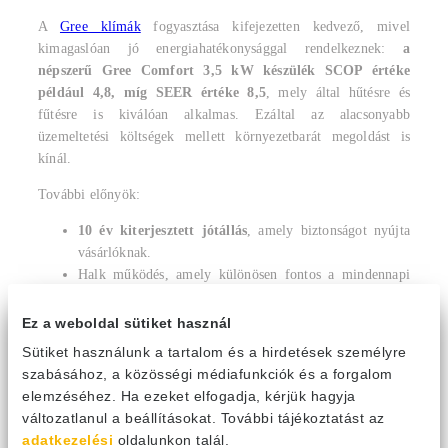
A
Gree klímák
fogyasztása kifejezetten kedvező, mivel
kimagaslóan jó energiahatékonysággal rendelkeznek:
a
népszerű Gree Comfort 3,5 kW készülék SCOP értéke
például 4,8, míg SEER értéke 8,5
, mely által hűtésre és
fűtésre is kiválóan alkalmas. Ezáltal az alacsonyabb
üzemeltetési költségek mellett környezetbarát megoldást is
kínál.
További előnyök:
10 év kiterjesztett jótállás
, amely biztonságot nyújta
vásárlóknak.
Halk működés, amely különösen fontos a mindennapi
használat során.
Modern, elegáns dizájn, amely bármilyen otthonba
Ez a weboldal sütiket használ
illeszkedik.
Sütiket használunk a tartalom és a hirdetések személyre
szabásához, a közösségi médiafunkciók és a forgalom
Összegezve
elemzéséhez. Ha ezeket elfogadja, kérjük hagyja
változatlanul a beállításokat. További tájékoztatást az
A klímaberendezések energiafogyasztása számos tényezőtől
adatkezelési
oldalunkon talál.