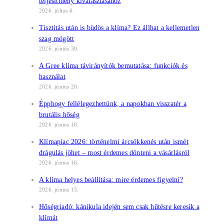
teljesítmény kiválasztásához
2026. július 6.
Tisztítás után is büdös a klíma? Ez állhat a kellemetlen
szag mögött
2026. június 30.
A Gree klíma távirányítók bemutatása: funkciók és
használat
2026. június 20.
Épphogy fellélegezhettünk, a napokban visszatér a
brutális hőség
2026. június 18.
Klímapiac 2026: történelmi árcsökkenés után ismét
drágulás jöhet – most érdemes dönteni a vásárlásról
2026. június 16.
A klíma helyes beállítása: mire érdemes figyelni?
2026. június 15.
Hőségriadó: kánikula idején sem csak hűtésre keresik a
klímát