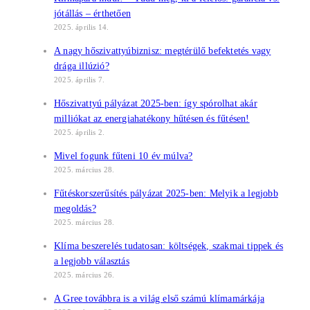
jótállás – érthetően
2025. április 14.
A nagy hőszivattyúbiznisz: megtérülő befektetés vagy
drága illúzió?
2025. április 7.
Hőszivattyú pályázat 2025-ben: így spórolhat akár
milliókat az energiahatékony hűtésen és fűtésen!
2025. április 2.
Mivel fogunk fűteni 10 év múlva?
2025. március 28.
Fűtéskorszerűsítés pályázat 2025-ben: Melyik a legjobb
megoldás?
2025. március 28.
Klíma beszerelés tudatosan: költségek, szakmai tippek és
a legjobb választás
2025. március 26.
A Gree továbbra is a világ első számú klímamárkája