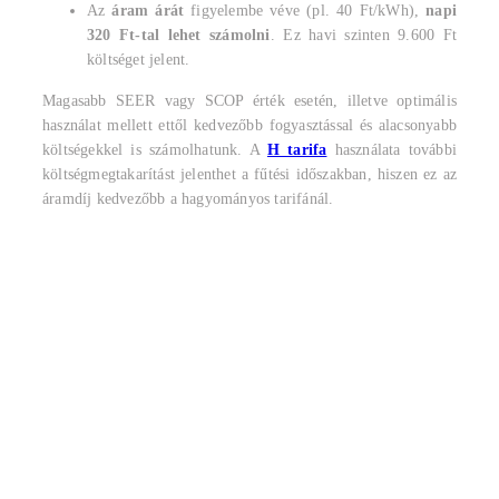
Az
áram árát
figyelembe véve (pl. 40 Ft/kWh),
napi
320 Ft-tal lehet számolni
. Ez havi szinten 9.600 Ft
költséget jelent.
Magasabb SEER vagy SCOP érték esetén, illetve optimális
használat mellett ettől kedvezőbb fogyasztással és alacsonyabb
költségekkel is számolhatunk. A
H tarifa
használata további
költségmegtakarítást jelenthet a fűtési időszakban, hiszen ez az
áramdíj kedvezőbb a hagyományos tarifánál.