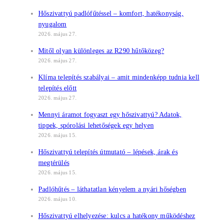
Hőszivattyú padlófűtéssel – komfort, hatékonyság,
nyugalom
2026. május 27.
Mitől olyan különleges az R290 hűtőközeg?
2026. május 27.
Klíma telepítés szabályai – amit mindenképp tudnia kell
telepítés előtt
2026. május 27.
Mennyi áramot fogyaszt egy hőszivattyú? Adatok,
tippek, spórolási lehetőségek egy helyen
2026. május 15.
Hőszivattyú telepítés útmutató – lépések, árak és
megtérülés
2026. május 15.
Padlóhűtés – láthatatlan kényelem a nyári hőségben
2026. május 10.
Hőszivattyú elhelyezése: kulcs a hatékony működéshez