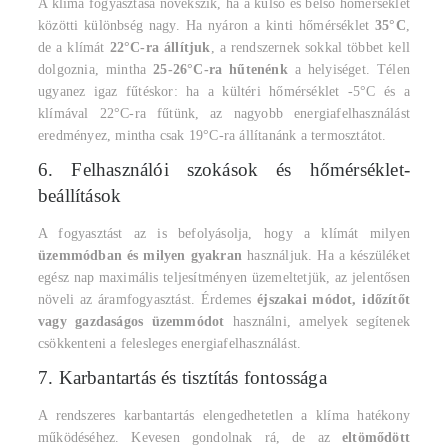
A klíma fogyasztása növekszik, ha a külső és belső hőmérséklet
közötti különbség nagy. Ha nyáron a kinti hőmérséklet
35°C
,
de a klímát
22°C-ra állítjuk
, a rendszernek sokkal többet kell
dolgoznia, mintha
25-26°C-ra hűtenénk
a helyiséget. Télen
ugyanez igaz fűtéskor: ha a kültéri hőmérséklet -5°C és a
klímával 22°C-ra fűtünk, az nagyobb energiafelhasználást
eredményez, mintha csak 19°C-ra állítanánk a termosztátot.
6. Felhasználói szokások és hőmérséklet-
beállítások
A fogyasztást az is befolyásolja, hogy a klímát milyen
üzemmódban és milyen gyakran
használjuk. Ha a készüléket
egész nap maximális teljesítményen üzemeltetjük, az jelentősen
növeli az áramfogyasztást. Érdemes
éjszakai módot, időzítőt
vagy gazdaságos üzemmódot
használni, amelyek segítenek
csökkenteni a felesleges energiafelhasználást.
7. Karbantartás és tisztítás fontossága
A rendszeres karbantartás elengedhetetlen a klíma hatékony
működéséhez. Kevesen gondolnak rá, de az
eltömődött