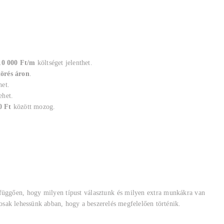
10 000 Ft/m
költséget jelenthet.
törés áron
.
het.
ehet.
0 Ft
között mozog.
függően, hogy milyen típust választunk és milyen extra munkákra van
tosak lehessünk abban, hogy a beszerelés megfelelően történik.