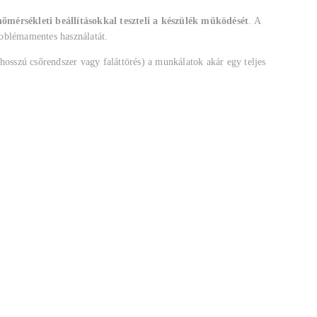
őmérsékleti beállításokkal teszteli a készülék működését
. A
roblémamentes használatát.
hosszú csőrendszer vagy faláttörés) a munkálatok akár egy teljes