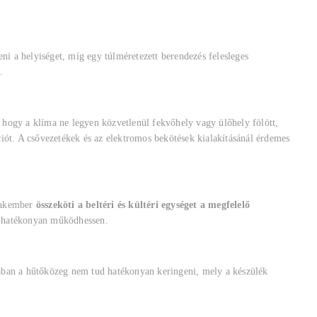
ni a helyiséget, míg egy túlméretezett berendezés felesleges
t.
i, hogy a klíma ne legyen közvetlenül fekvőhely vagy ülőhely fölött,
rációt. A csővezetékek és az elektromos bekötések kialakításánál érdemes
szakember
összeköti a beltéri és kültéri egységet a megfelelő
s hatékonyan működhessen.
ában a hűtőközeg nem tud hatékonyan keringeni, mely a készülék