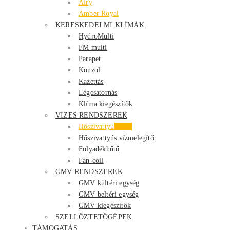
Airy
Amber Royal
KERESKEDELMI KLÍMÁK
HydroMulti
FM multi
Parapet
Konzol
Kazettás
Légcsatornás
Klíma kiegészítők
VIZES RENDSZEREK
Hőszivattyú
Akció
Hőszivattyús vízmelegítő
Folyadékhűtő
Fan-coil
GMV RENDSZEREK
GMV kültéri egység
GMV beltéri egység
GMV kiegészítők
SZELLŐZTETŐGÉPEK
TÁMOGATÁS