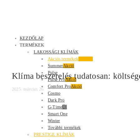
KEZDŐLAP
TERMÉKEK
LAKOSSÁGI KLÍMÁK
Akciós termékek
Kiemelt
Summer
Akció
Pulse
Klíma beszerelés tudatosan: költség
Pulse Pro
Akció
Comfort Pro
Akció
2025. március 26.
Cosmo
Dark Pro
G-Time
Új
Smart One
Winter
További termékek
PRESTIGE KLÍMÁK