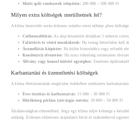
Multi split rendszerek telepítése:
200 000 – 500 000 Ft
Milyen extra költségek merülhetnek fel?
A klíma beszerelés során érdemes számba venni néhány plusz költsége
Csőhosszabbítás:
Az alap beszerelés általában 3 méteres csöve
Faláttörés és vésési munkálatok:
Ha vastag betonfalon kell átv
Áramellátás kiépítése:
Ha külön biztosítékra vagy erősebb el
Kondenzvíz elvezetése:
Ha nincs lehetőség természetes elvezet
Állvány vagy konzol kültéri egységhez:
Emeletes épületeknél 
Karbantartási és üzemeltetési költségek
A klíma élettartamának megőrzése érdekében rendszeres karbantartásra
Éves tisztítás és karbantartás:
15 000 – 30 000 Ft
Hűtőközeg pótlása (szivárgás esetén):
20 000 – 50 000 Ft
Általánosságban elmondható, hogy egy klíma teljes költsége a készülé
szükség. Érdemes előzetesen árajánlatot kérni és szakemberrel egyezte