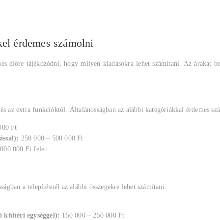
kel érdemes számolni
es előre tájékozódni, hogy milyen kiadásokra lehet számítani. Az árakat be
és az extra funkcióktól. Általánosságban az alábbi kategóriákkal érdemes sz
000 Ft
ssal):
250 000 – 500 000 Ft
000 000 Ft felett
ságban a telepítésnél az alábbi összegekre lehet számítani:
ő kültéri egységgel):
150 000 – 250 000 Ft