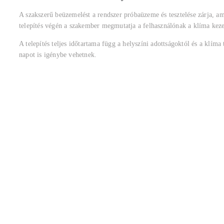
A szakszerű beüzemelést a rendszer próbaüzeme és tesztelése zárja, a
telepítés végén a szakember megmutatja a felhasználónak a klíma kezel
A telepítés teljes időtartama függ a helyszíni adottságoktól és a klíma 
napot is igénybe vehetnek.