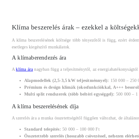
Klíma beszerelés árak – ezekkel a költségek
A klíma beszerelésének költsége több tényezőtől is függ, ezért érdem
esetleges kiegészítő munkálatok.
A klímaberendezés ára
A
klíma ára
nagyban függ a teljesítménytől, az energiahatékonyságtól 
Alapmodellek (2,5-3,5 kW teljesítménnyel):
150 000 – 250 
Prémium és design klímák (okosfunkciókkal, A+++ besorolá
Multi split rendszerek (több beltéri egységgel):
500 000 – 1 
A klíma beszerelésének díja
A szerelés ára a munka összetettségétől függően változhat, de általános
Standard telepítés:
50 000 – 100 000 Ft
Összetettebb szerelés (hosszabb csövezéssel, nehezen elérhet