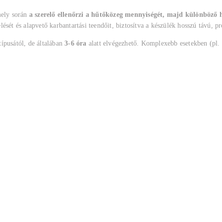
mely során
a szerelő ellenőrzi a hűtőközeg mennyiségét, majd különböző h
ését és alapvető karbantartási teendőit, biztosítva a készülék hosszú távú, p
típusától, de általában
3-6 óra
alatt elvégezhető. Komplexebb esetekben (pl. 