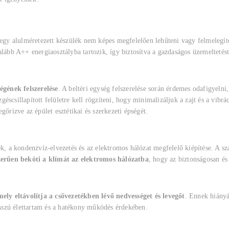
 egy alulméretezett készülék nem képes megfelelően lehűteni vagy felmelegíte
alább A++ energiaosztályba tartozik, így biztosítva a gazdaságos üzemeltetés
ségének felszerelése
. A beltéri egység felszerelése során érdemes odafigyeln
ezgéscsillapított felületre kell rögzíteni, hogy minimalizáljuk a zajt és a vib
gőrizve az épület esztétikai és szerkezeti épségét.
ek, a kondenzvíz-elvezetés és az elektromos hálózat megfelelő kiépítése. A 
kszerűen beköti a klímát az elektromos hálózatba
, hogy az biztonságosan é
ly eltávolítja a csővezetékben lévő nedvességet és levegőt
. Ennek hiány
sszú élettartam és a hatékony működés érdekében.