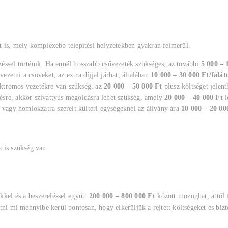
t is, mely komplexebb telepítési helyzetekben gyakran felmerül.
zéssel történik. Ha ennél hosszabb csővezeték szükséges, az további
5 000 – 
ezetni a csöveket, az extra díjjal járhat, általában
10 000 – 30 000 Ft/falát
ektromos vezetékre van szükség, az
20 000 – 50 000 Ft
plusz költséget jelent
ésre, akkor szivattyús megoldásra lehet szükség, amely
20 000 – 40 000 Ft
l
vagy homlokzatra szerelt kültéri egységeknél az állvány ára
10 000 – 20 00
 is szükség van:
kkel és a beszereléssel együtt
200 000 – 800 000 Ft
között mozoghat, attól 
tni mi mennyibe kerül pontosan, hogy elkerüljük a rejtett költségeket és biz