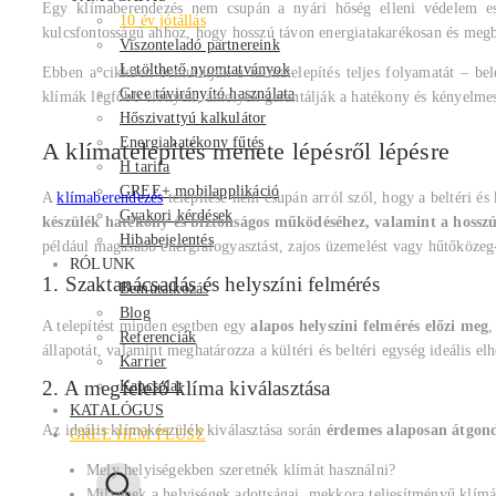
Egy klímaberendezés nem csupán a nyári hőség elleni védelem esz
10 év jótállás
kulcsfontosságú ahhoz, hogy hosszú távon energiatakarékosan és meg
Viszonteladó partnereink
Letölthető nyomtatványok
Ebben a cikkben bemutatjuk a klímatelepítés teljes folyamatát – bel
Gree távirányító használata
klímák legfőbb előnyeit, amelyek garantálják a hatékony és kényelmes 
Hőszivattyú kalkulátor
Energiahatékony fűtés
A klímatelepítés menete lépésről lépésre
H tarifa
GREE+ mobilapplikáció
A
klímaberendezés
telepítése nem csupán arról szól, hogy a beltéri és
Gyakori kérdések
készülék hatékony és biztonságos működéséhez, valamint a hossz
Hibabejelentés
például magasabb energiafogyasztást, zajos üzemelést vagy hűtőközeg-
RÓLUNK
1. Szaktanácsadás és helyszíni felmérés
Bemutatkozás
Blog
A telepítést minden esetben egy
alapos helyszíni felmérés előzi meg
,
Referenciák
állapotát, valamint meghatározza a kültéri és beltéri egység ideális 
Karrier
2. A megfelelő klíma kiválasztása
Kapcsolat
KATALÓGUS
Az ideális klímakészülék kiválasztása során
érdemes alaposan átgondo
GREE HEM PLUSZ
Mely helyiségekben szeretnék klímát használni?
Milyenek a helyiségek adottságai, mekkora teljesítményű klímá