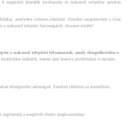
 megfelelő készülék kiválasztása és szakszerű telepítése azonban
i hibákat, amelyeket érdemes elkerülni. Emellett megismerheti a Gree
i a szakszerű telepítés fontosságáról, olvasson tovább!
épése a szakszerű telepítési folyamatnak, amely elengedhetetlen a
bb hatásfokkal működik, hanem akár komoly problémákat is okozhat,
tlan hőszigetelési adottságait. Emellett ellenőrzi az áramellátás
ek segíthetnek a megfelelő döntés meghozatalában: