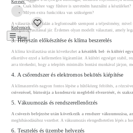
Keresés
Csak hűtésre vagy fűtésre is szeretném használni a készüléket?
Milyen extra funkciókra van szükségem?
A választás során talán a legfontosabb szempont a teljesítmény, mivel
Kedvencek
energiafogyasztással jár. Érdemes olyan modellt választani, amely leg
Menu
3. Helyszín előkészítése és klíma beszerelés
A klíma kiválasztása után következhet
a készülék bel- és kültéri egy
elkerülve ezzel a kellemetlen légáramlást. A kültéri egységet stabil, r
arra törekedni, hogy a telepítés minimális bontási munkával járjon, me
4. A csőrendszer és elektromos bekötés kiépítése
A klímaszerelés nagyon fontos lépése a hűtőközeg feltöltés, a rézcsöv
csövezéssel, biztosítja a kondenzvíz megfelelő elvezetését, és sza
5. Vákuumozás és rendszerellenőrzés
A csövezés befejezése után következik a rendszer vákuumozása, ame
meghibásodásához vezethet. A vákuumozás elengedhetetlen lépés a ho
6. Tesztelés és üzembe helyezés