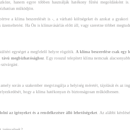
köze, hanem egyre többen használják hatékony fűtési megoldásként is. A
bízhatóan működjön.
eértve a klíma beszerelését is -, a várható költségeket és azokat a gyakor
üzemeltetést. Ha Ön is klímavásárlás előtt áll, vagy szeretne többet megtudn
 kültéri egységet a megfelelő helyre rögzítik.
A klíma beszerelése csak egy l
ú távú megbízhatósághoz
. Egy rosszul telepített klíma nemcsak alacsonya
szivárgást.
 amely során a szakember megvizsgálja a helyiség méretét, tájolását és az inga
elhelyezkedését, hogy a klíma hatékonyan és biztonságosan működhessen.
lni az igényeket és a rendelkezésre álló lehetőségeket
. Az alábbi kérdés
t igényelnek?