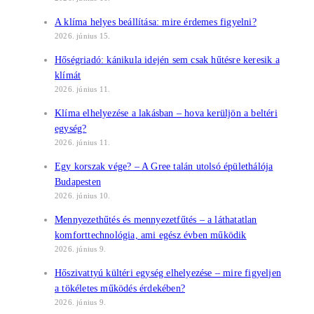
A klíma helyes beállítása: mire érdemes figyelni?
2026. június 15.
Hőségriadó: kánikula idején sem csak hűtésre keresik a
klímát
2026. június 11.
Klíma elhelyezése a lakásban – hova kerüljön a beltéri
egység?
2026. június 11.
Egy korszak vége? – A Gree talán utolsó épülethálója
Budapesten
2026. június 10.
Mennyezethűtés és mennyezetfűtés – a láthatatlan
komforttechnológia, ami egész évben működik
2026. június 9.
Hőszivattyú kültéri egység elhelyezése – mire figyeljen
a tökéletes működés érdekében?
2026. június 9.