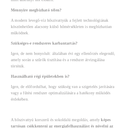
Mennyire megbízható télen?
A modern levegő-víz hőszivattyúk a fejlett technológiának
köszönhetően alacsony külső hőmérsékleten is megbízhatóan
működnek.
Szükséges-e rendszeres karbantartás?
Igen, de nem bonyolult: általában évi egy ellenőrzés elegendő,
amely során a szűrők tisztítása és a rendszer átvizsgálása
történik.
Használható régi épületekben is?
Igen, de előfordulhat, hogy szükség van a szigetelés javítására
vagy a fűtési rendszer optimalizálására a hatékony működés
érdekében.
A hőszivattyú korszerű és sokoldalú megoldás, amely
képes
tartósan csökkenteni az energiafelhasználást és növelni az