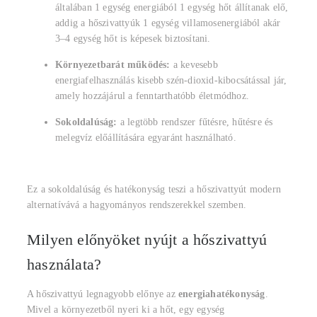
általában 1 egység energiából 1 egység hőt állítanak elő,
addig a hőszivattyúk 1 egység villamosenergiából akár
3–4 egység hőt is képesek biztosítani.
Környezetbarát működés:
a kevesebb
energiafelhasználás kisebb szén-dioxid-kibocsátással jár,
amely hozzájárul a fenntarthatóbb életmódhoz.
Sokoldalúság:
a legtöbb rendszer fűtésre, hűtésre és
melegvíz előállítására egyaránt használható.
Ez a sokoldalúság és hatékonyság teszi a hőszivattyút modern
alternatívává a hagyományos rendszerekkel szemben.
Milyen előnyöket nyújt a hőszivattyú
használata?
A hőszivattyú legnagyobb előnye az
energiahatékonyság
.
Mivel a környezetből nyeri ki a hőt, egy egység