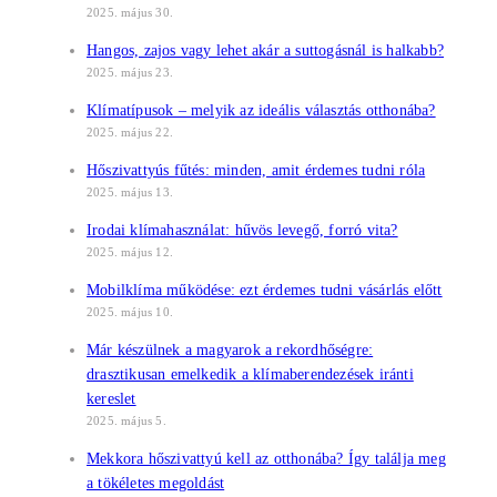
2025. május 30.
Hangos, zajos vagy lehet akár a suttogásnál is halkabb?
2025. május 23.
Klímatípusok – melyik az ideális választás otthonába?
2025. május 22.
Hőszivattyús fűtés: minden, amit érdemes tudni róla
2025. május 13.
Irodai klímahasználat: hűvös levegő, forró vita?
2025. május 12.
Mobilklíma működése: ezt érdemes tudni vásárlás előtt
2025. május 10.
Már készülnek a magyarok a rekordhőségre:
drasztikusan emelkedik a klímaberendezések iránti
kereslet
2025. május 5.
Mekkora hőszivattyú kell az otthonába? Így találja meg
a tökéletes megoldást