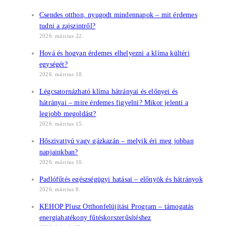
Csendes otthon, nyugodt mindennapok – mit érdemes
tudni a zajszintről?
2026. március 22.
Hová és hogyan érdemes elhelyezni a klíma kültéri
egységét?
2026. március 18.
Légcsatornázható klíma hátrányai és előnyei és
hátrányai – mire érdemes figyelni? Mikor jelenti a
legjobb megoldást?
2026. március 15.
Hőszivattyú vagy gázkazán – melyik éri meg jobban
napjainkban?
2026. március 10.
Padlófűtés egészségügyi hatásai – előnyök és hátrányok
2026. március 8.
KEHOP Plusz Otthonfelújítási Program – támogatás
energiahatékony fűtéskorszerűsítéshez