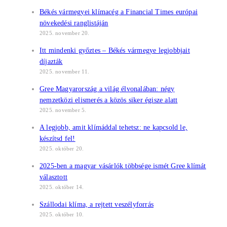
Békés vármegyei klímacég a Financial Times európai
növekedési ranglistáján
2025. november 20.
Itt mindenki győztes – Békés vármegye legjobbjait
díjazták
2025. november 11.
Gree Magyarország a világ élvonalában: négy
nemzetközi elismerés a közös siker égisze alatt
2025. november 5.
A legjobb, amit klímáddal tehetsz: ne kapcsold le,
készítsd fel!
2025. október 20.
2025-ben a magyar vásárlók többsége ismét Gree klímát
választott
2025. október 14.
Szállodai klíma, a rejtett veszélyforrás
2025. október 10.