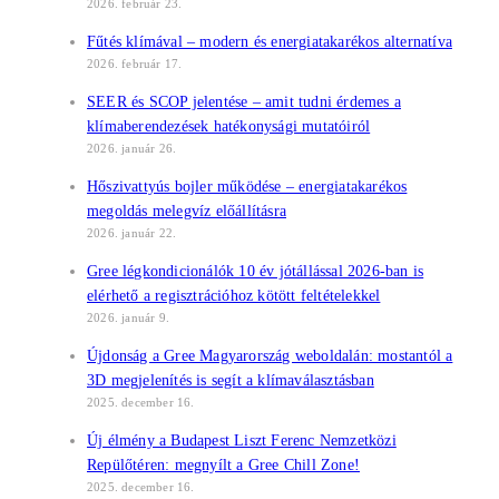
2026. február 23.
Fűtés klímával – modern és energiatakarékos alternatíva
2026. február 17.
SEER és SCOP jelentése – amit tudni érdemes a
klímaberendezések hatékonysági mutatóiról
2026. január 26.
Hőszivattyús bojler működése – energiatakarékos
megoldás melegvíz előállításra
2026. január 22.
Gree légkondicionálók 10 év jótállással 2026-ban is
elérhető a regisztrációhoz kötött feltételekkel
2026. január 9.
Újdonság a Gree Magyarország weboldalán: mostantól a
3D megjelenítés is segít a klímaválasztásban
2025. december 16.
Új élmény a Budapest Liszt Ferenc Nemzetközi
Repülőtéren: megnyílt a Gree Chill Zone!
2025. december 16.