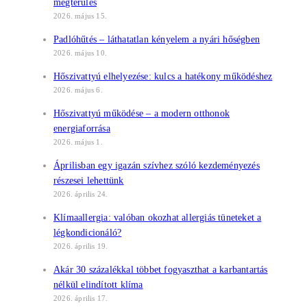
megtérülés
2026. május 15.
Padlóhűtés – láthatatlan kényelem a nyári hőségben
2026. május 10.
Hőszivattyú elhelyezése: kulcs a hatékony működéshez
2026. május 6.
Hőszivattyú működése – a modern otthonok
energiaforrása
2026. május 1.
Áprilisban egy igazán szívhez szóló kezdeményezés
részesei lehettünk
2026. április 24.
Klímaallergia: valóban okozhat allergiás tüneteket a
légkondicionáló?
2026. április 19.
Akár 30 százalékkal többet fogyaszthat a karbantartás
nélkül elindított klíma
2026. április 17.