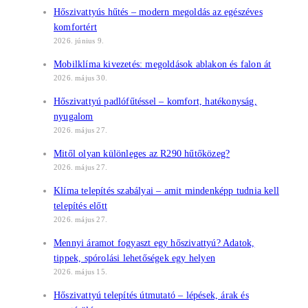
Hőszivattyús hűtés – modern megoldás az egészéves
komfortért
2026. június 9.
Mobilklíma kivezetés: megoldások ablakon és falon át
2026. május 30.
Hőszivattyú padlófűtéssel – komfort, hatékonyság,
nyugalom
2026. május 27.
Mitől olyan különleges az R290 hűtőközeg?
2026. május 27.
Klíma telepítés szabályai – amit mindenképp tudnia kell
telepítés előtt
2026. május 27.
Mennyi áramot fogyaszt egy hőszivattyú? Adatok,
tippek, spórolási lehetőségek egy helyen
2026. május 15.
Hőszivattyú telepítés útmutató – lépések, árak és