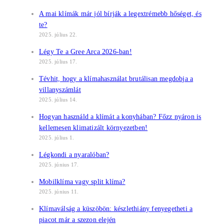
A mai klímák már jól bírják a legextrémebb hőséget, és
te?
2025. július 22.
Légy Te a Gree Arca 2026-ban!
2025. július 17.
Tévhit, hogy a klímahasználat brutálisan megdobja a
villanyszámlát
2025. július 14.
Hogyan használd a klímát a konyhában? Főzz nyáron is
kellemesen klimatizált környezetben!
2025. július 1.
Légkondi a nyaralóban?
2025. június 17.
Mobilklíma vagy split klíma?
2025. június 11.
Klímaválság a küszöbön: készlethiány fenyegetheti a
piacot már a szezon elején