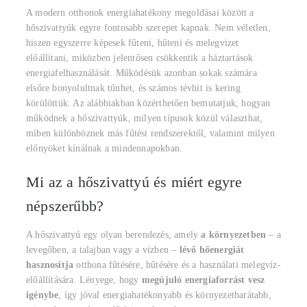
A modern otthonok energiahatékony megoldásai között a
hőszivattyúk egyre fontosabb szerepet kapnak. Nem véletlen,
hiszen egyszerre képesek fűteni, hűteni és melegvizet
előállítani, miközben jelentősen csökkentik a háztartások
energiafelhasználását. Működésük azonban sokak számára
elsőre bonyolultnak tűnhet, és számos tévhit is kering
körülöttük. Az alábbiakban közérthetően bemutatjuk, hogyan
működnek a hőszivattyúk, milyen típusok közül választhat,
miben különböznek más fűtési rendszerektől, valamint milyen
előnyöket kínálnak a mindennapokban.
Mi az a hőszivattyú és miért egyre
népszerűbb?
A hőszivattyú egy olyan berendezés, amely
a környezetben
– a
levegőben, a talajban vagy a vízben –
lévő hőenergiát
hasznosítja
otthona fűtésére, hűtésére és a használati melegvíz-
előállítására. Lényege, hogy
megújuló energiaforrást vesz
igénybe
, így jóval energiahatékonyabb és környezetbarátabb,