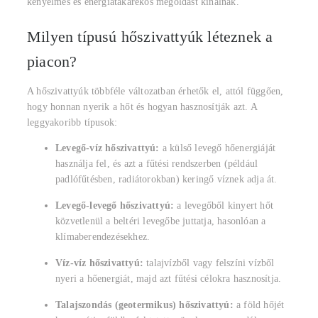
kényelmes és energiatakarékos megoldást kínálnak.
Milyen típusú hőszivattyúk léteznek a
piacon?
A hőszivattyúk többféle változatban érhetők el, attól függően,
hogy honnan nyerik a hőt és hogyan hasznosítják azt. A
leggyakoribb típusok:
Levegő-víz hőszivattyú:
a külső levegő hőenergiáját
használja fel, és azt a fűtési rendszerben (például
padlófűtésben, radiátorokban) keringő víznek adja át.
Levegő-levegő hőszivattyú:
a levegőből kinyert hőt
közvetlenül a beltéri levegőbe juttatja, hasonlóan a
klímaberendezésekhez.
Víz-víz hőszivattyú:
talajvízből vagy felszíni vízből
nyeri a hőenergiát, majd azt fűtési célokra hasznosítja.
Talajszondás (geotermikus) hőszivattyú:
a föld hőjét