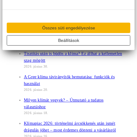
Jót tenni mindig jó: klímákat adományoztunk a Gyulai
Kórház Gyermekosztályának
2026. július 23.
Összes süti engedélyezése
Mekkora klíma kell? – Útmutató a megfelelő
teljesítmény kiválasztásához
Beállítások
2026. július 6.
Tisztítás után is büdös a klíma? Ez állhat a kellemetlen
szag mögött
2026. június 30.
A Gree klíma távirányítók bemutatása: funkciók és
használat
2026. június 20.
Milyen klímát vegyek? – Útmutató a tudatos
választáshoz
2026. június 18.
Klímapiac 2026: történelmi árcsökkenés után ismét
drágulás jöhet – most érdemes dönteni a vásárlásról
2026. június 16.