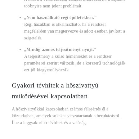
többnyire nem jelent problémát.
„Nem használható régi épületekben.”
Régi házakban is alkalmazható, ha a rendszer
megfelelően van megtervezve és adott esetben javított a
szigetelés.
„Mindig azonos teljesítményt nyújt.”
A teljesítmény a külső hőmérséklet és a rendszer
paraméterei szerint változik, de a korszerű technológiák
ezt jól kiegyensúlyozzák.
Gyakori tévhitek a hőszivattyú
működésével kapcsolatban
A hőszivattyúkkal kapcsolatban számos félreértés él a
köztudatban, amelyek sokakat visszatartanak a beruházástól.
Íme a leggyakoribb tévhitek és a valóság: