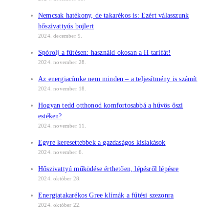
Nemcsak hatékony, de takarékos is: Ezért válasszunk
hőszivattyús bojlert
2024. december 9.
Spórolj a fűtésen: használd okosan a H tarifát!
2024. november 28.
Az energiacímke nem minden – a teljesítmény is számít
2024. november 18.
Hogyan tedd otthonod komfortosabbá a hűvös őszi
estéken?
2024. november 11.
Egyre keresettebbek a gazdaságos kislakások
2024. november 6.
Hőszivattyú működése érthetően, lépésről lépésre
2024. október 28.
Energiatakarékos Gree klímák a fűtési szezonra
2024. október 22.