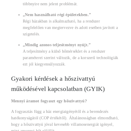
többnyire nem jelent problémát.
„Nem használható régi épületekben.”
Régi házakban is alkalmazható, ha a rendszer
megfelelően van megtervezve és adott esetben javított a
szigetelés.
„Mindig azonos teljesítményt nyújt.”
A teljesítmény a külső hőmérséklet és a rendszer
paraméterei szerint változik, de a korszerű technológiák
ezt jól kiegyensúlyozzák.
Gyakori kérdések a hőszivattyú
működésével kapcsolatban (GYIK)
Mennyi áramot fogyaszt egy hőszivattyú?
A fogyasztás függ a ház energiaigényétől és a berendezés
hatékonyságától (COP értékétől). Általánosságban elmondható,
hogy a hőszivattyú jóval kevesebb villamosenergiát igényel,
mint amennyi hőt előállít.