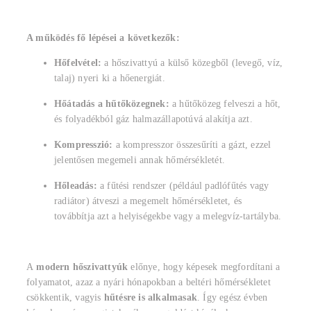
A működés fő lépései a következők:
Hőfelvétel:
a hőszivattyú a külső közegből (levegő, víz,
talaj) nyeri ki a hőenergiát.
Hőátadás a hűtőközegnek:
a hűtőközeg felveszi a hőt,
és folyadékból gáz halmazállapotúvá alakítja azt.
Kompresszió:
a kompresszor összesűríti a gázt, ezzel
jelentősen megemeli annak hőmérsékletét.
Hőleadás:
a fűtési rendszer (például padlófűtés vagy
radiátor) átveszi a megemelt hőmérsékletet, és
továbbítja azt a helyiségekbe vagy a melegvíz-tartályba.
A
modern hőszivattyúk
előnye, hogy képesek megfordítani a
folyamatot, azaz a nyári hónapokban a beltéri hőmérsékletet
csökkentik, vagyis
hűtésre is alkalmasak
. Így egész évben