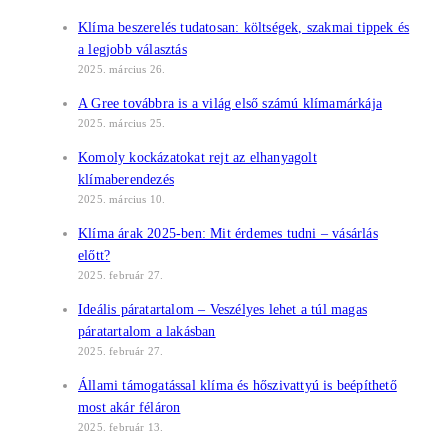
Klíma beszerelés tudatosan: költségek, szakmai tippek és
a legjobb választás
2025. március 26.
A Gree továbbra is a világ első számú klímamárkája
2025. március 25.
Komoly kockázatokat rejt az elhanyagolt
klímaberendezés
2025. március 10.
Klíma árak 2025-ben: Mit érdemes tudni – vásárlás
előtt?
2025. február 27.
Ideális páratartalom – Veszélyes lehet a túl magas
páratartalom a lakásban
2025. február 27.
Állami támogatással klíma és hőszivattyú is beépíthető
most akár féláron
2025. február 13.