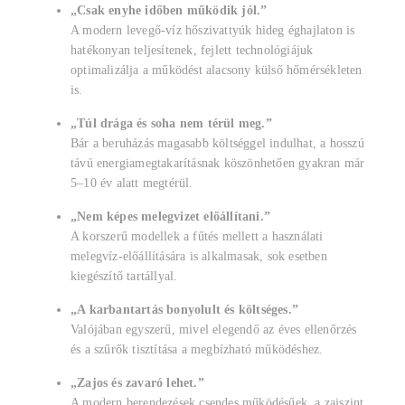
„Csak enyhe időben működik jól.”
A modern levegő-víz hőszivattyúk hideg éghajlaton is
hatékonyan teljesítenek, fejlett technológiájuk
optimalizálja a működést alacsony külső hőmérsékleten
is.
„Túl drága és soha nem térül meg.”
Bár a beruházás magasabb költséggel indulhat, a hosszú
távú energiamegtakarításnak köszönhetően gyakran már
5–10 év alatt megtérül.
„Nem képes melegvizet előállítani.”
A korszerű modellek a fűtés mellett a használati
melegvíz-előállítására is alkalmasak, sok esetben
kiegészítő tartállyal.
„A karbantartás bonyolult és költséges.”
Valójában egyszerű, mivel elegendő az éves ellenőrzés
és a szűrők tisztítása a megbízható működéshez.
„Zajos és zavaró lehet.”
A modern berendezések csendes működésűek, a zajszint