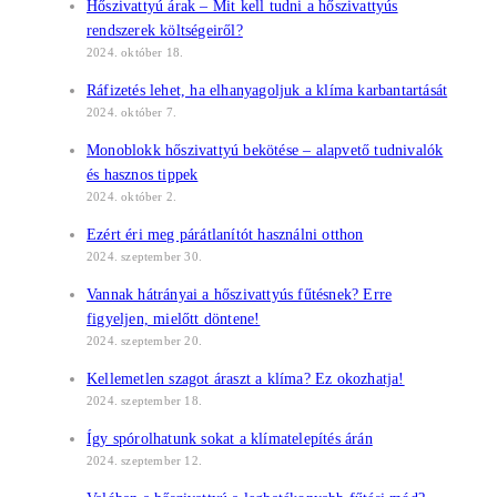
Hőszivattyú árak – Mit kell tudni a hőszivattyús
rendszerek költségeiről?
2024. október 18.
Ráfizetés lehet, ha elhanyagoljuk a klíma karbantartását
2024. október 7.
Monoblokk hőszivattyú bekötése – alapvető tudnivalók
és hasznos tippek
2024. október 2.
Ezért éri meg párátlanítót használni otthon
2024. szeptember 30.
Vannak hátrányai a hőszivattyús fűtésnek? Erre
figyeljen, mielőtt döntene!
2024. szeptember 20.
Kellemetlen szagot áraszt a klíma? Ez okozhatja!
2024. szeptember 18.
Így spórolhatunk sokat a klímatelepítés árán
2024. szeptember 12.