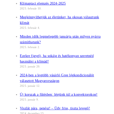
Klímapiaci elemzés 2024-2025
2025. február 10.
Megkönnyíthetjük az életünket, ha okosan választunk
klímát
2025. február 4.
Minden idők legmelegebb januárja után milyen nyárra
számíthatunk?
2025. február 2.
Ezekre figyelj, ha sokáig és hatékonyan szeretnéd
használni a klímád!
2025. január 20.
2024-ben a legtöbb vásárló Gree légkondicionálót
választott Magyarországon
2025. január 12.
Új korszak a fűtésben: lépjünk túl a konvektorokon!
2025. január 9.
Viszlát pára, penész! – Üdv friss, tiszta levegő!
2024. december 13.