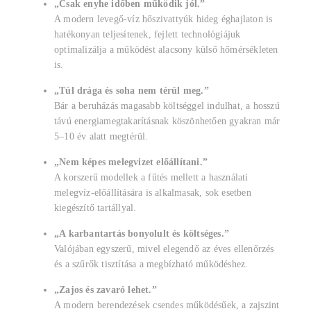
„Csak enyhe időben működik jól.”
A modern levegő-víz hőszivattyúk hideg éghajlaton is
hatékonyan teljesítenek, fejlett technológiájuk
optimalizálja a működést alacsony külső hőmérsékleten
is.
„Túl drága és soha nem térül meg.”
Bár a beruházás magasabb költséggel indulhat, a hosszú
távú energiamegtakarításnak köszönhetően gyakran már
5–10 év alatt megtérül.
„Nem képes melegvizet előállítani.”
A korszerű modellek a fűtés mellett a használati
melegvíz-előállítására is alkalmasak, sok esetben
kiegészítő tartállyal.
„A karbantartás bonyolult és költséges.”
Valójában egyszerű, mivel elegendő az éves ellenőrzés
és a szűrők tisztítása a megbízható működéshez.
„Zajos és zavaró lehet.”
A modern berendezések csendes működésűek, a zajszint