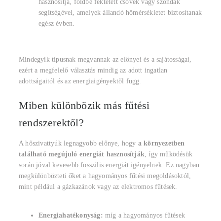
hasznosítja, földbe fektetett csövek vagy szondák
segítségével, amelyek állandó hőmérsékletet biztosítanak
egész évben.
Mindegyik típusnak megvannak az előnyei és a sajátosságai,
ezért a megfelelő választás mindig az adott ingatlan
adottságaitól és az energiaigényektől függ.
Miben különbözik más fűtési
rendszerektől?
A hőszivattyúk legnagyobb előnye, hogy
a környezetben
található megújuló energiát hasznosítják
, így működésük
során jóval kevesebb fosszilis energiát igényelnek. Ez nagyban
megkülönbözteti őket a hagyományos fűtési megoldásoktól,
mint például a gázkazánok vagy az elektromos fűtések.
Energiahatékonyság:
míg a hagyományos fűtések