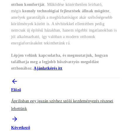
otthon komfortját
. Működése közérthetően leírható,
mégis
komoly technológiai fejlesztések állnak mögötte
,
amelyek garantálják a megbízhatóságot akár szélsőségesebb
körülmények között is. A tévhitekkel ellentétben pedig
nemcsak új építésű házakban, hanem régebbi ingatlanokban is
jól alkalmazható, így valóban a modern otthonok
energiaforrásaként tekinthetünk rá.
Lépjen velünk kapcsolatba, és megmutatjuk, hogyan
találhatja meg a legjobb hőszivattyús megoldást
otthonához.
Ajánlatkérés itt
Előző
Áprilisban egy igazán szívhez szóló kezdeményezés részesei
lehettünk
Következő