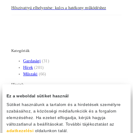
Hőszivattyú elhelyezése: kulcs a hatékony működéshez
Kategóriák
Gazdasági
(31)
Hírek
(201)
Műszaki
(66)
Híreink
Kényelem kompromisszumok nélkül: a tudatos
Ez a weboldal sütiket használ
klímahasználat új szemlélete
Sütiket használunk a tartalom és a hirdetések személyre
2026. július 31.
szabásához, a közösségi médiafunkciók és a forgalom
elemzéséhez. Ha ezeket elfogadja, kérjük hagyja
Épphogy fellélegezhettünk, a napokban visszatér a
változatlanul a beállításokat. További tájékoztatást az
brutális hőség
2026. július 27.
adatkezelési
oldalunkon talál.