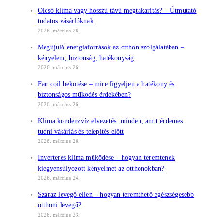
Olcsó klíma vagy hosszú távú megtakarítás? – Útmutató
tudatos vásárlóknak
2026. március 26.
Megújuló energiaforrások az otthon szolgálatában –
kényelem, biztonság, hatékonyság
2026. március 26.
Fan coil bekötése – mire figyeljen a hatékony és
biztonságos működés érdekében?
2026. március 26.
Klíma kondenzvíz elvezetés: minden, amit érdemes
tudni vásárlás és telepítés előtt
2026. március 26.
Inverteres klíma működése – hogyan teremtenek
kiegyensúlyozott kényelmet az otthonokban?
2026. március 24.
Száraz levegő ellen – hogyan teremthető egészségesebb
otthoni levegő?
2026. március 23.