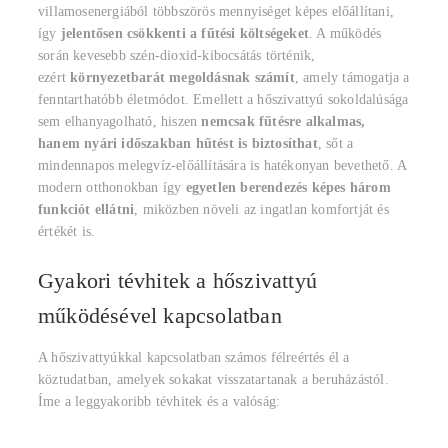
villamosenergiából többszörös mennyiséget képes előállítani,
így
jelentősen csökkenti a fűtési költségeket
. A működés
során kevesebb szén-dioxid-kibocsátás történik,
ezért
környezetbarát megoldásnak számít
, amely támogatja a
fenntarthatóbb életmódot. Emellett a hőszivattyú sokoldalúsága
sem elhanyagolható, hiszen
nemcsak fűtésre alkalmas,
hanem nyári időszakban hűtést is biztosíthat
, sőt a
mindennapos melegvíz-előállítására is hatékonyan bevethető. A
modern otthonokban így
egyetlen berendezés képes három
funkciót ellátni
, miközben növeli az ingatlan komfortját és
értékét is.
Gyakori tévhitek a hőszivattyú
működésével kapcsolatban
A hőszivattyúkkal kapcsolatban számos félreértés él a
köztudatban, amelyek sokakat visszatartanak a beruházástól.
Íme a leggyakoribb tévhitek és a valóság: