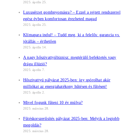
2025. április 25.
Luxusérzet gombnyomásra? – Ezzel a rejtett rendszerrel
egész évben komfortosan érezheted magad
2025. április 25.
Klímapara indul! – Tudd meg, ki a felelős: garancia vs.
jótállás – érthetően
2025. április 14.
A nagy hőszivattyúbiznisz: megtérülő befektetés vagy
drága illúzió?
2025. április 7.
Hőszivattyú pályázat 2025-ben: így spórolhat akár
milliókat az energiahatékony hűtésen és fűtésen!
2025. április 2.
Mivel fogunk fűteni 10 év múlva?
2025. március 28.
Fűtéskorszerűsítés pályázat 2025-ben: Melyik a legjobb
megoldás?
2025. március 28.