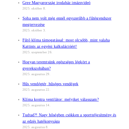
Gree Magyarország irodaház imázsvideó
2025. október 8.
Soha nem volt még ennél egyszerűbb a fűtésrendszer
megtervezése
2025. október 3.
Fűtő klíma támogatással: most olcsóbb, mint valaha
Kattints az egyéni kalkulációért!
2025. szeptember 26.
Hogyan teremtsünk egészséges légkört a
gyerekszobában?
2025. augusztus 29.
Hűs vendégtér, hűséges vendégek
2025. augusztus 22.
Klíma kontra ventilátor: melyiket válasszam?
2025. augusztus 14.
Tudtad?! Nagy hőségben csökken a sportteljesítmény és
az edzés hatékonysága
2025. augusztus 8.