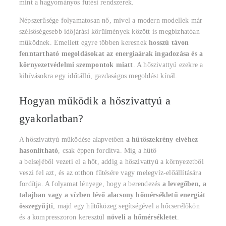
mint a hagyományos fűtési rendszerek.
Népszerűsége folyamatosan nő, mivel a modern modellek már
szélsőségesebb időjárási körülmények között is megbízhatóan
működnek. Emellett egyre többen keresnek
hosszú távon
fenntartható megoldásokat az energiaárak ingadozása és a
környezetvédelmi szempontok miatt
. A hőszivattyú ezekre a
kihívásokra egy időtálló, gazdaságos megoldást kínál.
Hogyan működik a hőszivattyú a
gyakorlatban?
A hőszivattyú működése alapvetően
a hűtőszekrény elvéhez
hasonlítható
, csak éppen fordítva. Míg a hűtő
a belsejéből vezeti el a hőt, addig a hőszivattyú a környezetből
veszi fel azt, és az otthon fűtésére vagy melegvíz-előállítására
fordítja. A folyamat lényege, hogy a berendezés
a levegőben, a
talajban vagy a vízben lévő alacsony hőmérsékletű energiát
összegyűjti
, majd egy hűtőközeg segítségével a hőcserélőkön
és a kompresszoron keresztül
növeli a hőmérsékletet
.