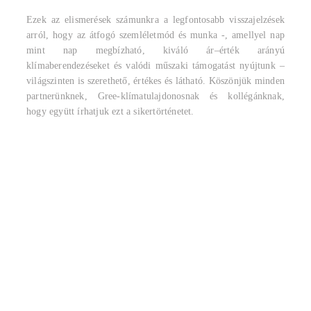
Ezek az elismerések számunkra a legfontosabb visszajelzések
arról, hogy az átfogó szemléletmód és munka -, amellyel nap
mint nap megbízható, kiváló ár–érték arányú
klímaberendezéseket és valódi műszaki támogatást nyújtunk –
világszinten is szerethető, értékes és látható. Köszönjük minden
partnerünknek, Gree-klímatulajdonosnak és kollégánknak,
hogy együtt írhatjuk ezt a sikertörténetet.