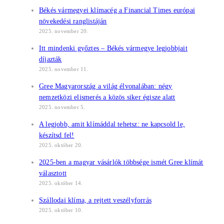
Békés vármegyei klímacég a Financial Times európai
növekedési ranglistáján
2025. november 20.
Itt mindenki győztes – Békés vármegye legjobbjait
díjazták
2025. november 11.
Gree Magyarország a világ élvonalában: négy
nemzetközi elismerés a közös siker égisze alatt
2025. november 5.
A legjobb, amit klímáddal tehetsz: ne kapcsold le,
készítsd fel!
2025. október 20.
2025-ben a magyar vásárlók többsége ismét Gree klímát
választott
2025. október 14.
Szállodai klíma, a rejtett veszélyforrás
2025. október 10.