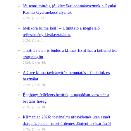
Jót tenni mindig jó: klímákat adományoztunk a Gyulai
Kórház Gyermekosztályának
2026. július 23.
Mekkora klíma kell? – Útmutató a megfelelő
teljesítmény kiválasztásához
2026. július 6.
Tisztítás után is büdös a klíma? Ez állhat a kellemetlen
szag mögött
2026. június 30.
A Gree klíma távirányítók bemutatása: funkciók és
használat
2026. június 20.
Épphogy fellélegezhettünk, a napokban visszatér a
brutális hőség
2026. június 18.
Klímapiac 2026: történelmi árcsökkenés után ismét
drágulás jöhet – most érdemes dönteni a vásárlásról
2026. június 16.