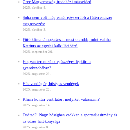
Gree Magyarország irodaház imázsvideó
2025. október 8.
Soha nem volt még ennél egyszerűbb a fűtésrendszer
megtervezése
2025. október 3.
Fűtő klíma támogatással: most olcsóbb, mint valaha
Kattints az egyéni kalkulációért!
2025. szeptember 26.
Hogyan teremtsünk egészséges légkört a
gyerekszobában?
2025. augusztus 29.
Hűs vendégtér, hűséges vendégek
2025. augusztus 22.
Klíma kontra ventilátor: melyiket válasszam?
2025. augusztus 14.
Tudtad?! Nagy hőségben csökken a sportteljesítmény és
az edzés hatékonysága
2025. augusztus 8.