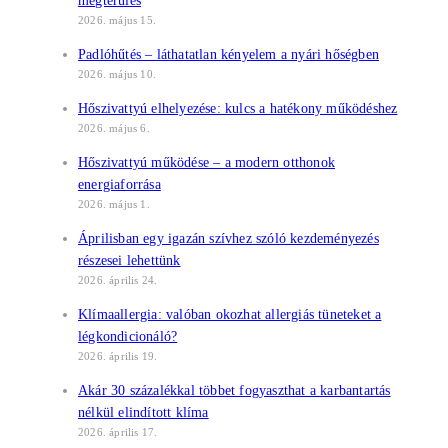
megtérülés
2026. május 15.
Padlóhűtés – láthatatlan kényelem a nyári hőségben
2026. május 10.
Hőszivattyú elhelyezése: kulcs a hatékony működéshez
2026. május 6.
Hőszivattyú működése – a modern otthonok
energiaforrása
2026. május 1.
Áprilisban egy igazán szívhez szóló kezdeményezés
részesei lehettünk
2026. április 24.
Klímaallergia: valóban okozhat allergiás tüneteket a
légkondicionáló?
2026. április 19.
Akár 30 százalékkal többet fogyaszthat a karbantartás
nélkül elindított klíma
2026. április 17.