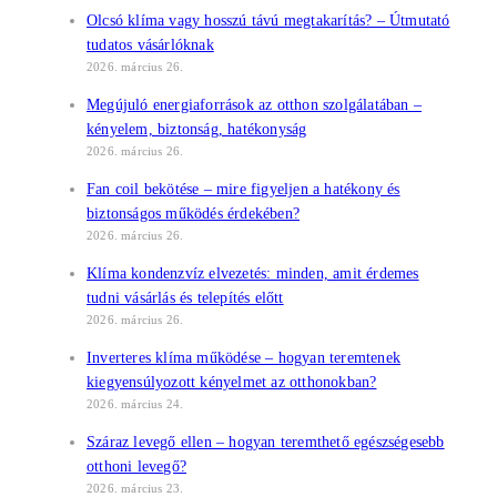
Olcsó klíma vagy hosszú távú megtakarítás? – Útmutató
tudatos vásárlóknak
2026. március 26.
Megújuló energiaforrások az otthon szolgálatában –
kényelem, biztonság, hatékonyság
2026. március 26.
Fan coil bekötése – mire figyeljen a hatékony és
biztonságos működés érdekében?
2026. március 26.
Klíma kondenzvíz elvezetés: minden, amit érdemes
tudni vásárlás és telepítés előtt
2026. március 26.
Inverteres klíma működése – hogyan teremtenek
kiegyensúlyozott kényelmet az otthonokban?
2026. március 24.
Száraz levegő ellen – hogyan teremthető egészségesebb
otthoni levegő?
2026. március 23.