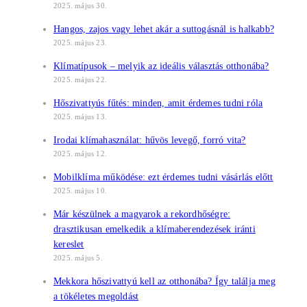
2025. május 30.
Hangos, zajos vagy lehet akár a suttogásnál is halkabb?
2025. május 23.
Klímatípusok – melyik az ideális választás otthonába?
2025. május 22.
Hőszivattyús fűtés: minden, amit érdemes tudni róla
2025. május 13.
Irodai klímahasználat: hűvös levegő, forró vita?
2025. május 12.
Mobilklíma működése: ezt érdemes tudni vásárlás előtt
2025. május 10.
Már készülnek a magyarok a rekordhőségre:
drasztikusan emelkedik a klímaberendezések iránti
kereslet
2025. május 5.
Mekkora hőszivattyú kell az otthonába? Így találja meg
a tökéletes megoldást