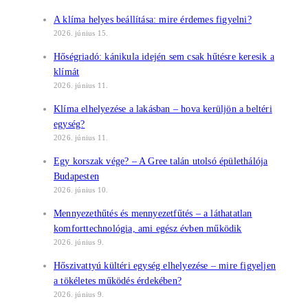
A klíma helyes beállítása: mire érdemes figyelni?
2026. június 15.
Hőségriadó: kánikula idején sem csak hűtésre keresik a
klímát
2026. június 11.
Klíma elhelyezése a lakásban – hova kerüljön a beltéri
egység?
2026. június 11.
Egy korszak vége? – A Gree talán utolsó épülethálója
Budapesten
2026. június 10.
Mennyezethűtés és mennyezetfűtés – a láthatatlan
komforttechnológia, ami egész évben működik
2026. június 9.
Hőszivattyú kültéri egység elhelyezése – mire figyeljen
a tökéletes működés érdekében?
2026. június 9.