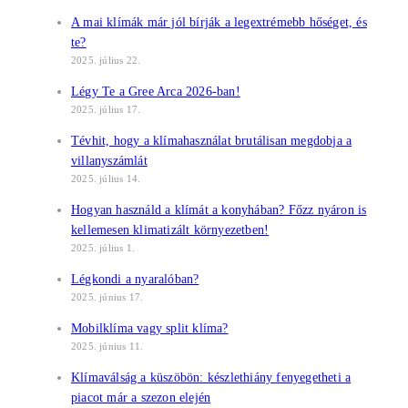
A mai klímák már jól bírják a legextrémebb hőséget, és
te?
2025. július 22.
Légy Te a Gree Arca 2026-ban!
2025. július 17.
Tévhit, hogy a klímahasználat brutálisan megdobja a
villanyszámlát
2025. július 14.
Hogyan használd a klímát a konyhában? Főzz nyáron is
kellemesen klimatizált környezetben!
2025. július 1.
Légkondi a nyaralóban?
2025. június 17.
Mobilklíma vagy split klíma?
2025. június 11.
Klímaválság a küszöbön: készlethiány fenyegetheti a
piacot már a szezon elején