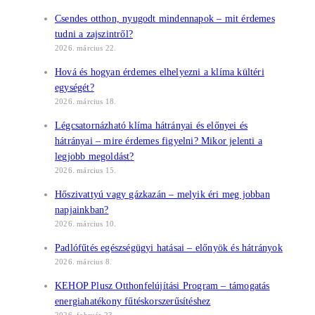
Csendes otthon, nyugodt mindennapok – mit érdemes
tudni a zajszintről?
2026. március 22.
Hová és hogyan érdemes elhelyezni a klíma kültéri
egységét?
2026. március 18.
Légcsatornázható klíma hátrányai és előnyei és
hátrányai – mire érdemes figyelni? Mikor jelenti a
legjobb megoldást?
2026. március 15.
Hőszivattyú vagy gázkazán – melyik éri meg jobban
napjainkban?
2026. március 10.
Padlófűtés egészségügyi hatásai – előnyök és hátrányok
2026. március 8.
KEHOP Plusz Otthonfelújítási Program – támogatás
energiahatékony fűtéskorszerűsítéshez