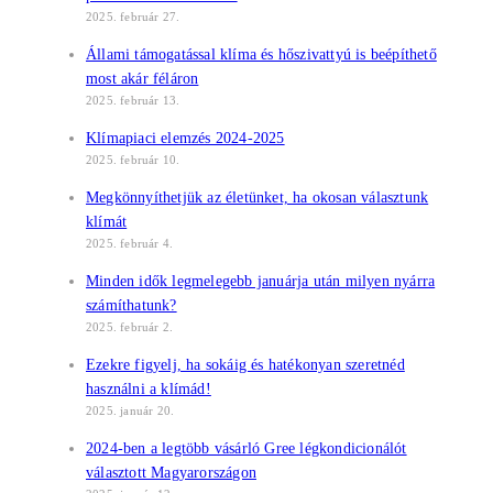
2025. február 27.
Állami támogatással klíma és hőszivattyú is beépíthető
most akár féláron
2025. február 13.
Klímapiaci elemzés 2024-2025
2025. február 10.
Megkönnyíthetjük az életünket, ha okosan választunk
klímát
2025. február 4.
Minden idők legmelegebb januárja után milyen nyárra
számíthatunk?
2025. február 2.
Ezekre figyelj, ha sokáig és hatékonyan szeretnéd
használni a klímád!
2025. január 20.
2024-ben a legtöbb vásárló Gree légkondicionálót
választott Magyarországon