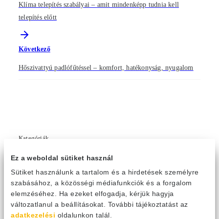
Klíma telepítés szabályai – amit mindenképp tudnia kell
telepítés előtt
Következő
Hőszivattyú padlófűtéssel – komfort, hatékonyság, nyugalom
Kategóriák
Gazdasági
(31)
Ez a weboldal sütiket használ
Hírek
(201)
Sütiket használunk a tartalom és a hirdetések személyre
Műszaki
(66)
szabásához, a közösségi médiafunkciók és a forgalom
elemzéséhez. Ha ezeket elfogadja, kérjük hagyja
Híreink
változatlanul a beállításokat. További tájékoztatást az
Kényelem kompromisszumok nélkül: a tudatos
adatkezelési
oldalunkon talál.