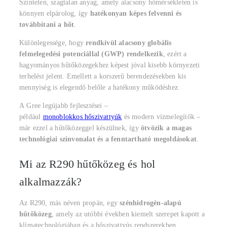
Színtelen, szagtalan anyag, amely alacsony hőmérsékleten is
könnyen elpárolog, így
hatékonyan képes felvenni és
továbbítani a hőt
.
Különlegessége, hogy
rendkívül alacsony globális
felmelegedési potenciállal (GWP) rendelkezik
, ezért a
hagyományos hűtőközegekhez képest jóval kisebb környezeti
terhelést jelent. Emellett a korszerű berendezésekben kis
mennyiség is elegendő belőle a hatékony működéshez.
A Gree legújabb fejlesztései –
például
monoblokkos hőszivattyúk
és modern vízmelegítők –
már ezzel a hűtőközeggel készülnek, így
ötvözik a magas
technológiai színvonalat és a fenntartható megoldásokat
.
Mi az R290 hűtőközeg és hol
alkalmazzák?
Az R290, más néven propán, egy
szénhidrogén-alapú
hűtőközeg
, amely az utóbbi években kiemelt szerepet kapott a
klímatechnológiában és a hőszivattyús rendszerekben.