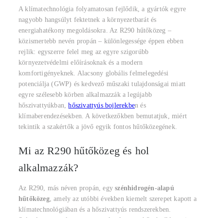
A klímatechnológia folyamatosan fejlődik, a gyártók egyre
nagyobb hangsúlyt fektetnek a környezetbarát és
energiahatékony megoldásokra. Az R290 hűtőközeg –
közismertebb nevén propán – különlegessége éppen ebben
rejlik: egyszerre felel meg az egyre szigorúbb
környezetvédelmi előírásoknak és a modern
komfortigényeknek. Alacsony globális felmelegedési
potenciálja (GWP) és kedvező műszaki tulajdonságai miatt
egyre szélesebb körben alkalmazzák a legújabb
hőszivattyúkban,
hőszivattyús bojlerekbe
n és
klímaberendezésekben. A következőkben bemutatjuk, miért
tekintik a szakértők a jövő egyik fontos hűtőközegének.
Mi az R290 hűtőközeg és hol
alkalmazzák?
Az R290, más néven propán, egy
szénhidrogén-alapú
hűtőközeg
, amely az utóbbi években kiemelt szerepet kapott a
klímatechnológiában és a hőszivattyús rendszerekben.