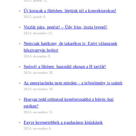
2025. január 12.
Új korszak a fűtésben: lépjünk túl a konvektorokon!
2025. január 9.
Viszlát pára, penész! – Üdv friss, tiszta levegő!
2024. december 13.
Nemcsak hatékony, de takarékos is: Ezért válasszunk
hőszivattyús bojlert
2024. december 9.
Spórolj a fűtésen: használd okosan a H tarifát!
2024. november 28.
Az energiacímke nem minden – a teljesítmény is számít
2024. november 18.
Hogyan tedd otthonod komfortosabbá a hűvös őszi
estéken?
2024. november 11.
Egyre keresettebbek a gazdaságos kislakások
2024. november 6.