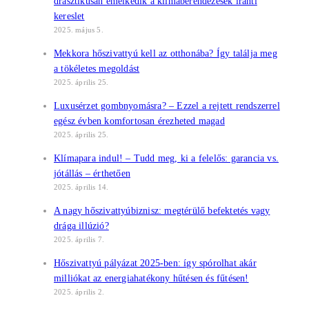
drasztikusan emelkedik a klímaberendezések iránti
kereslet
2025. május 5.
Mekkora hőszivattyú kell az otthonába? Így találja meg
a tökéletes megoldást
2025. április 25.
Luxusérzet gombnyomásra? – Ezzel a rejtett rendszerrel
egész évben komfortosan érezheted magad
2025. április 25.
Klímapara indul! – Tudd meg, ki a felelős: garancia vs.
jótállás – érthetően
2025. április 14.
A nagy hőszivattyúbiznisz: megtérülő befektetés vagy
drága illúzió?
2025. április 7.
Hőszivattyú pályázat 2025-ben: így spórolhat akár
milliókat az energiahatékony hűtésen és fűtésen!
2025. április 2.