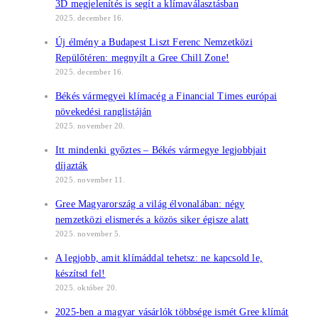
3D megjelenítés is segít a klímaválasztásban
2025. december 16.
Új élmény a Budapest Liszt Ferenc Nemzetközi
Repülőtéren: megnyílt a Gree Chill Zone!
2025. december 16.
Békés vármegyei klímacég a Financial Times európai
növekedési ranglistáján
2025. november 20.
Itt mindenki győztes – Békés vármegye legjobbjait
díjazták
2025. november 11.
Gree Magyarország a világ élvonalában: négy
nemzetközi elismerés a közös siker égisze alatt
2025. november 5.
A legjobb, amit klímáddal tehetsz: ne kapcsold le,
készítsd fel!
2025. október 20.
2025-ben a magyar vásárlók többsége ismét Gree klímát