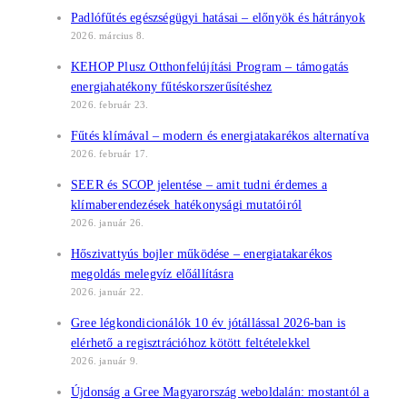
Padlófűtés egészségügyi hatásai – előnyök és hátrányok
2026. március 8.
KEHOP Plusz Otthonfelújítási Program – támogatás
energiahatékony fűtéskorszerűsítéshez
2026. február 23.
Fűtés klímával – modern és energiatakarékos alternatíva
2026. február 17.
SEER és SCOP jelentése – amit tudni érdemes a
klímaberendezések hatékonysági mutatóiról
2026. január 26.
Hőszivattyús bojler működése – energiatakarékos
megoldás melegvíz előállításra
2026. január 22.
Gree légkondicionálók 10 év jótállással 2026-ban is
elérhető a regisztrációhoz kötött feltételekkel
2026. január 9.
Újdonság a Gree Magyarország weboldalán: mostantól a