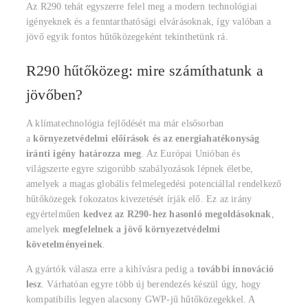
Az R290 tehát egyszerre felel meg a modern technológiai
igényeknek és a fenntarthatósági elvárásoknak, így valóban a
jövő egyik fontos hűtőközegeként tekinthetünk rá.
R290 hűtőközeg: mire számíthatunk a
jövőben?
A klímatechnológia fejlődését ma már elsősorban
a
környezetvédelmi előírások és az energiahatékonyság
iránti igény határozza meg
. Az Európai Unióban és
világszerte egyre szigorúbb szabályozások lépnek életbe,
amelyek a magas globális felmelegedési potenciállal rendelkező
hűtőközegek fokozatos kivezetését írják elő. Ez az irány
egyértelműen
kedvez az R290-hez hasonló megoldásoknak
,
amelyek
megfelelnek a jövő környezetvédelmi
követelményeinek
.
A gyártók válasza erre a kihívásra pedig a
további innováció
lesz
. Várhatóan egyre több új berendezés készül úgy, hogy
kompatibilis legyen alacsony GWP-jű hűtőközegekkel. A