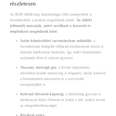
részletesen
Az R290 hűtőközeg tulajdonságai több szempontból is
kiemelkednek a modern megoldások közül.
Az alábbi
jellemzők mutatják, miért sorolható a korszerű és
megbízható megoldások közé.
Széles hőmérsékleti tartományban működik:
a
berendezések hidegebb időjárási körülmények között is
képesek hatékonyan üzemelni, így stabil teljesítményt
nyújtanak télen és nyáron egyaránt.
Alacsony sűrűségű gáz:
a kívánt teljesítmény
eléréséhez kisebb mennyiség is elegendő, amely kedvező
a berendezések méretezése és a szervizelés
szempontjából is.
Kedvező hővezető képesség:
a hűtőközeg gyorsan és
hatékonyan képes felvenni és leadni a hőt, ezáltal növeli
az energiahatékonyságot.
Rreakció gyors