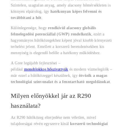
Színtelen, szagtalan anyag, amely alacsony hőmérsékleten is
könnyen elpárolog, így
hatékonyan képes felvenni és
továbbítani a hőt
.
Különlegessége, hogy
rendkívül alacsony globális
felmelegedési potenciállal (GWP) rendelkezik
, ezért a
hagyományos hűtőközegekhez képest jóval kisebb környezeti
terhelést jelent. Emellett a korszerű berendezésekben kis
mennyiség is elegendő belőle a hatékony működéshez.
A Gree legújabb fejlesztései –
például
monoblokkos hőszivattyúk
és modern vízmelegítők –
már ezzel a hűtőközeggel készülnek, így
ötvözik a magas
technológiai színvonalat és a fenntartható megoldásokat
.
Milyen előnyökkel jár az R290
használata?
Az R290 hűtőközeg elterjedése nem véletlen, mivel
tulajdonságai révén egyszerre kínál
korszerű technológiai