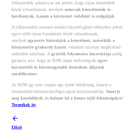
felhasználók számára ez azt jelenti, hogy olyan készülékek
közül választhatnak, amelyek
nemcsak kényelmesek és
hatékonyak, hanem a környezet védelmét is szolgálják
.
A felhasználók számára mindez kézzelfogható előnyöket jelent:
egyre több olyan berendezés közül választhatnak,
amelyek
egyszerre biztosítják a kényelmet, mérséklik a
környezetre gyakorolt hatást
, valamint tartósan megbízható
működést kínálnak. A
gyártók folyamatos innovációja
pedig
garancia arra, hogy az R290 alapú technológiák
egyre
korszerűbb és biztonságosabb formában álljanak
rendelkezésre
.
Az R290 így nem csupán egy újabb hűtőközeg, hanem a
fenntartható klímatechnológia egyik kulcsszereplője.
Ismerje
meg közelebbről, és fedezze fel a benne rejlő lehetőségeket!
Termékek itt
Előző