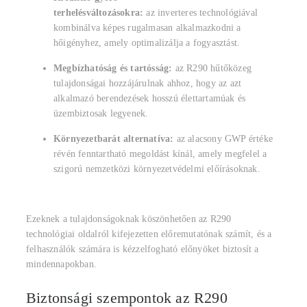
terhelésváltozásokra:
az inverteres technológiával
kombinálva képes rugalmasan alkalmazkodni a
hőigényhez, amely optimalizálja a fogyasztást.
Megbízhatóság és tartósság:
az R290 hűtőközeg
tulajdonságai hozzájárulnak ahhoz, hogy az azt
alkalmazó berendezések hosszú élettartamúak és
üzembiztosak legyenek.
Környezetbarát alternatíva:
az alacsony GWP értéke
révén fenntartható megoldást kínál, amely megfelel a
szigorú nemzetközi környezetvédelmi előírásoknak.
Ezeknek a tulajdonságoknak köszönhetően az R290
technológiai oldalról kifejezetten előremutatónak számít, és a
felhasználók számára is kézzelfogható előnyöket biztosít a
mindennapokban.
Biztonsági szempontok az R290