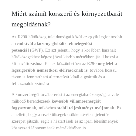
Miért számít korszerű és környezetbarát
megoldásnak?
Az R290 hűtőközeg tulajdonságai közül az egyik legfontosabb
a
rendkívül alacsony globális felmelegedési
potenciál
(GWP). Ez azt jelenti, hogy a korábban használt
hűtőközegekhez képest jóval kisebb mértékben járul hozzá a
klímaváltozáshoz. Ennek köszönhetően az R290
megfelel a
legszigorúbb nemzetközi előírásoknak is
, továbbá hosszú
távon is fenntartható alternatívát kínál a gyártók és a
felhasználók számára.
A korszerűségét tovább erősíti az energiahatékonyság: a vele
működő berendezések
kevesebb villamosenergiát
fogyasztanak
, miközben
stabil teljesítményt nyújtanak
. Ez
amellett, hogy a rezsiköltségek csökkentésében jelentős
szerepet játszik, segít a háztartások és az ipari létesítmények
környezeti lábnyomának mérséklésében is.