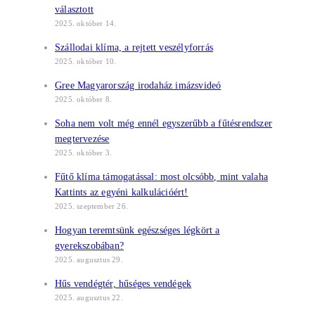
választott
2025. október 14.
Szállodai klíma, a rejtett veszélyforrás
2025. október 10.
Gree Magyarország irodaház imázsvideó
2025. október 8.
Soha nem volt még ennél egyszerűbb a fűtésrendszer
megtervezése
2025. október 3.
Fűtő klíma támogatással: most olcsóbb, mint valaha
Kattints az egyéni kalkulációért!
2025. szeptember 26.
Hogyan teremtsünk egészséges légkört a
gyerekszobában?
2025. augusztus 29.
Hűs vendégtér, hűséges vendégek
2025. augusztus 22.