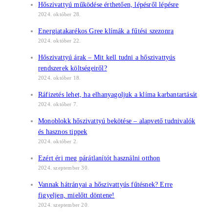
Hőszivattyú működése érthetően, lépésről lépésre
2024. október 28.
Energiatakarékos Gree klímák a fűtési szezonra
2024. október 22.
Hőszivattyú árak – Mit kell tudni a hőszivattyús
rendszerek költségeiről?
2024. október 18.
Ráfizetés lehet, ha elhanyagoljuk a klíma karbantartását
2024. október 7.
Monoblokk hőszivattyú bekötése – alapvető tudnivalók
és hasznos tippek
2024. október 2.
Ezért éri meg párátlanítót használni otthon
2024. szeptember 30.
Vannak hátrányai a hőszivattyús fűtésnek? Erre
figyeljen, mielőtt döntene!
2024. szeptember 20.