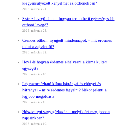
kiegyensúlyozott kényelmet az otthonokban?
2026. március 24.
Száraz levegő ellen – hogyan teremthető egészségesebb
otthoni levegő?
2026. március 23.
Csendes otthon, nyugodt mindennapok – mit érdemes
tudni a zajszintről?
2026. március 22.
Hová és hogyan érdemes elhelyezni a klíma kültéri
egységét?
2026. március 18.
Légcsatornázható klíma hátrányai és előnyei és
hátrányai – mire érdemes figyelni? Mikor jelenti a
legjobb megoldást?
2026. március 15.
Hőszivattyú vagy gázkazán – melyik éri meg jobban
napjainkban?
2026. március 10.