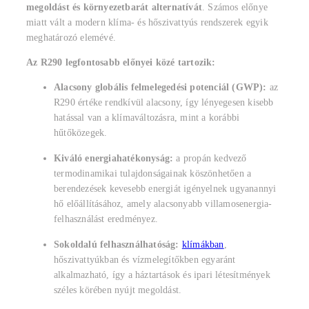
megoldást és környezetbarát alternatívát
. Számos előnye
miatt vált a modern klíma- és hőszivattyús rendszerek egyik
meghatározó elemévé.
Az R290 legfontosabb előnyei közé tartozik:
Alacsony globális felmelegedési potenciál (GWP):
az
R290 értéke rendkívül alacsony, így lényegesen kisebb
hatással van a klímaváltozásra, mint a korábbi
hűtőközegek.
Kiváló energiahatékonyság:
a propán kedvező
termodinamikai tulajdonságainak köszönhetően a
berendezések kevesebb energiát igényelnek ugyanannyi
hő előállításához, amely alacsonyabb villamosenergia-
felhasználást eredményez.
Sokoldalú felhasználhatóság:
klímákban
,
hőszivattyúkban és vízmelegítőkben egyaránt
alkalmazható, így a háztartások és ipari létesítmények
széles körében nyújt megoldást.