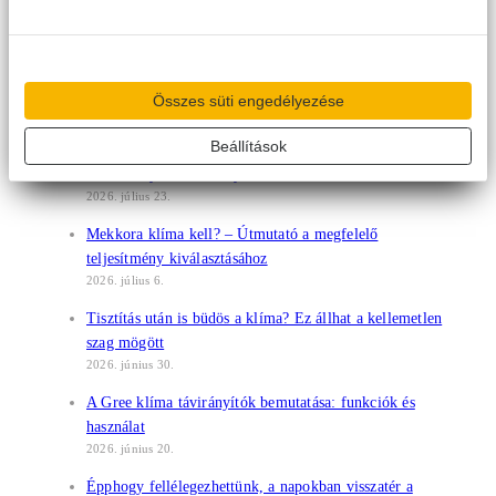
klímahasználat új szemlélete
2026. július 31.
Milyen klímát vegyek? – Útmutató a tudatos
választáshoz
Összes süti engedélyezése
2026. július 27.
Beállítások
Jót tenni mindig jó: klímákat adományoztunk a Gyulai
Kórház Gyermekosztályának
2026. július 23.
Mekkora klíma kell? – Útmutató a megfelelő
teljesítmény kiválasztásához
2026. július 6.
Tisztítás után is büdös a klíma? Ez állhat a kellemetlen
szag mögött
2026. június 30.
A Gree klíma távirányítók bemutatása: funkciók és
használat
2026. június 20.
Épphogy fellélegezhettünk, a napokban visszatér a