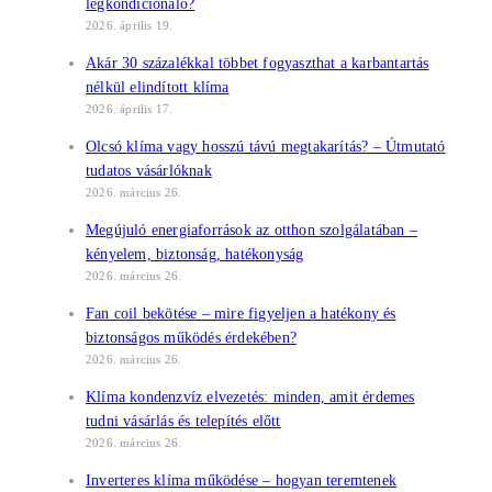
légkondicionáló?
2026. április 19.
Akár 30 százalékkal többet fogyaszthat a karbantartás
nélkül elindított klíma
2026. április 17.
Olcsó klíma vagy hosszú távú megtakarítás? – Útmutató
tudatos vásárlóknak
2026. március 26.
Megújuló energiaforrások az otthon szolgálatában –
kényelem, biztonság, hatékonyság
2026. március 26.
Fan coil bekötése – mire figyeljen a hatékony és
biztonságos működés érdekében?
2026. március 26.
Klíma kondenzvíz elvezetés: minden, amit érdemes
tudni vásárlás és telepítés előtt
2026. március 26.
Inverteres klíma működése – hogyan teremtenek