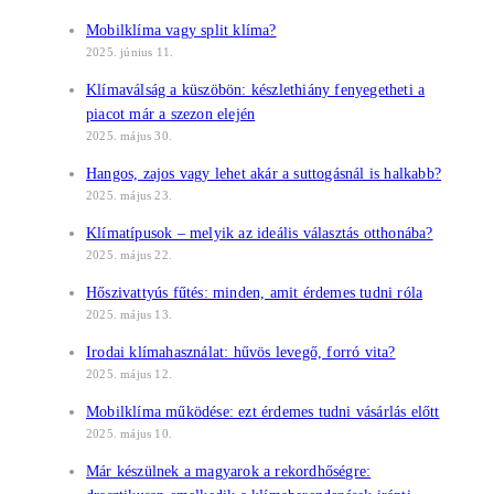
Mobilklíma vagy split klíma?
2025. június 11.
Klímaválság a küszöbön: készlethiány fenyegetheti a
piacot már a szezon elején
2025. május 30.
Hangos, zajos vagy lehet akár a suttogásnál is halkabb?
2025. május 23.
Klímatípusok – melyik az ideális választás otthonába?
2025. május 22.
Hőszivattyús fűtés: minden, amit érdemes tudni róla
2025. május 13.
Irodai klímahasználat: hűvös levegő, forró vita?
2025. május 12.
Mobilklíma működése: ezt érdemes tudni vásárlás előtt
2025. május 10.
Már készülnek a magyarok a rekordhőségre: