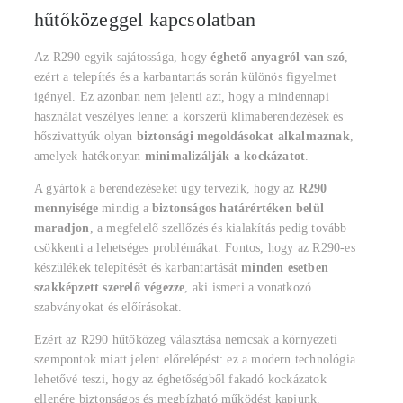
hűtőközeggel kapcsolatban
Az R290 egyik sajátossága, hogy
éghető anyagról van szó
,
ezért a telepítés és a karbantartás során különös figyelmet
igényel. Ez azonban nem jelenti azt, hogy a mindennapi
használat veszélyes lenne: a korszerű klímaberendezések és
hőszivattyúk olyan
biztonsági megoldásokat alkalmaznak
,
amelyek hatékonyan
minimalizálják a kockázatot
.
A gyártók a berendezéseket úgy tervezik, hogy az
R290
mennyisége
mindig a
biztonságos határértéken belül
maradjon
, a megfelelő szellőzés és kialakítás pedig tovább
csökkenti a lehetséges problémákat. Fontos, hogy az R290-es
készülékek telepítését és karbantartását
minden esetben
szakképzett szerelő végezze
, aki ismeri a vonatkozó
szabványokat és előírásokat.
Ezért az R290 hűtőközeg választása nemcsak a környezeti
szempontok miatt jelent előrelépést: ez a modern technológia
lehetővé teszi, hogy az éghetőségből fakadó kockázatok
ellenére biztonságos és megbízható működést kapjunk.