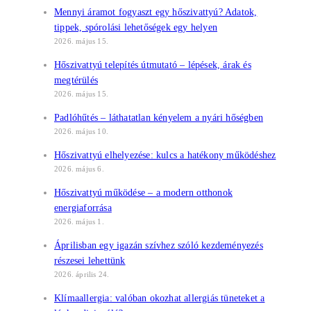
Mennyi áramot fogyaszt egy hőszivattyú? Adatok,
tippek, spórolási lehetőségek egy helyen
2026. május 15.
Hőszivattyú telepítés útmutató – lépések, árak és
megtérülés
2026. május 15.
Padlóhűtés – láthatatlan kényelem a nyári hőségben
2026. május 10.
Hőszivattyú elhelyezése: kulcs a hatékony működéshez
2026. május 6.
Hőszivattyú működése – a modern otthonok
energiaforrása
2026. május 1.
Áprilisban egy igazán szívhez szóló kezdeményezés
részesei lehettünk
2026. április 24.
Klímaallergia: valóban okozhat allergiás tüneteket a