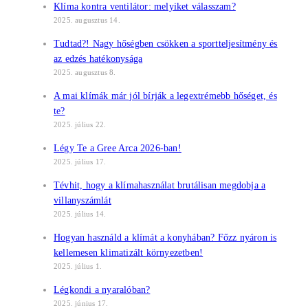
Klíma kontra ventilátor: melyiket válasszam?
2025. augusztus 14.
Tudtad?! Nagy hőségben csökken a sportteljesítmény és
az edzés hatékonysága
2025. augusztus 8.
A mai klímák már jól bírják a legextrémebb hőséget, és
te?
2025. július 22.
Légy Te a Gree Arca 2026-ban!
2025. július 17.
Tévhit, hogy a klímahasználat brutálisan megdobja a
villanyszámlát
2025. július 14.
Hogyan használd a klímát a konyhában? Főzz nyáron is
kellemesen klimatizált környezetben!
2025. július 1.
Légkondi a nyaralóban?
2025. június 17.