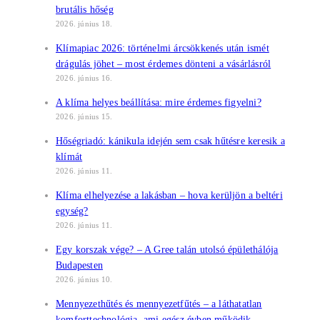
brutális hőség
2026. június 18.
Klímapiac 2026: történelmi árcsökkenés után ismét
drágulás jöhet – most érdemes dönteni a vásárlásról
2026. június 16.
A klíma helyes beállítása: mire érdemes figyelni?
2026. június 15.
Hőségriadó: kánikula idején sem csak hűtésre keresik a
klímát
2026. június 11.
Klíma elhelyezése a lakásban – hova kerüljön a beltéri
egység?
2026. június 11.
Egy korszak vége? – A Gree talán utolsó épülethálója
Budapesten
2026. június 10.
Mennyezethűtés és mennyezetfűtés – a láthatatlan
komforttechnológia, ami egész évben működik