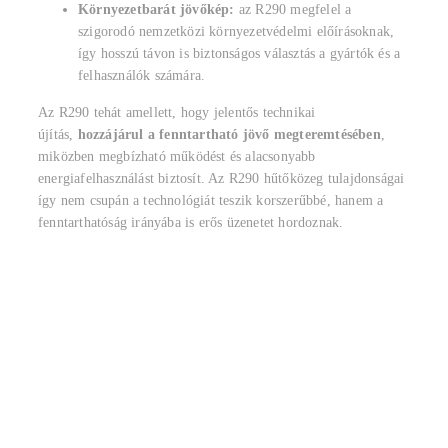
Környezetbarát jövőkép:
az R290 megfelel a
szigorodó nemzetközi környezetvédelmi előírásoknak,
így hosszú távon is biztonságos választás a gyártók és a
felhasználók számára.
Az R290 tehát amellett, hogy jelentős technikai
újítás,
hozzájárul a fenntartható jövő megteremtésében
,
miközben megbízható működést és alacsonyabb
energiafelhasználást biztosít. Az R290 hűtőközeg tulajdonságai
így nem csupán a technológiát teszik korszerűbbé, hanem a
fenntarthatóság irányába is erős üzenetet hordoznak.