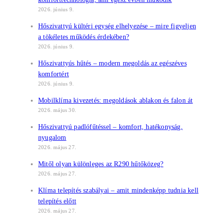
2026. június 9.
Hőszivattyú kültéri egység elhelyezése – mire figyeljen
a tökéletes működés érdekében?
2026. június 9.
Hőszivattyús hűtés – modern megoldás az egészéves
komfortért
2026. június 9.
Mobilklíma kivezetés: megoldások ablakon és falon át
2026. május 30.
Hőszivattyú padlófűtéssel – komfort, hatékonyság,
nyugalom
2026. május 27.
Mitől olyan különleges az R290 hűtőközeg?
2026. május 27.
Klíma telepítés szabályai – amit mindenképp tudnia kell
telepítés előtt
2026. május 27.