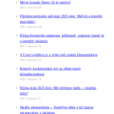
Mivel fogunk fűteni 10 év múlva?
2025. március 28.
Fűtéskorszerűsítés pályázat 2025-ben: Melyik a legjobb
megoldás?
2025. március 28.
Klíma beszerelés tudatosan: költségek, szakmai tippek és
a legjobb választás
2025. március 26.
A Gree továbbra is a világ első számú klímamárkája
2025. március 25.
Komoly kockázatokat rejt az elhanyagolt
klímaberendezés
2025. március 10.
Klíma árak 2025-ben: Mit érdemes tudni – vásárlás
előtt?
2025. február 27.
Ideális páratartalom – Veszélyes lehet a túl magas
páratartalom a lakásban