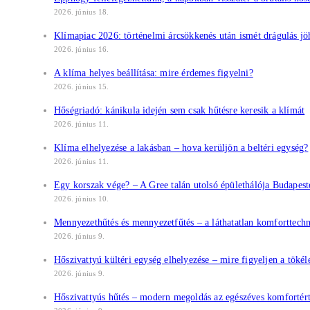
2026. június 18.
Klímapiac 2026: történelmi árcsökkenés után ismét drágulás jö
2026. június 16.
A klíma helyes beállítása: mire érdemes figyelni?
2026. június 15.
Hőségriadó: kánikula idején sem csak hűtésre keresik a klímát
2026. június 11.
Klíma elhelyezése a lakásban – hova kerüljön a beltéri egység?
2026. június 11.
Egy korszak vége? – A Gree talán utolsó épülethálója Budapest
2026. június 10.
Mennyezethűtés és mennyezetfűtés – a láthatatlan komforttech
2026. június 9.
Hőszivattyú kültéri egység elhelyezése – mire figyeljen a töké
2026. június 9.
Hőszivattyús hűtés – modern megoldás az egészéves komfortér