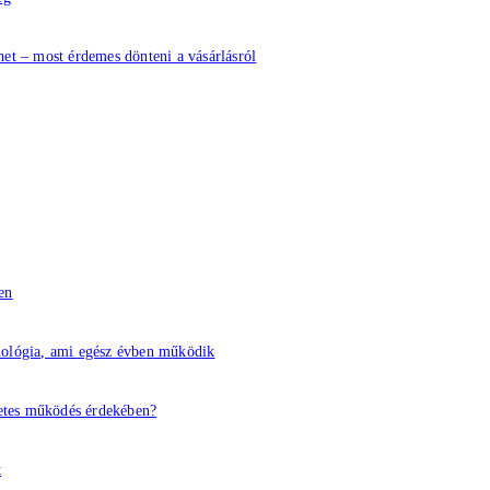
het – most érdemes dönteni a vásárlásról
en
nológia, ami egész évben működik
letes működés érdekében?
t