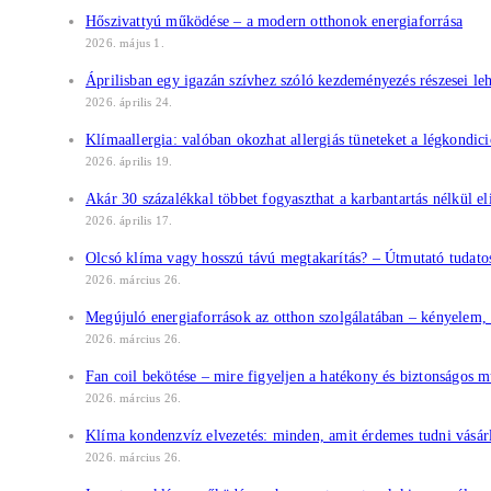
Hőszivattyú működése – a modern otthonok energiaforrása
2026. május 1.
Áprilisban egy igazán szívhez szóló kezdeményezés részesei le
2026. április 24.
Klímaallergia: valóban okozhat allergiás tüneteket a légkondic
2026. április 19.
Akár 30 százalékkal többet fogyaszthat a karbantartás nélkül el
2026. április 17.
Olcsó klíma vagy hosszú távú megtakarítás? – Útmutató tudato
2026. március 26.
Megújuló energiaforrások az otthon szolgálatában – kényelem,
2026. március 26.
Fan coil bekötése – mire figyeljen a hatékony és biztonságos 
2026. március 26.
Klíma kondenzvíz elvezetés: minden, amit érdemes tudni vásárlás
2026. március 26.