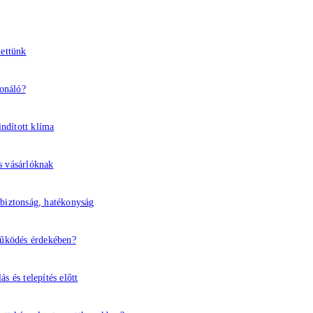
hettünk
ionáló?
indított klíma
s vásárlóknak
 biztonság, hatékonyság
működés érdekében?
 és telepítés előtt