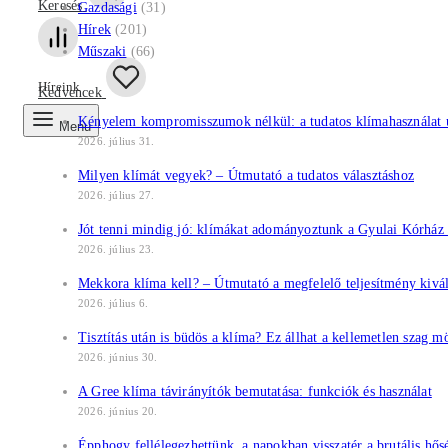
Keresés
Gazdasági
(31)
Hírek
(201)
Műszaki
(66)
Híreink
Kedvencek
Kényelem kompromisszumok nélkül: a tudatos klímahasználat ú
Menu
2026. július 31.
Milyen klímát vegyek? – Útmutató a tudatos választáshoz
2026. július 27.
Jót tenni mindig jó: klímákat adományoztunk a Gyulai Kórhá
2026. július 23.
Mekkora klíma kell? – Útmutató a megfelelő teljesítmény kivá
2026. július 6.
Tisztítás után is büdös a klíma? Ez állhat a kellemetlen szag m
2026. június 30.
A Gree klíma távirányítók bemutatása: funkciók és használat
2026. június 20.
Épphogy fellélegezhettünk, a napokban visszatér a brutális hős