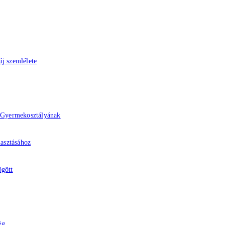
j szemlélete
z Gyermekosztályának
lasztásához
ögött
ég