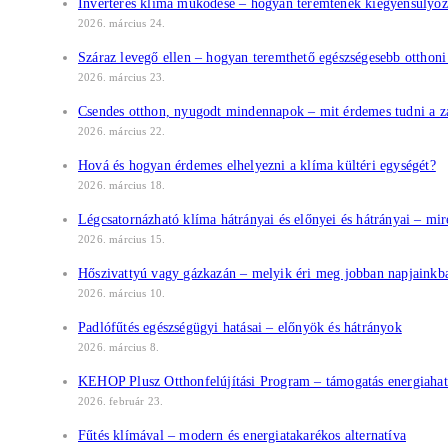
Inverteres klíma működése – hogyan teremtenek kiegyensúlyoz
2026. március 24.
Száraz levegő ellen – hogyan teremthető egészségesebb otthoni
2026. március 23.
Csendes otthon, nyugodt mindennapok – mit érdemes tudni a za
2026. március 22.
Hová és hogyan érdemes elhelyezni a klíma kültéri egységét?
2026. március 18.
Légcsatornázható klíma hátrányai és előnyei és hátrányai – mir
2026. március 15.
Hőszivattyú vagy gázkazán – melyik éri meg jobban napjainkb
2026. március 10.
Padlófűtés egészségügyi hatásai – előnyök és hátrányok
2026. március 8.
KEHOP Plusz Otthonfelújítási Program – támogatás energiahat
2026. február 23.
Fűtés klímával – modern és energiatakarékos alternatíva