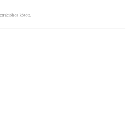
ztrációhoz kötött.
.