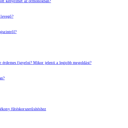
ott kényelmet az otthonokban?
 levegő?
jszintről?
e érdemes figyelni? Mikor jelenti a legjobb megoldást?
an?
ékony fűtéskorszerűsítéshez