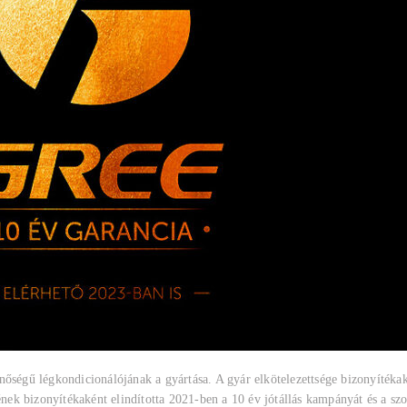
nőségű légkondicionálójának a gyártása. A gyár elkötelezettsége bizonyíték
k bizonyítékaként elindította 2021-ben a 10 év jótállás kampányát és a szol