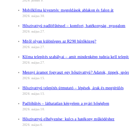
2026. június 9.
Mobilklíma kivezetés: megoldások ablakon és falon át
2026. május 30.
Hőszivattyú padlófűtéssel – komfort, hatékonyság, nyugalom
2026. május 27.
Mitől olyan különleges az R290 hűtőközeg?
2026. május 27.
Klíma telepítés szabályai – amit mindenképp tudnia kell telepíté
2026. május 27.
Mennyi áramot fogyaszt egy hőszivattyú? Adatok, tippek, spóro
2026. május 15.
Hőszivattyú telepítés útmutató – lépések, árak és megtérülés
2026. május 15.
Padlóhűtés – láthatatlan kényelem a nyári hőségben
2026. május 10.
Hőszivattyú elhelyezése: kulcs a hatékony működéshez
2026. május 6.