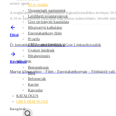
szintre emeli.
10 év jótállás
Viszonteladó partnereink
A meghirdetett, Gree magasoldalfali légkondicionálókra érvényes 10 év
Letölthető nyomtatványok
A 10 év kiterjesztett jótállással kapcsolatos tudnivalókért, bővebb inf
Gree távirányító használata
Hőszivattyú kalkulátor
Energiahatékony fűtés
Előző
H tarifa
GREE+ mobilapplikáció
Új logisztikai központba költöztek a Gree Légkondicionálók
Gyakori kérdések
Hibabejelentés
RÓLUNK
Következő
Bemutatkozás
Magyar klímaszektor – Fűtés - Energiahatékonyság – Földgáztól való
Blog
Referenciák
Karrier
Kapcsolat
KATALÓGUS
GREE HEM PLUSZ
Kategóriák