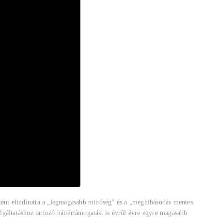
aként elindította a „legmagasabb minőség” és a „meghibásodás mentes
gáltatáshoz tartozó háttértámogatást is évről évre egyre magasabb