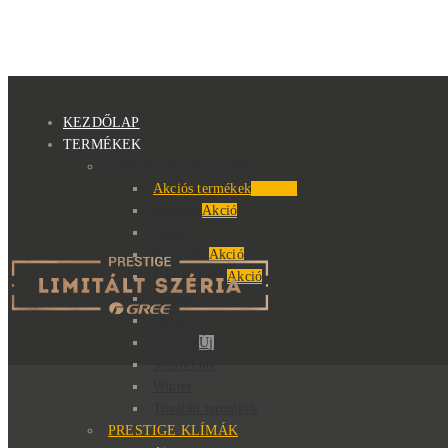
KEZDŐLAP
TERMÉKEK
LAKOSSÁGI KLÍMÁK
Akciós termékek
Kiemelt
Summer
Akció
Pulse
Pulse Pro
Akció
Comfort Pro
Akció
Cosmo
Dark Pro
G-Time
Új
Smart One
Winter
További termékek
PRESTIGE KLÍMÁK