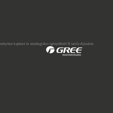
tményben kapható és mindegyikre igényelhető H tarifa díjszabás.