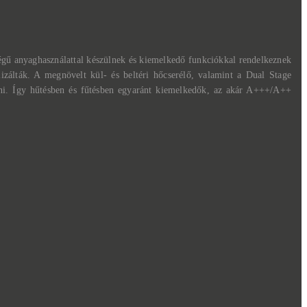
égű anyaghasználattal készülnek és kiemelkedő funkciókkal rendelkeznek
lizálták. A megnövelt kül- és beltéri hőcserélő, valamint a Dual Stage
dni. Így hűtésben és fűtésben egyaránt kiemelkedők, az akár A+++/A++