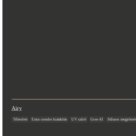
Airy
Téliesített
Extra csendes kialakítás
UV szűrő
Gree-AI
Stílusos megjelené