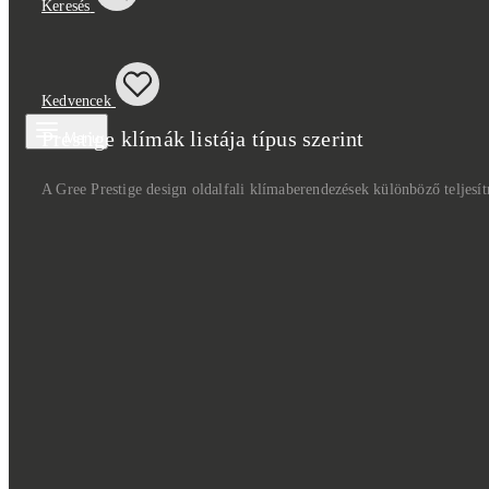
Keresés
Kedvencek
Prestige klímák listája típus szerint
Menu
A Gree Prestige design oldalfali klímaberendezések különböző teljesí