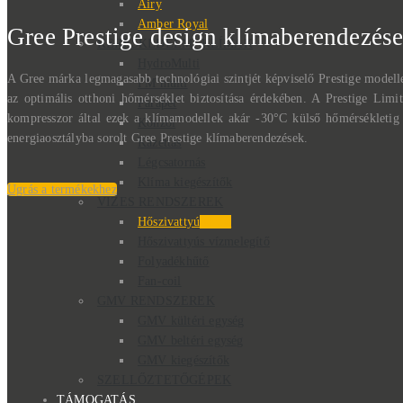
Airy
Amber Royal
Gree Prestige design klímaberendezés
KERESKEDELMI KLÍMÁK
HydroMulti
A Gree márka legmagasabb technológiai szintjét képviselő Prestige model
FM multi
az optimális otthoni hőmérséklet biztosítása érdekében. A Prestige Limi
Parapet
kompresszor által ezek a klímamodellek akár -30°C külső hőmérsékletig 
Konzol
energiaosztályba sorolt Gree Prestige klímaberendezések.
Kazettás
Légcsatornás
Klíma kiegészítők
Ugrás a termékekhez
VIZES RENDSZEREK
Hőszivattyú
Akció
Hőszivattyús vízmelegítő
Folyadékhűtő
Fan-coil
GMV RENDSZEREK
GMV kültéri egység
GMV beltéri egység
GMV kiegészítők
SZELLŐZTETŐGÉPEK
TÁMOGATÁS