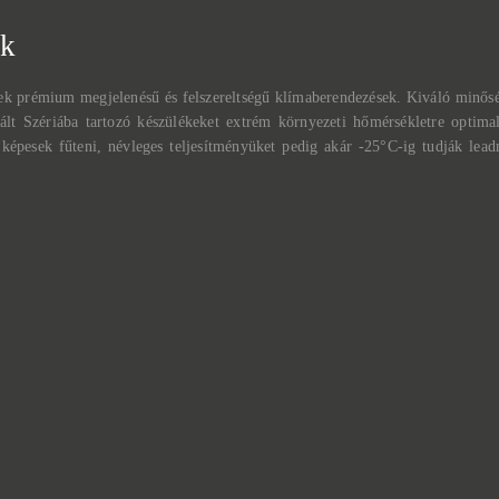
ek
lek prémium megjelenésű és felszereltségű klímaberendezések. Kiváló minős
tált Szériába tartozó készülékeket extrém környezeti hőmérsékletre optima
képesek fűteni, névleges teljesítményüket pedig akár -25°C-ig tudják lea