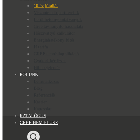
10 év jótállás
Viszonteladó partnereink
Letölthető nyomtatványok
Gree távirányító használata
Hőszivattyú kalkulátor
Energiahatékony fűtés
H tarifa
GREE+ mobilapplikáció
Gyakori kérdések
Hibabejelentés
RÓLUNK
Bemutatkozás
Blog
Referenciák
Karrier
Kapcsolat
KATALÓGUS
GREE HEM PLUSZ