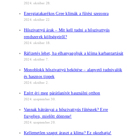
2024. október 28.
Energiatakarékos Gree klímák a fűtési szezonra
2024. október 22.
Hőszivattyú árak – Mit kell tudni a hőszivattyús
rendszerek költségeiről?
2024. október 18.
Ráfizetés lehet, ha elhanyagoljuk a klíma karbantartását
2024. október 7.
Monoblokk hőszivattyú bekötése – alapvető tudnivalók
és hasznos tippek
2024. október 2.
Ezért éri meg párátlanítót használni otthon
2024. szeptember 30.
Vannak hátrányai a hőszivattyús fűtésnek? Erre
figyeljen, mielőtt döntene!
2024. szeptember 20.
Kellemetlen szagot áraszt a klíma? Ez okozhatja!