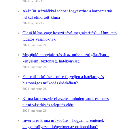
2026. április 19.
Akár 30 százalékkal többet fogyaszthat a karbantartás
nélkül elindított klíma
2026. április 17.
Olcsó klíma vagy hosszú távú megtakarítás? – Útmutató
tudatos vásárlóknak
2026. március 26.
Megújuló energiaforrások az otthon szolgálatában –
kényelem, biztonság, hatékonyság
2026. március 26.
Fan coil bekötése – mire figyeljen a hatékony és
biztonságos működés érdekében?
2026. március 26.
Klíma kondenzvíz elvezetés: minden, amit érdemes
tudni vásárlás és telepítés előtt
2026. március 26.
Inverteres klíma működése – hogyan teremtenek
kiegyensúlyozott kényelmet az otthonokban?