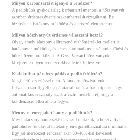
Milyen karbantartást igényel a rendszer?
A padlóhűtés gyakorlatilag karbantartásmentes, a hőszivattyút
azonban érdemes évente szakemberrel átvizsgáltatni. Ez
biztosítja a hatékony működést és a hosszú élettartamot.
Milyen hőszivattyút érdemes választani hozzá?
Olyat, amely alacsony előremenő vízhőmérséklet mellett is
hatékonyan működik, és képes automatikusan váltani a fűtési és
hűtési üzemmód között. A
Gree Versati
hőszivattyúk
kifejezetten ilyen rendszerekhez lettek fejlesztve.
Kialakulhat páralecsapódás a padló felületén?
Megfelelő vezérléssel nem. A modern hőszivattyúk
folyamatosan figyelik a páratartalmat és a harmatpontot, így
automatikusan szabályozzák a vízhőmérsékletet, hogy a
kondenzáció elkerülhető legyen.
Mennyire energiahatékony a padlóhűtés?
Mivel alacsony hőmérsékletű vízzel működik, a hőszivattyús
padlóhűtés rendkívül hatékony, energiafelhasználása minimális.
Egy jól méretezett rendszer akár 30–40%-kal kevesebb