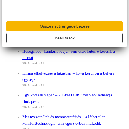
2026. június 18.
Klímapiac 2026: történelmi árcsökkenés után ismét
drágulás jöhet – most érdemes dönteni a vásárlásról
Összes süti engedélyezése
2026. június 16.
A klíma helyes beállítása: mire érdemes figyelni?
Beállítások
2026. június 15.
Hőségriadó: kánikula idején sem csak hűtésre keresik a
klímát
2026. június 11.
Klíma elhelyezése a lakásban – hova kerüljön a beltéri
egység?
2026. június 11.
Egy korszak vége? – A Gree talán utolsó épülethálója
Budapesten
2026. június 10.
Mennyezethűtés és mennyezetfűtés – a láthatatlan
komforttechnológia, ami egész évben működik