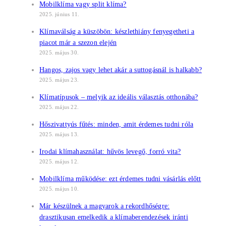
Mobilklíma vagy split klíma?
2025. június 11.
Klímaválság a küszöbön: készlethiány fenyegetheti a
piacot már a szezon elején
2025. május 30.
Hangos, zajos vagy lehet akár a suttogásnál is halkabb?
2025. május 23.
Klímatípusok – melyik az ideális választás otthonába?
2025. május 22.
Hőszivattyús fűtés: minden, amit érdemes tudni róla
2025. május 13.
Irodai klímahasználat: hűvös levegő, forró vita?
2025. május 12.
Mobilklíma működése: ezt érdemes tudni vásárlás előtt
2025. május 10.
Már készülnek a magyarok a rekordhőségre:
drasztikusan emelkedik a klímaberendezések iránti