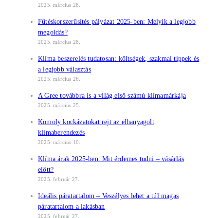
2025. március 28.
Fűtéskorszerűsítés pályázat 2025-ben: Melyik a legjobb
megoldás?
2025. március 28.
Klíma beszerelés tudatosan: költségek, szakmai tippek és
a legjobb választás
2025. március 26.
A Gree továbbra is a világ első számú klímamárkája
2025. március 25.
Komoly kockázatokat rejt az elhanyagolt
klímaberendezés
2025. március 10.
Klíma árak 2025-ben: Mit érdemes tudni – vásárlás
előtt?
2025. február 27.
Ideális páratartalom – Veszélyes lehet a túl magas
páratartalom a lakásban
2025. február 27.