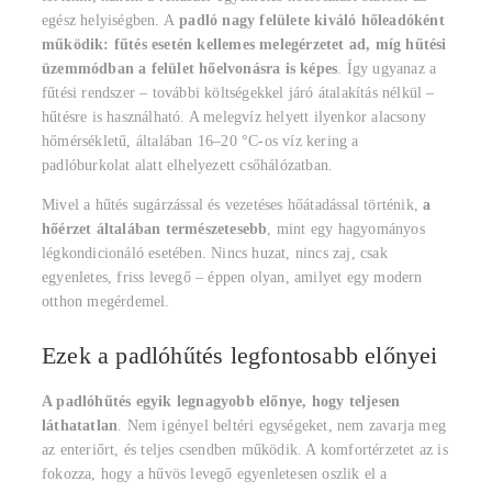
egész helyiségben. A
padló nagy felülete kiváló hőleadóként
működik: fűtés esetén kellemes melegérzetet ad, míg hűtési
üzemmódban a felület hőelvonásra is képes
. Így ugyanaz a
fűtési rendszer – további költségekkel járó átalakítás nélkül –
hűtésre is használható. A melegvíz helyett ilyenkor alacsony
hőmérsékletű, általában 16–20 °C-os víz kering a
padlóburkolat alatt elhelyezett csőhálózatban.
Mivel a hűtés sugárzással és vezetéses hőátadással történik,
a
hőérzet általában természetesebb
, mint egy hagyományos
légkondicionáló esetében. Nincs huzat, nincs zaj, csak
egyenletes, friss levegő – éppen olyan, amilyet egy modern
otthon megérdemel.
Ezek a padlóhűtés legfontosabb előnyei
A padlóhűtés egyik legnagyobb előnye, hogy teljesen
láthatatlan
. Nem igényel beltéri egységeket, nem zavarja meg
az enteriőrt, és teljes csendben működik. A komfortérzetet az is
fokozza, hogy a hűvös levegő egyenletesen oszlik el a