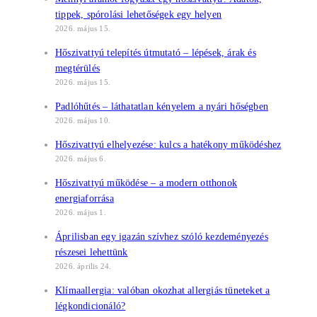
tippek, spórolási lehetőségek egy helyen
2026. május 15.
Hőszivattyú telepítés útmutató – lépések, árak és
megtérülés
2026. május 15.
Padlóhűtés – láthatatlan kényelem a nyári hőségben
2026. május 10.
Hőszivattyú elhelyezése: kulcs a hatékony működéshez
2026. május 6.
Hőszivattyú működése – a modern otthonok
energiaforrása
2026. május 1.
Áprilisban egy igazán szívhez szóló kezdeményezés
részesei lehettünk
2026. április 24.
Klímaallergia: valóban okozhat allergiás tüneteket a
légkondicionáló?