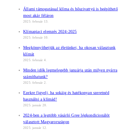
Állami támogatással klíma és hőszivattyú is beépíthető
most akár féláron
2025. február 13.
Klímapiaci elemzés 2024-2025
2025. február 10.
Megkönnyíthetjük az életünket, ha okosan választunk
klímát
2025. február 4.
Minden idők legmelegebb januárja után milyen nyárra
számíthatunk?
2025. február 2.
Ezekre figyelj, ha sokáig és hatékonyan szeretnéd
használni a klímád!
2025. január 20.
2024-ben a legtöbb vásárló Gree légkondicionálót
választott Magyarországon
2025. január 12.