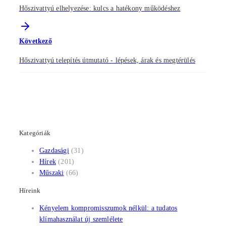
Hőszivattyú elhelyezése: kulcs a hatékony működéshez
Következő
Hőszivattyú telepítés útmutató - lépések, árak és megtérülés
Kategóriák
Gazdasági
(31)
Hírek
(201)
Műszaki
(66)
Híreink
Kényelem kompromisszumok nélkül: a tudatos
klímahasználat új szemlélete