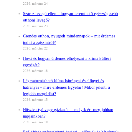
2026. március 24.
Száraz levegő ellen – hogyan teremthető egészségesebb
otthoni levegő?
2026. március 23.
Csendes otthon, nyugodt mindennapok – mit érdemes
tudni a zajszintről?
2026. március 22.
Hová és hogyan érdemes elhelyezni a klíma kültéri
egységét?
2026. március 18.
Légcsatornázható klíma hátrányai és előnyei és
hátrányai – mire érdemes figyelni? Mikor jelenti a
legjobb megoldást?
2026. március 15.
Hőszivattyú vagy gázkazán – melyik éri meg jobban
napjainkban?
2026. március 10.