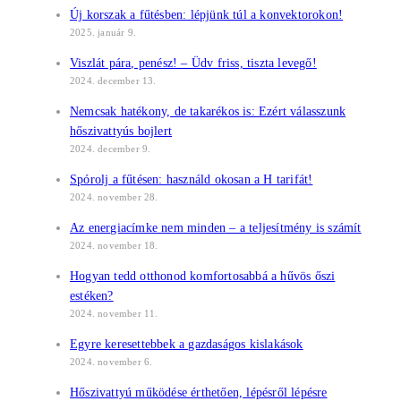
Új korszak a fűtésben: lépjünk túl a konvektorokon!
2025. január 9.
Viszlát pára, penész! – Üdv friss, tiszta levegő!
2024. december 13.
Nemcsak hatékony, de takarékos is: Ezért válasszunk
hőszivattyús bojlert
2024. december 9.
Spórolj a fűtésen: használd okosan a H tarifát!
2024. november 28.
Az energiacímke nem minden – a teljesítmény is számít
2024. november 18.
Hogyan tedd otthonod komfortosabbá a hűvös őszi
estéken?
2024. november 11.
Egyre keresettebbek a gazdaságos kislakások
2024. november 6.
Hőszivattyú működése érthetően, lépésről lépésre