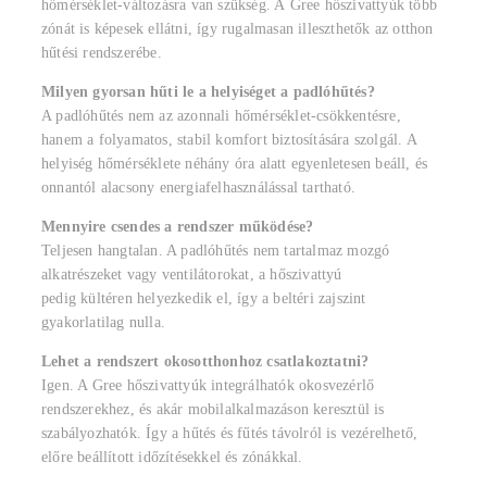
hőmérséklet-változásra van szükség. A Gree hőszivattyúk több
zónát is képesek ellátni, így rugalmasan illeszthetők az otthon
hűtési rendszerébe.
Milyen gyorsan hűti le a helyiséget a padlóhűtés?
A padlóhűtés nem az azonnali hőmérséklet-csökkentésre,
hanem a folyamatos, stabil komfort biztosítására szolgál. A
helyiség hőmérséklete néhány óra alatt egyenletesen beáll, és
onnantól alacsony energiafelhasználással tartható.
Mennyire csendes a rendszer működése?
Teljesen hangtalan. A padlóhűtés nem tartalmaz mozgó
alkatrészeket vagy ventilátorokat, a hőszivattyú
pedig kültéren helyezkedik el, így a beltéri zajszint
gyakorlatilag nulla.
Lehet a rendszert okosotthonhoz csatlakoztatni?
Igen. A Gree hőszivattyúk integrálhatók okosvezérlő
rendszerekhez, és akár mobilalkalmazáson keresztül is
szabályozhatók. Így a hűtés és fűtés távolról is vezérelhető,
előre beállított időzítésekkel és zónákkal.