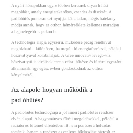
A nyári hónapokban egyre többen keresnek olyan hűtési
megoldást, amely energiatakarékos, csendes és diszkrét. A
padlóhűtés pontosan ezt nyújtja: láthatatlan, mégis hatékony
módja annak, hogy az otthon hőmérséklete kellemes maradjon
a legmelegebb napokon is.
A technológia alapja egyszerű, működése pedig rendkívül
megbízható – különösen, ha megújuló energiaforrással, például
hőszivattyúval kombinálják. A Gree innovatív levegő-víz
hőszivattyúi is ideálisak erre a célra: hűtésre és fűtésre egyaránt
alkalmasak, így egész évben gondoskodnak az otthon
kényelméről.
Az alapok: hogyan működik a
padlóhűtés?
A padlóhűtés technológiája a jól ismert padlófűtés rendszer
elvén alapul. A hagyományos fűtési megoldásokkal, például a
radiátoros fűtésnél ellentétben itt nem pontszerű hőleadás
történik, hanem a rendszer egyenletes hőeloszlást biztosít az