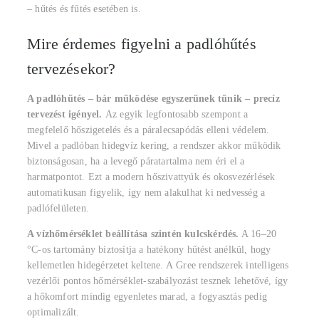
– hűtés és fűtés esetében is.
Mire érdemes figyelni a padlóhűtés
tervezésekor?
A padlóhűtés – bár működése egyszerűnek tűnik – precíz
tervezést igényel.
Az egyik legfontosabb szempont a
megfelelő hőszigetelés és a páralecsapódás elleni védelem.
Mivel a padlóban hidegvíz kering, a rendszer akkor működik
biztonságosan, ha a levegő páratartalma nem éri el a
harmatpontot. Ezt a modern hőszivattyúk és okosvezérlések
automatikusan figyelik, így nem alakulhat ki nedvesség a
padlófelületen.
A vízhőmérséklet beállítása szintén kulcskérdés.
A 16–20
°C-os tartomány biztosítja a hatékony hűtést anélkül, hogy
kellemetlen hidegérzetet keltene. A Gree rendszerek intelligens
vezérlői pontos hőmérséklet-szabályozást tesznek lehetővé, így
a hőkomfort mindig egyenletes marad, a fogyasztás pedig
optimalizált.