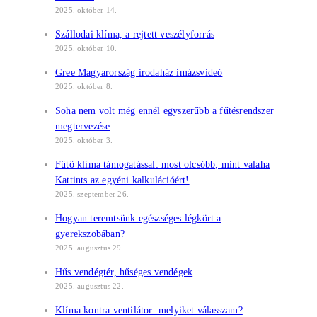
2025. október 14.
Szállodai klíma, a rejtett veszélyforrás
2025. október 10.
Gree Magyarország irodaház imázsvideó
2025. október 8.
Soha nem volt még ennél egyszerűbb a fűtésrendszer
megtervezése
2025. október 3.
Fűtő klíma támogatással: most olcsóbb, mint valaha
Kattints az egyéni kalkulációért!
2025. szeptember 26.
Hogyan teremtsünk egészséges légkört a
gyerekszobában?
2025. augusztus 29.
Hűs vendégtér, hűséges vendégek
2025. augusztus 22.
Klíma kontra ventilátor: melyiket válasszam?