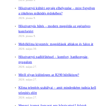
2026. június 9.
Hőszivattyú kültéri egység elhelyezése – mire figyeljen
a tökéletes működés érdekében?
2026. június 9.
Hőszivattyús hűtés – modern megoldás az egészéves
komfortért
2026. június 9.
Mobilklíma kivezetés: megoldások ablakon és falon át
2026. május 30.
Hőszivattyú padlófűtéssel – komfort, hatékonyság,
nyugalom
2026. május 27.
Mitől olyan különleges az R290 hűtőközeg?
2026. május 27.
Klíma telepítés szabályai – amit mindenképp tudnia kell
telepítés előtt
2026. május 27.
Mennyi áramot fogyaszt egy hőszivattyú? Adatok,