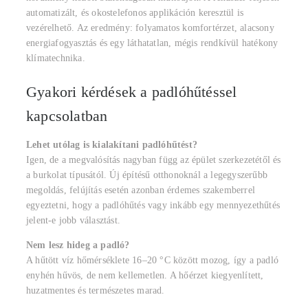
automatizált, és okostelefonos applikáción keresztül is
vezérelhető. Az eredmény: folyamatos komfortérzet, alacsony
energiafogyasztás és egy láthatatlan, mégis rendkívül hatékony
klímatechnika.
Gyakori kérdések a padlóhűtéssel
kapcsolatban
Lehet utólag is kialakítani padlóhűtést?
Igen, de a megvalósítás nagyban függ az épület szerkezetétől és
a burkolat típusától. Új építésű otthonoknál a legegyszerűbb
megoldás, felújítás esetén azonban érdemes szakemberrel
egyeztetni, hogy a padlóhűtés vagy inkább egy mennyezethűtés
jelent-e jobb választást.
Nem lesz hideg a padló?
A hűtött víz hőmérséklete 16–20 °C között mozog, így a padló
enyhén hűvös, de nem kellemetlen. A hőérzet kiegyenlített,
huzatmentes és természetes marad.