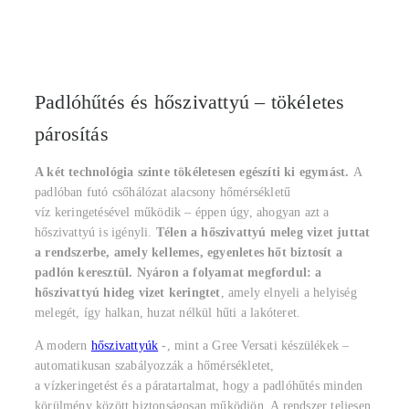
Padlóhűtés és hőszivattyú – tökéletes
párosítás
A két technológia szinte tökéletesen egészíti ki egymást.
A
padlóban futó csőhálózat alacsony hőmérsékletű
víz keringetésével működik – éppen úgy, ahogyan azt a
hőszivattyú is igényli.
Télen a hőszivattyú meleg vizet juttat
a rendszerbe, amely kellemes, egyenletes hőt biztosít a
padlón keresztül. Nyáron a folyamat megfordul: a
hőszivattyú hideg vizet keringtet
, amely elnyeli a helyiség
melegét, így halkan, huzat nélkül hűti a lakóteret.
A modern
hőszivattyúk
-, mint a Gree Versati készülékek –
automatikusan szabályozzák a hőmérsékletet,
a vízkeringetést és a páratartalmat, hogy a padlóhűtés minden
körülmény között biztonságosan működjön. A rendszer teljesen