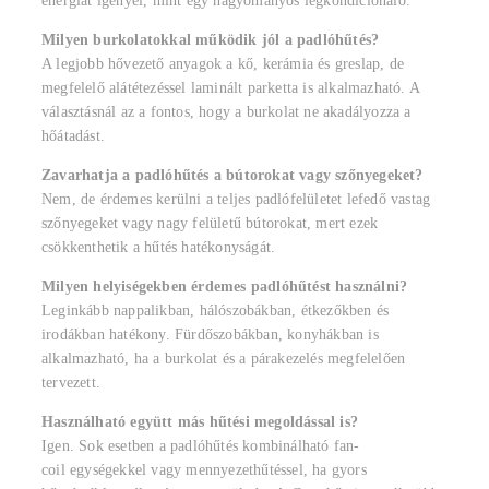
energiát igényel, mint egy hagyományos légkondicionáló.
Milyen burkolatokkal működik jól a padlóhűtés?
A legjobb hővezető anyagok a kő, kerámia és greslap, de
megfelelő alátétezéssel laminált parketta is alkalmazható. A
választásnál az a fontos, hogy a burkolat ne akadályozza a
hőátadást.
Zavarhatja a padlóhűtés a bútorokat vagy szőnyegeket?
Nem, de érdemes kerülni a teljes padlófelületet lefedő vastag
szőnyegeket vagy nagy felületű bútorokat, mert ezek
csökkenthetik a hűtés hatékonyságát.
Milyen helyiségekben érdemes padlóhűtést használni?
Leginkább nappalikban, hálószobákban, étkezőkben és
irodákban hatékony. Fürdőszobákban, konyhákban is
alkalmazható, ha a burkolat és a párakezelés megfelelően
tervezett.
Használható együtt más hűtési megoldással is?
Igen. Sok esetben a padlóhűtés kombinálható fan-
coil egységekkel vagy mennyezethűtéssel, ha gyors