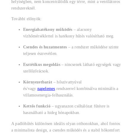
helyiségben, nem koncentrálódik egy térre, mint a ventilátoros
rendszereknél.
További előnyök:
Energiahatékony működés
– alacsony
vízhőmérséklettel is hatékony hűtés valósítható meg.
Csendes és huzatmentes
– a rendszer működése szinte
teljesen észrevétlen.
Esztétikus megoldás
– nincsenek látható egységek vagy
szellőzőrácsok.
Környezetbarát
– hőszivattyúval
és/vagy
napelemes
rendszerrel kombinálva minimális a
villamosenergia-felhasználás.
Kettős funkció
– ugyanazon csőhálózat fűtésre is
használható a hideg hónapokban.
A padlóhűtés különösen ideális olyan otthonokban, ahol fontos
a minimalista design, a csendes működés és a stabil hőkomfort