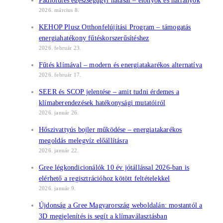
Padlófűtés egészségügyi hatásai – előnyök és hátrányok
2026. március 8.
KEHOP Plusz Otthonfelújítási Program – támogatás
energiahatékony fűtéskorszerűsítéshez
2026. február 23.
Fűtés klímával – modern és energiatakarékos alternatíva
2026. február 17.
SEER és SCOP jelentése – amit tudni érdemes a
klímaberendezések hatékonysági mutatóiról
2026. január 26.
Hőszivattyús bojler működése – energiatakarékos
megoldás melegvíz előállításra
2026. január 22.
Gree légkondicionálók 10 év jótállással 2026-ban is
elérhető a regisztrációhoz kötött feltételekkel
2026. január 9.
Újdonság a Gree Magyarország weboldalán: mostantól a
3D megjelenítés is segít a klímaválasztásban