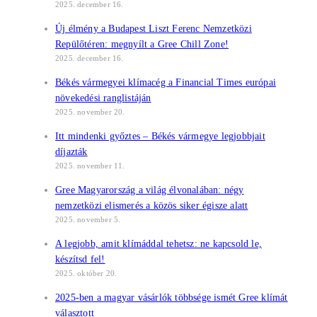
2025. december 16.
Új élmény a Budapest Liszt Ferenc Nemzetközi
Repülőtéren: megnyílt a Gree Chill Zone!
2025. december 16.
Békés vármegyei klímacég a Financial Times európai
növekedési ranglistáján
2025. november 20.
Itt mindenki győztes – Békés vármegye legjobbjait
díjazták
2025. november 11.
Gree Magyarország a világ élvonalában: négy
nemzetközi elismerés a közös siker égisze alatt
2025. november 5.
A legjobb, amit klímáddal tehetsz: ne kapcsold le,
készítsd fel!
2025. október 20.
2025-ben a magyar vásárlók többsége ismét Gree klímát
választott