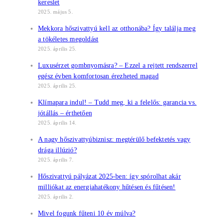
kereslet
2025. május 5.
Mekkora hőszivattyú kell az otthonába? Így találja meg
a tökéletes megoldást
2025. április 25.
Luxusérzet gombnyomásra? – Ezzel a rejtett rendszerrel
egész évben komfortosan érezheted magad
2025. április 25.
Klímapara indul! – Tudd meg, ki a felelős: garancia vs.
jótállás – érthetően
2025. április 14.
A nagy hőszivattyúbiznisz: megtérülő befektetés vagy
drága illúzió?
2025. április 7.
Hőszivattyú pályázat 2025-ben: így spórolhat akár
milliókat az energiahatékony hűtésen és fűtésen!
2025. április 2.
Mivel fogunk fűteni 10 év múlva?