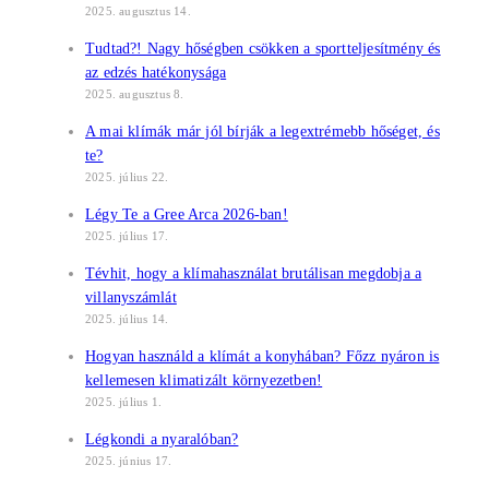
2025. augusztus 14.
Tudtad?! Nagy hőségben csökken a sportteljesítmény és
az edzés hatékonysága
2025. augusztus 8.
A mai klímák már jól bírják a legextrémebb hőséget, és
te?
2025. július 22.
Légy Te a Gree Arca 2026-ban!
2025. július 17.
Tévhit, hogy a klímahasználat brutálisan megdobja a
villanyszámlát
2025. július 14.
Hogyan használd a klímát a konyhában? Főzz nyáron is
kellemesen klimatizált környezetben!
2025. július 1.
Légkondi a nyaralóban?
2025. június 17.