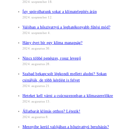
2024. szeptember 18.
Így spórolhatunk sokat a klímatelepítés árán
2024. szeptember 12.
Valóban a hőszivattyú a leghatékonyabb fűtési mód?
2024. szeptember 4.
Hány évet bír egy klíma manapság?
2024. augusztus 30.
Nincs többé penészes, rossz levegő
2024. augusztus 28.
Szabad bekapcsolt légkondi mellett aludni? Sokan
csinálják, de több kérdést is felvet
2024. augusztus 21.
Heteket kell várni a csúcsszezonban a klímaszerelőkre
2024. augusztus 13.
Állatbarát klímás otthon? Létezik!
2024. augusztus 8.
Mennyibe kerül valójában a hőszivattyú beruházás?