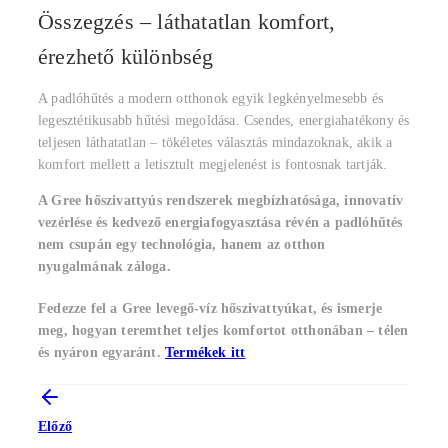
Összegzés – láthatatlan komfort,
érezhető különbség
A padlóhűtés a modern otthonok egyik legkényelmesebb és
legesztétikusabb hűtési megoldása. Csendes, energiahatékony és
teljesen láthatatlan – tökéletes választás mindazoknak, akik a
komfort mellett a letisztult megjelenést is fontosnak tartják.
A Gree hőszivattyús rendszerek megbízhatósága, innovatív
vezérlése és kedvező energiafogyasztása révén a padlóhűtés
nem csupán egy technológia, hanem az otthon
nyugalmának záloga.
Fedezze fel a
Gree
levegő-víz hőszivattyúkat, és ismerje
meg, hogyan teremthet teljes komfortot otthonában – télen
és nyáron egyaránt.
Termékek itt
Előző