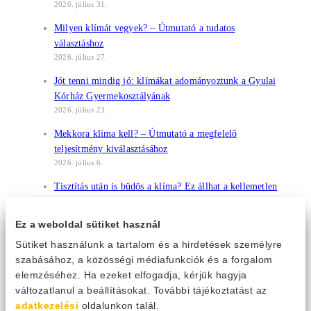
2026. július 31.
Milyen klímát vegyek? – Útmutató a tudatos
választáshoz
2026. július 27.
Jót tenni mindig jó: klímákat adományoztunk a Gyulai
Kórház Gyermekosztályának
2026. július 23.
Mekkora klíma kell? – Útmutató a megfelelő
teljesítmény kiválasztásához
2026. július 6.
Tisztítás után is büdös a klíma? Ez állhat a kellemetlen
szag mögött
2026. június 30.
Ez a weboldal sütiket használ
A Gree klíma távirányítók bemutatása: funkciók és
Sütiket használunk a tartalom és a hirdetések személyre
használat
szabásához, a közösségi médiafunkciók és a forgalom
2026. június 20.
elemzéséhez. Ha ezeket elfogadja, kérjük hagyja
változatlanul a beállításokat. További tájékoztatást az
Épphogy fellélegezhettünk, a napokban visszatér a
adatkezelési
oldalunkon talál.
brutális hőség