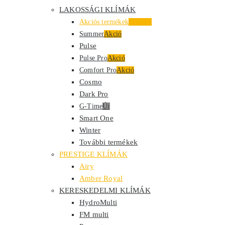
LAKOSSÁGI KLÍMÁK
Akciós termékek
Kiemelt
Summer
Akció
Pulse
Pulse Pro
Akció
Comfort Pro
Akció
Cosmo
Dark Pro
G-Time
Új
Smart One
Winter
További termékek
PRESTIGE KLÍMÁK
Airy
Amber Royal
KERESKEDELMI KLÍMÁK
HydroMulti
FM multi