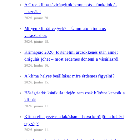
A Gree klíma távirányítók bemutatása: funkciók és
használat
2026. június 20.
Milyen klímát vegyek? – Útmutató a tudatos
választáshoz
2026. június 18.
Klímapiac 2026: történelmi árcsökkenés után ismét
drágulás jöhet – most érdemes dönteni a vásárlásról
2026. június 16.
A klíma helyes beállítása: mire érdemes figyelni?
2026. június 15.
Hőségriadó: kánikula idején sem csak hűtésre keresik a
klímát
2026. június 11.
Klíma elhelyezése a lakásban – hova kerüljön a beltéri
egység?
2026. június 11.