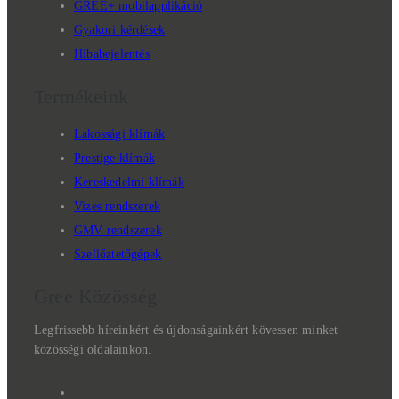
GREE+ mobilapplikáció
Gyakori kérdések
Hibabejelentés
Termékeink
Lakossági klímák
Prestige klímák
Kereskedelmi klímák
Vizes rendszerek
GMV rendszerek
Szellőztetőgépek
Gree Közösség
Legfrissebb híreinkért és újdonságainkért kövessen minket
közösségi oldalainkon.