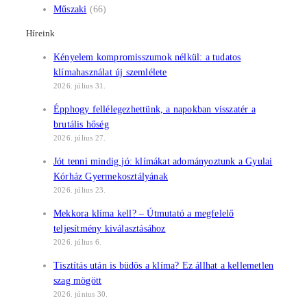
Műszaki
(66)
Híreink
Kényelem kompromisszumok nélkül: a tudatos
klímahasználat új szemlélete
2026. július 31.
Épphogy fellélegezhettünk, a napokban visszatér a
brutális hőség
2026. július 27.
Jót tenni mindig jó: klímákat adományoztunk a Gyulai
Kórház Gyermekosztályának
2026. július 23.
Mekkora klíma kell? – Útmutató a megfelelő
teljesítmény kiválasztásához
2026. július 6.
Tisztítás után is büdös a klíma? Ez állhat a kellemetlen
szag mögött
2026. június 30.