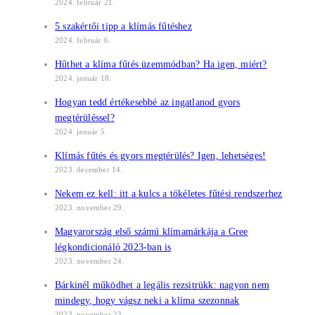
2024. február 21.
5 szakértői tipp a klímás fűtéshez
2024. február 6.
Hűthet a klíma fűtés üzemmódban? Ha igen, miért?
2024. január 18.
Hogyan tedd értékesebbé az ingatlanod gyors
megtérüléssel?
2024. január 5.
Klímás fűtés és gyors megtérülés? Igen, lehetséges!
2023. december 14.
Nekem ez kell: itt a kulcs a tökéletes fűtési rendszerhez
2023. november 29.
Magyarország első számú klímamárkája a Gree
légkondicionáló 2023-ban is
2023. november 24.
Bárkinél működhet a legális rezsitrükk: nagyon nem
mindegy, hogy vágsz neki a klíma szezonnak
2023. november 23.