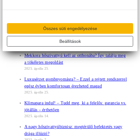
Mobilklíma működése: ezt érdemes tudni vásárlás előtt
2025. május 10.
Már készülnek a magyarok a rekordhőségre:
Összes süti engedélyezése
drasztikusan emelkedik a klímaberendezések iránti
kereslet
Beállítások
2025. május 5.
Mekkora hőszivattyú kell az otthonába? Így találja meg
a tökéletes megoldást
2025. április 25.
Luxusérzet gombnyomásra? – Ezzel a rejtett rendszerrel
egész évben komfortosan érezheted magad
2025. április 25.
Klímapara indul! – Tudd meg, ki a felelős: garancia vs.
jótállás – érthetően
2025. április 14.
A nagy hőszivattyúbiznisz: megtérülő befektetés vagy
drága illúzió?
2025. április 7.