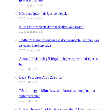
gyerekszobában?
2025. augusztus 29.
Hűs vendégtér, hűséges vendégek
2025. augusztus 22.
Klíma kontra ventilátor: melyiket válasszam?
2025. augusztus 14.
Tudtad?! Nagy hőségben csökken a sportteljesítmény és
az edzés hatékonysága
2025. augusztus 8.
A mai klímák már jól bírják a legextrémebb hőséget, és
te?
2025. július 22.
Légy Te a Gree Arca 2026-ban!
2025. július 17.
Tévhit, hogy a klímahasználat brutálisan megdobja a
villanyszámlát
2025. július 14.
Hogyan használd a klímát a konyhában? Főzz nyáron is