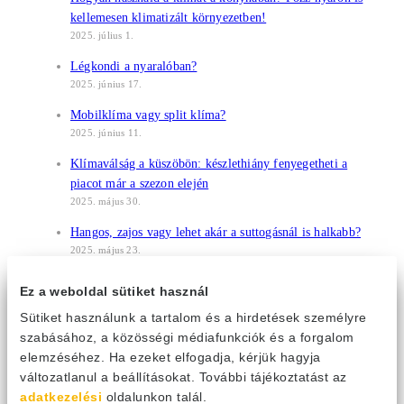
kellemesen klimatizált környezetben!
2025. július 1.
Légkondi a nyaralóban?
2025. június 17.
Mobilklíma vagy split klíma?
2025. június 11.
Klímaválság a küszöbön: készlethiány fenyegetheti a
piacot már a szezon elején
2025. május 30.
Hangos, zajos vagy lehet akár a suttogásnál is halkabb?
2025. május 23.
Klímatípusok – melyik az ideális választás otthonába?
Ez a weboldal sütiket használ
2025. május 22.
Sütiket használunk a tartalom és a hirdetések személyre
Hőszivattyús fűtés: minden, amit érdemes tudni róla
szabásához, a közösségi médiafunkciók és a forgalom
2025. május 13.
elemzéséhez. Ha ezeket elfogadja, kérjük hagyja
változatlanul a beállításokat. További tájékoztatást az
Irodai klímahasználat: hűvös levegő, forró vita?
adatkezelési
oldalunkon talál.
2025. május 12.