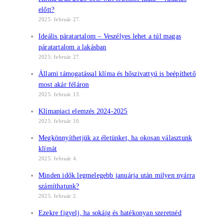
előtt?
2025. február 27.
Ideális páratartalom – Veszélyes lehet a túl magas
páratartalom a lakásban
2025. február 27.
Állami támogatással klíma és hőszivattyú is beépíthető
most akár féláron
2025. február 13.
Klímapiaci elemzés 2024-2025
2025. február 10.
Megkönnyíthetjük az életünket, ha okosan választunk
klímát
2025. február 4.
Minden idők legmelegebb januárja után milyen nyárra
számíthatunk?
2025. február 2.
Ezekre figyelj, ha sokáig és hatékonyan szeretnéd