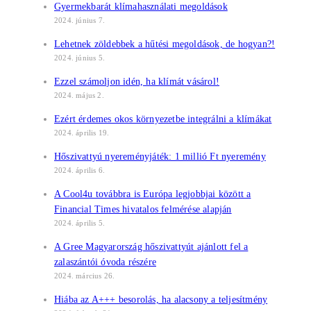
Gyermekbarát klímahasználati megoldások
2024. június 7.
Lehetnek zöldebbek a hűtési megoldások, de hogyan?!
2024. június 5.
Ezzel számoljon idén, ha klímát vásárol!
2024. május 2.
Ezért érdemes okos környezetbe integrálni a klímákat
2024. április 19.
Hőszivattyú nyereményjáték: 1 millió Ft nyeremény
2024. április 6.
A Cool4u továbbra is Európa legjobbjai között a
Financial Times hivatalos felmérése alapján
2024. április 5.
A Gree Magyarország hőszivattyút ajánlott fel a
zalaszántói óvoda részére
2024. március 26.
Hiába az A+++ besorolás, ha alacsony a teljesítmény