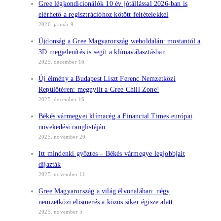
Gree légkondicionálók 10 év jótállással 2026-ban is
elérhető a regisztrációhoz kötött feltételekkel
2026. január 9.
Újdonság a Gree Magyarország weboldalán: mostantól a
3D megjelenítés is segít a klímaválasztásban
2025. december 16.
Új élmény a Budapest Liszt Ferenc Nemzetközi
Repülőtéren: megnyílt a Gree Chill Zone!
2025. december 16.
Békés vármegyei klímacég a Financial Times európai
növekedési ranglistáján
2025. november 20.
Itt mindenki győztes – Békés vármegye legjobbjait
díjazták
2025. november 11.
Gree Magyarország a világ élvonalában: négy
nemzetközi elismerés a közös siker égisze alatt
2025. november 5.