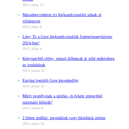
2023. július 17.
Másodpercenként tíz légkondicionálót adnak el
világszerte
2023. július 6.
Légy Te a Gree légkondicionálók Szépségnagykövete
2024-ben!
2023. július 6.
Kényszerből előny: emiatt állhatnak át zöld működésre
az irodaházak
2023. június 26.
Európa legjobb Gree kereskedője
2023. június 21.
Miért veszélyesek a szürke- és fekete importból
származó klímák?
2023. június 9.
2 héten múlhat: megsülünk vagy hűsölünk otthon
2023. május 24.