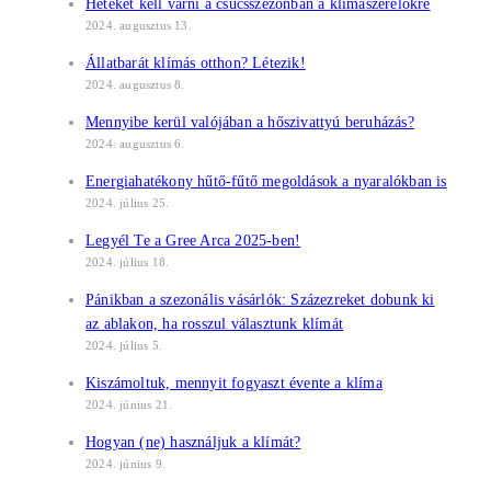
Heteket kell várni a csúcsszezonban a klímaszerelőkre
2024. augusztus 13.
Állatbarát klímás otthon? Létezik!
2024. augusztus 8.
Mennyibe kerül valójában a hőszivattyú beruházás?
2024. augusztus 6.
Energiahatékony hűtő-fűtő megoldások a nyaralókban is
2024. július 25.
Legyél Te a Gree Arca 2025-ben!
2024. július 18.
Pánikban a szezonális vásárlók: Százezreket dobunk ki
az ablakon, ha rosszul választunk klímát
2024. július 5.
Kiszámoltuk, mennyit fogyaszt évente a klíma
2024. június 21.
Hogyan (ne) használjuk a klímát?
2024. június 9.