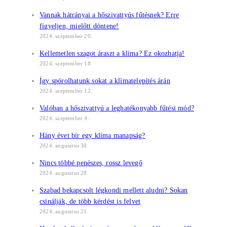
Vannak hátrányai a hőszivattyús fűtésnek? Erre
figyeljen, mielőtt döntene!
2024. szeptember 20.
Kellemetlen szagot áraszt a klíma? Ez okozhatja!
2024. szeptember 18.
Így spórolhatunk sokat a klímatelepítés árán
2024. szeptember 12.
Valóban a hőszivattyú a leghatékonyabb fűtési mód?
2024. szeptember 4.
Hány évet bír egy klíma manapság?
2024. augusztus 30.
Nincs többé penészes, rossz levegő
2024. augusztus 28.
Szabad bekapcsolt légkondi mellett aludni? Sokan
csinálják, de több kérdést is felvet
2024. augusztus 21.