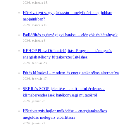
2026. március 15.
Hőszivattyú vagy gázkazán – melyik éri meg jobban
napjainkban?
2026. március 10.
Padlófűtés egészségügyi hatásai – előnyök és hátrányok
2026. március 8.
KEHOP Plusz Otthonfelújítási Program – támogatás
energiahatékony fűtéskorszerűsítéshez
2026. február 23.
Fűtés klímával – modern és energiatakarékos alternatíva
2026. február 17.
SEER és SCOP jelentése – amit tudni érdemes a
klímaberendezések hatékonysági mutatóiról
2026. január 26.
Hőszivattyús bojler működése – energiatakarékos
megoldás melegvíz előállításra
2026. január 22.