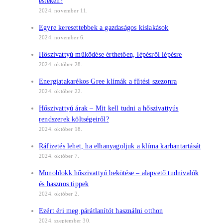
estéken?
2024. november 11.
Egyre keresettebbek a gazdaságos kislakások
2024. november 6.
Hőszivattyú működése érthetően, lépésről lépésre
2024. október 28.
Energiatakarékos Gree klímák a fűtési szezonra
2024. október 22.
Hőszivattyú árak – Mit kell tudni a hőszivattyús
rendszerek költségeiről?
2024. október 18.
Ráfizetés lehet, ha elhanyagoljuk a klíma karbantartását
2024. október 7.
Monoblokk hőszivattyú bekötése – alapvető tudnivalók
és hasznos tippek
2024. október 2.
Ezért éri meg párátlanítót használni otthon
2024. szeptember 30.