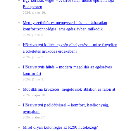
Egy korszak vége? – A Gree talán utolsó épülethálója
Budapesten
2026. június 10.
Mennyezethűtés és mennyezetfűtés – a láthatatlan
komforttechnológia, ami egész évben működik
2026. június 9.
Hőszivattyú kültéri egység elhelyezése – mire figyeljen
a tökéletes működés érdekében?
2026. június 9.
Hőszivattyús hűtés – modern megoldás az egészéves
komfortért
2026. június 9.
Mobilklíma kivezetés: megoldások ablakon és falon át
2026. május 30.
Hőszivattyú padlófűtéssel – komfort, hatékonyság,
nyugalom
2026. május 27.
Mitől olyan különleges az R290 hűtőközeg?