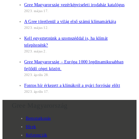
Gree Magyarország vezérképviseleti irodaház katalógus
2023. május 17.
A Gree töretlenül a világ első számú klímamárkája
2023. május 12.
Kell egyeztetnünk a szomszéddal is, ha klímát
telepítenénk?
2023. május 2.
Gree Magyarország – Európa 1000 legdinamikusabban
fejlődő cégei között.
2023. április 28.
Fontos hír érkezett a klímákról a nyári forróság előtt
2023. április 17.
Gree Magyarország
Bemutatkozás
Hírek
Referenciák