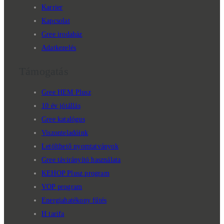
Karrier
Kapcsolat
Gree irodaház
Adatkezelés
Támogatás
Gree HEM Plusz
10 év jótállás
Gree katalógus
Viszonteladóink
Letölthető nyomtatványok
Gree távirányító használata
KEHOP Plusz program
VOP program
Energiahatékony fűtés
H tarifa