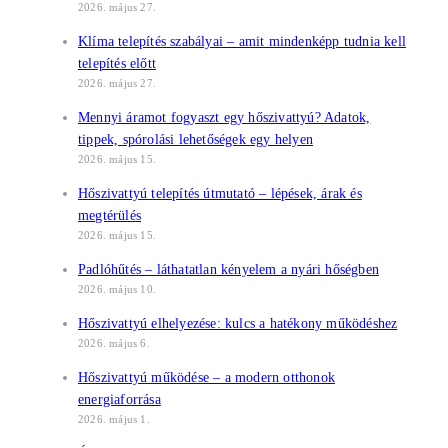
2026. május 27.
Klíma telepítés szabályai – amit mindenképp tudnia kell
telepítés előtt
2026. május 27.
Mennyi áramot fogyaszt egy hőszivattyú? Adatok,
tippek, spórolási lehetőségek egy helyen
2026. május 15.
Hőszivattyú telepítés útmutató – lépések, árak és
megtérülés
2026. május 15.
Padlóhűtés – láthatatlan kényelem a nyári hőségben
2026. május 10.
Hőszivattyú elhelyezése: kulcs a hatékony működéshez
2026. május 6.
Hőszivattyú működése – a modern otthonok
energiaforrása
2026. május 1.