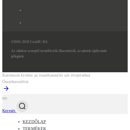
©2001-2026 Cool4U Kft.
Az
oldalon
szereplő
termékfotók
illusztrációk,
az
adatok
tájékoztató
jellegűek.
Kattintson kívülre az összehasonlító sáv elrejtéséhez
Összehasonlítás
Keresés
KEZDŐLAP
TERMÉKEK