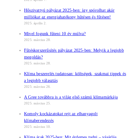
Hőszivattyú pályázat 2025-ben: így spórolhat akár
milliókat az energiahatékony hűtésen és fűtésen!
2025. április 2.
Mivel fogunk fűteni 10 év múlva?
2025. március 28.
Fűtéskorszerűsítés pályázat 2025-ben: Melyik a legjobb
megoldás?
2025. március 28.
Klíma beszerelés tudatosan: költségek, szakmai tippek és
a legjobb választás
2025. március 26.
A Gree továbbra is a világ első számú klímamárkája
2025. március 25.
Komoly kockázatokat rejt az elhanyagolt
klímaberendezés
2025. március 10.
Klíma árak 2025-ben: Mit érdemes tudni – vásárlás