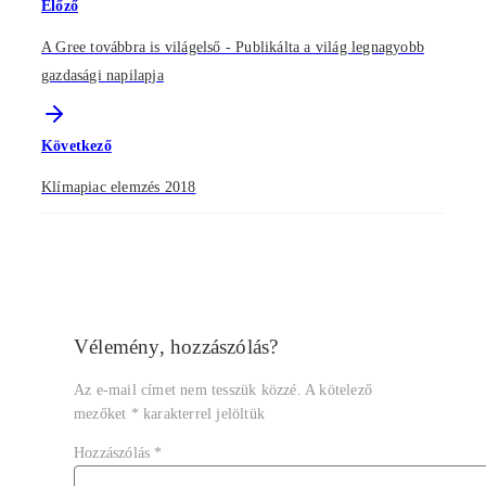
Előző
A Gree továbbra is világelső - Publikálta a világ legnagyobb
gazdasági napilapja
Következő
Klímapiac elemzés 2018
Vélemény, hozzászólás?
Az e-mail címet nem tesszük közzé.
A kötelező
mezőket
*
karakterrel jelöltük
Hozzászólás
*