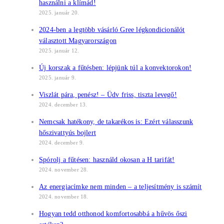
használni a klímád!
2025. január 20.
2024-ben a legtöbb vásárló Gree légkondicionálót
választott Magyarországon
2025. január 12.
Új korszak a fűtésben: lépjünk túl a konvektorokon!
2025. január 9.
Viszlát pára, penész! – Üdv friss, tiszta levegő!
2024. december 13.
Nemcsak hatékony, de takarékos is: Ezért válasszunk
hőszivattyús bojlert
2024. december 9.
Spórolj a fűtésen: használd okosan a H tarifát!
2024. november 28.
Az energiacímke nem minden – a teljesítmény is számít
2024. november 18.
Hogyan tedd otthonod komfortosabbá a hűvös őszi