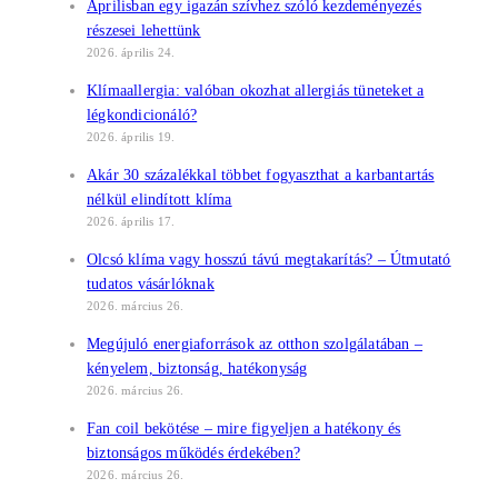
Áprilisban egy igazán szívhez szóló kezdeményezés
részesei lehettünk
2026. április 24.
Klímaallergia: valóban okozhat allergiás tüneteket a
légkondicionáló?
2026. április 19.
Akár 30 százalékkal többet fogyaszthat a karbantartás
nélkül elindított klíma
2026. április 17.
Olcsó klíma vagy hosszú távú megtakarítás? – Útmutató
tudatos vásárlóknak
2026. március 26.
Megújuló energiaforrások az otthon szolgálatában –
kényelem, biztonság, hatékonyság
2026. március 26.
Fan coil bekötése – mire figyeljen a hatékony és
biztonságos működés érdekében?
2026. március 26.