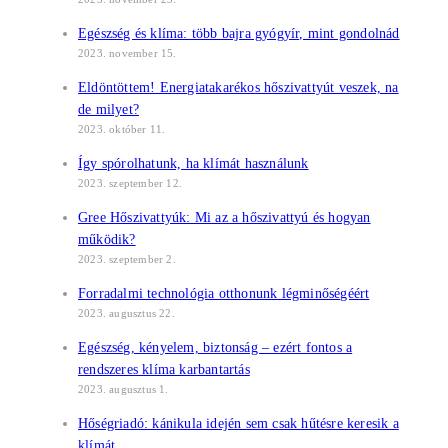
Egészség és klíma: több bajra gyógyír, mint gondolnád
2023. november 15.
Eldöntöttem! Energiatakarékos hőszivattyút veszek, na
de milyet?
2023. október 11.
Így spórolhatunk, ha klímát használunk
2023. szeptember 12.
Gree Hőszivattyúk: Mi az a hőszivattyú és hogyan
működik?
2023. szeptember 2.
Forradalmi technológia otthonunk légminőségéért
2023. augusztus 22.
Egészség, kényelem, biztonság – ezért fontos a
rendszeres klíma karbantartás
2023. augusztus 1.
Hőségriadó: kánikula idején sem csak hűtésre keresik a
klímát