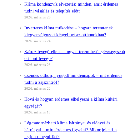
Klíma kondenzvíz elvezetés: minden, amit érdemes
tudni vásárlás és telepítés előtt
2026. március 26.
Inverteres klíma működése – hogyan teremtenek
kiegyensúlyozott kényelmet az otthonokban?
2026. március 24.
Száraz levegő ellen – hogyan teremthető egészségesebb
otthoni levegő?
2026. március 23.
Csendes otthon, nyugodt mindennapok – mit érdemes
tudni a zajszintről?
2026. március 22.
Hová és hogyan érdemes elhelyezni a klíma kültéri
egységét?
2026. március 18.
Légcsatornázható klíma hátrányai és előnyei és
hátrányai – mire érdemes figyelni? Mikor jelenti a
legjobb megoldást?