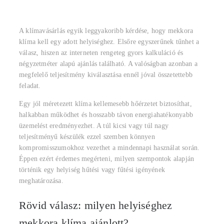
A klímavásárlás egyik leggyakoribb kérdése, hogy mekkora
klíma kell egy adott helyiséghez. Elsőre egyszerűnek tűnhet a
válasz, hiszen az interneten rengeteg gyors kalkuláció és
négyzetméter alapú ajánlás található. A valóságban azonban a
megfelelő teljesítmény kiválasztása ennél jóval összetettebb
feladat.
Egy jól méretezett klíma kellemesebb hőérzetet biztosíthat,
halkabban működhet és hosszabb távon energiahatékonyabb
üzemelést eredményezhet. A túl kicsi vagy túl nagy
teljesítményű készülék ezzel szemben könnyen
kompromisszumokhoz vezethet a mindennapi használat során.
Éppen ezért érdemes megérteni, milyen szempontok alapján
történik egy helyiség hűtési vagy fűtési igényének
meghatározása.
Rövid válasz: milyen helyiséghez
mekkora klíma ajánlott?