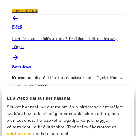
Gree termékek
Előző
Tisztítás után is büdös a klíma? Ez állhat a kellemetlen szag
mögött
Következő
Jót tenni mindig jó: klímákat adományoztunk a Gyulai Kórház
Gyermekosztályának
Ez a weboldal sütiket használ
Sütiket használunk a tartalom és a hirdetések személyre
szabásához, a közösségi médiafunkciók és a forgalom
elemzéséhez. Ha ezeket elfogadja, kérjük hagyja
változatlanul a beállításokat. További tájékoztatást az
Kategóriák
adatkezelési
oldalunkon talál.