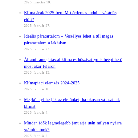
2025. március 10.
Klíma árak 2025-ben: Mit érdemes tudni – vásárlás
előtt?
2025. február 27.
Ideális páratartalom – Veszélyes lehet a túl magas
páratartalom a lakásban
2025. február 27.
Állami támogatással klíma és hőszivattyú is beépíthető
most akár féláron
2025. február 13.
Klímapiaci elemzés 2024-2025
2025. február 10.
Megkönnyíthetjük az életünket, ha okosan választunk
klímát
2025. február 4.
Minden idők legmelegebb januárja után milyen nyárra
számíthatunk?
2025. február 2.