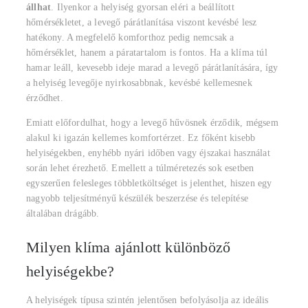
állhat
. Ilyenkor a helyiség gyorsan eléri a beállított
hőmérsékletet, a levegő párátlanítása viszont kevésbé lesz
hatékony. A megfelelő komforthoz pedig nemcsak a
hőmérséklet, hanem a páratartalom is fontos. Ha a klíma túl
hamar leáll, kevesebb ideje marad a levegő párátlanítására, így
a helyiség levegője nyirkosabbnak, kevésbé kellemesnek
érződhet.
Emiatt előfordulhat, hogy a levegő hűvösnek érződik, mégsem
alakul ki igazán kellemes komfortérzet. Ez főként kisebb
helyiségekben, enyhébb nyári időben vagy éjszakai használat
során lehet érezhető. Emellett a túlméretezés sok esetben
egyszerűen felesleges többletköltséget is jelenthet, hiszen egy
nagyobb teljesítményű készülék beszerzése és telepítése
általában drágább.
Milyen klíma ajánlott különböző
helyiségekbe?
A helyiségek típusa szintén jelentősen befolyásolja az ideális