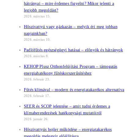
hátrányai – mire érdemes figyelni? Mikor jelenti a
legjobb megoldást?
2026. március 15.
Hőszivattyú vagy gázkazán – melyik éri meg jobban
napjainkban?
2026. március 10.
Padlófűtés egészségügyi hatásai – előnyök és hátrányok
2026. március 8.
KEHOP Plusz Otthonfelújítási Program – támogatás
energiahatékony fűtéskorszerűsítéshez
2026. február 23.
Fűtés klímával – modern és energiatakarékos alternatíva
2026. február 17.
SEER és SCOP jelentése – amit tudni érdemes a
klímaberendezések hatékonysági mutatóiról
2026. január 26.
Hőszivattyús bojler működése – energiatakarékos
megoldás melegvíz előállításra