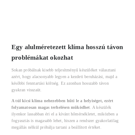
Egy alulméretezett klíma hosszú távon
problémákat okozhat
Sokan próbálnak kisebb teljesítményű készüléket választani
azért, hogy alacsonyabb legyen a kezdeti beruházási, majd a
későbbi fenntartási költség. Ez azonban hosszabb távon
gyakran visszaüt.
A túl kicsi klíma nehezebben hűti le a helyiséget, ezért
folyamatosan magas terhelésen működhet
. A készülék
ilyenkor lassabban éri el a kívánt hőmérsékletet, miközben a
fogyasztás is magasabb lehet, hiszen a rendszer gyakorlatilag
megállás nélkül próbálja tartani a beállított értéket.