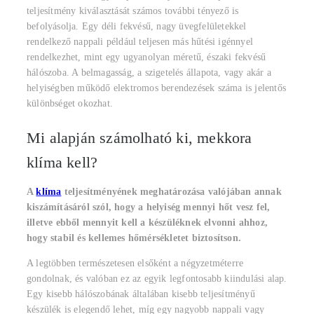
teljesítmény kiválasztását számos további tényező is
befolyásolja. Egy déli fekvésű, nagy üvegfelületekkel
rendelkező nappali például teljesen más hűtési igénnyel
rendelkezhet, mint egy ugyanolyan méretű, északi fekvésű
hálószoba. A belmagasság, a szigetelés állapota, vagy akár a
helyiségben működő elektromos berendezések száma is jelentős
különbséget okozhat.
Mi alapján számolható ki, mekkora
klíma kell?
A
klíma
teljesítményének meghatározása valójában annak
kiszámításáról szól, hogy a helyiség mennyi hőt vesz fel,
illetve ebből mennyit kell a készüléknek elvonni ahhoz,
hogy stabil és kellemes hőmérsékletet biztosítson.
A legtöbben természetesen elsőként a négyzetméterre
gondolnak, és valóban ez az egyik legfontosabb kiindulási alap.
Egy kisebb hálószobának általában kisebb teljesítményű
készülék is elegendő lehet, míg egy nagyobb nappali vagy