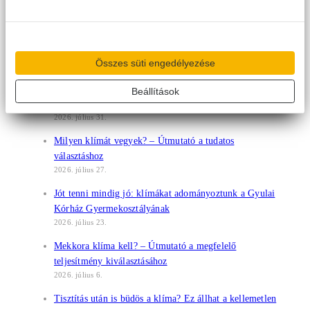
Gazdasági
(31)
Hírek
(201)
Műszaki
(66)
Összes süti engedélyezése
Híreink
Kényelem kompromisszumok nélkül: a tudatos
Beállítások
klímahasználat új szemlélete
2026. július 31.
Milyen klímát vegyek? – Útmutató a tudatos
választáshoz
2026. július 27.
Jót tenni mindig jó: klímákat adományoztunk a Gyulai
Kórház Gyermekosztályának
2026. július 23.
Mekkora klíma kell? – Útmutató a megfelelő
teljesítmény kiválasztásához
2026. július 6.
Tisztítás után is büdös a klíma? Ez állhat a kellemetlen