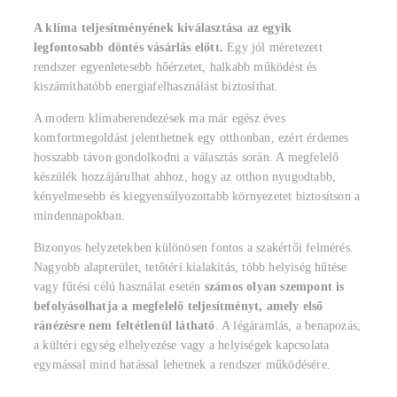
A klíma teljesítményének kiválasztása az egyik
legfontosabb döntés vásárlás előtt.
Egy jól méretezett
rendszer egyenletesebb hőérzetet, halkabb működést és
kiszámíthatóbb energiafelhasználást biztosíthat.
A modern klímaberendezések ma már egész éves
komfortmegoldást jelenthetnek egy otthonban, ezért érdemes
hosszabb távon gondolkodni a választás során. A megfelelő
készülék hozzájárulhat ahhoz, hogy az otthon nyugodtabb,
kényelmesebb és kiegyensúlyozottabb környezetet biztosítson a
mindennapokban.
Bizonyos helyzetekben különösen fontos a szakértői felmérés.
Nagyobb alapterület, tetőtéri kialakítás, több helyiség hűtése
vagy fűtési célú használat esetén
számos olyan szempont is
befolyásolhatja a megfelelő teljesítményt, amely első
ránézésre nem feltétlenül látható
. A légáramlás, a benapozás,
a kültéri egység elhelyezése vagy a helyiségek kapcsolata
egymással mind hatással lehetnek a rendszer működésére.