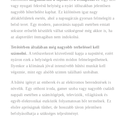
vagy nyugati fekvésű helyiség a nyári időszakban jelentősen
nagyobb hőterhelést kaphat. Ez különösen igaz nagy
ablakfelületek esetén, ahol a napsugárzás gyorsan felmelegíti a
belső teret. Egy modern, panorámás nappali esetében emiatt
sokszor erősebb készülék válhat szükségessé még akkor is, ha
az alapterület önmagában nem indokolná.
Tetőtérben általában még nagyobb terheléssel kell
számolni.
A tetőszerkezet közvetlenül kapja a napsütést, ezért
nyáron ezek a helyiségek extrém módon felmelegedhetnek.
Ilyenkor a klímának jóval intenzívebb hűtési munkát kell
végeznie, mint egy alsóbb szinten található szobában.
A hűtési igényt az emberek és az elektromos berendezések is
növelik. Egy otthoni iroda, gamer szoba vagy nagyobb családi
nappali esetében a számítógépek, televíziók, világítások és
egyéb elektronikai eszközök folyamatosan hőt termelnek. Ez
elsőre apróságnak tűnhet, de hosszabb távon jelentősen
befolyásolhatja a szükséges teljesítményt.