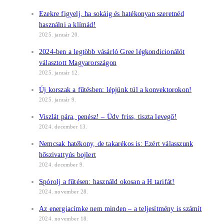
Ezekre figyelj, ha sokáig és hatékonyan szeretnéd
használni a klímád!
2025. január 20.
2024-ben a legtöbb vásárló Gree légkondicionálót
választott Magyarországon
2025. január 12.
Új korszak a fűtésben: lépjünk túl a konvektorokon!
2025. január 9.
Viszlát pára, penész! – Üdv friss, tiszta levegő!
2024. december 13.
Nemcsak hatékony, de takarékos is: Ezért válasszunk
hőszivattyús bojlert
2024. december 9.
Spórolj a fűtésen: használd okosan a H tarifát!
2024. november 28.
Az energiacímke nem minden – a teljesítmény is számít
2024. november 18.