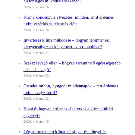
biztonságos működés érdekében?
2026. március 26.
Klíma kondenzvíz elvezetés: minden, amit érdemes
tudni vásárlás és telepítés előtt
2026. március 26.
Inverteres klíma működése – hogyan teremtenek
kiegyensúlyozott kényelmet az otthonokban?
2026. március 24.
Száraz levegő ellen – hogyan teremthető egészségesebb
otthoni levegő?
2026. március 23.
Csendes otthon, nyugodt mindennapok – mit érdemes
tudni a zajszintről?
2026. március 22.
Hová és hogyan érdemes elhelyezni a klíma kültéri
egységét?
2026. március 18.
Légcsatornázható klíma hátrányai és előnyei és