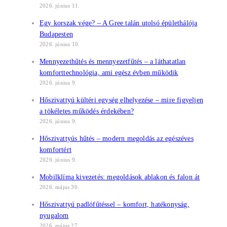
2026. június 11.
Egy korszak vége? – A Gree talán utolsó épülethálója
Budapesten
2026. június 10.
Mennyezethűtés és mennyezetfűtés – a láthatatlan
komforttechnológia, ami egész évben működik
2026. június 9.
Hőszivattyú kültéri egység elhelyezése – mire figyeljen
a tökéletes működés érdekében?
2026. június 9.
Hőszivattyús hűtés – modern megoldás az egészéves
komfortért
2026. június 9.
Mobilklíma kivezetés: megoldások ablakon és falon át
2026. május 30.
Hőszivattyú padlófűtéssel – komfort, hatékonyság,
nyugalom
2026. május 27.