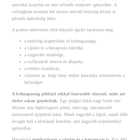
amerikai konyhás tér már erősebb rendszert igényelhet. A
valóságban azonban két azonos méretű helyiség között is
jelentős különbség lehet.
A pontos méretezést több tényező együtt határozza meg:
a helyiség alapterülete és belmagassága,
a tájolás és a benapozás mértéke,
a szigetelés minősége,
a nyílászárók mérete és állapota,
a tetőtéri kialakítás,
valamint az, hogy hány ember használja rendszeresen a
helyiséget.
A belmagasság például sokkal fontosabb tényező, mint azt
elsőre sokan gondolnák.
Egy polgári lakás nagy belső tere
teljesen más légtérfogatot jelent, mint egy alacsonyabb
mennyezetű újépítésű lakás. Minél nagyobb a légtér, annál több
levegőt kell a klímának kezelnie, ami nagyobb teljesítményt
igényelhet.
Hasonlóan
meghatározó a tájolás és a benapozás is
. Egy déli