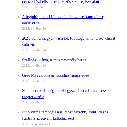
nemzetközi elismerés a közös siker égisze alatt
2025. november 5.
A legjobb, amit klímáddal tehetsz: ne kapcsold le,
készítsd fel!
2025. október 20.
2025-ben a magyar vásárlók többsége ismét Gree klímát
választott
2025. október 14.
Szállodai klíma, a rejtett veszélyforrás
2025. október 10.
Gree Magyarország irodaház imázsvideó
2025. október 8.
Soha nem volt még ennél egyszerűbb a fűtésrendszer
megtervezése
2025. október 3.
Fűtő klíma támogatással: most olcsóbb, mint valaha
Kattints az egyéni kalkulációért!
2025. szeptember 26.