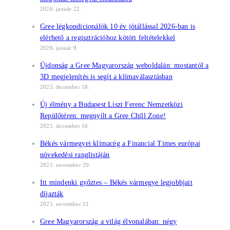
2026. január 22.
Gree légkondicionálók 10 év jótállással 2026-ban is
elérhető a regisztrációhoz kötött feltételekkel
2026. január 9.
Újdonság a Gree Magyarország weboldalán: mostantól a
3D megjelenítés is segít a klímaválasztásban
2025. december 16.
Új élmény a Budapest Liszt Ferenc Nemzetközi
Repülőtéren: megnyílt a Gree Chill Zone!
2025. december 16.
Békés vármegyei klímacég a Financial Times európai
növekedési ranglistáján
2025. november 20.
Itt mindenki győztes – Békés vármegye legjobbjait
díjazták
2025. november 11.
Gree Magyarország a világ élvonalában: négy