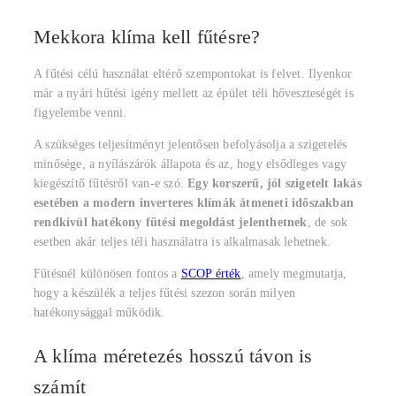
Mekkora klíma kell fűtésre?
A fűtési célú használat eltérő szempontokat is felvet. Ilyenkor
már a nyári hűtési igény mellett az épület téli hőveszteségét is
figyelembe venni.
A szükséges teljesítményt jelentősen befolyásolja a szigetelés
minősége, a nyílászárók állapota és az, hogy elsődleges vagy
kiegészítő fűtésről van-e szó.
Egy korszerű, jól szigetelt lakás
esetében a modern inverteres klímák átmeneti időszakban
rendkívül hatékony fűtési megoldást jelenthetnek
, de sok
esetben akár teljes téli használatra is alkalmasak lehetnek.
Fűtésnél különösen fontos a
SCOP érték
, amely megmutatja,
hogy a készülék a teljes fűtési szezon során milyen
hatékonysággal működik.
A klíma méretezés hosszú távon is
számít