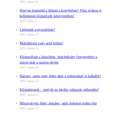
2025. július 14.
Hogyan használd a klímát a konyhában? Főzz nyáron is
kellemesen klimatizált környezetben!
2025. július 1.
Légkondi a nyaralóban?
2025. június 17.
Mobilklíma vagy split klíma?
2025. június 11.
Klímaválság a küszöbön: készlethiány fenyegetheti a
piacot már a szezon elején
2025. május 30.
Hangos, zajos vagy lehet akár a suttogásnál is halkabb?
2025. május 23.
Klímatípusok – melyik az ideális választás otthonába?
2025. május 22.
Hőszivattyús fűtés: minden, amit érdemes tudni róla
2025. május 13.