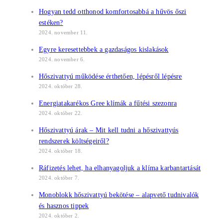
Hogyan tedd otthonod komfortosabbá a hűvös őszi
estéken?
2024. november 11.
Egyre keresettebbek a gazdaságos kislakások
2024. november 6.
Hőszivattyú működése érthetően, lépésről lépésre
2024. október 28.
Energiatakarékos Gree klímák a fűtési szezonra
2024. október 22.
Hőszivattyú árak – Mit kell tudni a hőszivattyús
rendszerek költségeiről?
2024. október 18.
Ráfizetés lehet, ha elhanyagoljuk a klíma karbantartását
2024. október 7.
Monoblokk hőszivattyú bekötése – alapvető tudnivalók
és hasznos tippek
2024. október 2.