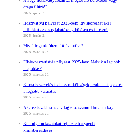
A nagy hőszivattyúbiznisz: megtérülő befektetés vagy
drága illúzió?
2025. április 7.
Hőszivattyú pályázat 2025-ben: így spórolhat akár
milliókat az energiahatékony hűtésen és fűtésen!
2025. április 2.
Mivel fogunk fűteni 10 év múlva?
2025. március 28.
Fűtéskorszerűsítés pályázat 2025-ben: Melyik a legjobb
megoldás?
2025. március 28.
Klíma beszerelés tudatosan: költségek, szakmai tippek és
a legjobb választás
2025. március 26.
A Gree továbbra is a világ első számú klímamárkája
2025. március 25.
Komoly kockázatokat rejt az elhanyagolt
klímaberendezés