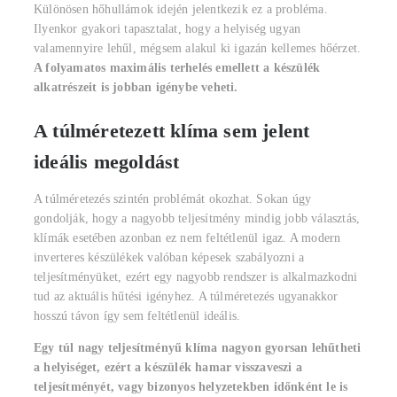
Különösen hőhullámok idején jelentkezik ez a probléma.
Ilyenkor gyakori tapasztalat, hogy a helyiség ugyan
valamennyire lehűl, mégsem alakul ki igazán kellemes hőérzet.
A folyamatos maximális terhelés emellett a készülék
alkatrészeit is jobban igénybe veheti.
A túlméretezett klíma sem jelent
ideális megoldást
A túlméretezés szintén problémát okozhat. Sokan úgy
gondolják, hogy a nagyobb teljesítmény mindig jobb választás,
klímák esetében azonban ez nem feltétlenül igaz. A modern
inverteres készülékek valóban képesek szabályozni a
teljesítményüket, ezért egy nagyobb rendszer is alkalmazkodni
tud az aktuális hűtési igényhez. A túlméretezés ugyanakkor
hosszú távon így sem feltétlenül ideális.
Egy túl nagy teljesítményű klíma nagyon gyorsan lehűtheti
a helyiséget, ezért a készülék hamar visszaveszi a
teljesítményét, vagy bizonyos helyzetekben időnként le is