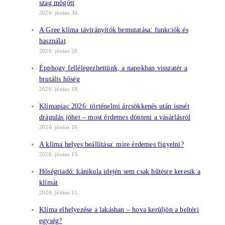
szag mögött
2026. június 30.
A Gree klíma távirányítók bemutatása: funkciók és
használat
2026. június 20.
Épphogy fellélegezhettünk, a napokban visszatér a
brutális hőség
2026. június 18.
Klímapiac 2026: történelmi árcsökkenés után ismét
drágulás jöhet – most érdemes dönteni a vásárlásról
2026. június 16.
A klíma helyes beállítása: mire érdemes figyelni?
2026. június 15.
Hőségriadó: kánikula idején sem csak hűtésre keresik a
klímát
2026. június 11.
Klíma elhelyezése a lakásban – hova kerüljön a beltéri
egység?