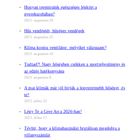
Hogyan teremtsünk egészséges légkört a
gyerekszobában?
2025. augusztus 29.
Hűs vendégtér, hűséges vendégek
2025. augusztus 22.
Klíma kontra ventilátor: melyiket válasszam?
2025. augusztus 14.
Tudtad?! Nagy hőségben csökken a sportteljesítmény és
az edzés hatékonysága
2025. augusztus 8.
A mai klímák már jól bírják a legextrémebb hőséget, és
te?
2025. július 22.
Légy Te a Gree Arca 2026-ban!
2025. július 17.
Tévhit, hogy a klímahasználat brutálisan megdobja a
villanyszámlát