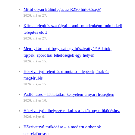
Mitől olyan különleges az R290 hűtőközeg?
2026. május 27.
Klíma telepítés szabályai – amit mindenképp tudnia kell
telepítés előtt
2026. május 27.
Mennyi áramot fogyaszt egy hőszivattyú? Adatok,
tippek, spórolási lehetőségek egy helyen
2026. május 15.
Hőszivattyú telepítés útmutató – lépések, árak és
megtérülés
2026. május 15.
Padlóhűtés – láthatatlan kényelem a nyári hőségben
2026. május 10.
Hőszivattyú elhelyezése: kulcs a hatékony működéshez
2026. május 6.
Hőszivattyú működése – a modern otthonok
energiaforrása