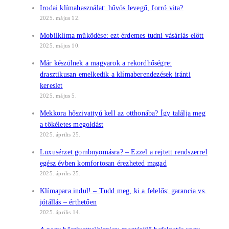
Irodai klímahasználat: hűvös levegő, forró vita?
2025. május 12.
Mobilklíma működése: ezt érdemes tudni vásárlás előtt
2025. május 10.
Már készülnek a magyarok a rekordhőségre:
drasztikusan emelkedik a klímaberendezések iránti
kereslet
2025. május 5.
Mekkora hőszivattyú kell az otthonába? Így találja meg
a tökéletes megoldást
2025. április 25.
Luxusérzet gombnyomásra? – Ezzel a rejtett rendszerrel
egész évben komfortosan érezheted magad
2025. április 25.
Klímapara indul! – Tudd meg, ki a felelős: garancia vs.
jótállás – érthetően
2025. április 14.