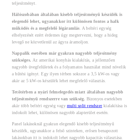
teljesítményt.
Hálószobában általában kisebb teljesítményű készülék is
elegendő lehet, ugyanakkor itt különösen fontos a halk
működés és a megfelelő légáramlás
. A beltéri egység
elhelyezését ezért érdemes úgy megtervezni, hogy a hideg
levegő ne közvetlenül az ágyra áramoljon.
Nappalik esetében már gyakran nagyobb teljesítmény
szükséges.
Az amerikai konyhás kialakítás, a jellemzően
nagyobb üvegfelületek és a folyamatos használat mind növelik
a hűtési igényt. Egy ilyen térben sokszor a 3,5 kW-os vagy
akár az 5 kW-os készülék lehet megfelelő választás.
Tetőtérben a nyári felmelegedés miatt általában nagyobb
teljesítményű rendszerre van szükség.
Bizonyos esetekben
akár több beltéri egység vagy
multi split rendszer
kialakítása is
indokolt lehet, különösen nagyobb alapterület esetén.
Panel lakásoknál gyakran elegendő kisebb teljesítményű
készülék, ugyanakkor a felső szinteken, erősen benapozott
lakásokban itt is indokolt lehet nagyobb kapacitás választása.