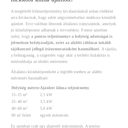
A megfelelő klímateljesítmény kiválasztásánál sokan elsőként
arra kíváncsiak, hogy adott négyzetméterhez mekkora készülék
ajánlott. Erre valóban léteznek általános irányszámok, amelyek
jó kiindulópontot adhatnak a tervezéshez. Fontos azonban
tudni, hogy
a pontos teljesítményt a helyiség adottságai is
jelentősen befolyásolják, ezért az alábbi táblázat inkább
tájékoztató jellegű iránymutatásként használható
. A tájolás,
a belmagasság, a szigetelés vagy akár a tetőtéri kialakítás is
módosíthatja az ideális méretezést.
Általános kiindulópontként a legtöbb esetben az alábbi
méretezés használható:
Helyiség mérete
Ajánlott klíma teljesítmény
15–25 m²
2,5 kW
25–40 m²
3,5 kW
40–60 m²
5,0 kW
60 m² felett
egyedi méretezés
Ez azonban csak egy alapvető iránymutatás. A pontos