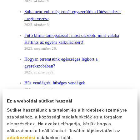
2025. október 8.
Soha nem volt még ennél egyszerűbb a fűtésrendszer
megtervezése
2025. október 3.
Fűtő klíma támogatással: most olcsóbb, mint valaha
Kattints az egyéni kalkulációért!
2025. szeptember 26.
Hogyan teremtsünk egészséges légkört a
gyerekszobában?
2025. augusztus 29.
Hűs vendégtér, hűséges vendégek
2025. augusztus 22.
Klíma kontra ventilátor: melyiket válasszam?
Ez a weboldal sütiket használ
2025. augusztus 14.
Sütiket használunk a tartalom és a hirdetések személyre
Tudtad?! Nagy hőségben csökken a sportteljesítmény és
szabásához, a közösségi médiafunkciók és a forgalom
az edzés hatékonysága
elemzéséhez. Ha ezeket elfogadja, kérjük hagyja
2025. augusztus 8.
változatlanul a beállításokat. További tájékoztatást az
adatkezelési
oldalunkon talál.