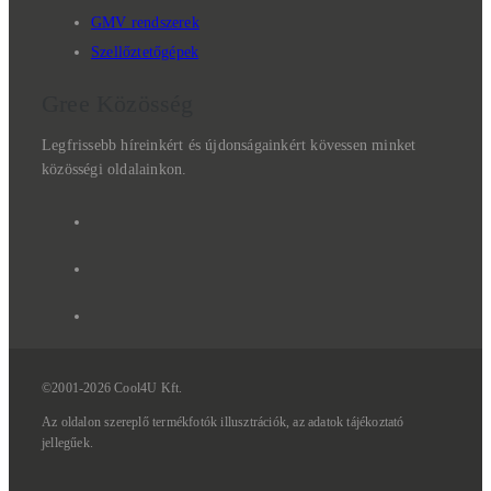
GMV rendszerek
Szellőztetőgépek
Gree Közösség
Legfrissebb híreinkért és újdonságainkért kövessen minket
közösségi oldalainkon.
©2001-2026 Cool4U Kft.
Az
oldalon
szereplő
termékfotók
illusztrációk,
az
adatok
tájékoztató
jellegűek.