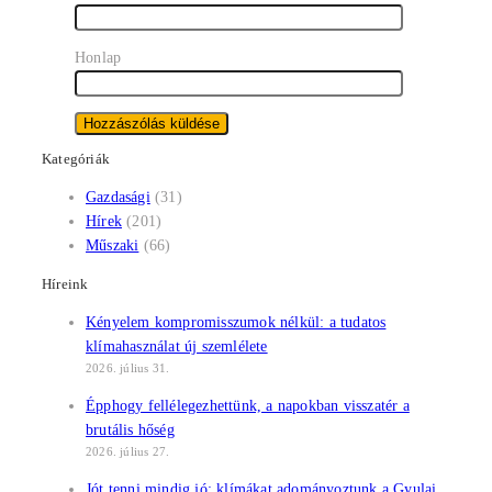
Honlap
Kategóriák
Gazdasági
(31)
Hírek
(201)
Műszaki
(66)
Híreink
Kényelem kompromisszumok nélkül: a tudatos
klímahasználat új szemlélete
2026. július 31.
Épphogy fellélegezhettünk, a napokban visszatér a
brutális hőség
2026. július 27.
Jót tenni mindig jó: klímákat adományoztunk a Gyulai