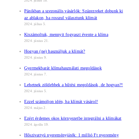
2024. július 18.
Pánikban a szezonális vásárlók: Százezreket dobunk ki
az ablakon, ha rosszul választunk klímát
2024. július 5.
Kiszámoltuk, mennyit fogyaszt évente a klíma
2024. június 21.
Hogyan (ne) használjuk a klímát?
2024. június 9.
Gyermekbarát klímahasználati megoldások
2024. június 7.
Lehetnek zöldebbek a hűtési megoldások, de hogyan?!
2024. június 5.
Ezzel számoljon idén, ha klímát vásárol!
2024. május 2.
Ezért érdemes okos környezetbe integrálni a klímákat
2024. április 19.
Hőszivattyú nyereményjáték: 1 millió Ft nyeremény