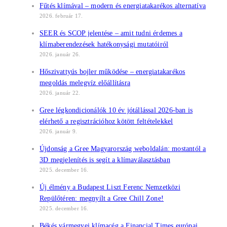
Fűtés klímával – modern és energiatakarékos alternatíva
2026. február 17.
SEER és SCOP jelentése – amit tudni érdemes a
klímaberendezések hatékonysági mutatóiról
2026. január 26.
Hőszivattyús bojler működése – energiatakarékos
megoldás melegvíz előállításra
2026. január 22.
Gree légkondicionálók 10 év jótállással 2026-ban is
elérhető a regisztrációhoz kötött feltételekkel
2026. január 9.
Újdonság a Gree Magyarország weboldalán: mostantól a
3D megjelenítés is segít a klímaválasztásban
2025. december 16.
Új élmény a Budapest Liszt Ferenc Nemzetközi
Repülőtéren: megnyílt a Gree Chill Zone!
2025. december 16.
Békés vármegyei klímacég a Financial Times európai