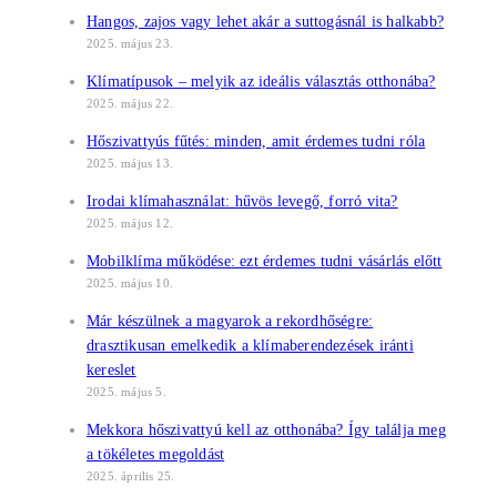
Hangos, zajos vagy lehet akár a suttogásnál is halkabb?
2025. május 23.
Klímatípusok – melyik az ideális választás otthonába?
2025. május 22.
Hőszivattyús fűtés: minden, amit érdemes tudni róla
2025. május 13.
Irodai klímahasználat: hűvös levegő, forró vita?
2025. május 12.
Mobilklíma működése: ezt érdemes tudni vásárlás előtt
2025. május 10.
Már készülnek a magyarok a rekordhőségre:
drasztikusan emelkedik a klímaberendezések iránti
kereslet
2025. május 5.
Mekkora hőszivattyú kell az otthonába? Így találja meg
a tökéletes megoldást
2025. április 25.