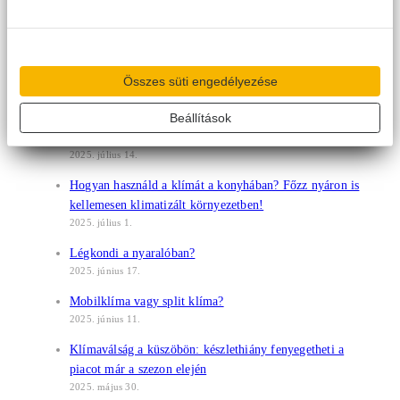
A mai klímák már jól bírják a legextrémebb hőséget, és
te?
2025. július 22.
Légy Te a Gree Arca 2026-ban!
Összes süti engedélyezése
2025. július 17.
Tévhit, hogy a klímahasználat brutálisan megdobja a
Beállítások
villanyszámlát
2025. július 14.
Hogyan használd a klímát a konyhában? Főzz nyáron is
kellemesen klimatizált környezetben!
2025. július 1.
Légkondi a nyaralóban?
2025. június 17.
Mobilklíma vagy split klíma?
2025. június 11.
Klímaválság a küszöbön: készlethiány fenyegetheti a
piacot már a szezon elején
2025. május 30.