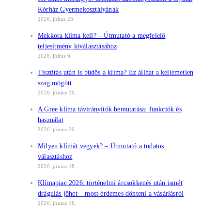
Kórház Gyermekosztályának
2026. július 23.
Mekkora klíma kell? – Útmutató a megfelelő
teljesítmény kiválasztásához
2026. július 6.
Tisztítás után is büdös a klíma? Ez állhat a kellemetlen
szag mögött
2026. június 30.
A Gree klíma távirányítók bemutatása: funkciók és
használat
2026. június 20.
Milyen klímát vegyek? – Útmutató a tudatos
választáshoz
2026. június 18.
Klímapiac 2026: történelmi árcsökkenés után ismét
drágulás jöhet – most érdemes dönteni a vásárlásról
2026. június 16.