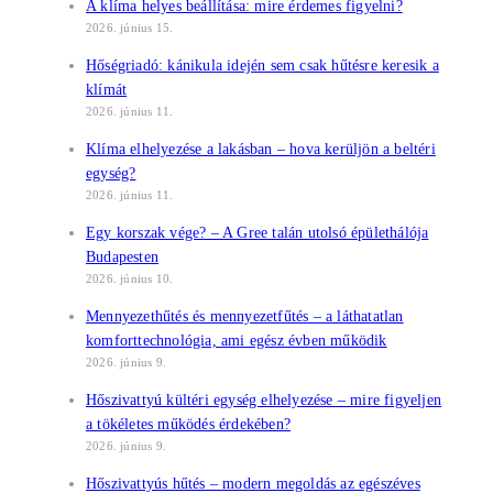
A klíma helyes beállítása: mire érdemes figyelni?
2026. június 15.
Hőségriadó: kánikula idején sem csak hűtésre keresik a
klímát
2026. június 11.
Klíma elhelyezése a lakásban – hova kerüljön a beltéri
egység?
2026. június 11.
Egy korszak vége? – A Gree talán utolsó épülethálója
Budapesten
2026. június 10.
Mennyezethűtés és mennyezetfűtés – a láthatatlan
komforttechnológia, ami egész évben működik
2026. június 9.
Hőszivattyú kültéri egység elhelyezése – mire figyeljen
a tökéletes működés érdekében?
2026. június 9.
Hőszivattyús hűtés – modern megoldás az egészéves