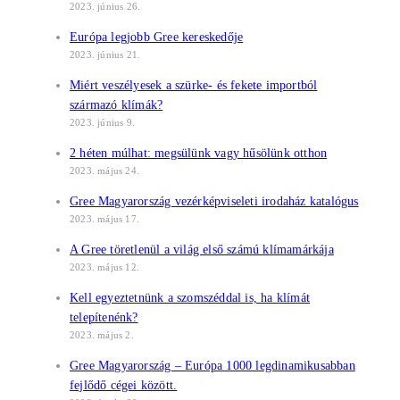
2023. június 26.
Európa legjobb Gree kereskedője
2023. június 21.
Miért veszélyesek a szürke- és fekete importból
származó klímák?
2023. június 9.
2 héten múlhat: megsülünk vagy hűsölünk otthon
2023. május 24.
Gree Magyarország vezérképviseleti irodaház katalógus
2023. május 17.
A Gree töretlenül a világ első számú klímamárkája
2023. május 12.
Kell egyeztetnünk a szomszéddal is, ha klímát
telepítenénk?
2023. május 2.
Gree Magyarország – Európa 1000 legdinamikusabban
fejlődő cégei között.