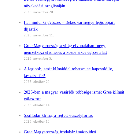
növekedési ranglistáján
2025. november 20.
Itt mindenki győztes – Békés vármegye legjobbjait
díjazták
2025. november 11.
Gree Magyarország a világ élvonalában: négy
nemzetközi elismerés a közös siker égisze alatt
2025. november 5.
A legjobb, amit klímáddal tehetsz: ne kapcsold le,
készítsd fel!
2025. október 20.
2025-ben a magyar vásárlók többsége ismét Gree klímát
választott
2025. október 14.
Szállodai klíma, a rejtett veszélyforrás
2025. október 10.
Gree Magyarország irodaház imázsvideó