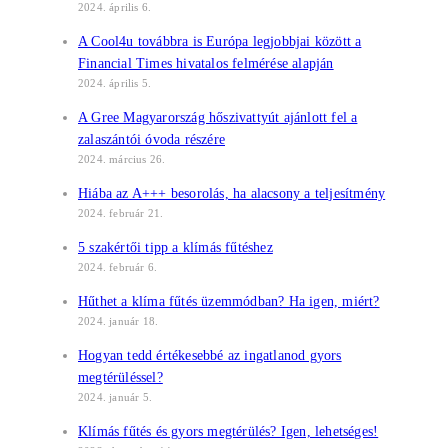
2024. április 6.
A Cool4u továbbra is Európa legjobbjai között a
Financial Times hivatalos felmérése alapján
2024. április 5.
A Gree Magyarország hőszivattyút ajánlott fel a
zalaszántói óvoda részére
2024. március 26.
Hiába az A+++ besorolás, ha alacsony a teljesítmény
2024. február 21.
5 szakértői tipp a klímás fűtéshez
2024. február 6.
Hűthet a klíma fűtés üzemmódban? Ha igen, miért?
2024. január 18.
Hogyan tedd értékesebbé az ingatlanod gyors
megtérüléssel?
2024. január 5.
Klímás fűtés és gyors megtérülés? Igen, lehetséges!