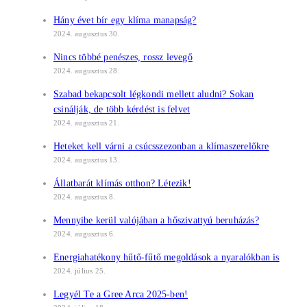
Hány évet bír egy klíma manapság?
2024. augusztus 30.
Nincs többé penészes, rossz levegő
2024. augusztus 28.
Szabad bekapcsolt légkondi mellett aludni? Sokan
csinálják, de több kérdést is felvet
2024. augusztus 21.
Heteket kell várni a csúcsszezonban a klímaszerelőkre
2024. augusztus 13.
Állatbarát klímás otthon? Létezik!
2024. augusztus 8.
Mennyibe kerül valójában a hőszivattyú beruházás?
2024. augusztus 6.
Energiahatékony hűtő-fűtő megoldások a nyaralókban is
2024. július 25.
Legyél Te a Gree Arca 2025-ben!