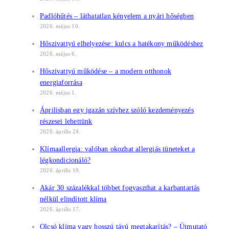
Padlóhűtés – láthatatlan kényelem a nyári hőségben
2026. május 10.
Hőszivattyú elhelyezése: kulcs a hatékony működéshez
2026. május 6.
Hőszivattyú működése – a modern otthonok
energiaforrása
2026. május 1.
Áprilisban egy igazán szívhez szóló kezdeményezés
részesei lehettünk
2026. április 24.
Klímaallergia: valóban okozhat allergiás tüneteket a
légkondicionáló?
2026. április 19.
Akár 30 százalékkal többet fogyaszthat a karbantartás
nélkül elindított klíma
2026. április 17.
Olcsó klíma vagy hosszú távú megtakarítás? – Útmutató