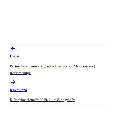
Előző
Partnereink bemutatkoznak - Electrocool Magyarország
Reklámfilmje
Következő
Klímapiac elemzés 2019/1 - első negyedév