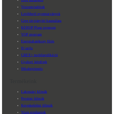
Gree katalógus
Viszonteladóink
Letölthető nyomtatványok
Gree távirányító használata
KEHOP Plusz program
VOP program
Energiahatékony fűtés
H tarifa
GREE+ mobilapplikáció
Gyakori kérdések
Hibabejelentés
Termékeink
Lakossági klímák
Prestige klímák
Kereskedelmi klímák
Vizes rendszerek