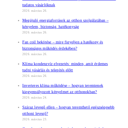
tudatos vásárlóknak
2026. március 26.
Megújuló energiaforrások az otthon szolgálatában –
kényelem, biztonság, hatékonyság
2026. március 26.
Fan coil bekötése – mire figyeljen a hatékony és
biztonságos működés érdekében?
2026. március 26.
Klíma kondenzvíz elvezetés: minden, amit érdemes
tudni vásárlás és telepítés előtt
2026. március 26.
Inverteres klíma működése – hogyan teremtenek
kiegyensúlyozott kényelmet az otthonokban?
2026. március 24.
Száraz levegő ellen – hogyan teremthető egészségesebb
otthoni levegő?
2026. március 23.