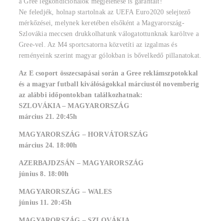
a Gree légkondicionálók megjelenése is garantált!
Ne feledjék, holnap startolnak az UEFA Euro2020 selejtező
mérkőzései, melynek keretében elsőként a Magyarország-
Szlovákia meccsen drukkolhatunk válogatottunknak karöltve a
Gree-vel. Az M4 sportcsatorna közvetíti az izgalmas és
reményeink szerint magyar gólokban is bővelkedő pillanatokat.
Az E csoport összecsapásai során a Gree reklámszpotokkal
és a magyar futball kiválóságokkal márciustól novemberig
az alábbi időpontokban találkozhatnak:
SZLOVÁKIA – MAGYARORSZÁG
március 21. 20:45h
MAGYARORSZÁG – HORVÁTORSZÁG
március 24. 18:00h
AZERBAJDZSÁN – MAGYARORSZÁG
június 8. 18:00h
MAGYARORSZÁG – WALES
június 11. 20:45h
MAGYARORSZÁG – SZLOVÁKIA