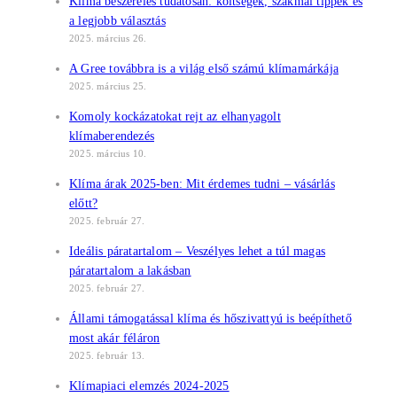
Klíma beszerelés tudatosan: költségek, szakmai tippek és
a legjobb választás
2025. március 26.
A Gree továbbra is a világ első számú klímamárkája
2025. március 25.
Komoly kockázatokat rejt az elhanyagolt
klímaberendezés
2025. március 10.
Klíma árak 2025-ben: Mit érdemes tudni – vásárlás
előtt?
2025. február 27.
Ideális páratartalom – Veszélyes lehet a túl magas
páratartalom a lakásban
2025. február 27.
Állami támogatással klíma és hőszivattyú is beépíthető
most akár féláron
2025. február 13.
Klímapiaci elemzés 2024-2025