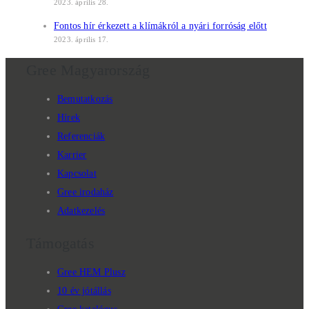
2023. április 28.
Fontos hír érkezett a klímákról a nyári forróság előtt
2023. április 17.
Gree Magyarország
Bemutatkozás
Hírek
Referenciák
Karrier
Kapcsolat
Gree irodaház
Adatkezelés
Támogatás
Gree HEM Plusz
10 év jótállás