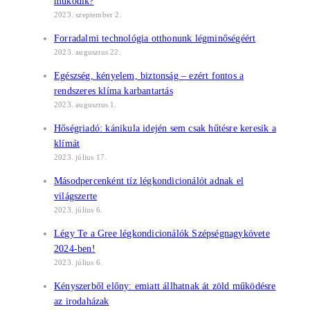
működik?
2023. szeptember 2.
Forradalmi technológia otthonunk légminőségéért
2023. augusztus 22.
Egészség, kényelem, biztonság – ezért fontos a
rendszeres klíma karbantartás
2023. augusztus 1.
Hőségriadó: kánikula idején sem csak hűtésre keresik a
klímát
2023. július 17.
Másodpercenként tíz légkondicionálót adnak el
világszerte
2023. július 6.
Légy Te a Gree légkondicionálók Szépségnagykövete
2024-ben!
2023. július 6.
Kényszerből előny: emiatt állhatnak át zöld működésre
az irodaházak