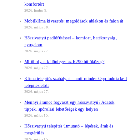
komfortért
2026. június 9.
Mobilklíma kivezetés: megoldások ablakon és falon át
2026. május 30.
Hőszivattyú padlófűtéssel – komfort, hatékonyság,
nyugalom
2026. május 27.
Mitől olyan különleges az R290 hűtőközeg?
2026. május 27.
Klíma telepítés szabályai – amit mindenképp tudnia kell
telepítés előtt
2026. május 27.
Mennyi áramot fogyaszt egy hőszivattyú? Adatok,
tippek, spórolási lehetőségek egy helyen
2026. május 15.
Hőszivattyú telepítés útmutató – lépések, árak és
megtérülés
2026. május 15.