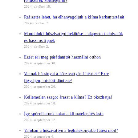
rendszerek költségeiről?
2024. október 18.
Ráfizetés lehet, ha elhanyagoljuk a klíma karbantartását
2024. október 7.
Monoblokk hőszivattyú bekötése – alapvető tudnivalók
és hasznos tippek
2024. október 2.
Ezért éri meg párátlanítót használni otthon
2024. szeptember 30.
Vannak hátrányai a hőszivattyús fűtésnek? Erre
figyeljen, mielőtt döntene!
2024. szeptember 20.
Kellemetlen szagot áraszt a klíma? Ez okozhatja!
2024. szeptember 18.
Így spórolhatunk sokat a klímatelepítés árán
2024. szeptember 12.
Valóban a hőszivattyú a leghatékonyabb fűtési mód?
2024. szeptember 4.