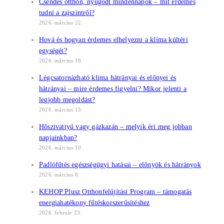
Csendes otthon, nyugodt mindennapok – mit érdemes
tudni a zajszintről?
2026. március 22.
Hová és hogyan érdemes elhelyezni a klíma kültéri
egységét?
2026. március 18.
Légcsatornázható klíma hátrányai és előnyei és
hátrányai – mire érdemes figyelni? Mikor jelenti a
legjobb megoldást?
2026. március 15.
Hőszivattyú vagy gázkazán – melyik éri meg jobban
napjainkban?
2026. március 10.
Padlófűtés egészségügyi hatásai – előnyök és hátrányok
2026. március 8.
KEHOP Plusz Otthonfelújítási Program – támogatás
energiahatékony fűtéskorszerűsítéshez
2026. február 23.