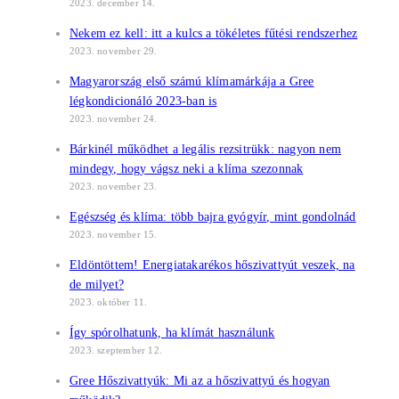
2023. december 14.
Nekem ez kell: itt a kulcs a tökéletes fűtési rendszerhez
2023. november 29.
Magyarország első számú klímamárkája a Gree
légkondicionáló 2023-ban is
2023. november 24.
Bárkinél működhet a legális rezsitrükk: nagyon nem
mindegy, hogy vágsz neki a klíma szezonnak
2023. november 23.
Egészség és klíma: több bajra gyógyír, mint gondolnád
2023. november 15.
Eldöntöttem! Energiatakarékos hőszivattyút veszek, na
de milyet?
2023. október 11.
Így spórolhatunk, ha klímát használunk
2023. szeptember 12.
Gree Hőszivattyúk: Mi az a hőszivattyú és hogyan