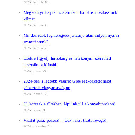
2025. február 10.
Megkönnyíthetjük az életünket, ha okosan választunk
klímát
2025. február 4.
Minden idők legmelegebb januárja után milyen nyárra
számíthatunk?
2025. február 2.
Ezekre figyelj, ha sokáig és hatékonyan szeretnéd
használni a klímád!
2025. január 20.
2024-ben a legtöbb vásárló Gree légkondicionálót
választott Magyarországon
2025. január 12.
Új korszak a fűtésben: lépjünk túl a konvektorokon!
2025. január 9.
Viszlát pára, penész! – Üdv friss, tiszta levegő!
2024. december 13.