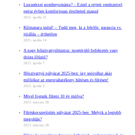
Luxusérzet gombnyomásra? – Ezzel a rejtett rendszerrel
egész évben komfortosan érezheted magad
2025. április 25.
Klímapara indul! – Tudd meg, ki a felelős: garancia vs.
jótállás – érthetően
2025. április 14.
A nagy hőszivattyúbiznisz: megtérülő befektetés vagy
drága illúzió?
2025. április 7.
Hőszivattyú pályázat 2025-ben: így spórolhat akár
milliókat az energiahatékony hűtésen és fűtésen!
2025. április 2.
Mivel fogunk fűteni 10 év múlva?
2025. március 28.
Fűtéskorszerűsítés pályázat 2025-ben: Melyik a legjobb
megoldás?
2025. március 28.