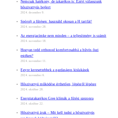
Nemcsak hatékony, de takarékos is: Ezért válasszunk
hőszivattyús bojlert
2024. december 9.
Spórolj a fűtésen: használd okosan a H tarifát!
2024. november 28.
Az energiacímke nem minden – a teljesítmény is számít
2024. november 18.
Hogyan tedd otthonod komfortosabbá a hűvös őszi
estéken?
2024. november 11.
Egyre keresettebbek a gazdaságos kislakások
2024. november 6.
Hőszivattyú működése érthetően, lépésről lépésre
2024. október 28.
Energiatakarékos Gree klímák a fűtési szezonra
2024. október 22.
Hőszivattyú árak – Mit kell tudni a hőszivattyús