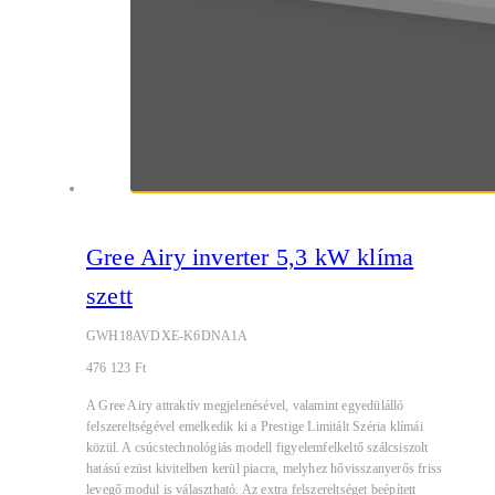
Gree Airy inverter 5,3 kW klíma
szett
GWH18AVDXE-K6DNA1A
476 123
Ft
A Gree Airy attraktív megjelenésével, valamint egyedülálló
felszereltségével emelkedik ki a Prestige Limitált Széria klímái
közül. A csúcstechnológiás modell figyelemfelkeltő szálcsiszolt
hatású ezüst kivitelben kerül piacra, melyhez hővisszanyerős friss
levegő modul is választható. Az extra felszereltséget beépített