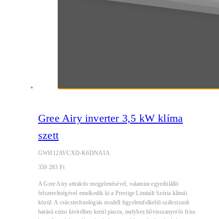
Gree Airy inverter 3,5 kW klíma
szett
GWH12AVCXD-K6DNA1A
359 283
Ft
A Gree Airy attraktív megjelenésével, valamint egyedülálló
felszereltségével emelkedik ki a Prestige Limitált Széria klímái
közül. A csúcstechnológiás modell figyelemfelkeltő szálcsiszolt
hatású ezüst kivitelben kerül piacra, melyhez hővisszanyerős friss