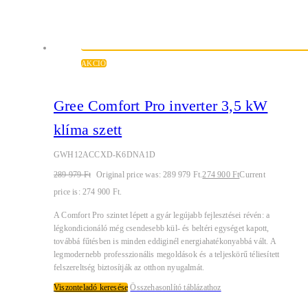
AKCIÓ
Gree Comfort Pro inverter 3,5 kW
klíma szett
GWH12ACCXD-K6DNA1D
289 979
Ft
Original price was: 289 979 Ft.
274 900
Ft
Current
price is: 274 900 Ft.
A Comfort Pro szintet lépett a gyár legújabb fejlesztései révén: a
légkondicionáló még csendesebb kül- és beltéri egységet kapott,
továbbá fűtésben is minden eddiginél energiahatékonyabbá vált. A
legmodernebb professzionális megoldások és a teljeskörű téliesített
felszereltség biztosítják az otthon nyugalmát.
Viszonteladó keresése
Összehasonlító táblázathoz