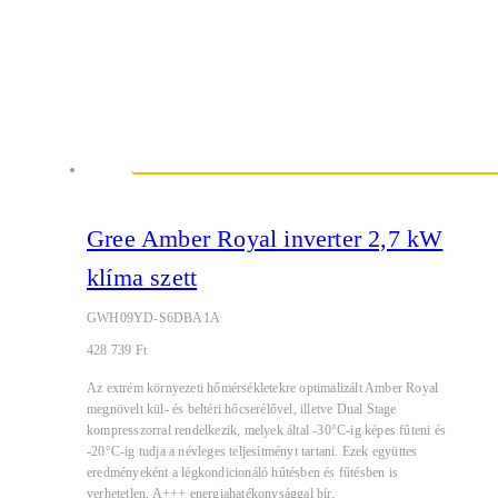
Gree Amber Royal inverter 2,7 kW
klíma szett
GWH09YD-S6DBA1A
428 739
Ft
Az extrém környezeti hőmérsékletekre optimalizált Amber Royal
megnövelt kül- és beltéri hőcserélővel, illetve Dual Stage
kompresszorral rendelkezik, melyek által -30°C-ig képes fűteni és
-20°C-ig tudja a névleges teljesítményt tartani. Ezek együttes
eredményeként a légkondicionáló hűtésben és fűtésben is
verhetetlen, A+++ energiahatékonysággal bír.