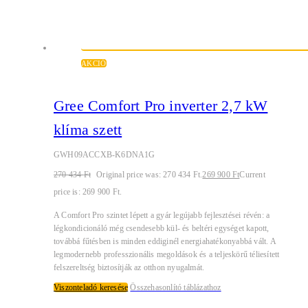
AKCIÓ
Gree Comfort Pro inverter 2,7 kW
klíma szett
GWH09ACCXB-K6DNA1G
270 434
Ft
Original price was: 270 434 Ft.
269 900
Ft
Current
price is: 269 900 Ft.
A Comfort Pro szintet lépett a gyár legújabb fejlesztései révén: a
légkondicionáló még csendesebb kül- és beltéri egységet kapott,
továbbá fűtésben is minden eddiginél energiahatékonyabbá vált. A
legmodernebb professzionális megoldások és a teljeskörű téliesített
felszereltség biztosítják az otthon nyugalmát.
Viszonteladó keresése
Összehasonlító táblázathoz