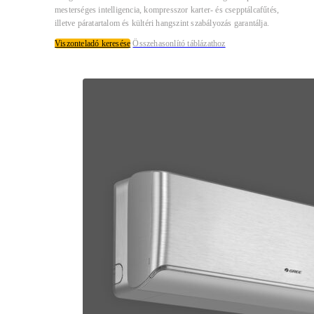
mesterséges intelligencia, kompresszor karter- és csepptálcafűtés,
illetve páratartalom és kültéri hangszint szabályozás garantálja.
Viszonteladó keresése
Összehasonlító táblázathoz