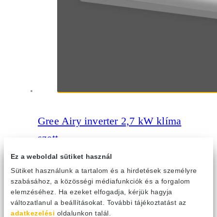
Gree Airy inverter 2,7 kW klíma
szett
GWH09AVCXB-K6DNA1B
Ez a weboldal sütiket használ
345 313
Ft
Sütiket használunk a tartalom és a hirdetések személyre
szabásához, a közösségi médiafunkciók és a forgalom
A Gree Airy attraktív megjelenésével, valamint egyedülálló
elemzéséhez. Ha ezeket elfogadja, kérjük hagyja
felszereltségével emelkedik ki a Prestige Limitált Széria klímái
változatlanul a beállításokat. További tájékoztatást az
közül. A csúcstechnológiás modell figyelemfelkeltő szálcsiszolt
adatkezelési
oldalunkon talál.
hatású ezüst kivitelben kerül piacra, melyhez hővisszanyerős friss