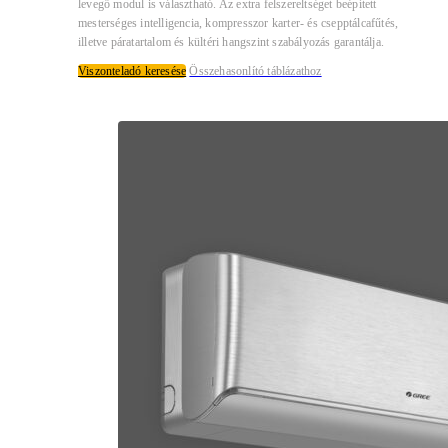
levegő modul is választható. Az extra felszereltséget beépített
mesterséges intelligencia, kompresszor karter- és csepptálcafűtés,
illetve páratartalom és kültéri hangszint szabályozás garantálja.
Viszonteladó keresése
Összehasonlító táblázathoz