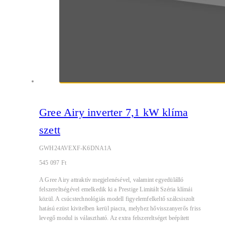
Gree Airy inverter 7,1 kW klíma
szett
GWH24AVEXF-K6DNA1A
545 097
Ft
A Gree Airy attraktív megjelenésével, valamint egyedülálló
felszereltségével emelkedik ki a Prestige Limitált Széria klímái
közül. A csúcstechnológiás modell figyelemfelkeltő szálcsiszolt
hatású ezüst kivitelben kerül piacra, melyhez hővisszanyerős friss
levegő modul is választható. Az extra felszereltséget beépített