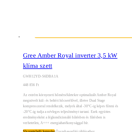
Gree Amber Royal inverter 3,5 kW
klíma szett
GWH12YD-S6DBA1A
448 856
Ft
Az extrém környezeti hőmérsékletekre optimalizált Amber Royal
megnövelt kül- és beltéri hőcserélővel, illetve Dual Stage
kompresszorral rendelkezik, melyek által -30°C-ig képes fűteni és
-20°C-ig tudja a névleges teljesítményt tartani. Ezek együttes
eredményeként a légkondicionáló hűtésben és fűtésben is
verhetetlen, A+++ energiahatékonysággal bír.
Viszonteladó keresése
Összehasonlító táblázathoz