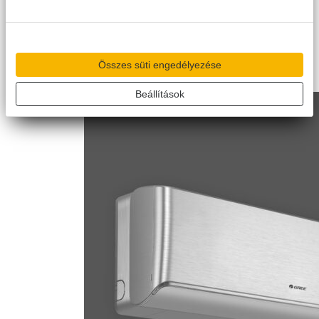
levegő modul is választható. Az extra felszereltséget beépített
mesterséges intelligencia, kompresszor karter- és csepptálcafűtés,
illetve páratartalom és kültéri hangszint szabályozás garantálja.
Viszonteladó keresése
Összehasonlító táblázathoz
Összes süti engedélyezése
Beállítások