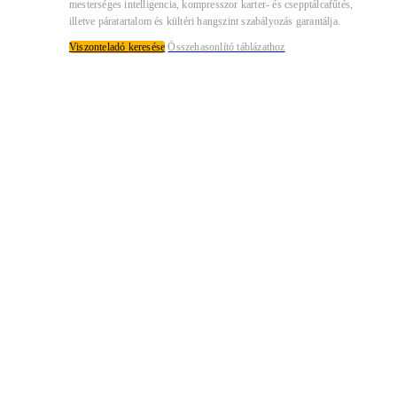
mesterséges intelligencia, kompresszor karter- és csepptálcafűtés,
illetve páratartalom és kültéri hangszint szabályozás garantálja.
Viszonteladó keresése
Összehasonlító táblázathoz