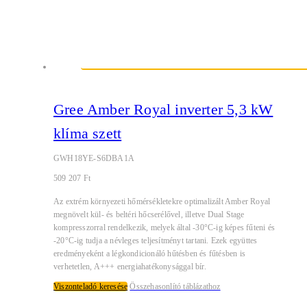
Gree Amber Royal inverter 5,3 kW
klíma szett
GWH18YE-S6DBA1A
509 207
Ft
Az extrém környezeti hőmérsékletekre optimalizált Amber Royal
megnövelt kül- és beltéri hőcserélővel, illetve Dual Stage
kompresszorral rendelkezik, melyek által -30°C-ig képes fűteni és
-20°C-ig tudja a névleges teljesítményt tartani. Ezek együttes
eredményeként a légkondicionáló hűtésben és fűtésben is
verhetetlen, A+++ energiahatékonysággal bír.
Viszonteladó keresése
Összehasonlító táblázathoz