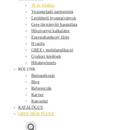
10 év jótállás
Viszonteladó partnereink
Letölthető nyomtatványok
Gree távirányító használata
Hőszivattyú kalkulátor
Energiahatékony fűtés
H tarifa
GREE+ mobilapplikáció
Gyakori kérdések
Hibabejelentés
RÓLUNK
Bemutatkozás
Blog
Referenciák
Karrier
Kapcsolat
KATALÓGUS
GREE HEM PLUSZ