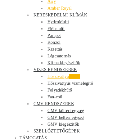
Airy
Amber Royal
KERESKEDELMI KLÍMÁK
HydroMulti
FM multi
Parapet
Konzol
Kazettás
Légcsatornás
Klíma kiegészítők
VIZES RENDSZEREK
Hőszivattyú
Akció
Hőszivattyús vízmelegítő
Folyadékhűtő
Fan-coil
GMV RENDSZEREK
GMV kültéri egység
GMV beltéri egység
GMV kiegészítők
SZELLŐZTETŐGÉPEK
TÁMOGATÁS