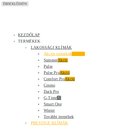
ÉRDEKLŐDJÖN
KEZDŐLAP
TERMÉKEK
LAKOSSÁGI KLÍMÁK
Akciós termékek
Kiemelt
Summer
Akció
Pulse
Pulse Pro
Akció
Comfort Pro
Akció
Cosmo
Dark Pro
G-Time
Új
Smart One
Winter
További termékek
PRESTIGE KLÍMÁK