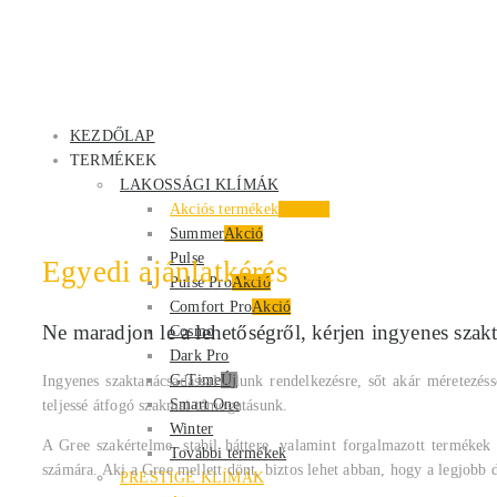
KEZDŐLAP
TERMÉKEK
LAKOSSÁGI KLÍMÁK
Akciós termékek
Kiemelt
Summer
Akció
Pulse
Egyedi ajánlatkérés
Pulse Pro
Akció
Comfort Pro
Akció
Ne maradjon le a lehetőségről, kérjen ingyenes szak
Cosmo
Dark Pro
G-Time
Új
Ingyenes szaktanácsadással állunk rendelkezésre, sőt akár méretezéss
Smart One
teljessé átfogó szakmai támogatásunk.
Winter
A Gree szakértelme, stabil háttere, valamint forgalmazott termékek
További termékek
számára. Aki a Gree mellett dönt, biztos lehet abban, hogy a legjobb d
PRESTIGE KLÍMÁK