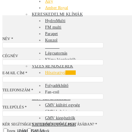
Airy
Amber Royal
KERESKEDELMI KLÍMÁK
HydroMulti
FM multi
Parapet
NÉV *
Konzol
Kazettás
Légcsatornás
CÉGNÉV
Klíma kiegészítők
VIZES RENDSZEREK
Hőszivattyú
Akció
E-MAIL CÍM *
Hőszivattyús vízmelegítő
Folyadékhűtő
TELEFONSZÁM *
Fan-coil
GMV RENDSZEREK
GMV kültéri egység
TELEPÜLÉS *
GMV beltéri egység
GMV kiegészítők
KÉR SEGÍTSÉGET A TERMÉK KIVÁLASZTÁSÁBAN? *
SZELLŐZTETŐGÉPEK
Igen, kérek
TÁMOGATÁS
Nem kérek