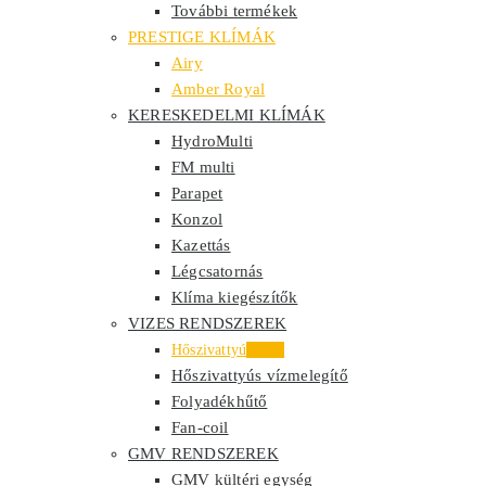
További termékek
PRESTIGE KLÍMÁK
Airy
Amber Royal
KERESKEDELMI KLÍMÁK
HydroMulti
FM multi
Parapet
Konzol
Kazettás
Légcsatornás
Klíma kiegészítők
VIZES RENDSZEREK
Hőszivattyú
Akció
Hőszivattyús vízmelegítő
Folyadékhűtő
Fan-coil
GMV RENDSZEREK
GMV kültéri egység