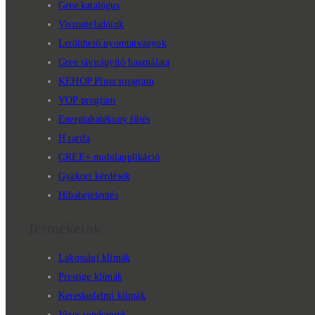
Gree katalógus
Viszonteladóink
Letölthető nyomtatványok
Gree távirányító használata
KEHOP Plusz program
VOP program
Energiahatékony fűtés
H tarifa
GREE+ mobilapplikáció
Gyakori kérdések
Hibabejelentés
Termékeink
Lakossági klímák
Prestige klímák
Kereskedelmi klímák
Vizes rendszerek