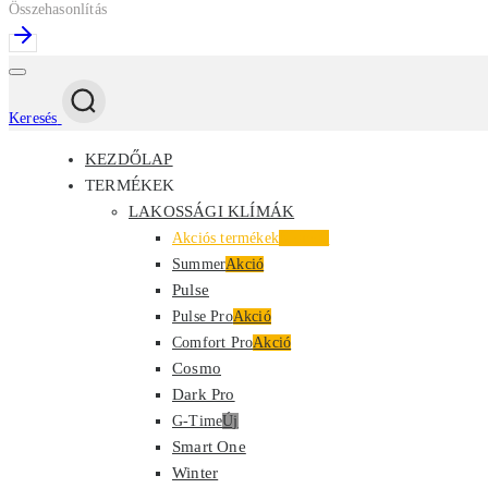
Összehasonlítás
Keresés
KEZDŐLAP
TERMÉKEK
LAKOSSÁGI KLÍMÁK
Akciós termékek
Kiemelt
Summer
Akció
Pulse
Pulse Pro
Akció
Comfort Pro
Akció
Cosmo
Dark Pro
G-Time
Új
Smart One
Winter