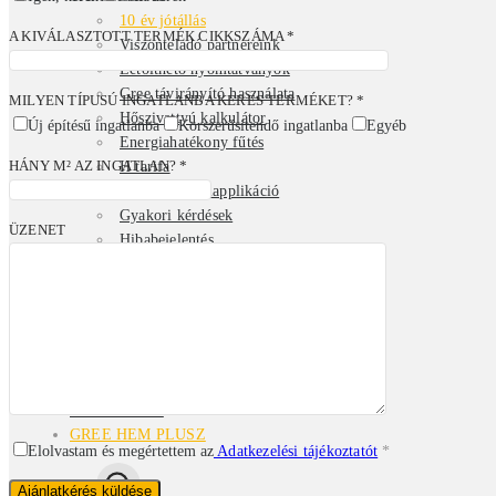
10 év jótállás
A KIVÁLASZTOTT TERMÉK CIKKSZÁMA *
Viszonteladó partnereink
Letölthető nyomtatványok
Gree távirányító használata
MILYEN TÍPUSÚ INGATLANBA KERES TERMÉKET? *
Hőszivattyú kalkulátor
Új építésű ingatlanba
Korszerűsítendő ingatlanba
Egyéb
Energiahatékony fűtés
HÁNY M² AZ INGATLAN? *
H tarifa
GREE+ mobilapplikáció
Gyakori kérdések
ÜZENET
Hibabejelentés
RÓLUNK
Bemutatkozás
Blog
Referenciák
Karrier
Kapcsolat
KATALÓGUS
GREE HEM PLUSZ
Elolvastam és megértettem az
Adatkezelési tájékoztatót
*