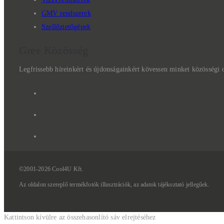
GMV rendszerek
Szellőztetőgépek
Gree Közösség
Legfrissebb híreinkért és újdonságainkért kövessen minket közösségi 
©2001-2026 Cool4U Kft.
Az
oldalon
szereplő
termékfotók
illusztrációk,
az
adatok
tájékoztató
jellegűek.
Kattintson kívülre az összehasonlító sáv elrejtéséhez