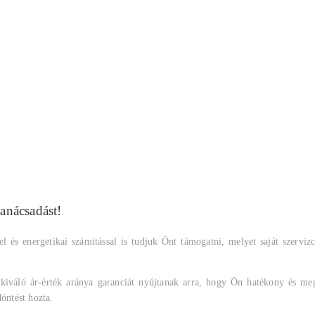
tanácsadást!
el és energetikai számítással is tudjuk Önt támogatni, melyet saját szervizc
 kiváló ár-érték aránya garanciát nyújtanak arra, hogy Ön hatékony és meg
öntést hozta.