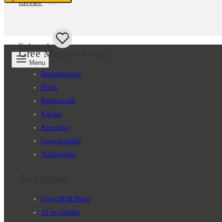
Keresés
Kedvencek
Gree Magyarország
Menu
Bemutatkozás
Hírek
Referenciák
Karrier
Kapcsolat
Gree irodaház
Adatkezelés
Támogatás
Gree HEM Plusz
10 év jótállás