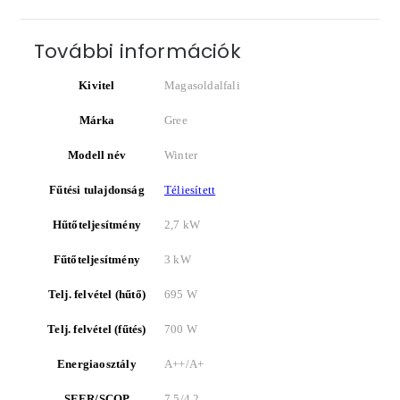
További információk
Kivitel
Magasoldalfali
Márka
Gree
Modell név
Winter
Fűtési tulajdonság
Téliesített
Hűtőteljesítmény
2,7 kW
Fűtőteljesítmény
3 kW
Telj. felvétel (hűtő)
695 W
Telj. felvétel (fűtés)
700 W
Energiaosztály
A++/A+
SEER/SCOP
7,5/4,2