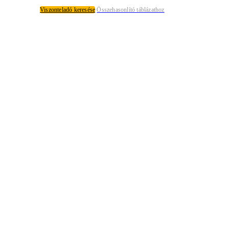
Viszonteladó keresése
Összehasonlító táblázathoz