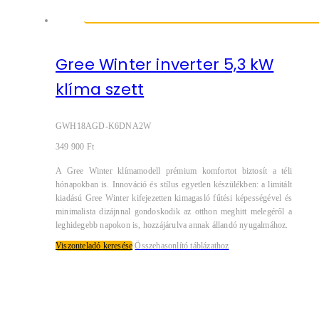
Gree Winter inverter 5,3 kW
klíma szett
GWH18AGD-K6DNA2W
349 900
Ft
A Gree Winter klímamodell prémium komfortot biztosít a téli
hónapokban is. Innováció és stílus egyetlen készülékben: a limitált
kiadású Gree Winter kifejezetten kimagasló fűtési képességével és
minimalista dizájnnal gondoskodik az otthon meghitt melegéről a
leghidegebb napokon is, hozzájárulva annak állandó nyugalmához.
Viszonteladó keresése
Összehasonlító táblázathoz