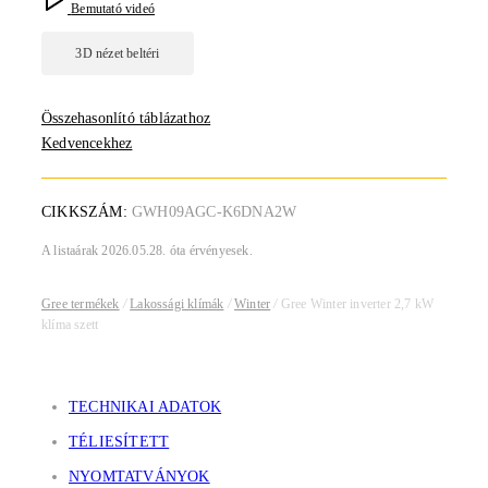
Bemutató videó
Összehasonlító táblázathoz
Kedvencekhez
CIKKSZÁM:
GWH09AGC-K6DNA2W
A listaárak 2026.05.28. óta érvényesek.
Gree termékek
/
Lakossági klímák
/
Winter
/
Gree Winter inverter 2,7 kW
klíma szett
TECHNIKAI ADATOK
TÉLIESÍTETT
NYOMTATVÁNYOK