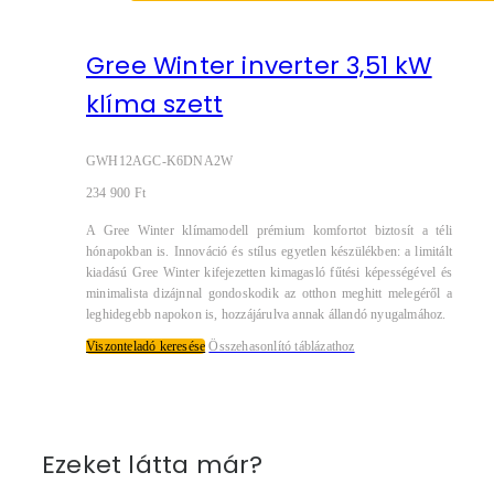
Gree Winter inverter 3,51 kW
klíma szett
GWH12AGC-K6DNA2W
234 900
Ft
A Gree Winter klímamodell prémium komfortot biztosít a téli
hónapokban is. Innováció és stílus egyetlen készülékben: a limitált
kiadású Gree Winter kifejezetten kimagasló fűtési képességével és
minimalista dizájnnal gondoskodik az otthon meghitt melegéről a
leghidegebb napokon is, hozzájárulva annak állandó nyugalmához.
Viszonteladó keresése
Összehasonlító táblázathoz
Ezeket látta már?