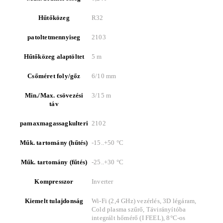
Hűtőközeg
R32
patoltetmennyiseg
2103
Hűtőközeg alaptöltet
5 m
Csőméret foly/gőz
6/10 mm
Min./Max. csövezési
3/15 m
táv
pamaxmagassagkulteri
2102
Műk. tartomány (hűtés)
-15..+50 °C
Műk. tartomány (fűtés)
-25..+30 °C
Kompresszor
Inverter
Kiemelt tulajdonság
Wi-Fi (2,4 GHz) vezérlés, 3D légáram,
Cold plasma szűrő, Távirányítóba
integrált hőmérő (I FEEL), 8°C-os