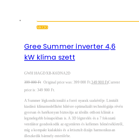
AKCIÓ
Gree Summer inverter 4,6
kW klíma szett
GWH18AGDXB-K6DNA2D
399 000
Ft
Original price was: 399 000 Ft.
349 900
Ft
Current
price is: 349 900 Ft.
A Summer légkondicionáló a forró nyarak szakértője. Limitált
kiadású klímamodellként hűtésre optimalizált technológiája révén
gyorsan és hatékonyan biztosítja az ideális otthoni klímát a
legmelegebb hónapokban is. A 3D légterelés és a 7 fokozatú
ventilátor gondoskodik az egyenletes és kellemes hőmérsékletről,
míg a kompakt kialakítás és a letisztult dizájn harmonikusan
illeszkedik bármely enteriőrbe.