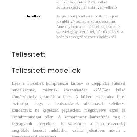
temperálás, Fűtés -25°C külső
hőmérsékletig, H tarifa igényelhető
Jótállás
Teljes körű jótállási idő 36 hónap és
további 24 hónap a kompresszorra.
Amennyiben a termékkel kapcsolatos
szervizigény merül fel, kérjük jelezze a
beépítést végző viszonteladónknál.
Téliesített
Téliesített modellek
Ezek a modellek kompresszor karter- és csepptálca fűtéssel
rendelkeznek, melynek köszönhetően -25°C-os külső
hőmérsékletig garantált a fűtés. A kültéri csepptálca fűtés
biztosítja, hogy a leolvasztások alkalmával keletkező
kondenzvíz ne képezzen jegesedést, megnövelve ezzel az
üzembiztonságot télen. A kompresszor karterfűtés még a
legnagyobb hidegekben is szavatolja a kompresszorolaj
megfelelő kenését induláskor, ezáltal jelentősen növeli a