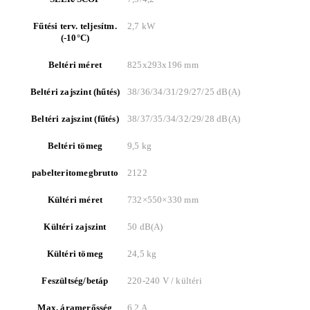
Fűtési terv. teljesítm.
2,7 kW
(-10°C)
Beltéri méret
825x293x196 mm
Beltéri zajszint (hűtés)
38/36/34/31/29/27/25 dB(A)
Beltéri zajszint (fűtés)
38/37/35/34/32/29/28 dB(A)
Beltéri tömeg
9,5 kg
pabelteritomegbrutto
2122
Kültéri méret
732×550×330 mm
Kültéri zajszint
50 dB(A)
Kültéri tömeg
24,5 kg
Feszültség/betáp
220-240 V / kültéri
Max. áramerősség
6,2 A