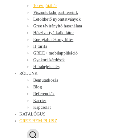
10 év jótállás
Viszonteladó partnereink
Letölthető nyomtatványok
Gree távirányító használata
Hőszivattyú kalkulátor
Energiahatékony fűtés
H tarifa
GREE+ mobilapplikáció
Gyakori kérdések
Hibabejelentés
RÓLUNK
Bemutatkozás
Blog
Referenciák
Karrier
Kapcsolat
KATALÓGUS
GREE HEM PLUSZ