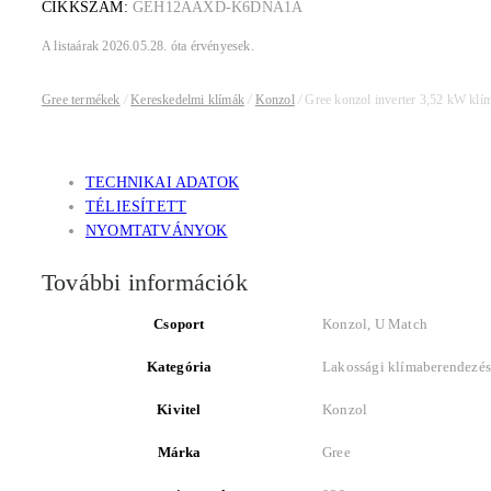
CIKKSZÁM:
GEH12AAXD-K6DNA1A
A listaárak 2026.05.28. óta érvényesek.
Gree termékek
/
Kereskedelmi klímák
/
Konzol
/
Gree konzol inverter 3,52 kW klím
TECHNIKAI ADATOK
TÉLIESÍTETT
NYOMTATVÁNYOK
További információk
Csoport
Konzol, U Match
Kategória
Lakossági klímaberendezé
Kivitel
Konzol
Márka
Gree