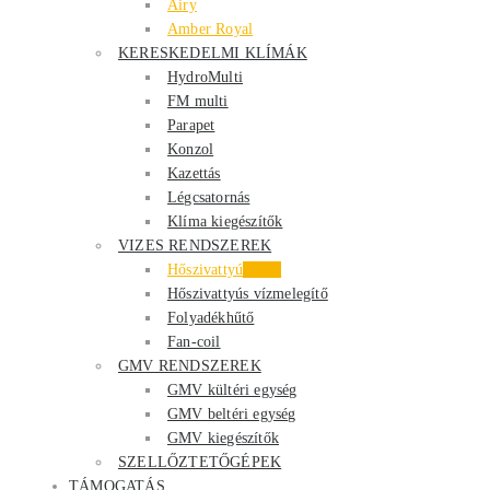
Airy
Amber Royal
KERESKEDELMI KLÍMÁK
HydroMulti
FM multi
Parapet
Konzol
Kazettás
Légcsatornás
Klíma kiegészítők
VIZES RENDSZEREK
Hőszivattyú
Akció
Hőszivattyús vízmelegítő
Folyadékhűtő
Fan-coil
GMV RENDSZEREK
GMV kültéri egység
GMV beltéri egység
GMV kiegészítők
SZELLŐZTETŐGÉPEK
TÁMOGATÁS