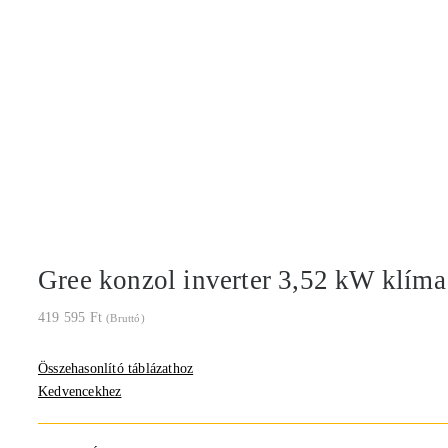
Gree konzol inverter 3,52 kW klíma 
419 595
Ft
(Bruttó)
Összehasonlító táblázathoz
Kedvencekhez