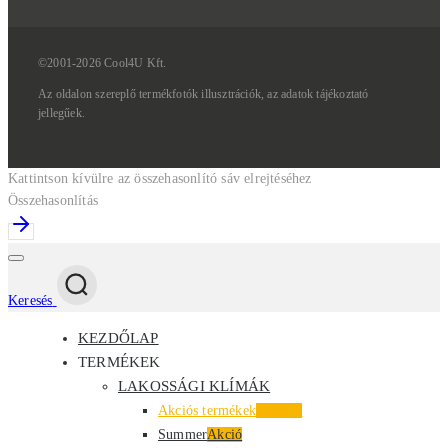
©2001-2026 Cool4U Kft.
Az
oldalon
szereplő
termékfotók
illusztrációk,
az
adatok
tájékoztató
jellegűek.
Kattintson kívülre az összehasonlító sáv elrejtéséhez
Összehasonlítás
Keresés
KEZDŐLAP
TERMÉKEK
LAKOSSÁGI KLÍMÁK
Akciós termékek
Kiemelt
Summer
Akció