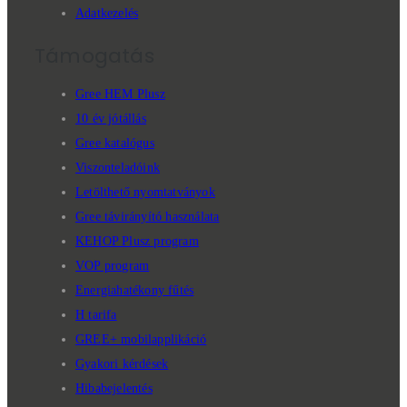
Adatkezelés
Támogatás
Gree HEM Plusz
10 év jótállás
Gree katalógus
Viszonteladóink
Letölthető nyomtatványok
Gree távirányító használata
KEHOP Plusz program
VOP program
Energiahatékony fűtés
H tarifa
GREE+ mobilapplikáció
Gyakori kérdések
Hibabejelentés