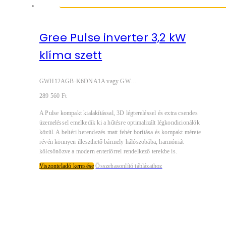
Gree Pulse inverter 3,2 kW
klíma szett
GWH12AGB-K6DNA1A vagy GWH12AGC-K6DNA1A
289 560
Ft
A Pulse kompakt kialakítással, 3D légtereléssel és extra csendes
üzemeléssel emelkedik ki a hűtésre optimalizált légkondicionálók
közül. A beltéri berendezés matt fehér borítása és kompakt mérete
révén könnyen illeszthető bármely hálószobába, harmóniát
kölcsönözve a modern enteriőrrel rendelkező terekbe is.
Viszonteladó keresése
Összehasonlító táblázathoz