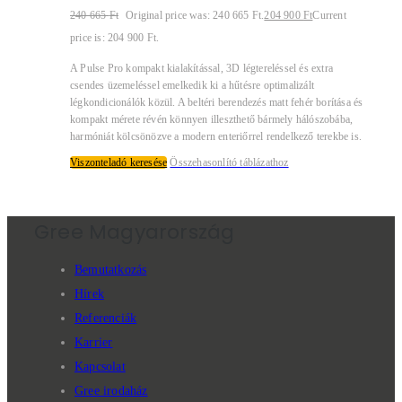
240 665
Ft
Original price was: 240 665 Ft.
204 900
Ft
Current
price is: 204 900 Ft.
A Pulse Pro kompakt kialakítással, 3D légtereléssel és extra
csendes üzemeléssel emelkedik ki a hűtésre optimalizált
légkondicionálók közül. A beltéri berendezés matt fehér borítása és
kompakt mérete révén könnyen illeszthető bármely hálószobába,
harmóniát kölcsönözve a modern enteriőrrel rendelkező terekbe is.
Viszonteladó keresése
Összehasonlító táblázathoz
Gree Magyarország
Bemutatkozás
Hírek
Referenciák
Karrier
Kapcsolat
Gree irodaház