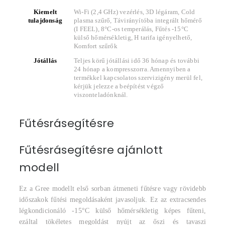
Kiemelt
Wi-Fi (2,4 GHz) vezérlés, 3D légáram, Cold
tulajdonság
plasma szűrő, Távirányítóba integrált hőmérő
(I FEEL), 8°C-os temperálás, Fűtés -15°C
külső hőmérsékletig, H tarifa igényelhető,
Komfort szűrők
Jótállás
Teljes körű jótállási idő 36 hónap és további
24 hónap a kompresszorra. Amennyiben a
termékkel kapcsolatos szervizigény merül fel,
kérjük jelezze a beépítést végző
viszonteladónknál.
Fűtésrásegítésre
Fűtésrásegítésre ajánlott
modell
Ez a Gree modellt első sorban átmeneti fűtésre vagy rövidebb
időszakok fűtési megoldásaként javasoljuk. Ez az extracsendes
légkondicionáló -15°C külső hőmérsékletig képes fűteni,
ezáltal tökéletes megoldást nyújt az őszi és tavaszi