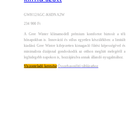
GWH12AGC-K6DNA2W
234 900
Ft
A Gree Winter klímamodell prémium komfortot biztosít a téli
hónapokban is. Innováció és stílus egyetlen készülékben: a limitált
kiadású Gree Winter kifejezetten kimagasló fűtési képességével és
minimalista dizájnnal gondoskodik az otthon meghitt melegéről a
leghidegebb napokon is, hozzájárulva annak állandó nyugalmához.
Viszonteladó keresése
Összehasonlító táblázathoz