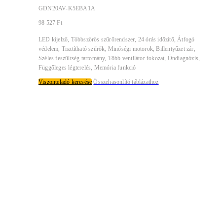
GDN20AV-K5EBA1A
98 527
Ft
LED kijelző, Többszörös szűrőrendszer, 24 órás időzítő, Átfogó
védelem, Tisztítható szűrők, Minőségi motorok, Billentyűzet zár,
Széles feszültség tartomány, Több ventilátor fokozat, Öndiagnózis,
Függőleges légterelés, Memória funkció
Viszonteladó keresése
Összehasonlító táblázathoz