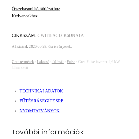
Összehasonlító táblázathoz
Kedvencekhez
CIKKSZÁM:
GWH18AGD-K6DNA1A
A listaárak 2026.05.28. óta érvényesek.
Gree termékek
/
Lakossági klímák
/
Pulse
/
Gree Pulse inverter 4,6 kW
klíma szett
TECHNIKAI ADATOK
FŰTÉSRÁSEGÍTÉSRE
NYOMTATVÁNYOK
További információk