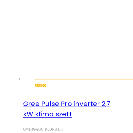
AKCIÓ
Gree Pulse Pro inverter 2,7
kW klíma szett
GWH09AGC-K6DNA1FP