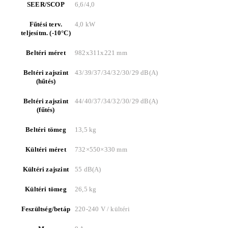
SEER/SCOP
6,6/4,0
Fűtési terv.
4,0 kW
teljesítm. (-10°C)
Beltéri méret
982x311x221 mm
Beltéri zajszint
43/39/37/34/32/30/29 dB(A)
(hűtés)
Beltéri zajszint
44/40/37/34/32/30/29 dB(A)
(fűtés)
Beltéri tömeg
13,5 kg
Kültéri méret
732×550×330 mm
Kültéri zajszint
55 dB(A)
Kültéri tömeg
26,5 kg
Feszültség/betáp
220-240 V / kültéri