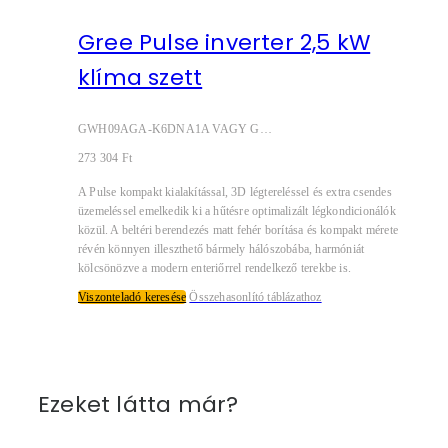
Gree Pulse inverter 2,5 kW
klíma szett
GWH09AGA-K6DNA1A VAGY GWH09AGAXB-K6DNA1Bl
273 304
Ft
A Pulse kompakt kialakítással, 3D légtereléssel és extra csendes
üzemeléssel emelkedik ki a hűtésre optimalizált légkondicionálók
közül. A beltéri berendezés matt fehér borítása és kompakt mérete
révén könnyen illeszthető bármely hálószobába, harmóniát
kölcsönözve a modern enteriőrrel rendelkező terekbe is.
Viszonteladó keresése
Összehasonlító táblázathoz
Ezeket látta már?