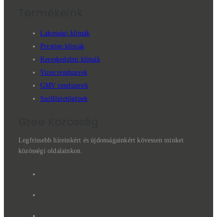
Termékeink
Lakossági klímák
Prestige klímák
Kereskedelmi klímák
Vizes rendszerek
GMV rendszerek
Szellőztetőgépek
Gree Közösség
Legfrissebb híreinkért és újdonságainkért kövessen minket
közösségi oldalainkon.