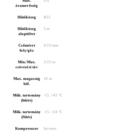
Max.
9 A
áramerősség
Hűtőközeg
R32
Hűtőközeg
5 m
alaptöltet
Csőméret
6/10 mm
foly/gőz
Min./Max.
3/25 m
csövezési táv
Max. magasság
10 m
kül.
Műk. tartomány
-15..+43 °C
(hűtés)
Műk. tartomány
-15..+24 °C
(fűtés)
Kompresszor
Inverter