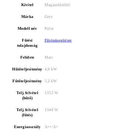
Kivitel
Magasoldalfali
Márka
Gree
Modell név
Pulse
Fűtési
Fűtésrásegítésre
tulajdonság
Felülete
Matt
Hűtőteljesítmény
4,6 kW
Fűtőteljesítmény
5,2 kW
Telj. felvétel
1355 W
(hűtő)
Telj. felvétel
1340 W
(fűtés)
Energiaosztály
A++/A+