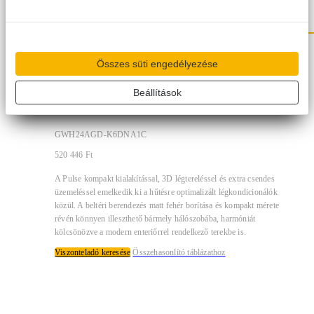
Összes süti engedélyezése
Gree Pulse inverter 6,2 kW
Beállítások
klíma szett
GWH24AGD-K6DNA1C
520 446
Ft
A Pulse kompakt kialakítással, 3D légtereléssel és extra csendes
üzemeléssel emelkedik ki a hűtésre optimalizált légkondicionálók
közül. A beltéri berendezés matt fehér borítása és kompakt mérete
révén könnyen illeszthető bármely hálószobába, harmóniát
kölcsönözve a modern enteriőrrel rendelkező terekbe is.
Viszonteladó keresése
Összehasonlító táblázathoz