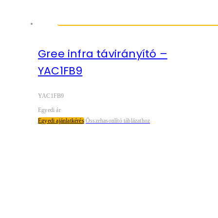
Gree infra távirányító –
YAC1FB9
YAC1FB9
Egyedi ár
Egyedi ajánlatkérés
Összehasonlító táblázathoz