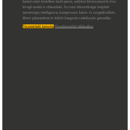
hatású ezüst kivitelben kerül piacra, melyhez hővisszanyerős friss
levegő modul is választható. Az extra felszereltséget beépített
mesterséges intelligencia, kompresszor karter- és csepptálcafűtés,
illetve páratartalom és kültéri hangszint szabályozás garantálja.
Viszonteladó keresése
Összehasonlító táblázathoz