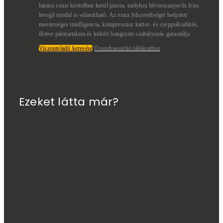
hatású ezüst kivitelben kerül piacra, melyhez hővisszanyerős friss
levegő modul is választható. Az extra felszereltséget beépített
mesterséges intelligencia, kompresszor karter- és csepptálcafűtés,
illetve páratartalom és kültéri hangszint szabályozás garantálja.
Viszonteladó keresése
Összehasonlító táblázathoz
Ezeket látta már?