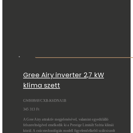
Gree Airy inverter 2,7 kW
klíma szett
GWH09AVCXB-K6DNA1B
345 313
Ft
A Gree Airy attraktív megjelenésével, valamint egyedülálló
felszereltségével emelkedik ki a Prestige Limitált Széria klímái
közül. A csúcstechnológiás modell figyelemfelkeltő szálcsiszolt