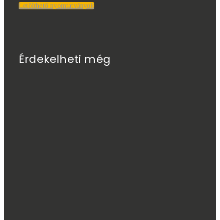
Letölthető nyomtatványok
Érdekelheti még