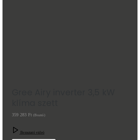
Gree Airy inverter 3,5 kW
klíma szett
359 283
Ft
(Bruttó)
Bemutató videó