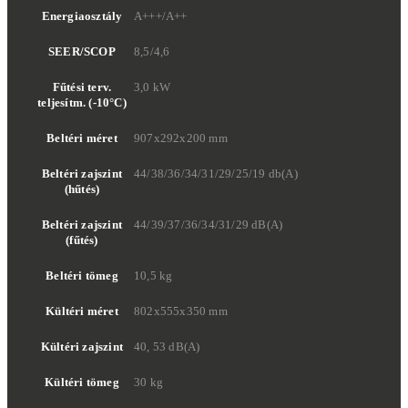
Energiaosztály
A+++/A++
SEER/SCOP
8,5/4,6
Fűtési terv.
3,0 kW
teljesítm. (-10°C)
Beltéri méret
907x292x200 mm
Beltéri zajszint
44/38/36/34/31/29/25/19 db(A)
(hűtés)
Beltéri zajszint
44/39/37/36/34/31/29 dB(A)
(fűtés)
Beltéri tömeg
10,5 kg
Kültéri méret
802x555x350 mm
Kültéri zajszint
40, 53 dB(A)
Kültéri tömeg
30 kg