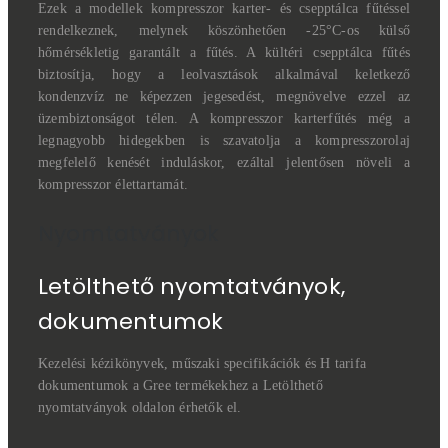
Ezek a modellek kompresszor karter- és csepptálca fűtéssel
rendelkeznek, melynek köszönhetően -25°C-os külső
hőmérsékletig garantált a fűtés. A kültéri csepptálca fűtés
biztosítja, hogy a leolvasztások alkalmával keletkező
kondenzvíz ne képezzen jegesedést, megnövelve ezzel az
üzembiztonságot télen. A kompresszor karterfűtés még a
legnagyobb hidegekben is szavatolja a kompresszorolaj
megfelelő kenését induláskor, ezáltal jelentősen növeli a
kompresszor élettartamát.
Nyomtatványok
Letölthető nyomtatványok,
dokumentumok
Kezelési kézikönyvek, műszaki specifikációk és H tarifa
dokumentumok a Gree termékekhez a Letölthető
nyomtatványok oldalon érhetők el.