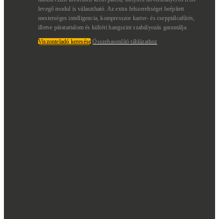
levegő modul is választható. Az extra felszereltséget beépített
mesterséges intelligencia, kompresszor karter- és csepptálcafűtés,
illetve páratartalom és kültéri hangszint szabályozás garantálja.
Viszonteladó keresése
Összehasonlító táblázathoz