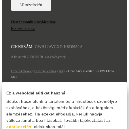
Összehasonlító táblázathoz
Kedvencekhez
CIKKSZÁM:
GWH12AVCXD-K6DNA1A
A listaárak 2026.05.28. óta érvényesek.
Gree termékek
/
Prestige klímák
/
Airy
/
Gree Airy inverter 3,5 kW klíma
szett
Ez a weboldal sütiket használ
TECHNIKAI ADATOK
Sütiket használunk a tartalom és a hirdetések személyre
szabásához, a közösségi médiafunkciók és a forgalom
TÉLIESÍTETT
elemzéséhez. Ha ezeket elfogadja, kérjük hagyja
NYOMTATVÁNYOK
változatlanul a beállításokat. További tájékoztatást az
adatkezelési
oldalunkon talál.