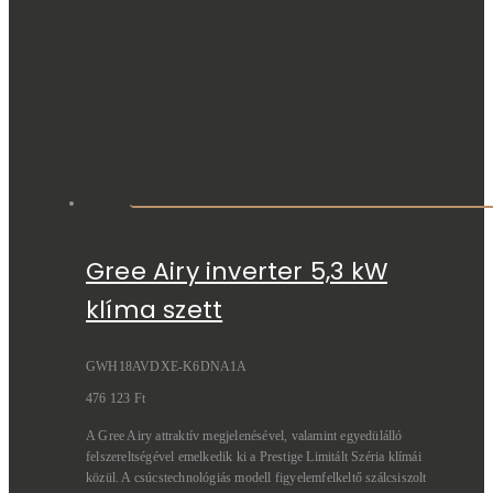
Gree Airy inverter 5,3 kW
klíma szett
GWH18AVDXE-K6DNA1A
476 123
Ft
A Gree Airy attraktív megjelenésével, valamint egyedülálló
felszereltségével emelkedik ki a Prestige Limitált Széria klímái
közül. A csúcstechnológiás modell figyelemfelkeltő szálcsiszolt