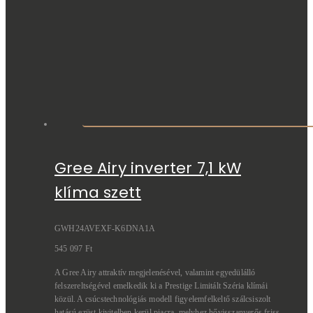
Gree Airy inverter 7,1 kW
klíma szett
GWH24AVEXF-K6DNA1A
545 097
Ft
A Gree Airy attraktív megjelenésével, valamint egyedülálló
felszereltségével emelkedik ki a Prestige Limitált Széria klímái
közül. A csúcstechnológiás modell figyelemfelkeltő szálcsiszolt
hatású ezüst kivitelben kerül piacra, melyhez hővisszanyerős friss