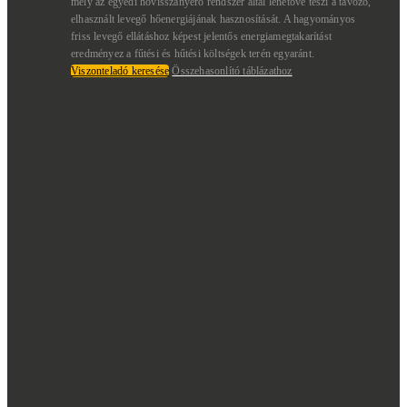
mely az egyedi hővisszanyerő rendszer által lehetővé teszi a távozó,
elhasznált levegő hőenergiájának hasznosítását. A hagyományos
friss levegő ellátáshoz képest jelentős energiamegtakarítást
eredményez a fűtési és hűtési költségek terén egyaránt.
Viszonteladó keresése
Összehasonlító táblázathoz