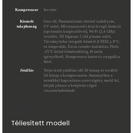
Kompresszor
Inverter
Kiemelt
Gree-AI, Páratartalomra történő szabályzás,
tulajdonság
UV szűrő, Hővisszanyerős friss levegő funkció
(opcionális kiegészítővel), Wi-Fi (2,4 GHz)
vezérlés, 3D légáram, Cold plasma szűrő,
Távirányítóba integrált hőmérő (I FEEL), 8°C-
os temperálás, Extra csendes kialakítás, Fűtés
-25°C külső hőmérsékletig, H tarifa
igényelhető, Kompresszor karter és csepptálca
fűtés
Jótállás
Teljes körű jótállási idő 36 hónap és további
24 hónap a kompresszorra. Amennyiben a
termékkel kapcsolatos szervizigény merül fel,
kérjük jelezze a beépítést végző
viszonteladónknál.
Téliesített
Téliesített modell