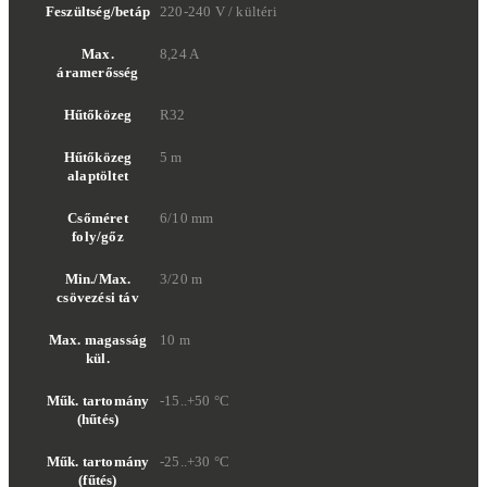
Feszültség/betáp
220-240 V / kültéri
Max.
8,24 A
áramerősség
Hűtőközeg
R32
Hűtőközeg
5 m
alaptöltet
Csőméret
6/10 mm
foly/gőz
Min./Max.
3/20 m
csövezési táv
Max. magasság
10 m
kül.
Műk. tartomány
-15..+50 °C
(hűtés)
Műk. tartomány
-25..+30 °C
(fűtés)