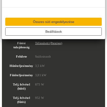
További információk
Kivitel
Magasoldalfali
Összes süti engedélyezése
Márka
Gree
Beállítások
Modell név
Airy
Fűtési
Téliesített (Prestige)
tulajdonság
Felülete
Szálcsiszolt
Hűtőteljesítmény
3,5 kW
Fűtőteljesítmény
3,81 kW
Telj. felvétel
875 W
(hűtő)
Telj. felvétel
952 W
(fűtés)