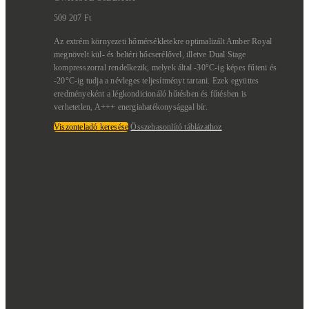
509 207
Ft
Az extrém környezeti hőmérsékletekre optimalizált Amber Royal
megnövelt kül- és beltéri hőcserélővel, illetve Dual Stage
kompresszorral rendelkezik, melyek által -30°C-ig képes fűteni és
-20°C-ig tudja a névleges teljesítményt tartani. Ezek együttes
eredményeként a légkondicionáló hűtésben és fűtésben is
verhetetlen, A+++ energiahatékonysággal bír.
Viszonteladó keresése
Összehasonlító táblázathoz