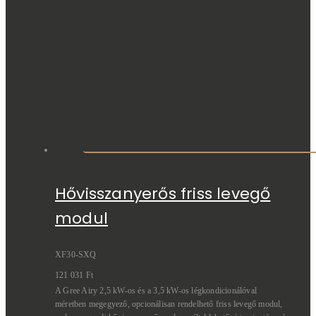
Hővisszanyerős friss levegő
modul
XF30-SXQ
121 031
Ft
A Gree Airy 2,5 kW-os és a 3,5 kW-os légkondicionálóval
méretben megegyező, opcionálisan rendelhető friss levegő modul,