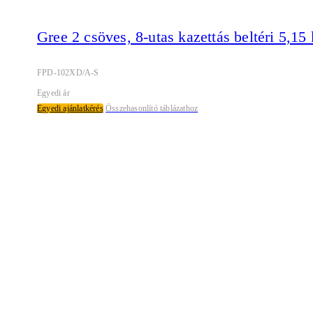
Gree 2 csöves, 8-utas kazettás beltéri 5,15
FPD-102XD/A-S
Egyedi ár
Egyedi ajánlatkérés
Összehasonlító táblázathoz