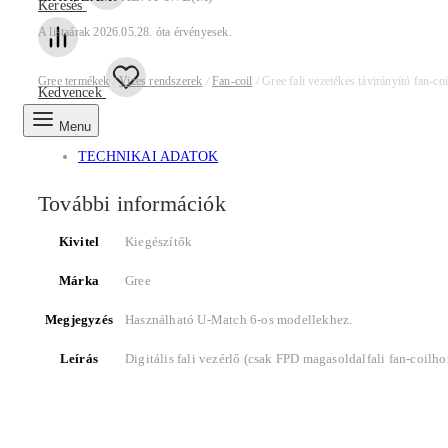
Keresés
A listaárak 2026.05.28. óta érvényesek.
Gree termékek
/
Vizes rendszerek
/
Fan-coil
/
Gree fali vezetékes távirányító fan-co
Kedvencek
Menu
TECHNIKAI ADATOK
További információk
Kivitel
Kiegészítők
Márka
Gree
Megjegyzés
Használható U-Match 6-os modellekhez.
Leírás
Digitális fali vezérlő (csak FPD magasoldalfali fan-coilho