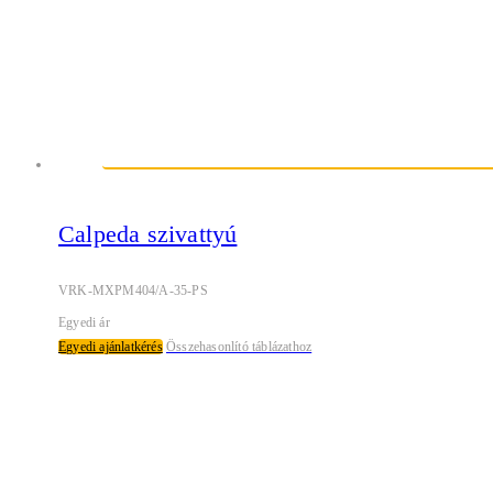
Calpeda szivattyú
VRK-MXPM404/A-35-PS
Egyedi ár
Egyedi ajánlatkérés
Összehasonlító táblázathoz