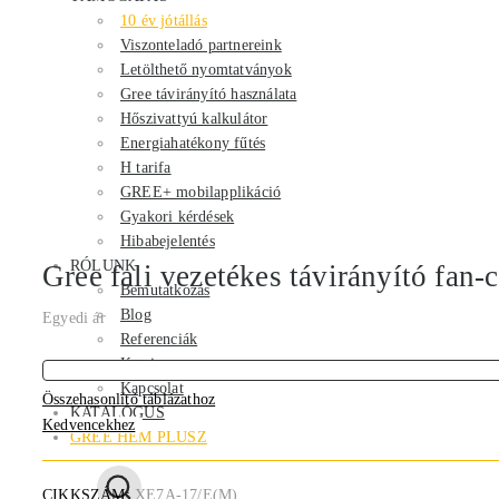
10 év jótállás
Viszonteladó partnereink
Letölthető nyomtatványok
Gree távirányító használata
Hőszivattyú kalkulátor
Energiahatékony fűtés
H tarifa
GREE+ mobilapplikáció
Gyakori kérdések
Hibabejelentés
RÓLUNK
Gree fali vezetékes távirányító fan-
Bemutatkozás
Blog
Egyedi ár
Referenciák
Karrier
Kapcsolat
Összehasonlító táblázathoz
KATALÓGUS
Kedvencekhez
GREE HEM PLUSZ
CIKKSZÁM:
XE7A-17/E(M)