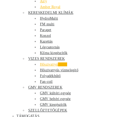
Airy
Amber Royal
KERESKEDELMI KLÍMÁK
HydroMulti
FM multi
Parapet
Konzol
Kazettás
Légcsatornás
Klíma kiegészítők
VIZES RENDSZEREK
Hőszivattyú
Akció
Hőszivattyús vízmelegítő
Folyadékhűtő
Fan-coil
GMV RENDSZEREK
GMV kültéri egység
GMV beltéri egység
GMV kiegészítők
SZELLŐZTETŐGÉPEK
TÁMOGATÁS