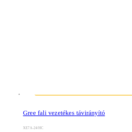
Gree fali vezetékes távirányító
XE7A-24/HC