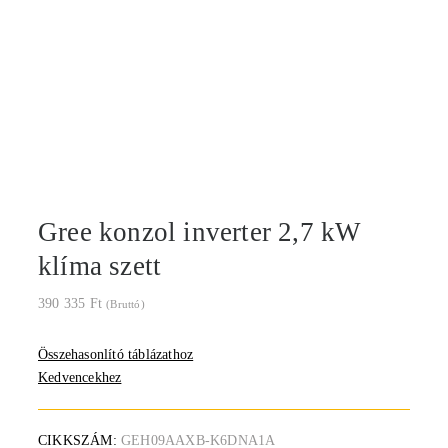
Gree konzol inverter 2,7 kW
klíma szett
390 335
Ft
(Bruttó)
Összehasonlító táblázathoz
Kedvencekhez
CIKKSZÁM:
GEH09AAXB-K6DNA1A