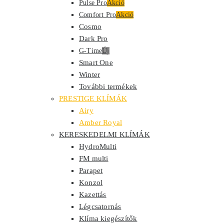
Pulse Pro
Akció
Comfort Pro
Akció
Cosmo
Dark Pro
G-Time
Új
Smart One
Winter
További termékek
PRESTIGE KLÍMÁK
Airy
Amber Royal
KERESKEDELMI KLÍMÁK
HydroMulti
FM multi
Parapet
Konzol
Kazettás
Légcsatornás
Klíma kiegészítők