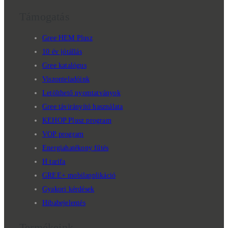
Támogatás
Gree HEM Plusz
10 év jótállás
Gree katalógus
Viszonteladóink
Letölthető nyomtatványok
Gree távirányító használata
KEHOP Plusz program
VOP program
Energiahatékony fűtés
H tarifa
GREE+ mobilapplikáció
Gyakori kérdések
Hibabejelentés
Termékeink