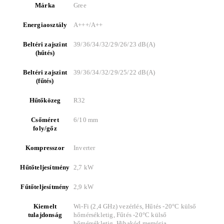
Márka
Gree
Energiaosztály
A+++/A++
Beltéri zajszint
39/36/34/32/29/26/23 dB(A)
(hűtés)
Beltéri zajszint
39/36/34/32/29/25/22 dB(A)
(fűtés)
Hűtőközeg
R32
Csőméret
6/10 mm
foly/gőz
Kompresszor
Inverter
Hűtőteljesítmény
2,7 kW
Fűtőteljesítmény
2,9 kW
Kiemelt
Wi-Fi (2,4 GHz) vezérlés, Hűtés -20°C külső
tulajdonság
hőmérsékletig, Fűtés -20°C külső
hőmérsékletig, Hibakód memória,