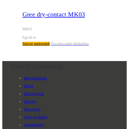
Gree dry-contact MK03
MK03
Egyedi ár
Szerviz partnereink
Összehasonlító táblázathoz
Gree Magyarország
Bemutatkozás
Hírek
Referenciák
Karrier
Kapcsolat
Gree irodaház
Adatkezelés