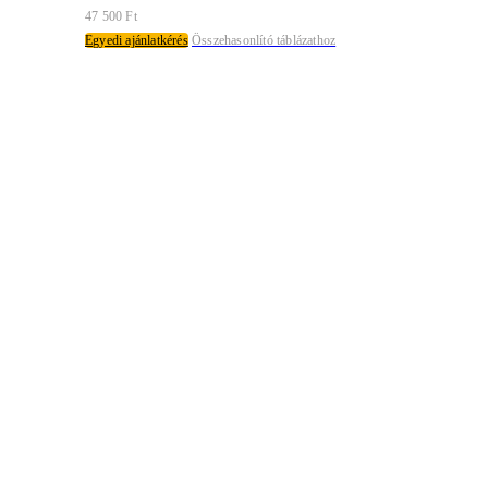
47 500
Ft
Egyedi ajánlatkérés
Összehasonlító táblázathoz