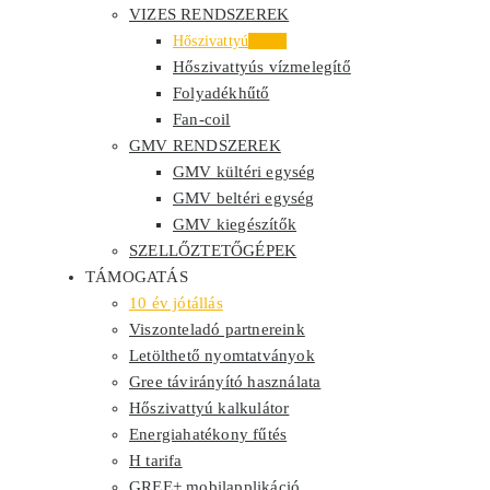
VIZES RENDSZEREK
Hőszivattyú
Akció
Hőszivattyús vízmelegítő
Folyadékhűtő
Fan-coil
GMV RENDSZEREK
GMV kültéri egység
GMV beltéri egység
GMV kiegészítők
SZELLŐZTETŐGÉPEK
TÁMOGATÁS
10 év jótállás
Viszonteladó partnereink
Letölthető nyomtatványok
Gree távirányító használata
Hőszivattyú kalkulátor
Energiahatékony fűtés
H tarifa
GREE+ mobilapplikáció