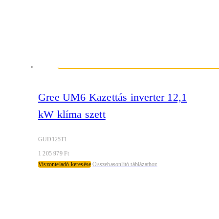
Gree UM6 Kazettás inverter 12,1
kW klíma szett
GUD125T1
1 205 979
Ft
Viszonteladó keresése
Összehasonlító táblázathoz