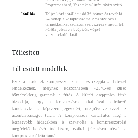
Programozható, Vezetékes / infra távirányító
Jótállás
Teljes körű jótállási idő 36 hónap és további
24 hónap a kompresszorra. Amennyiben a
termékkel kapcsolatos szervizigény merül fel,
kérjük jelezze a beépítést végző
viszonteladónknál.
Téliesített
Téliesített modellek
Ezek a modellek kompresszor karter- és csepptálca fűtéssel
rendelkeznek, melynek köszönhetően -25°C-os külső
hőmérsékletig garantált a fűtés. A kültéri csepptálca fűtés
biztosítja, hogy a leolvasztások alkalmával keletkező
kondenzvíz ne képezzen jegesedést, megnövelve ezzel az
üzembiztonságot télen. A kompresszor karterfűtés még a
legnagyobb hidegekben is szavatolja a kompresszorolaj
megfelelő kenését induláskor, ezáltal jelentősen növeli a
kompresszor élettartamát.