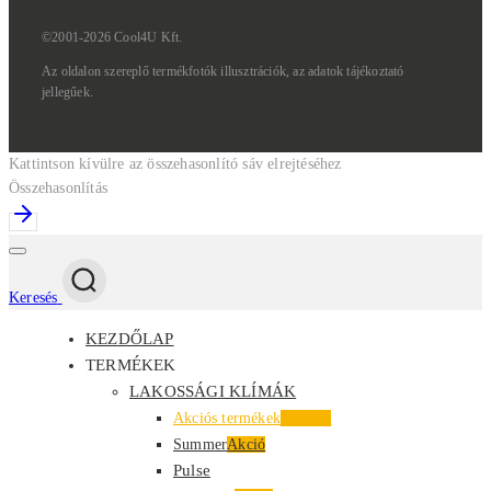
©2001-2026 Cool4U Kft.
Az
oldalon
szereplő
termékfotók
illusztrációk,
az
adatok
tájékoztató
jellegűek.
Kattintson kívülre az összehasonlító sáv elrejtéséhez
Összehasonlítás
Keresés
KEZDŐLAP
TERMÉKEK
LAKOSSÁGI KLÍMÁK
Akciós termékek
Kiemelt
Summer
Akció
Pulse