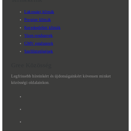
Lakossági klímák
Prestige klímák
Kereskedelmi klímák
Vizes rendszerek
GMV rendszerek
Szellőztetőgépek
Gree Közösség
Legfrissebb híreinkért és újdonságainkért kövessen minket
közösségi oldalainkon.