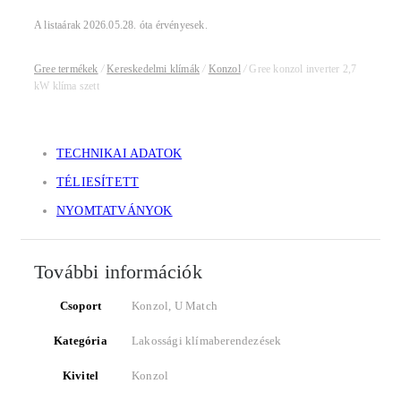
A listaárak 2026.05.28. óta érvényesek.
Gree termékek
/
Kereskedelmi klímák
/
Konzol
/
Gree konzol inverter 2,7
kW klíma szett
TECHNIKAI ADATOK
TÉLIESÍTETT
NYOMTATVÁNYOK
További információk
Csoport
Konzol, U Match
Kategória
Lakossági klímaberendezések
Kivitel
Konzol