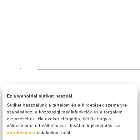
Gree UM6 Légcsatornás inverter
Ez a weboldal sütiket használ
3,5 kW klíma szett
Sütiket használunk a tartalom és a hirdetések személyre
szabásához, a közösségi médiafunkciók és a forgalom
GUD35PS1
elemzéséhez. Ha ezeket elfogadja, kérjük hagyja
589 674
Ft
változatlanul a beállításokat. További tájékoztatást az
Viszonteladó keresése
Összehasonlító táblázathoz
adatkezelési
oldalunkon talál.