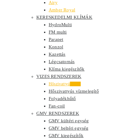
Airy
Amber Royal
KERESKEDELMI KLÍMÁK
HydroMulti
FM multi
Parapet
Konzol
Kazettás
Légcsatornás
Klíma kiegészítők
VIZES RENDSZEREK
Hőszivattyú
Akció
Hőszivattyús vízmelegítő
Folyadékhűtő
Fan-coil
GMV RENDSZEREK
GMV kültéri egység
GMV beltéri egység
GMV kiegészítők