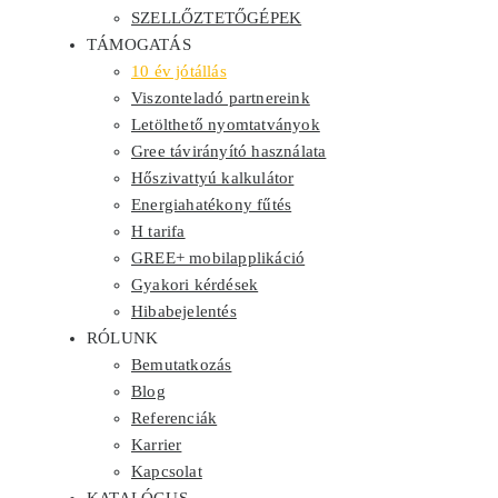
SZELLŐZTETŐGÉPEK
TÁMOGATÁS
10 év jótállás
Viszonteladó partnereink
Letölthető nyomtatványok
Gree távirányító használata
Hőszivattyú kalkulátor
Energiahatékony fűtés
H tarifa
GREE+ mobilapplikáció
Gyakori kérdések
Hibabejelentés
RÓLUNK
Bemutatkozás
Blog
Referenciák
Karrier
Kapcsolat