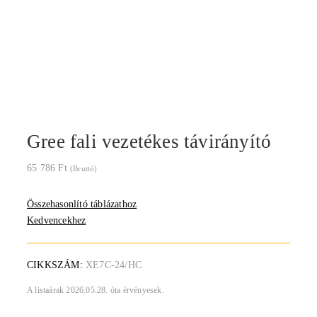
Gree fali vezetékes távirányító
65 786
Ft
(Bruttó)
Összehasonlító táblázathoz
Kedvencekhez
CIKKSZÁM:
XE7C-24/HC
A listaárak 2026.05.28. óta érvényesek.