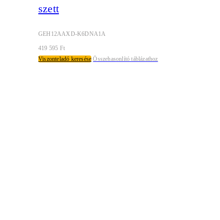
szett
GEH12AAXD-K6DNA1A
419 595
Ft
Viszonteladó keresése
Összehasonlító táblázathoz