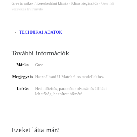
Gree termékek
/
Kereskedelmi klímák
/
Klíma kiegészítők
/
Gree fali
vezetékes távirányító
TECHNIKAI ADATOK
További információk
Márka
Gree
Megjegyzés
Használható U-Match 6-os modellekhez.
Leírás
Heti időzítés, paraméter olvasás és állítási
lehetőség, beépített hőmérő.
Ezeket látta már?