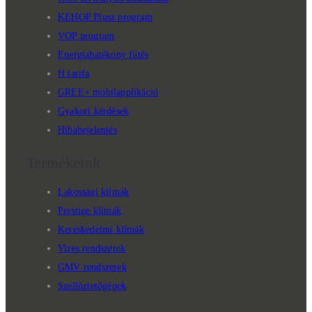
KEHOP Plusz program
VOP program
Energiahatékony fűtés
H tarifa
GREE+ mobilapplikáció
Gyakori kérdések
Hibabejelentés
Termékeink
Lakossági klímák
Prestige klímák
Kereskedelmi klímák
Vizes rendszerek
GMV rendszerek
Szellőztetőgépek