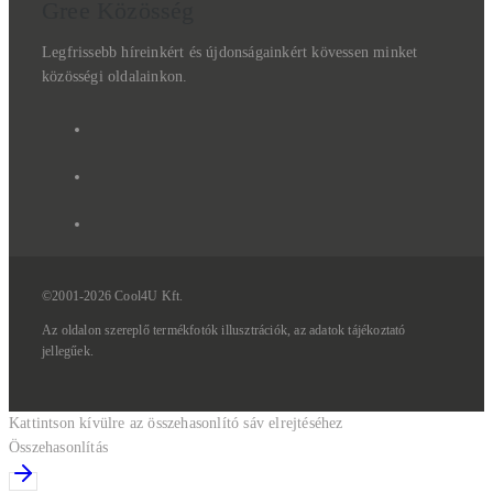
Gree Közösség
Legfrissebb híreinkért és újdonságainkért kövessen minket
közösségi oldalainkon.
©2001-2026 Cool4U Kft.
Az
oldalon
szereplő
termékfotók
illusztrációk,
az
adatok
tájékoztató
jellegűek.
Kattintson kívülre az összehasonlító sáv elrejtéséhez
Összehasonlítás