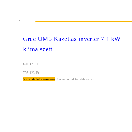
Gree UM6 Kazettás inverter 7,1 kW
klíma szett
GUD71T1
757 123
Ft
Viszonteladó keresése
Összehasonlító táblázathoz