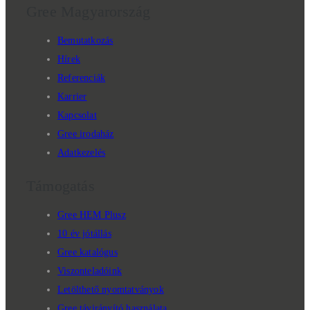
Gree Magyarország
Bemutatkozás
Hírek
Referenciák
Karrier
Kapcsolat
Gree irodaház
Adatkezelés
Támogatás
Gree HEM Plusz
10 év jótállás
Gree katalógus
Viszonteladóink
Letölthető nyomtatványok
Gree távirányító használata