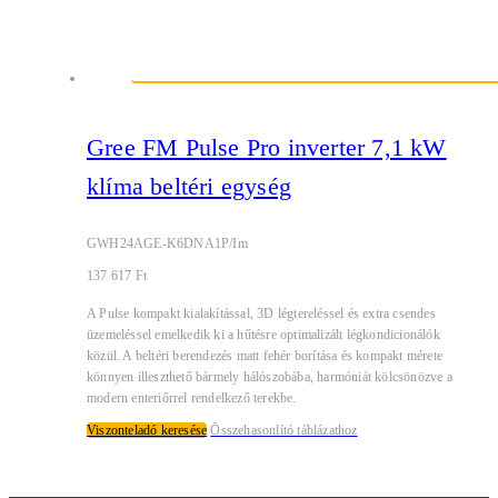
Gree FM Pulse Pro inverter 7,1 kW
klíma beltéri egység
GWH24AGE-K6DNA1P/Im
137 617
Ft
A Pulse kompakt kialakítással, 3D légtereléssel és extra csendes
üzemeléssel emelkedik ki a hűtésre optimalizált légkondicionálók
közül. A beltéri berendezés matt fehér borítása és kompakt mérete
könnyen illeszthető bármely hálószobába, harmóniát kölcsönözve a
modern enteriőrrel rendelkező terekbe.
Viszonteladó keresése
Összehasonlító táblázathoz