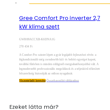
Gree Comfort Pro inverter 2,7
kW klíma szett
GWH09ACCXB-K6DNA1G
270 434
Ft
A Comfort Pro szintet lépett a gyár legújabb fejlesztései révén: a
légkondicionáló még csendesebb kül- és beltéri egységet kapott,
továbbá fűtésben is minden eddiginél energiahatékonyabbá vált. A
legmodernebb professzionális megoldások és a teljeskörű téliesített
felszereltség biztosítják az otthon nyugalmát.
Viszonteladó keresése
Összehasonlító táblázathoz
Ezeket látta már?