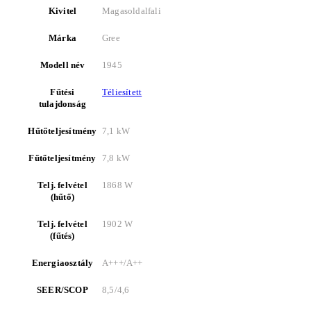
Kivitel
Magasoldalfali
Márka
Gree
Modell név
1945
Fűtési
Téliesített
tulajdonság
Hűtőteljesítmény
7,1 kW
Fűtőteljesítmény
7,8 kW
Telj. felvétel
1868 W
(hűtő)
Telj. felvétel
1902 W
(fűtés)
Energiaosztály
A+++/A++
SEER/SCOP
8,5/4,6