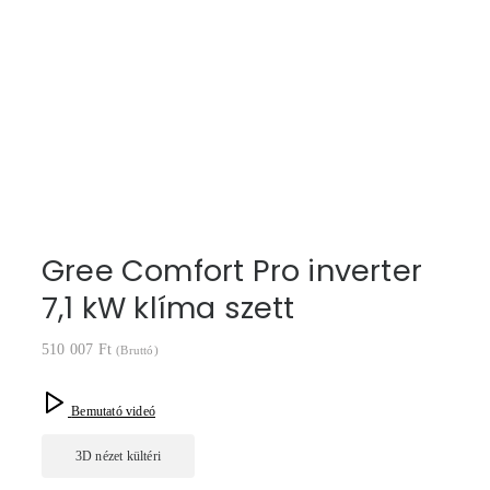
Gree Comfort Pro inverter
7,1 kW klíma szett
510 007
Ft
(Bruttó)
Bemutató videó