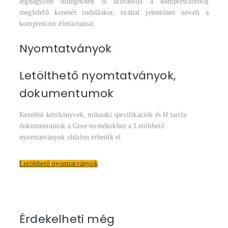
legnagyobb hidegekben is szavatolja a kompresszorolaj
megfelelő kenését induláskor, ezáltal jelentősen növeli a
kompresszor élettartamát.
Nyomtatványok
Letölthető nyomtatványok,
dokumentumok
Kezelési kézikönyvek, műszaki specifikációk és H tarifa
dokumentumok a Gree termékekhez a Letölthető
nyomtatványok oldalon érhetők el.
Letölthető nyomtatványok
Érdekelheti még