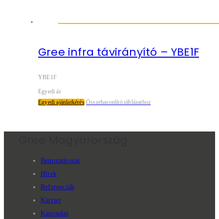
Gree infra távirányító – YBE1F
YBE1F
Egyedi ár
Egyedi ajánlatkérés
Összehasonlító táblázathoz
Gree Magyarország
Bemutatkozás
Hírek
Referenciák
Karrier
Kapcsolat