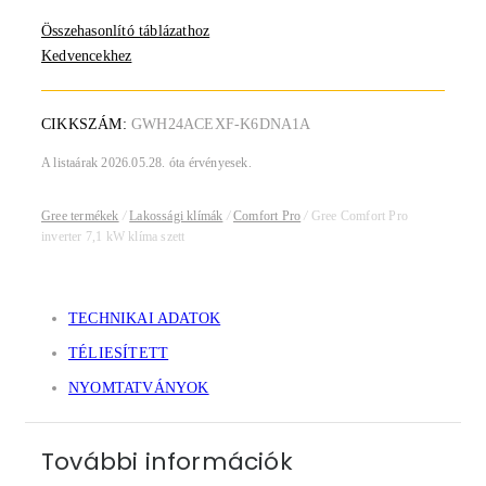
Összehasonlító táblázathoz
Kedvencekhez
CIKKSZÁM:
GWH24ACEXF-K6DNA1A
A listaárak 2026.05.28. óta érvényesek.
Gree termékek
/
Lakossági klímák
/
Comfort Pro
/
Gree Comfort Pro
inverter 7,1 kW klíma szett
TECHNIKAI ADATOK
TÉLIESÍTETT
NYOMTATVÁNYOK
További információk