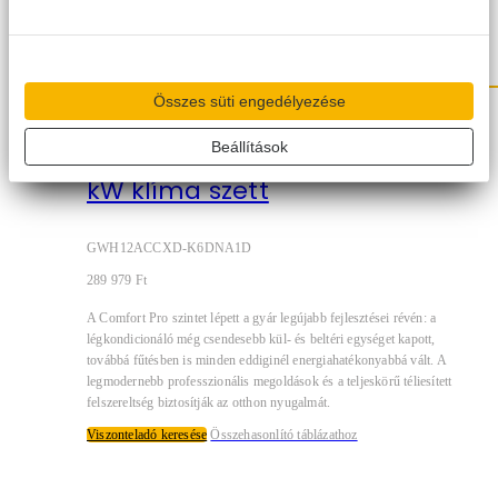
Összes süti engedélyezése
Gree Comfort Pro inverter 3,5
Beállítások
kW klíma szett
GWH12ACCXD-K6DNA1D
289 979
Ft
A Comfort Pro szintet lépett a gyár legújabb fejlesztései révén: a
légkondicionáló még csendesebb kül- és beltéri egységet kapott,
továbbá fűtésben is minden eddiginél energiahatékonyabbá vált. A
legmodernebb professzionális megoldások és a teljeskörű téliesített
felszereltség biztosítják az otthon nyugalmát.
Viszonteladó keresése
Összehasonlító táblázathoz