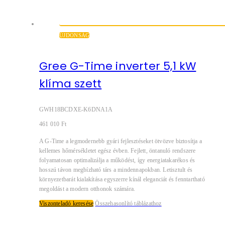
ÚJDONSÁG
Gree G-Time inverter 5,1 kW
klíma szett
GWH18BCDXE-K6DNA1A
461 010
Ft
A G-Time a legmodernebb gyári fejlesztéseket ötvözve biztosítja a
kellemes hőmérsékletet egész évben. Fejlett, öntanuló rendszere
folyamatosan optimalizálja a működést, így energiatakarékos és
hosszú távon megbízható társ a mindennapokban. Letisztult és
környezetbarát kialakítása egyszerre kínál eleganciát és fenntartható
megoldást a modern otthonok számára.
Viszonteladó keresése
Összehasonlító táblázathoz