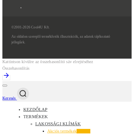
©2001-2026 Cool4U Kft.
Az
oldalon
szereplő
termékfotók
illusztrációk,
az
adatok
tájékoztató
jellegűek.
Kattintson kívülre az összehasonlító sáv elrejtéséhez
Összehasonlítás
Keresés
KEZDŐLAP
TERMÉKEK
LAKOSSÁGI KLÍMÁK
Akciós termékek
Kiemelt