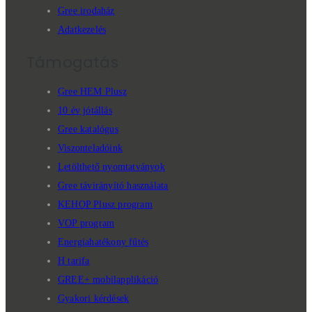
Gree irodaház
Adatkezelés
Támogatás
Gree HEM Plusz
10 év jótállás
Gree katalógus
Viszonteladóink
Letölthető nyomtatványok
Gree távirányító használata
KEHOP Plusz program
VOP program
Energiahatékony fűtés
H tarifa
GREE+ mobilapplikáció
Gyakori kérdések