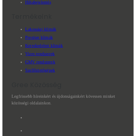
Hibabejelentés
Termékeink
Lakossági klímák
Prestige klímák
Kereskedelmi klímák
Vizes rendszerek
GMV rendszerek
Szellőztetőgépek
Gree Közösség
Legfrissebb híreinkért és újdonságainkért kövessen minket
közösségi oldalainkon.