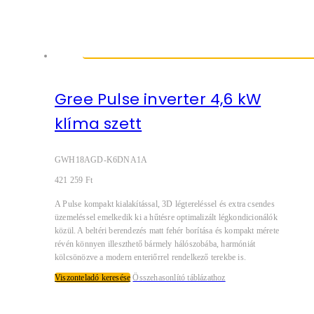
Gree Pulse inverter 4,6 kW
klíma szett
GWH18AGD-K6DNA1A
421 259
Ft
A Pulse kompakt kialakítással, 3D légtereléssel és extra csendes
üzemeléssel emelkedik ki a hűtésre optimalizált légkondicionálók
közül. A beltéri berendezés matt fehér borítása és kompakt mérete
révén könnyen illeszthető bármely hálószobába, harmóniát
kölcsönözve a modern enteriőrrel rendelkező terekbe is.
Viszonteladó keresése
Összehasonlító táblázathoz