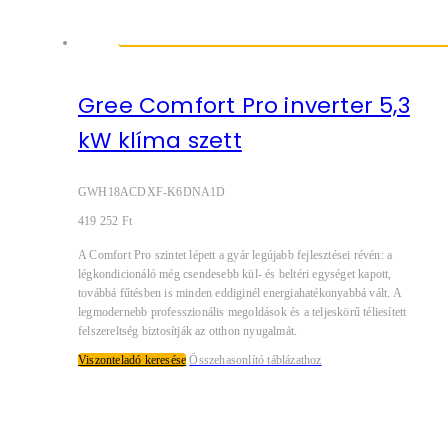
Gree Comfort Pro inverter 5,3
kW klíma szett
GWH18ACDXF-K6DNA1D
419 252
Ft
A Comfort Pro szintet lépett a gyár legújabb fejlesztései révén: a
légkondicionáló még csendesebb kül- és beltéri egységet kapott,
továbbá fűtésben is minden eddiginél energiahatékonyabbá vált. A
legmodernebb professzionális megoldások és a teljeskörű téliesített
felszereltség biztosítják az otthon nyugalmát.
Viszonteladó keresése
Összehasonlító táblázathoz