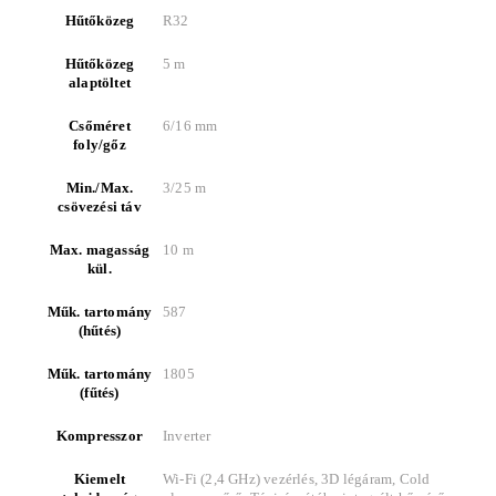
Hűtőközeg
R32
Hűtőközeg
5 m
alaptöltet
Csőméret
6/16 mm
foly/gőz
Min./Max.
3/25 m
csövezési táv
Max. magasság
10 m
kül.
Műk. tartomány
587
(hűtés)
Műk. tartomány
1805
(fűtés)
Kompresszor
Inverter
Kiemelt
Wi-Fi (2,4 GHz) vezérlés, 3D légáram, Cold