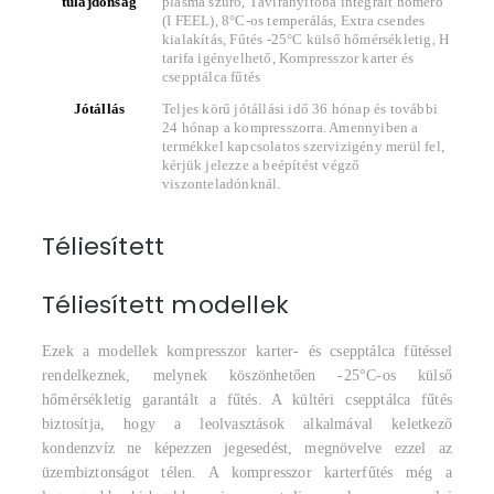
tulajdonság
plasma szűrő, Távirányítóba integrált hőmérő
(I FEEL), 8°C-os temperálás, Extra csendes
kialakítás, Fűtés -25°C külső hőmérsékletig, H
tarifa igényelhető, Kompresszor karter és
csepptálca fűtés
Jótállás
Teljes körű jótállási idő 36 hónap és további
24 hónap a kompresszorra. Amennyiben a
termékkel kapcsolatos szervizigény merül fel,
kérjük jelezze a beépítést végző
viszonteladónknál.
Téliesített
Téliesített modellek
Ezek a modellek kompresszor karter- és csepptálca fűtéssel
rendelkeznek, melynek köszönhetően -25°C-os külső
hőmérsékletig garantált a fűtés. A kültéri csepptálca fűtés
biztosítja, hogy a leolvasztások alkalmával keletkező
kondenzvíz ne képezzen jegesedést, megnövelve ezzel az
üzembiztonságot télen. A kompresszor karterfűtés még a