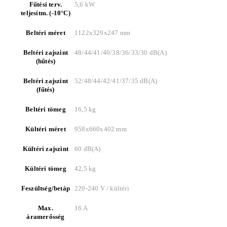
Fűtési terv.
5,6 kW
teljesítm. (-10°C)
Beltéri méret
1122x329x247 mm
Beltéri zajszint
48/44/41/40/38/36/33/30 dB(A)
(hűtés)
Beltéri zajszint
52/48/44/42/41/37/35 dB(A)
(fűtés)
Beltéri tömeg
16,5 kg
Kültéri méret
958x660x402 mm
Kültéri zajszint
60 dB(A)
Kültéri tömeg
42,5 kg
Feszültség/betáp
220-240 V / kültéri
Max.
16 A
áramerősség