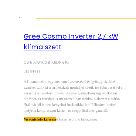
Gree Cosmo inverter 2,7 kW
klíma szett
GWH09AWCXB-K6DNA4G
313 944
Ft
A Cosmo széria egyenes vonalvezetésével és gyöngyház fehér
színével tűnik ki a termékskála modelljei közül, továbbá veszi fel a
versenyt a Comfort Pro-val. Az energiahatékonyság érdekében
hűtésben és fűtésben is megnövelt hatásfokkal, valamint a márka
által már jól ismert kényelmi funkciókkal bír. Téliesített kivitel,
melyet a kompresszor karter- és csepptálcafűtés garantál.
Viszonteladó keresése
Összehasonlító táblázathoz