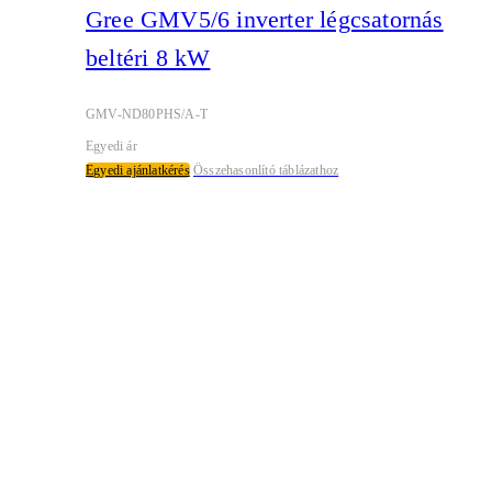
Gree GMV5/6 inverter légcsatornás
beltéri 8 kW
GMV-ND80PHS/A-T
Egyedi ár
Egyedi ajánlatkérés
Összehasonlító táblázathoz