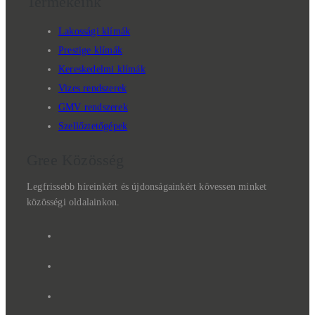
Termékeink
Lakossági klímák
Prestige klímák
Kereskedelmi klímák
Vizes rendszerek
GMV rendszerek
Szellőztetőgépek
Gree Közösség
Legfrissebb híreinkért és újdonságainkért kövessen minket
közösségi oldalainkon.