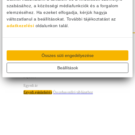
szabásához, a közösségi médiafunkciók és a forgalom
elemzéséhez. Ha ezeket elfogadja, kérjük hagyja
változatlanul a beállításokat. További tájékoztatást az
adatkezelési
oldalunkon talál.
Gree GMV5/6 elágazó idom pár –
Összes süti engedélyezése
FQ03/A
Beállítások
FQ03/A
Egyedi ár
Egyedi ajánlatkérés
Összehasonlító táblázathoz