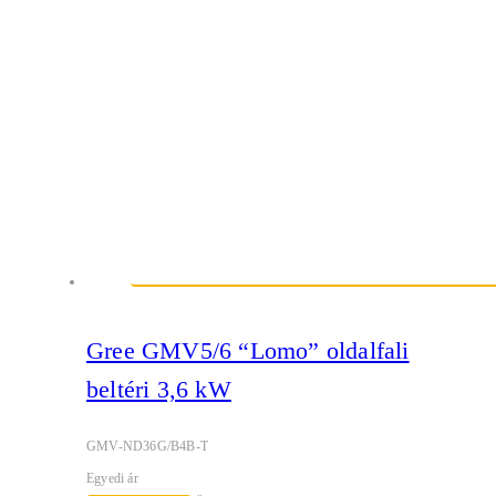
Gree GMV5/6 “Lomo” oldalfali
beltéri 3,6 kW
GMV-ND36G/B4B-T
Egyedi ár