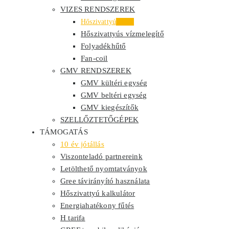
VIZES RENDSZEREK
Hőszivattyú
Akció
Hőszivattyús vízmelegítő
Folyadékhűtő
Fan-coil
GMV RENDSZEREK
GMV kültéri egység
GMV beltéri egység
GMV kiegészítők
SZELLŐZTETŐGÉPEK
TÁMOGATÁS
10 év jótállás
Viszonteladó partnereink
Letölthető nyomtatványok
Gree távirányító használata
Hőszivattyú kalkulátor
Energiahatékony fűtés
H tarifa