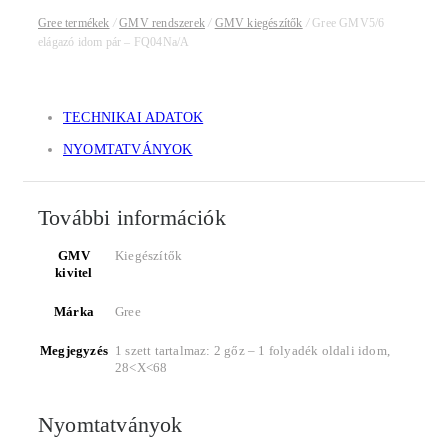
Gree termékek
/
GMV rendszerek
/
GMV kiegészítők
/
Gree GMV5/6
elágazó idom pár – FQ04Na/A
TECHNIKAI ADATOK
NYOMTATVÁNYOK
További információk
GMV
Kiegészítők
kivitel
Márka
Gree
Megjegyzés
1 szett tartalmaz: 2 gőz – 1 folyadék oldali idom,
28<X<68
Nyomtatványok