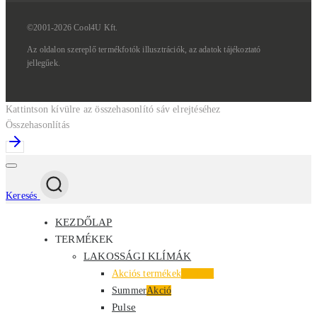
©2001-2026 Cool4U Kft.
Az
oldalon
szereplő
termékfotók
illusztrációk,
az
adatok
tájékoztató
jellegűek.
Kattintson kívülre az összehasonlító sáv elrejtéséhez
Összehasonlítás
Keresés
KEZDŐLAP
TERMÉKEK
LAKOSSÁGI KLÍMÁK
Akciós termékek
Kiemelt
Summer
Akció
Pulse