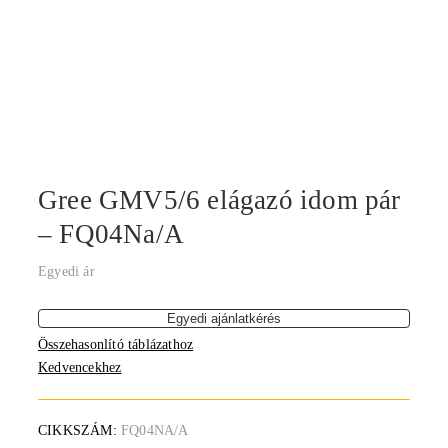
Gree GMV5/6 elágazó idom pár
– FQ04Na/A
Egyedi ár
Egyedi ajánlatkérés
Összehasonlító táblázathoz
Kedvencekhez
CIKKSZÁM:
FQ04NA/A