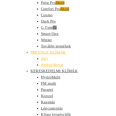
Pulse Pro
Akció
Comfort Pro
Akció
Cosmo
Dark Pro
G-Time
Új
Smart One
Winter
További termékek
PRESTIGE KLÍMÁK
Airy
Amber Royal
KERESKEDELMI KLÍMÁK
HydroMulti
FM multi
Parapet
Konzol
Kazettás
Légcsatornás
Klíma kiegészítők