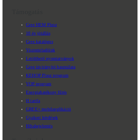
Támogatás
Gree HEM Plusz
10 év jótállás
Gree katalógus
Viszonteladóink
Letölthető nyomtatványok
Gree távirányító használata
KEHOP Plusz program
VOP program
Energiahatékony fűtés
H tarifa
GREE+ mobilapplikáció
Gyakori kérdések
Hibabejelentés