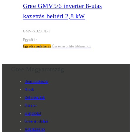
Gree GMV5/6 inverter 8-utas
kazettás beltéri 2,8 kW
GMV-ND28T/E-T
Egyedi ár
Egyedi ajánlatkérés
Összehasonlító táblázathoz
Gree Magyarország
Bemutatkozás
Hírek
Referenciák
Karrier
Kapcsolat
Gree irodaház
Adatkezelés