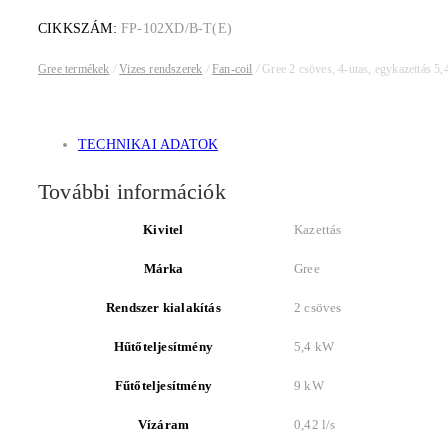
CIKKSZÁM:
FP-102XD/B-T(E)
Gree termékek
/
Vizes rendszerek
/
Fan-coil
/
Gree 2 csöves, 4-utas, egykazettás 5,
TECHNIKAI ADATOK
További információk
Kivitel
Kazettás
Márka
Gree
Rendszer kialakítás
2 csöves
Hűtőteljesítmény
5,4 kW
Fűtőteljesítmény
9 kW
Vízáram
0,42 l/s