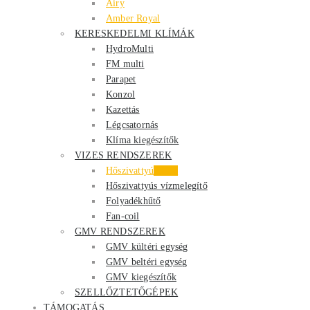
Airy
Amber Royal
KERESKEDELMI KLÍMÁK
HydroMulti
FM multi
Parapet
Konzol
Kazettás
Légcsatornás
Klíma kiegészítők
VIZES RENDSZEREK
Hőszivattyú
Akció
Hőszivattyús vízmelegítő
Folyadékhűtő
Fan-coil
GMV RENDSZEREK
GMV kültéri egység
GMV beltéri egység
GMV kiegészítők
SZELLŐZTETŐGÉPEK
TÁMOGATÁS