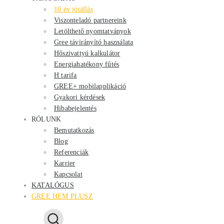
10 év jótállás
Viszonteladó partnereink
Letölthető nyomtatványok
Gree távirányító használata
Hőszivattyú kalkulátor
Energiahatékony fűtés
H tarifa
GREE+ mobilapplikáció
Gyakori kérdések
Hibabejelentés
RÓLUNK
Bemutatkozás
Blog
Referenciák
Karrier
Kapcsolat
KATALÓGUS
GREE HEM PLUSZ