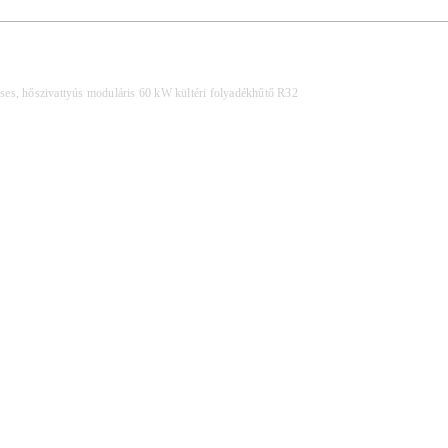
ses, hőszivattyús moduláris 60 kW kültéri folyadékhűtő R32