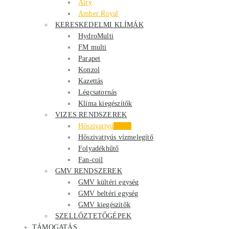
Airy
Amber Royal
KERESKEDELMI KLÍMÁK
HydroMulti
FM multi
Parapet
Konzol
Kazettás
Légcsatornás
Klíma kiegészítők
VIZES RENDSZEREK
Hőszivattyú
Akció
Hőszivattyús vízmelegítő
Folyadékhűtő
Fan-coil
GMV RENDSZEREK
GMV kültéri egység
GMV beltéri egység
GMV kiegészítők
SZELLŐZTETŐGÉPEK
TÁMOGATÁS