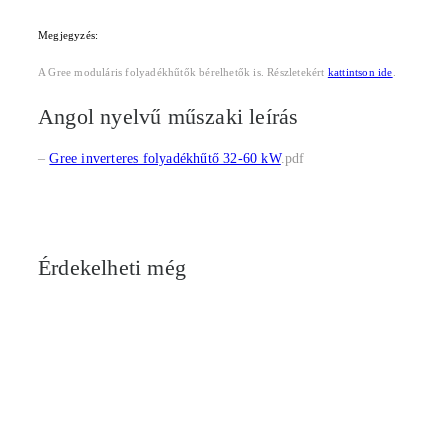
Megjegyzés:
A Gree moduláris folyadékhűtők bérelhetők is. Részletekért
kattintson ide
.
Angol nyelvű műszaki leírás
–
Gree inverteres folyadékhűtő 32-60 kW
.pdf
Érdekelheti még