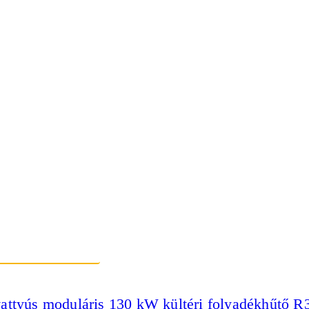
vattyús moduláris 130 kW kültéri folyadékhűtő R