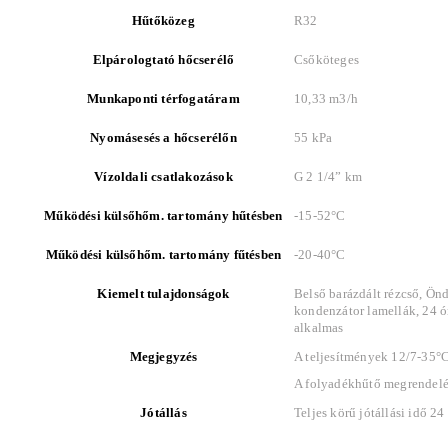
Hűtőközeg
R32
Elpárologtató hőcserélő
Csőköteges
Munkaponti térfogatáram
10,33 m3/h
Nyomásesés a hőcserélőn
55 kPa
Vízoldali csatlakozások
G 2 1/4” km
Működési külsőhőm. tartomány hűtésben
-15-52°C
Működési külsőhőm. tartomány fűtésben
-20-40°C
Kiemelt tulajdonságok
Belső barázdált rézcső, Ö
kondenzátor lamellák, 24 ó
alkalmas
Megjegyzés
A teljesítmények 12/7-35°
A folyadékhűtő megrendelés
Jótállás
Teljes körű jótállási idő 2