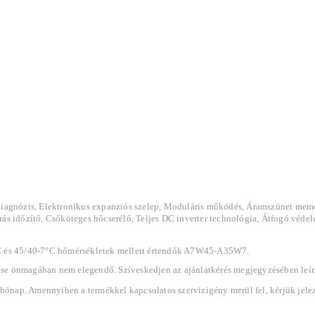
ndiagnózis, Elektronikus expanziós szelep, Moduláris működés, Áramszünet me
rás időzítő, Csőköteges hőcserélő, Teljes DC inverter technológia, Átfogó vé
C és 45/40-7°C hőmérsékletek mellett értendők A7W45-A35W7.
e önmagában nem elegendő. Szíveskedjen az ajánlatkérés megjegyzésében leírni 
4 hónap. Amennyiben a termékkel kapcsolatos szervizigény merül fel, kérjük jele