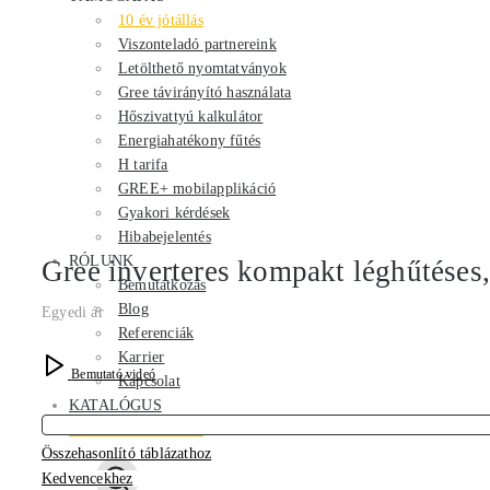
10 év jótállás
Viszonteladó partnereink
Letölthető nyomtatványok
Gree távirányító használata
Hőszivattyú kalkulátor
Energiahatékony fűtés
H tarifa
GREE+ mobilapplikáció
Gyakori kérdések
Hibabejelentés
RÓLUNK
Gree inverteres kompakt léghűtéses
Bemutatkozás
Blog
Egyedi ár
Referenciák
Karrier
Bemutató videó
Kapcsolat
KATALÓGUS
GREE HEM PLUSZ
Összehasonlító táblázathoz
Kedvencekhez