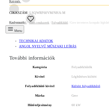
Keresés
CIKKSZÁM:
LSQWRF60VM/NHA-M
Kedvencek
Gree termékek
/
Vizes rendszerek
/
Folyadékhűtő
/
Gree inverteres kompakt léghűté
Menu
TECHNIKAI ADATOK
ANGOL NYELVŰ MŰSZAKI LEÍRÁS
További információk
Kategória
Folyadékhűtők
Kivitel
Léghűtéses kültéri
Folyadékhűtő kivitel
Kültéri folyadékhűtő
Márka
Gree
Hűtőteljesítmény
60 kW