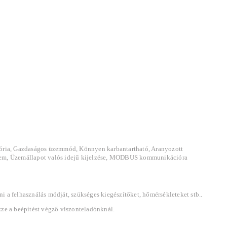
mória, Gazdaságos üzemmód, Könnyen karbantartható, Aranyozott
delem, Üzemállapot valós idejű kijelzése, MODBUS kommunikációra
a felhasználás módját, szükséges kiegészítőket, hőmérsékleteket stb..
zze a beépítést végző viszonteladónknál.