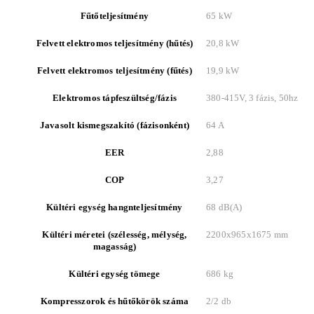
Fűtőteljesítmény
65 kW
Felvett elektromos teljesítmény (hűtés)
20,8 kW
Felvett elektromos teljesítmény (fűtés)
19,9 kW
Elektromos tápfeszültség/fázis
380-415V, 3 fázis, 50hz
Javasolt kismegszakító (fázisonként)
64 A
EER
2,88
COP
3,27
Kültéri egység hangnteljesítmény
68 dB(A)
Kültéri méretei (szélesség, mélység,
2200x965x1675 mm
magasság)
Kültéri egység tömege
686 kg
Kompresszorok és hűtőkörök száma
2/2 db