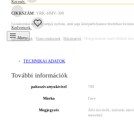
Keresés
CIKKSZÁM:
VRK-HMV-300
Listaárainkat euróban tartjuk nyilván, amit napi középárfolyamon bruttóban forintosí
Kedvencek
Menu
Gree termékek
/
Vizes rendszerek
/
Hőszivattyú
/
Melegvíztároló emelt felületű hőc
TECHNIKAI ADATOK
További információk
pahoszivattyukivitel
790
Márka
Gree
Megjegyzés
Álló kivitelű, indirekt táro
menettel.