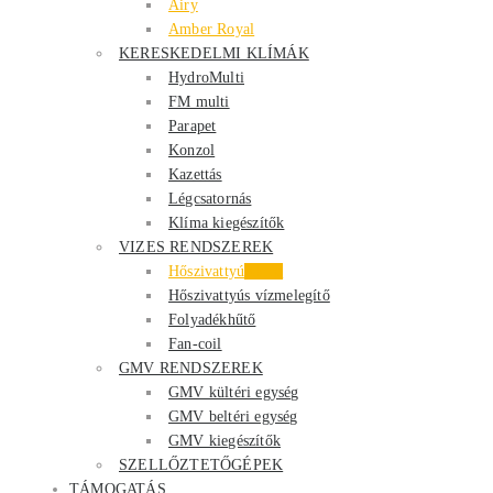
Airy
Amber Royal
KERESKEDELMI KLÍMÁK
HydroMulti
FM multi
Parapet
Konzol
Kazettás
Légcsatornás
Klíma kiegészítők
VIZES RENDSZEREK
Hőszivattyú
Akció
Hőszivattyús vízmelegítő
Folyadékhűtő
Fan-coil
GMV RENDSZEREK
GMV kültéri egység
GMV beltéri egység
GMV kiegészítők
SZELLŐZTETŐGÉPEK
TÁMOGATÁS