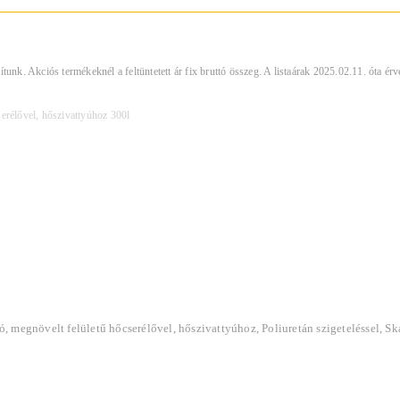
tunk. Akciós termékeknél a feltüntetett ár fix bruttó összeg. A listaárak 2025.02.11. óta ér
serélővel, hőszivattyúhoz 300l
ló, megnövelt felületű hőcserélővel, hőszivattyúhoz, Poliuretán szigeteléssel, Sk