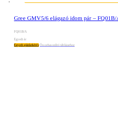
Gree GMV5/6 elágazó idom pár – FQ01B/
FQ01B/A
Egyedi ár
Egyedi ajánlatkérés
Összehasonlító táblázathoz