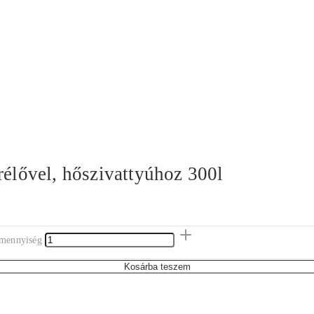
rélővel, hőszivattyúhoz 300l
 mennyiség
Kosárba teszem