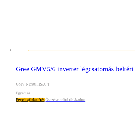
Gree GMV5/6 inverter légcsatornás beltér
GMV-ND90PHS/A-T
Egyedi ár
Egyedi ajánlatkérés
Összehasonlító táblázathoz