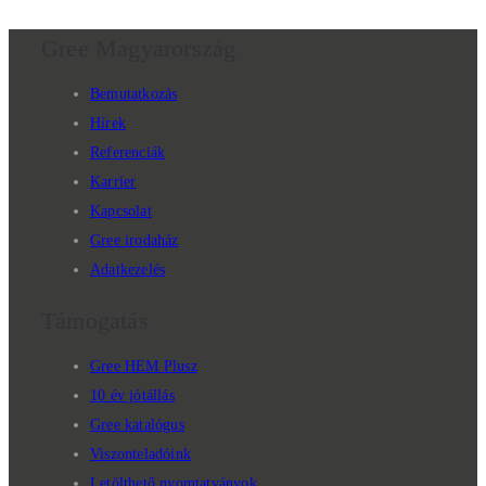
Gree Magyarország
Bemutatkozás
Hírek
Referenciák
Karrier
Kapcsolat
Gree irodaház
Adatkezelés
Támogatás
Gree HEM Plusz
10 év jótállás
Gree katalógus
Viszonteladóink
Letölthető nyomtatványok