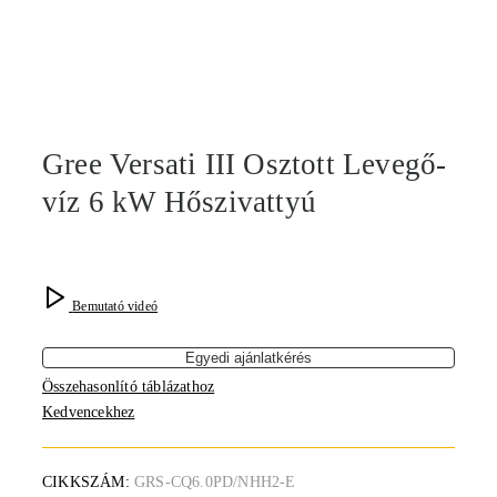
Gree Versati III Osztott Levegő-
víz 6 kW Hőszivattyú
Bemutató videó
Egyedi ajánlatkérés
Összehasonlító táblázathoz
Kedvencekhez
CIKKSZÁM:
GRS-CQ6.0PD/NHH2-E