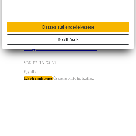
Összes süti engedélyezése
Gree 3 járatú szelepkészlet
Beállítások
magasoldalfali fan-coilhoz
VRK-FP-HA-G3-3/4
Egyedi ár
Egyedi ajánlatkérés
Összehasonlító táblázathoz