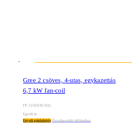
Gree 2 csöves, 4-utas, egykazettás
6,7 kW fan-coil
FP-125XD/B-T(E)
Egyedi ár
Egyedi ajánlatkérés
Összehasonlító táblázathoz