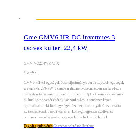
Gree GMV6 HR DC inverteres 3
csöves kültéri 22,4 kW
GMV-VQ224WM/C-X
Egyedi ár
GMV6 kültéri egységek összteljesítménye sorba kapcsolt egységek
esetén akár 276 kW. Számos újításnak köszönhetően szélesedett a
működési tartomány, csökkent a zajszint. Új EVI kompresszorának
és Intelligens vezérlésének köszönhetően, a rendszer képes
optimalizálni a kültéri egységek üzemét, hatékonyabbá téve ezáltal
az üzemeltetést. Távoli elérés és költségmegosztó szoftveres
rendszer használatával az egységek távolról is elérhetőek.
Egyedi ajánlatkérés
Összehasonlító táblázathoz