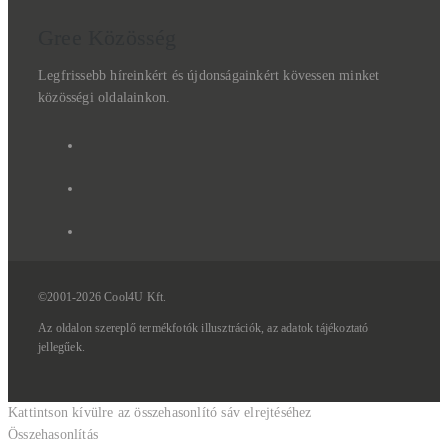
Gree Közösség
Legfrissebb híreinkért és újdonságainkért kövessen minket
közösségi oldalainkon.
©2001-2026 Cool4U Kft.
Az
oldalon
szereplő
termékfotók
illusztrációk,
az
adatok
tájékoztató
jellegűek.
Kattintson kívülre az összehasonlító sáv elrejtéséhez
Összehasonlítás