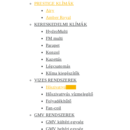
PRESTIGE KLÍMÁK
Airy
Amber Royal
KERESKEDELMI KLÍMÁK
HydroMulti
FM multi
Parapet
Konzol
Kazettás
Légcsatornás
Klíma kiegészítők
VIZES RENDSZEREK
Hőszivattyú
Akció
Hőszivattyús vízmelegítő
Folyadékhűtő
Fan-coil
GMV RENDSZEREK
GMV kültéri egység
GMV beltéri egység