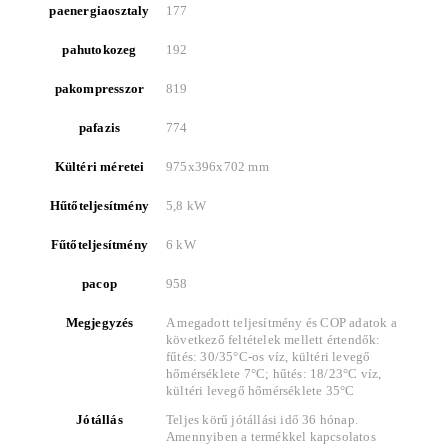
paenergiaosztaly
177
pahutokozeg
192
pakompresszor
819
pafazis
774
Kültéri méretei
975x396x702 mm
Hűtőteljesítmény
5,8 kW
Fűtőteljesítmény
6 kW
pacop
958
Megjegyzés
A megadott teljesítmény és COP adatok a
következő feltételek mellett értendők:
fűtés: 30/35°C-os víz, kültéri levegő
hőmérséklete 7°C; hűtés: 18/23°C víz,
kültéri levegő hőmérséklete 35°C
Jótállás
Teljes körű jótállási idő 36 hónap.
Amennyiben a termékkel kapcsolatos