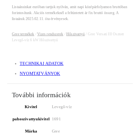
Listaárainkat euróban tartjuk nyilván, amit napi középárfolyamon bruttóban
forintosítunk. Akciós termékeknél a feltüntetett ár fix bruttó összeg. A
listaárak 2025.02.11. óta érvényesek.
Gree termékek
/
Vizes rendszerek
/
Hőszivattyú
/
Gree Versati III Osztott
Levegő-víz 6 kW Hőszivattyú
TECHNIKAI ADATOK
NYOMTATVÁNYOK
További információk
Kivitel
Levegő-víz
pahoszivattyukivitel
1691
Márka
Gree