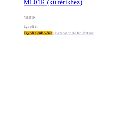
ML01R (kültérikhez)
ML01R
Egyedi ár
Egyedi ajánlatkérés
Összehasonlító táblázathoz