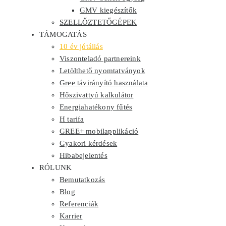
GMV kiegészítők
SZELLŐZTETŐGÉPEK
TÁMOGATÁS
10 év jótállás
Viszonteladó partnereink
Letölthető nyomtatványok
Gree távirányító használata
Hőszivattyú kalkulátor
Energiahatékony fűtés
H tarifa
GREE+ mobilapplikáció
Gyakori kérdések
Hibabejelentés
RÓLUNK
Bemutatkozás
Blog
Referenciák
Karrier