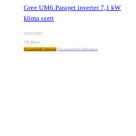
Gree UM6 Parapet inverter 7,1 kW
klíma szett
GUD71ZD1
750 494
Ft
Viszonteladó keresése
Összehasonlító táblázathoz