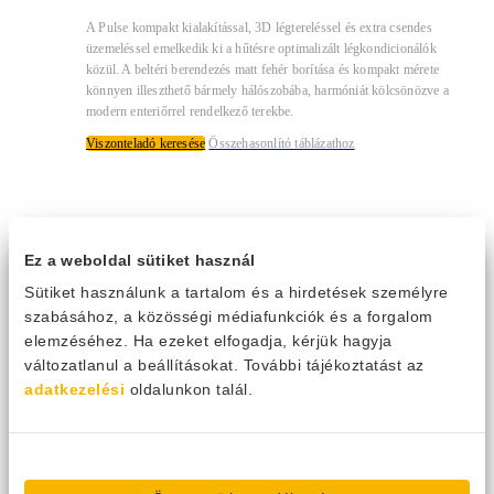
A Pulse kompakt kialakítással, 3D légtereléssel és extra csendes
üzemeléssel emelkedik ki a hűtésre optimalizált légkondicionálók
közül. A beltéri berendezés matt fehér borítása és kompakt mérete
könnyen illeszthető bármely hálószobába, harmóniát kölcsönözve a
modern enteriőrrel rendelkező terekbe.
Viszonteladó keresése
Összehasonlító táblázathoz
Ez a weboldal sütiket használ
Sütiket használunk a tartalom és a hirdetések személyre
szabásához, a közösségi médiafunkciók és a forgalom
elemzéséhez. Ha ezeket elfogadja, kérjük hagyja
változatlanul a beállításokat. További tájékoztatást az
adatkezelési
oldalunkon talál.