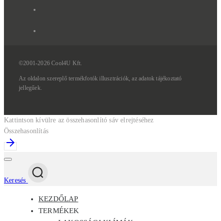
©2001-2026 Cool4U Kft.
Az
oldalon
szereplő
termékfotók
illusztrációk,
az
adatok
tájékoztató
jellegűek.
Kattintson kívülre az összehasonlító sáv elrejtéséhez
Összehasonlítás
Keresés
KEZDŐLAP
TERMÉKEK