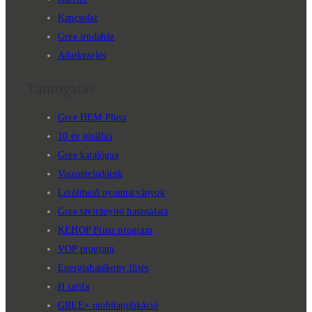
Kapcsolat
Gree irodaház
Adatkezelés
Támogatás
Gree HEM Plusz
10 év jótállás
Gree katalógus
Viszonteladóink
Letölthető nyomtatványok
Gree távirányító használata
KEHOP Plusz program
VOP program
Energiahatékony fűtés
H tarifa
GREE+ mobilapplikáció