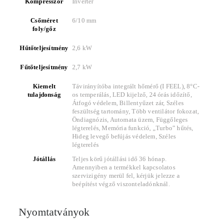
Kompresszor
Inverter
Csőméret
6/10 mm
foly/gőz
Hűtőteljesítmény
2,6 kW
Fűtőteljesítmény
2,7 kW
Kiemelt
Távirányítóba integrált hőmérő (I FEEL), 8°C-
tulajdonság
os temperálás, LED kijelző, 24 órás időzítő,
Átfogó védelem, Billentyűzet zár, Széles
feszültség tartomány, Több ventilátor fokozat,
Öndiagnózis, Automata üzem, Függőleges
légterelés, Memória funkció, „Turbo” hűtés,
Hideg levegő befújás védelem, Széles
légterelés
Jótállás
Teljes körű jótállási idő 36 hónap.
Amennyiben a termékkel kapcsolatos
szervizigény merül fel, kérjük jelezze a
beépítést végző viszonteladónknál.
Nyomtatványok