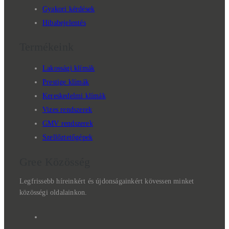
Gyakori kérdések
Hibabejelentés
Termékeink
Lakossági klímák
Prestige klímák
Kereskedelmi klímák
Vizes rendszerek
GMV rendszerek
Szellőztetőgépek
Gree Közösség
Legfrissebb híreinkért és újdonságainkért kövessen minket
közösségi oldalainkon.