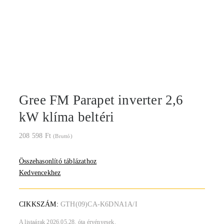
Gree FM Parapet inverter 2,6
kW klíma beltéri
208 598
Ft
(Bruttó)
Összehasonlító táblázathoz
Kedvencekhez
CIKKSZÁM:
GTH(09)CA-K6DNA1A/I
A listaárak 2026.05.28. óta érvényesek.