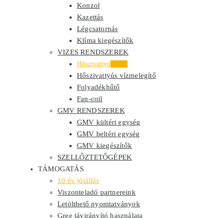
Konzol
Kazettás
Légcsatornás
Klíma kiegészítők
VIZES RENDSZEREK
Hőszivattyú
Akció
Hőszivattyús vízmelegítő
Folyadékhűtő
Fan-coil
GMV RENDSZEREK
GMV kültéri egység
GMV beltéri egység
GMV kiegészítők
SZELLŐZTETŐGÉPEK
TÁMOGATÁS
10 év jótállás
Viszonteladó partnereink
Letölthető nyomtatványok
Gree távirányító használata