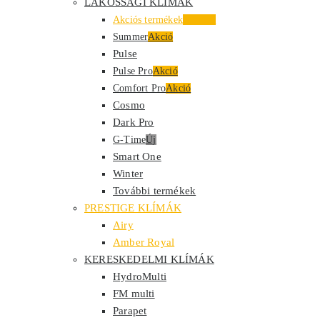
LAKOSSÁGI KLÍMÁK
Akciós termékek
Kiemelt
Summer
Akció
Pulse
Pulse Pro
Akció
Comfort Pro
Akció
Cosmo
Dark Pro
G-Time
Új
Smart One
Winter
További termékek
PRESTIGE KLÍMÁK
Airy
Amber Royal
KERESKEDELMI KLÍMÁK
HydroMulti
FM multi
Parapet