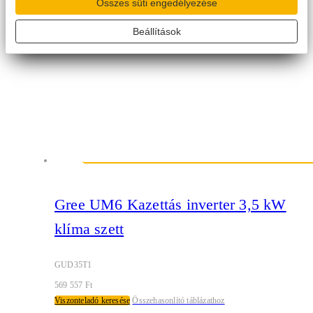
Összes süti engedélyezése
Beállítások
Gree UM6 Kazettás inverter 3,5 kW
klíma szett
GUD35T1
569 557
Ft
Viszonteladó keresése
Összehasonlító táblázathoz