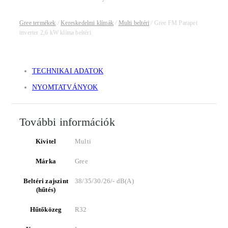
Gree termékek
/
Kereskedelmi klímák
/
Multi beltéri
/
Gree FM Parapet
inverter 2,6 kW klíma beltéri
TECHNIKAI ADATOK
NYOMTATVÁNYOK
További információk
Kivitel
Multi
Márka
Gree
Beltéri zajszint
38/35/30/26/- dB(A)
(hűtés)
Hűtőközeg
R32