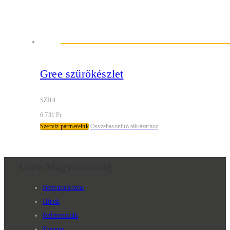
Gree szűrőkészlet
SZH4
6 731
Ft
Szerviz partnereink
Összehasonlító táblázathoz
Gree Magyarország
Bemutatkozás
Hírek
Referenciák
Karrier