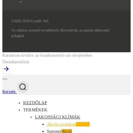
©2001-2026 Cool4U Kft.
Az
oldalon
szereplő
termékfotók
illusztrációk,
az
adatok
tájékoztató
jellegűek.
Kattintson kívülre az összehasonlító sáv elrejtéséhez
Összehasonlítás
Keresés
KEZDŐLAP
TERMÉKEK
LAKOSSÁGI KLÍMÁK
Akciós termékek
Kiemelt
Summer
Akció