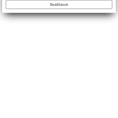
alkalmazással távolról kezelhető.
Beállítások
Egyedi ajánlatkérés
Összehasonlító táblázathoz