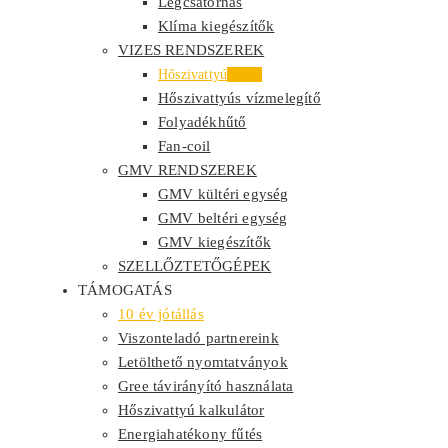
Légcsatornás
Klíma kiegészítők
VIZES RENDSZEREK
Hőszivattyú
Akció
Hőszivattyús vízmelegítő
Folyadékhűtő
Fan-coil
GMV RENDSZEREK
GMV kültéri egység
GMV beltéri egység
GMV kiegészítők
SZELLŐZTETŐGÉPEK
TÁMOGATÁS
10 év jótállás
Viszonteladó partnereink
Letölthető nyomtatványok
Gree távirányító használata
Hőszivattyú kalkulátor
Energiahatékony fűtés