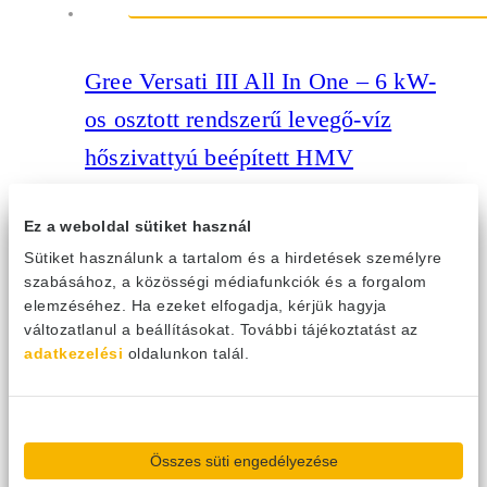
Gree Versati III All In One – 6 kW-
os osztott rendszerű levegő-víz
hőszivattyú beépített HMV
tárolóval
Ez a weboldal sütiket használ
GRS-CQ6.0PDG/NHH2-E
Sütiket használunk a tartalom és a hirdetések személyre
szabásához, a közösségi médiafunkciók és a forgalom
Osztott rendszerű hőszivattyú, beépített 185l-es HMV tárolóval,
elemzéséhez. Ha ezeket elfogadja, kérjük hagyja
magyar nyelvű kezelőfelülettel és számos extra kiegészítővel.
változatlanul a beállításokat. További tájékoztatást az
Külön beltéri és kültéri egységből áll. Felépítéséből adódóan kis
adatkezelési
oldalunkon talál.
helyigényű készülék. Saját beépített HMV tárolóval, fűtőbetéttel, és
háromjáratú váltószeleppel a könnyebb telepíthetőség érdekében. A
hőszivattyú intelligens vezérlésének köszönhetően hatékonyan
kezeli a rendszerbe épített külső kiegészítő fűtést. A hazai
szabványoknak megfelelően R32a hűtőközeggel töltve. A kültéri és
beltéri egység akár 25 méterre is telepíthető egymástól.
Összes süti engedélyezése
Alkalmazkodva a kor igényeihez Wi-Fi eléréssel és saját Gree