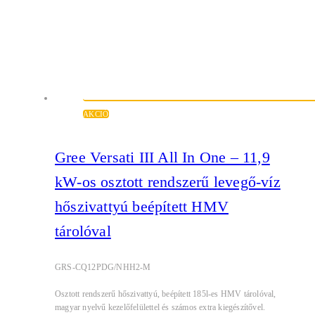
AKCIÓ
Gree Versati III All In One – 11,9
kW-os osztott rendszerű levegő-víz
hőszivattyú beépített HMV
tárolóval
GRS-CQ12PDG/NHH2-M
Osztott rendszerű hőszivattyú, beépített 185l-es HMV tárolóval,
magyar nyelvű kezelőfelülettel és számos extra kiegészítővel.