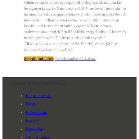
Külön beltéri és kültéri egységből áll. Felépítéséből adódóan kis
helyigényű készülék. Saját beépített HMV tárolóval, fűtőbetéttel, és
háromjáratú váltószeleppel a könnyebb telepíthetőség érdekében. A
hőszivattyú intelligens vezérlésének köszönhetően hatékonyan
kezeli a rendszerbe épített külső kiegészítő fűtést. A hazai
szabványoknak megfelelően R32a hűtőközeggel töltve. A kültéri és
beltéri egység akár 25 méterre is telepíthető egymástól.
Alkalmazkodva a kor igényeihez Wi-Fi eléréssel és saját Gree
alkalmazással távolról kezelhető.
Egyedi ajánlatkérés
Összehasonlító táblázathoz
Gree Magyarország
Bemutatkozás
Hírek
Referenciák
Karrier
Kapcsolat
Gree irodaház