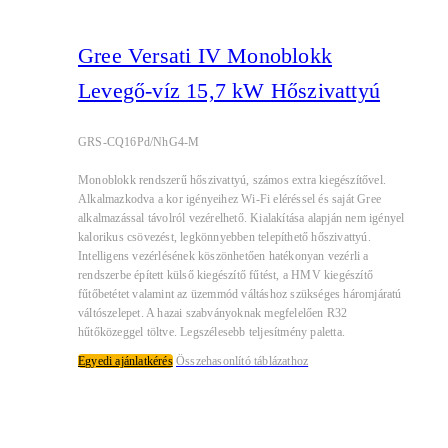
Gree Versati IV Monoblokk
Levegő-víz 15,7 kW Hőszivattyú
GRS-CQ16Pd/NhG4-M
Monoblokk rendszerű hőszivattyú, számos extra kiegészítővel.
Alkalmazkodva a kor igényeihez Wi-Fi eléréssel és saját Gree
alkalmazással távolról vezérelhető. Kialakítása alapján nem igényel
kalorikus csövezést, legkönnyebben telepíthető hőszivattyú.
Intelligens vezérlésének köszönhetően hatékonyan vezérli a
rendszerbe épített külső kiegészítő fűtést, a HMV kiegészítő
fűtőbetétet valamint az üzemmód váltáshoz szükséges háromjáratú
váltószelepet. A hazai szabványoknak megfelelően R32
hűtőközeggel töltve. Legszélesebb teljesítmény paletta.
Egyedi ajánlatkérés
Összehasonlító táblázathoz