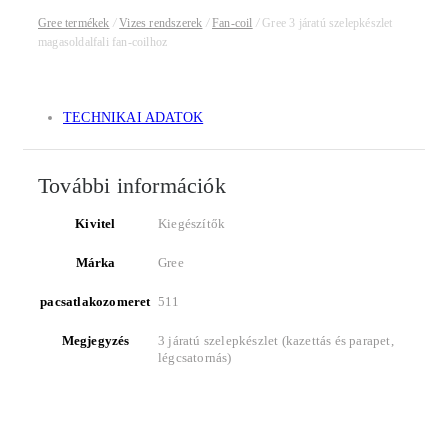
Gree termékek
/
Vizes rendszerek
/
Fan-coil
/
Gree 3 járatú szelepkészlet
magasoldalfali fan-coilhoz
TECHNIKAI ADATOK
További információk
Kivitel
Kiegészítők
Márka
Gree
pacsatlakozomeret
511
Megjegyzés
3 járatú szelepkészlet (kazettás és parapet,
légcsatornás)