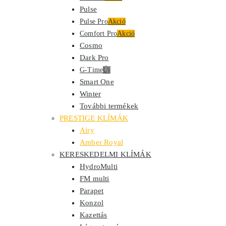
Pulse
Pulse Pro
Akció
Comfort Pro
Akció
Cosmo
Dark Pro
G-Time
Új
Smart One
Winter
További termékek
PRESTIGE KLÍMÁK
Airy
Amber Royal
KERESKEDELMI KLÍMÁK
HydroMulti
FM multi
Parapet
Konzol
Kazettás