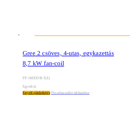
Gree 2 csöves, 4-utas, egykazettás
8,7 kW fan-coil
FP-160XD/B-T(E)
Egyedi ár
Egyedi ajánlatkérés
Összehasonlító táblázathoz