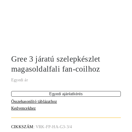
Gree 3 járatú szelepkészlet
magasoldalfali fan-coilhoz
Egyedi ár
Egyedi ajánlatkérés
Összehasonlító táblázathoz
Kedvencekhez
CIKKSZÁM:
VRK-FP-HA-G3-3/4