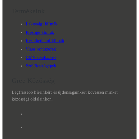
Termékeink
Lakossági klímák
Prestige klímák
Kereskedelmi klímák
Vizes rendszerek
GMV rendszerek
Szellőztetőgépek
Gree Közösség
Legfrissebb híreinkért és újdonságainkért kövessen minket
közösségi oldalainkon.