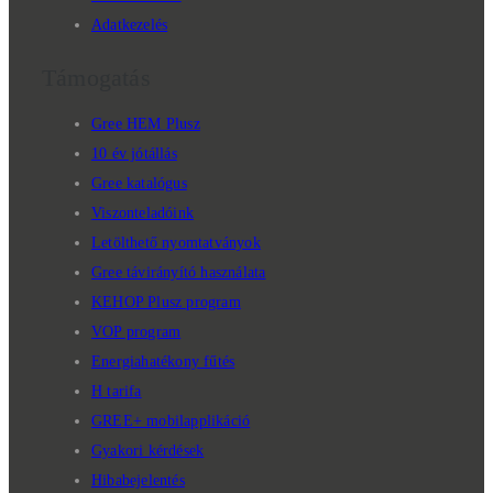
Adatkezelés
Támogatás
Gree HEM Plusz
10 év jótállás
Gree katalógus
Viszonteladóink
Letölthető nyomtatványok
Gree távirányító használata
KEHOP Plusz program
VOP program
Energiahatékony fűtés
H tarifa
GREE+ mobilapplikáció
Gyakori kérdések
Hibabejelentés