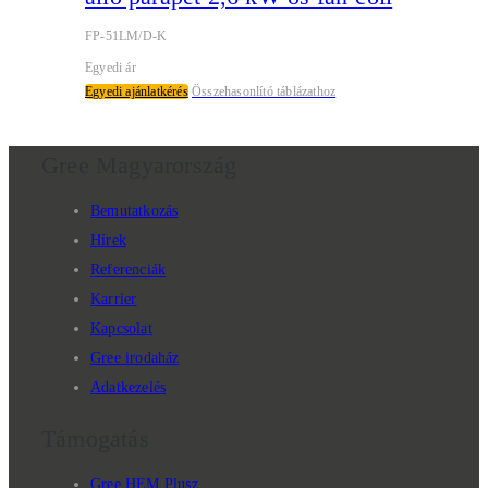
FP-51LM/D-K
Egyedi ár
Egyedi ajánlatkérés
Összehasonlító táblázathoz
Gree Magyarország
Bemutatkozás
Hírek
Referenciák
Karrier
Kapcsolat
Gree irodaház
Adatkezelés
Támogatás
Gree HEM Plusz