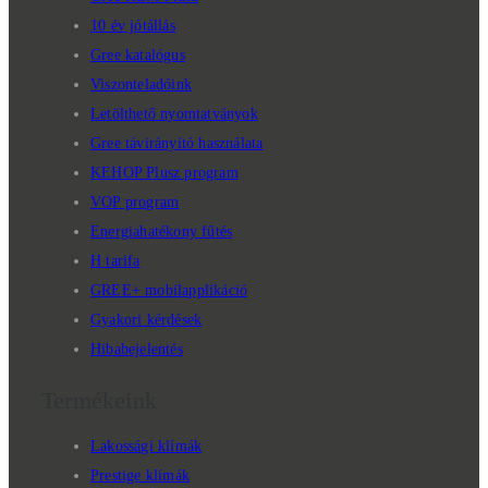
10 év jótállás
Gree katalógus
Viszonteladóink
Letölthető nyomtatványok
Gree távirányító használata
KEHOP Plusz program
VOP program
Energiahatékony fűtés
H tarifa
GREE+ mobilapplikáció
Gyakori kérdések
Hibabejelentés
Termékeink
Lakossági klímák
Prestige klímák