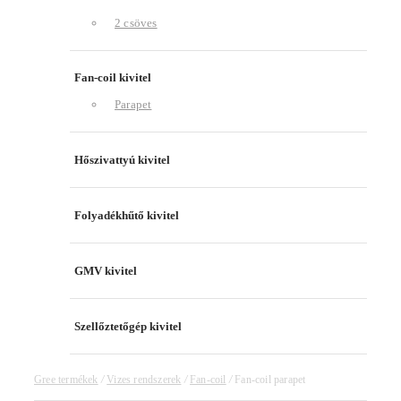
2 csöves
Fan-coil kivitel
Parapet
Hőszivattyú kivitel
Folyadékhűtő kivitel
GMV kivitel
Szellőztetőgép kivitel
Gree termékek
/
Vizes rendszerek
/
Fan-coil
/
Fan-coil parapet