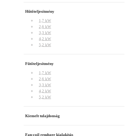
Hűtőteljesítmény
1,7 kW
2,6 kW
3,3 kW
4,2 kW
5,2 kW
Fűtőteljesítmény
1,7 kW
2,6 kW
3,3 kW
4,2 kW
5,2 kW
Kiemelt tulajdonság
Fan-coil rendszer kialakítás