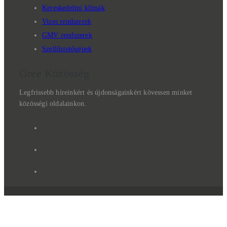
Kereskedelmi klímák
Vizes rendszerek
GMV rendszerek
Szellőztetőgépek
Gree Közösség
Legfrissebb híreinkért és újdonságainkért kövessen minket
közösségi oldalainkon.
©2001-2026 Cool4U Kft.
Az
oldalon
szereplő
termékfotók
illusztrációk,
az
adatok
tájékoztató