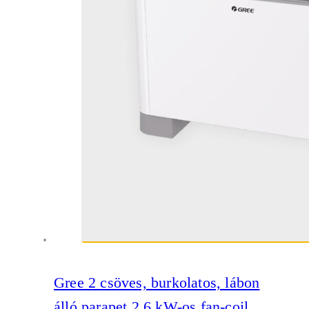
Gree 2 csöves, burkolatos, lábon
álló parapet 2,6 kW-os fan-coil