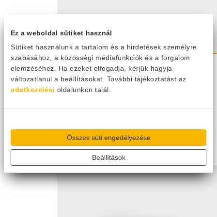
Ez a weboldal sütiket használ
Sütiket használunk a tartalom és a hirdetések személyre
szabásához, a közösségi médiafunkciók és a forgalom
elemzéséhez. Ha ezeket elfogadja, kérjük hagyja
változatlanul a beállításokat. További tájékoztatást az
Gree 2 csöves, burkolatos, lábon
adatkezelési
oldalunkon talál.
álló parapet 1,7 kW-os fan-coil
FP-34LM/D-K
Egyedi ár
Összes süti engedélyezése
Egyedi ajánlatkérés
Összehasonlító táblázathoz
Beállítások