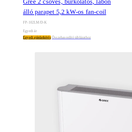
Gree 2 csöves, burkolatos, lábon
álló parapet 5,2 kW-os fan-coil
FP-102LM/D-K
Egyedi ár
Egyedi ajánlatkérés
Összehasonlító táblázathoz