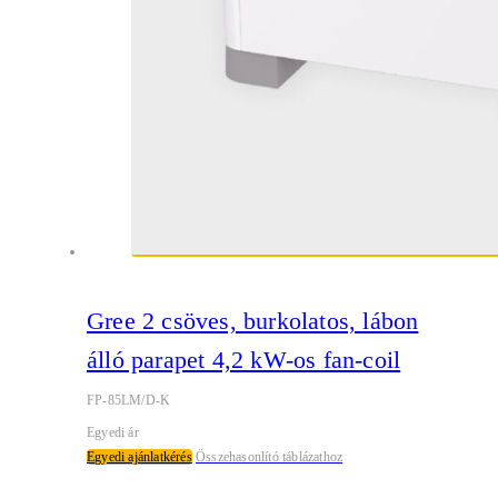
Gree 2 csöves, burkolatos, lábon
álló parapet 4,2 kW-os fan-coil
FP-85LM/D-K
Egyedi ár
Egyedi ajánlatkérés
Összehasonlító táblázathoz