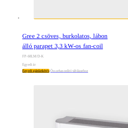
Gree 2 csöves, burkolatos, lábon
álló parapet 3,3 kW-os fan-coil
FP-68LM/D-K
Egyedi ár
Egyedi ajánlatkérés
Összehasonlító táblázathoz