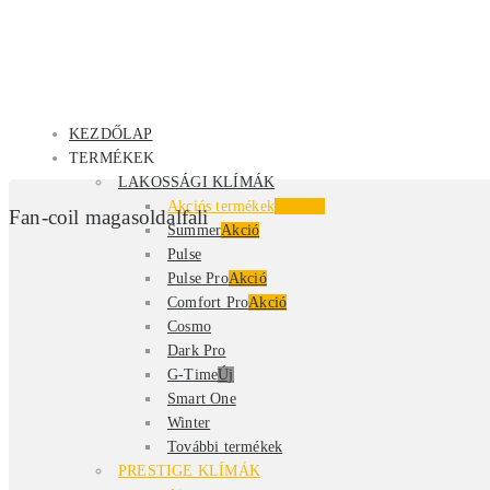
KEZDŐLAP
TERMÉKEK
LAKOSSÁGI KLÍMÁK
Akciós termékek
Kiemelt
Fan-coil magasoldalfali
Summer
Akció
Pulse
Pulse Pro
Akció
Comfort Pro
Akció
Cosmo
Dark Pro
G-Time
Új
Smart One
Winter
További termékek
PRESTIGE KLÍMÁK