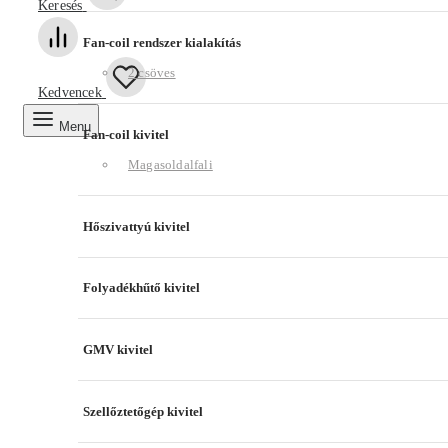
Keresés
Fan-coil rendszer kialakítás
2 csöves
Kedvencek
Menu
Fan-coil kivitel
Magasoldalfali
Hőszivattyú kivitel
Folyadékhűtő kivitel
GMV kivitel
Szellőztetőgép kivitel