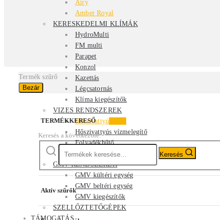
Airy
Amber Royal
KERESKEDELMI KLÍMÁK
HydroMulti
FM multi
Parapet
Konzol
Termék szűrő
Kazettás
Bezár
Légcsatornás
Klíma kiegészítők
VIZES RENDSZEREK
TERMÉKKERESŐ
Hőszivattyú
Akció
Hőszivattyús vízmelegítő
Keresés a következőre:
Folyadékhűtő
Fan-coil
Keresés
GMV RENDSZEREK
GMV kültéri egység
GMV beltéri egység
Aktív szűrők
GMV kiegészítők
SZELLŐZTETŐGÉPEK
TÁMOGATÁS