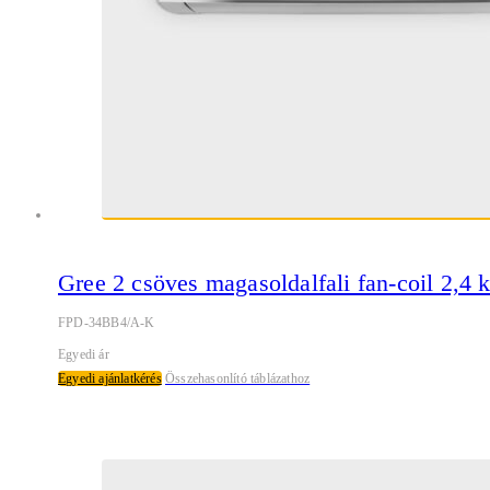
Gree 2 csöves magasoldalfali fan-coil 2,4
FPD-34BB4/A-K
Egyedi ár
Egyedi ajánlatkérés
Összehasonlító táblázathoz