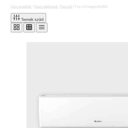
Gree termékek
/
Vizes rendszerek
/
Fan-coil
/
Fan-coil magasoldalfali
Termék szűrő