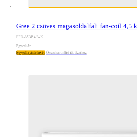
Gree 2 csöves magasoldalfali fan-coil 4,5
FPD-85BB4/A-K
Egyedi ár
Egyedi ajánlatkérés
Összehasonlító táblázathoz