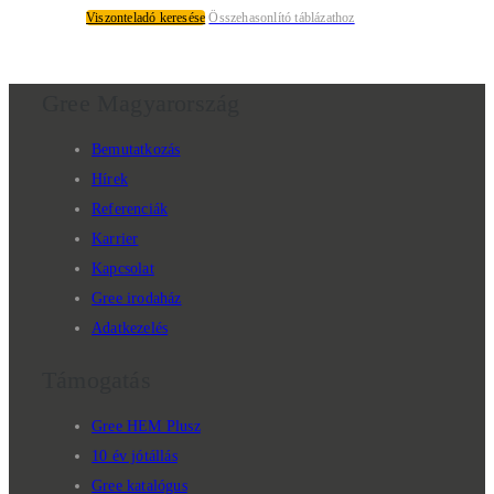
Viszonteladó keresése
Összehasonlító táblázathoz
Gree Magyarország
Bemutatkozás
Hírek
Referenciák
Karrier
Kapcsolat
Gree irodaház
Adatkezelés
Támogatás
Gree HEM Plusz
10 év jótállás
Gree katalógus