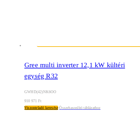
Gree multi inverter 12,1 kW kültéri
egység R32
GWHD(42)NK6OO
910 971
Ft
Viszonteladó keresése
Összehasonlító táblázathoz