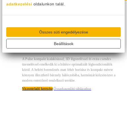
adatkezelési
oldalunkon talál.
Gree FM Pulse Pro inverter 2,7 kW
klíma beltéri egység
Összes süti engedélyezése
GWH09AGC-K6DNA1P/Im
Beállítások
99 327
Ft
A Pulse kompakt kialakítással, 3D légtereléssel és extra csendes
üzemeléssel emelkedik ki a hűtésre optimalizált légkondicionálók
közül. A beltéri berendezés matt fehér borítása és kompakt mérete
könnyen illeszthető bármely hálószobába, harmóniát kölcsönözve a
modern enteriőrrel rendelkező terekbe.
Viszonteladó keresése
Összehasonlító táblázathoz