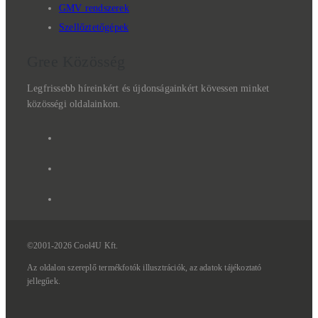
GMV rendszerek
Szellőztetőgépek
Gree Közösség
Legfrissebb híreinkért és újdonságainkért kövessen minket
közösségi oldalainkon.
©2001-2026 Cool4U Kft.
Az
oldalon
szereplő
termékfotók
illusztrációk,
az
adatok
tájékoztató
jellegűek.