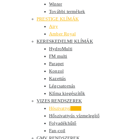
Winter
További termékek
PRESTIGE KLÍMÁK
Airy
Amber Royal
KERESKEDELMI KLÍMÁK
HydroMulti
FM multi
Parapet
Konzol
Kazettás
Légcsatornás
Klíma kiegészítők
VIZES RENDSZEREK
Hőszivattyú
Akció
Hőszivattyús vízmelegítő
Folyadékhűtő
Fan-coil
GMV RENDSZEREK