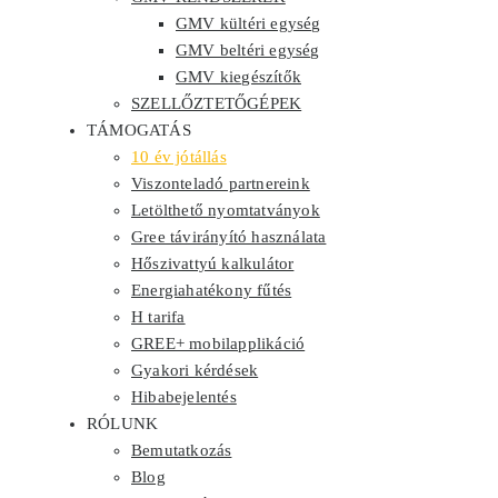
GMV kültéri egység
GMV beltéri egység
GMV kiegészítők
SZELLŐZTETŐGÉPEK
TÁMOGATÁS
10 év jótállás
Viszonteladó partnereink
Letölthető nyomtatványok
Gree távirányító használata
Hőszivattyú kalkulátor
Energiahatékony fűtés
H tarifa
GREE+ mobilapplikáció
Gyakori kérdések
Hibabejelentés
RÓLUNK
Bemutatkozás
Blog