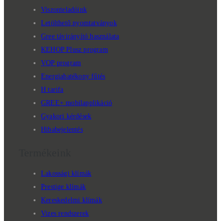
Viszonteladóink
Letölthető nyomtatványok
Gree távirányító használata
KEHOP Plusz program
VOP program
Energiahatékony fűtés
H tarifa
GREE+ mobilapplikáció
Gyakori kérdések
Hibabejelentés
Termékeink
Lakossági klímák
Prestige klímák
Kereskedelmi klímák
Vizes rendszerek