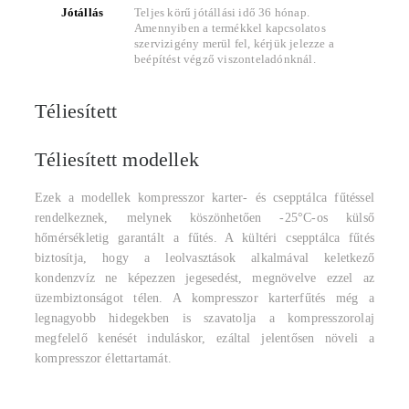
Jótállás
Teljes körű jótállási idő 36 hónap.
Amennyiben a termékkel kapcsolatos
szervizigény merül fel, kérjük jelezze a
beépítést végző viszonteladónknál.
Téliesített
Téliesített modellek
Ezek a modellek kompresszor karter- és csepptálca fűtéssel
rendelkeznek, melynek köszönhetően -25°C-os külső
hőmérsékletig garantált a fűtés. A kültéri csepptálca fűtés
biztosítja, hogy a leolvasztások alkalmával keletkező
kondenzvíz ne képezzen jegesedést, megnövelve ezzel az
üzembiztonságot télen. A kompresszor karterfűtés még a
legnagyobb hidegekben is szavatolja a kompresszorolaj
megfelelő kenését induláskor, ezáltal jelentősen növeli a
kompresszor élettartamát.