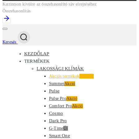
Kattintson kívülre az összehasonlító sáv elrejtéséhez
Összehasonlítás
Keresés
KEZDŐLAP
TERMÉKEK
LAKOSSÁGI KLÍMÁK
Akciós termékek
Kiemelt
Summer
Akció
Pulse
Pulse Pro
Akció
Comfort Pro
Akció
Cosmo
Dark Pro
G-Time
Új
Smart One