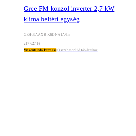
Gree FM konzol inverter 2,7 kW
klíma beltéri egység
GEH09AAXB-K6DNA1A/Im
217 627
Ft
Viszonteladó keresése
Összehasonlító táblázathoz