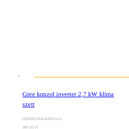
Gree konzol inverter 2,7 kW klíma
szett
GEH09AAXB-K6DNA1A
390 335
Ft