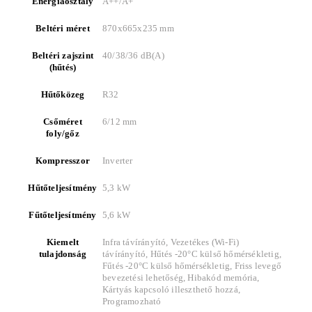
Energiaosztály
A++/A+
Beltéri méret
870x665x235 mm
Beltéri zajszint
40/38/36 dB(A)
(hűtés)
Hűtőközeg
R32
Csőméret
6/12 mm
foly/gőz
Kompresszor
Inverter
Hűtőteljesítmény
5,3 kW
Fűtőteljesítmény
5,6 kW
Kiemelt
Infra távírányító, Vezetékes (Wi-Fi)
tulajdonság
távírányító, Hűtés -20°C külső hőmérsékletig,
Fűtés -20°C külső hőmérsékletig, Friss levegő
bevezetési lehetőség, Hibakód memória,
Kártyás kapcsoló illeszthető hozzá,
Programozható