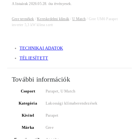
A listaárak 2026.05.28. óta érvényesek.
Gree termékek
/
Kereskedelmi klímák
/
U Match
/
Gree UM6 Parapet
inverter 5,3 kW klíma szett
TECHNIKAI ADATOK
TÉLIESÍTETT
További információk
Csoport
Parapet, U Match
Kategória
Lakossági klímaberendezések
Kivitel
Parapet
Márka
Gree