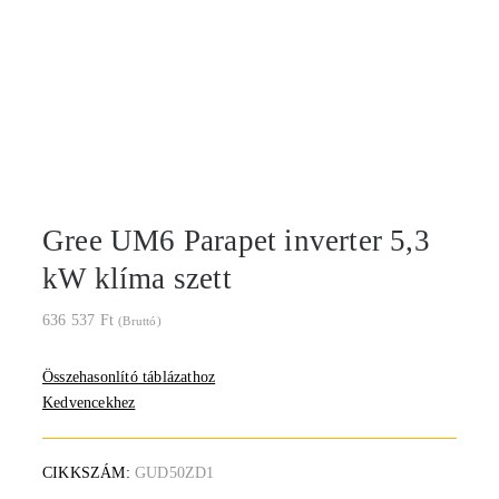
Gree UM6 Parapet inverter 5,3
kW klíma szett
636 537
Ft
(Bruttó)
Összehasonlító táblázathoz
Kedvencekhez
CIKKSZÁM:
GUD50ZD1