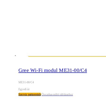
Gree Wi-Fi modul ME31-00/C4
ME31-00/C4
Egyedi ár
Szerviz partnereink
Összehasonlító táblázathoz