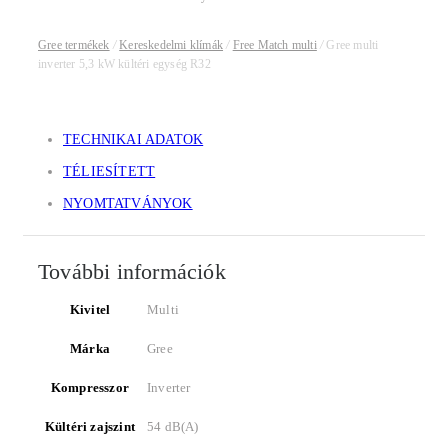
Gree termékek
/
Kereskedelmi klímák
/
Free Match multi
/
Gree multi
inverter 5,3 kW kültéri egység R32
TECHNIKAI ADATOK
TÉLIESÍTETT
NYOMTATVÁNYOK
További információk
Kivitel
Multi
Márka
Gree
Kompresszor
Inverter
Kültéri zajszint
54 dB(A)