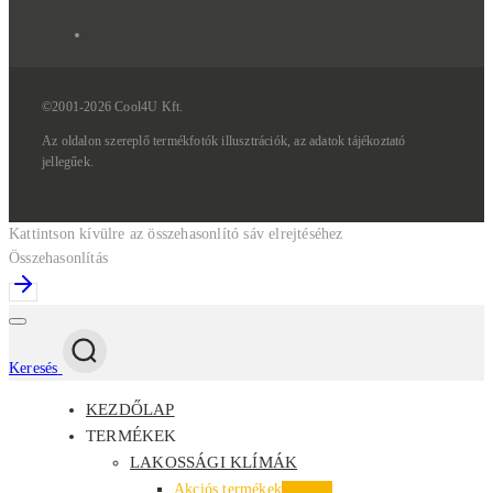
©2001-2026 Cool4U Kft.
Az
oldalon
szereplő
termékfotók
illusztrációk,
az
adatok
tájékoztató
jellegűek.
Kattintson kívülre az összehasonlító sáv elrejtéséhez
Összehasonlítás
Keresés
KEZDŐLAP
TERMÉKEK
LAKOSSÁGI KLÍMÁK
Akciós termékek
Kiemelt