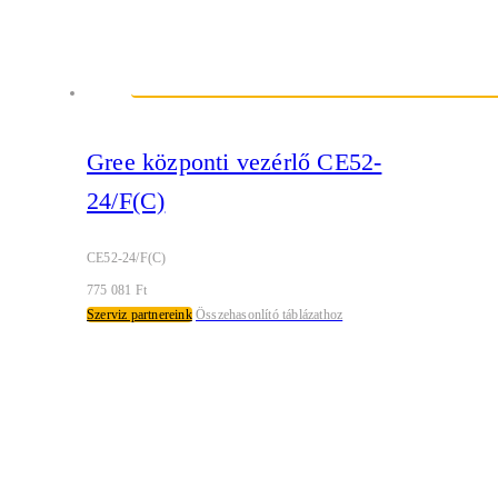
Gree központi vezérlő CE52-
24/F(C)
CE52-24/F(C)
775 081
Ft
Szerviz partnereink
Összehasonlító táblázathoz