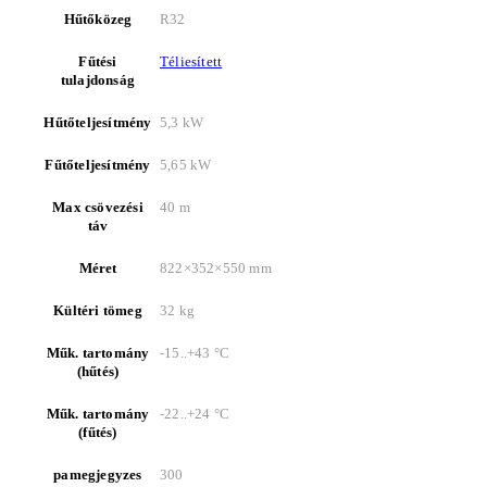
Hűtőközeg
R32
Fűtési
Téliesített
tulajdonság
Hűtőteljesítmény
5,3 kW
Fűtőteljesítmény
5,65 kW
Max csövezési
40 m
táv
Méret
822×352×550 mm
Kültéri tömeg
32 kg
Műk. tartomány
-15..+43 °C
(hűtés)
Műk. tartomány
-22..+24 °C
(fűtés)
pamegjegyzes
300