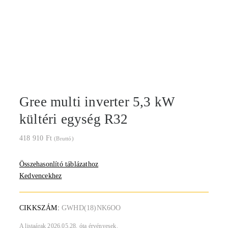
Gree multi inverter 5,3 kW
kültéri egység R32
418 910
Ft
(Bruttó)
Összehasonlító táblázathoz
Kedvencekhez
CIKKSZÁM:
GWHD(18)NK6OO
A listaárak 2026.05.28. óta érvényesek.