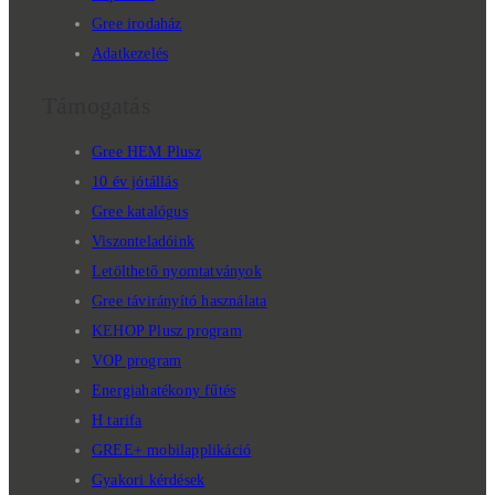
Gree irodaház
Adatkezelés
Támogatás
Gree HEM Plusz
10 év jótállás
Gree katalógus
Viszonteladóink
Letölthető nyomtatványok
Gree távirányító használata
KEHOP Plusz program
VOP program
Energiahatékony fűtés
H tarifa
GREE+ mobilapplikáció
Gyakori kérdések