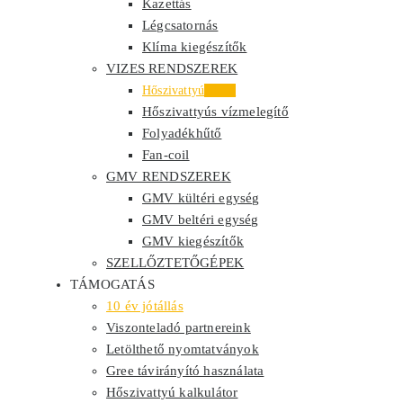
Kazettás
Légcsatornás
Klíma kiegészítők
VIZES RENDSZEREK
Hőszivattyú
Akció
Hőszivattyús vízmelegítő
Folyadékhűtő
Fan-coil
GMV RENDSZEREK
GMV kültéri egység
GMV beltéri egység
GMV kiegészítők
SZELLŐZTETŐGÉPEK
TÁMOGATÁS
10 év jótállás
Viszonteladó partnereink
Letölthető nyomtatványok
Gree távirányító használata
Hőszivattyú kalkulátor