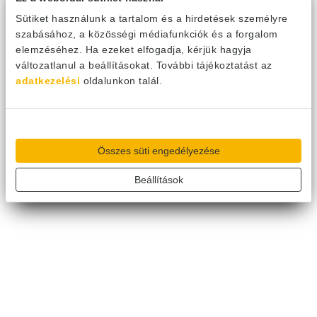
Sütiket használunk a tartalom és a hirdetések személyre
egység R32 (3 fázis)
szabásához, a közösségi médiafunkciók és a forgalom
elemzéséhez. Ha ezeket elfogadja, kérjük hagyja
GWHD(56S)NM6EO
változatlanul a beállításokat. További tájékoztatást az
adatkezelési
1 131 570
oldalunkon talál.
Ft
Viszonteladó keresése
Összehasonlító táblázathoz
Összes süti engedélyezése
Beállítások