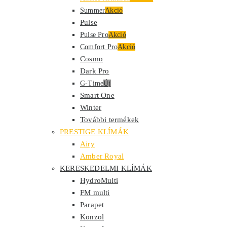
Summer
Akció
Pulse
Pulse Pro
Akció
Comfort Pro
Akció
Cosmo
Dark Pro
G-Time
Új
Smart One
Winter
További termékek
PRESTIGE KLÍMÁK
Airy
Amber Royal
KERESKEDELMI KLÍMÁK
HydroMulti
FM multi
Parapet
Konzol