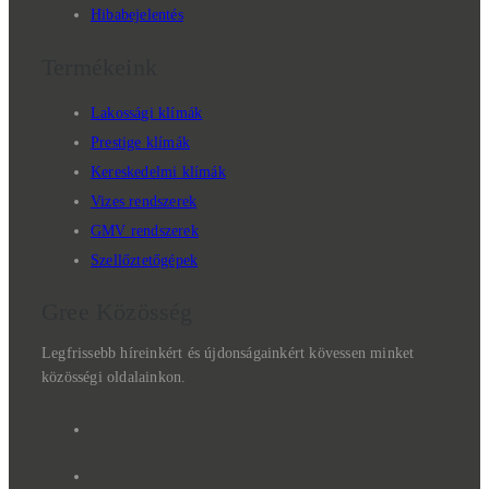
Hibabejelentés
Termékeink
Lakossági klímák
Prestige klímák
Kereskedelmi klímák
Vizes rendszerek
GMV rendszerek
Szellőztetőgépek
Gree Közösség
Legfrissebb híreinkért és újdonságainkért kövessen minket
közösségi oldalainkon.