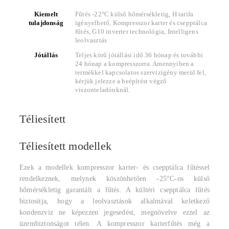
Kiemelt
Fűtés -22°C külső hőmérsékletig, H tarifa
tulajdonság
igényelhető, Kompresszor karter és csepptálca
fűtés, G10 inverter technológia, Intelligens
leolvasztás
Jótállás
Teljes körű jótállási idő 36 hónap és további
24 hónap a kompresszorra. Amennyiben a
termékkel kapcsolatos szervizigény merül fel,
kérjük jelezze a beépítést végző
viszonteladónknál.
Téliesített
Téliesített modellek
Ezek a modellek kompresszor karter- és csepptálca fűtéssel
rendelkeznek, melynek köszönhetően -25°C-os külső
hőmérsékletig garantált a fűtés. A kültéri csepptálca fűtés
biztosítja, hogy a leolvasztások alkalmával keletkező
kondenzvíz ne képezzen jegesedést, megnövelve ezzel az
üzembiztonságot télen. A kompresszor karterfűtés még a