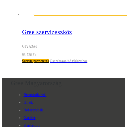
Gree szervízeszköz
GT2A3Ad
93 726
Ft
Szerviz partnereink
Összehasonlító táblázathoz
Gree Magyarország
Bemutatkozás
Hírek
Referenciák
Karrier
Kapcsolat