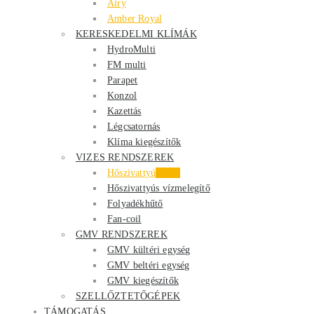
Airy
Amber Royal
KERESKEDELMI KLÍMÁK
HydroMulti
FM multi
Parapet
Konzol
Kazettás
Légcsatornás
Klíma kiegészítők
VIZES RENDSZEREK
Hőszivattyú
Akció
Hőszivattyús vízmelegítő
Folyadékhűtő
Fan-coil
GMV RENDSZEREK
GMV kültéri egység
GMV beltéri egység
GMV kiegészítők
SZELLŐZTETŐGÉPEK
TÁMOGATÁS