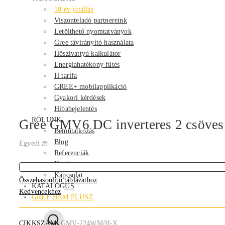
10 év jótállás
Viszonteladó partnereink
Letölthető nyomtatványok
Gree távirányító használata
Hőszivattyú kalkulátor
Energiahatékony fűtés
H tarifa
GREE+ mobilapplikáció
Gyakori kérdések
Hibabejelentés
RÓLUNK
Gree GMV6 DC inverteres 2 csöves 
Bemutatkozás
Blog
Egyedi ár
Referenciák
Karrier
Kapcsolat
Összehasonlító táblázathoz
KATALÓGUS
Kedvencekhez
GREE HEM PLUSZ
CIKKSZÁM:
GMV-224WM/H-X