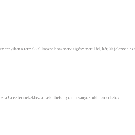
 Amennyiben a termékkel kapcsolatos szervizigény merül fel, kérjük jelezze a be
ok a Gree termékekhez a Letölthető nyomtatványok oldalon érhetők el.