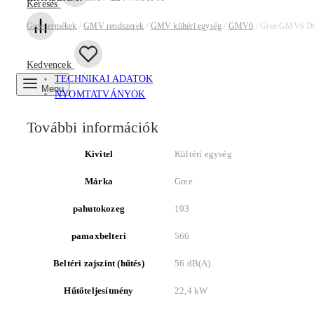
Keresés
Gree termékek
/
GMV rendszerek
/
GMV kültéri egység
/
GMV6
/
Gree GMV6 DC i
Kedvencek
TECHNIKAI ADATOK
Menu
NYOMTATVÁNYOK
További információk
Kivitel
Kültéri egység
Márka
Gree
pahutokozeg
193
pamaxbelteri
566
Beltéri zajszint (hűtés)
56 dB(A)
Hűtőteljesítmény
22,4 kW