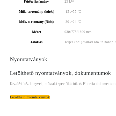
Fűtőteljesítmény
25 kW
Műk. tartomány (hűtés)
-15..+55 °C
Műk. tartomány (fűtés)
-30..+24 °C
Méret
930/775/1690 mm
Jótállás
Teljes körű jótállási idő 36 hónap.
Nyomtatványok
Letölthető nyomtatványok, dokumentumok
Kezelési kézikönyvek, műszaki specifikációk és H tarifa dokumentum
Letölthető nyomtatványok