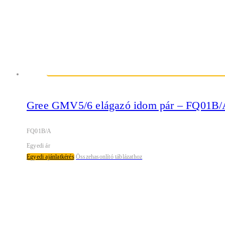
Gree GMV5/6 elágazó idom pár – FQ01B/
FQ01B/A
Egyedi ár
Egyedi ajánlatkérés
Összehasonlító táblázathoz