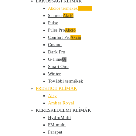
LAKOSSÁGI KLÍMÁK
Akciós termékek
Kiemelt
Summer
Akció
Pulse
Pulse Pro
Akció
Comfort Pro
Akció
Cosmo
Dark Pro
G-Time
Új
Smart One
Winter
További termékek
PRESTIGE KLÍMÁK
Airy
Amber Royal
KERESKEDELMI KLÍMÁK
HydroMulti
FM multi
Parapet