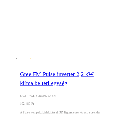
Gree FM Pulse inverter 2,2 kW
klíma beltéri egység
GWH07AGA-K6DNA1A/I
102 489
Ft
A Pulse kompakt kialakítással, 3D légtereléssel és extra csendes