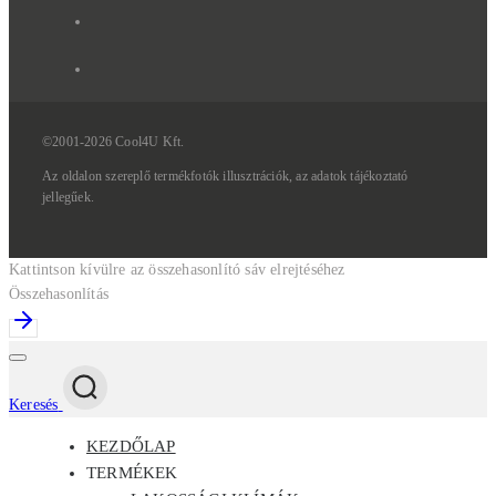
©2001-2026 Cool4U Kft.
Az
oldalon
szereplő
termékfotók
illusztrációk,
az
adatok
tájékoztató
jellegűek.
Kattintson kívülre az összehasonlító sáv elrejtéséhez
Összehasonlítás
Keresés
KEZDŐLAP
TERMÉKEK