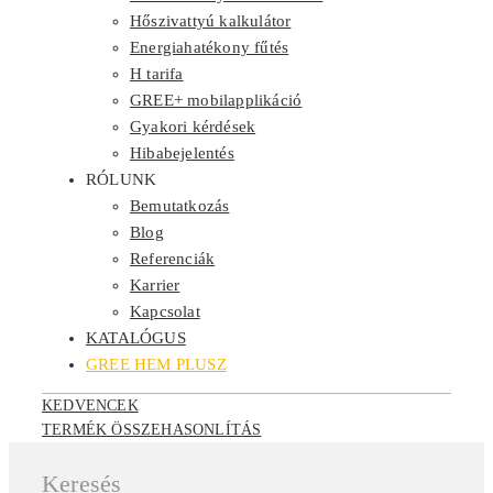
Hőszivattyú kalkulátor
Energiahatékony fűtés
H tarifa
GREE+ mobilapplikáció
Gyakori kérdések
Hibabejelentés
RÓLUNK
Bemutatkozás
Blog
Referenciák
Karrier
Kapcsolat
KATALÓGUS
GREE HEM PLUSZ
KEDVENCEK
TERMÉK ÖSSZEHASONLÍTÁS
Keresés