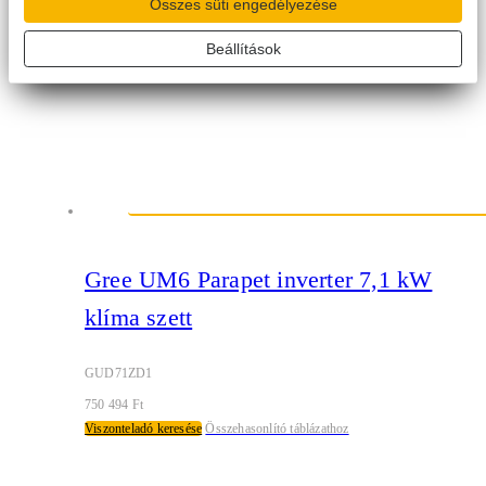
Összes süti engedélyezése
Beállítások
Gree UM6 Parapet inverter 7,1 kW
klíma szett
GUD71ZD1
750 494
Ft
Viszonteladó keresése
Összehasonlító táblázathoz