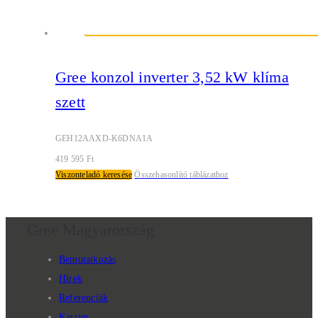
Gree konzol inverter 3,52 kW klíma
szett
GEH12AAXD-K6DNA1A
419 595
Ft
Viszonteladó keresése
Összehasonlító táblázathoz
Gree Magyarország
Bemutatkozás
Hírek
Referenciák
Karrier