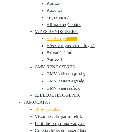
Konzol
Kazettás
Légcsatornás
Klíma kiegészítők
VIZES RENDSZEREK
Hőszivattyú
Akció
Hőszivattyús vízmelegítő
Folyadékhűtő
Fan-coil
GMV RENDSZEREK
GMV kültéri egység
GMV beltéri egység
GMV kiegészítők
SZELLŐZTETŐGÉPEK
TÁMOGATÁS
10 év jótállás
Viszonteladó partnereink
Letölthető nyomtatványok
Gree távirányító használata