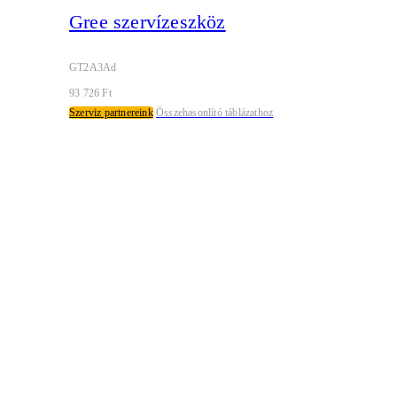
Gree szervízeszköz
GT2A3Ad
93 726
Ft
Szerviz partnereink
Összehasonlító táblázathoz