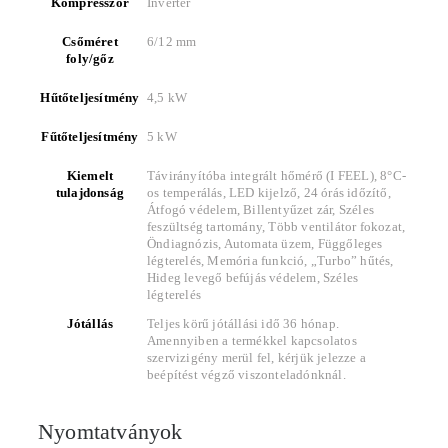
Kompresszor
Inverter
Csőméret
6/12 mm
foly/gőz
Hűtőteljesítmény
4,5 kW
Fűtőteljesítmény
5 kW
Kiemelt
Távirányítóba integrált hőmérő (I FEEL), 8°C-
tulajdonság
os temperálás, LED kijelző, 24 órás időzítő,
Átfogó védelem, Billentyűzet zár, Széles
feszültség tartomány, Több ventilátor fokozat,
Öndiagnózis, Automata üzem, Függőleges
légterelés, Memória funkció, „Turbo” hűtés,
Hideg levegő befújás védelem, Széles
légterelés
Jótállás
Teljes körű jótállási idő 36 hónap.
Amennyiben a termékkel kapcsolatos
szervizigény merül fel, kérjük jelezze a
beépítést végző viszonteladónknál.
Nyomtatványok