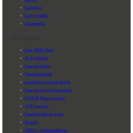
Kapcsolat
Gree irodaház
Adatkezelés
Támogatás
Gree HEM Plusz
10 év jótállás
Gree katalógus
Viszonteladóink
Letölthető nyomtatványok
Gree távirányító használata
KEHOP Plusz program
VOP program
Energiahatékony fűtés
H tarifa
GREE+ mobilapplikáció