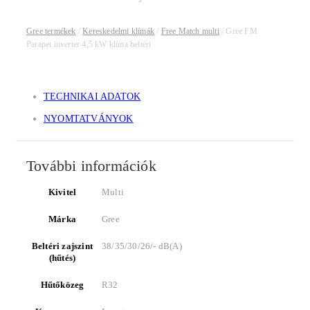
Gree termékek
/
Kereskedelmi klímák
/
Free Match multi
/
Gree FM
Parapet inverter 4,5 kW klíma beltéri
TECHNIKAI ADATOK
NYOMTATVÁNYOK
További információk
Kivitel
Multi
Márka
Gree
Beltéri zajszint
38/35/30/26/- dB(A)
(hűtés)
Hűtőközeg
R32