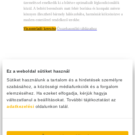
üzemeléssel emelkedik ki a hűtésre optimalizált légkondicionálók
közül. A beltéri berendezés matt fehér borítása és kompakt mérete
könnyen illeszthető bármely hálószobába, harmóniát kölcsönözve a
modern enteriőrrel rendelkező terekbe.
Viszonteladó keresése
Összehasonlító táblázathoz
Ez a weboldal sütiket használ
Sütiket használunk a tartalom és a hirdetések személyre
szabásához, a közösségi médiafunkciók és a forgalom
elemzéséhez. Ha ezeket elfogadja, kérjük hagyja
változatlanul a beállításokat. További tájékoztatást az
adatkezelési
oldalunkon talál.