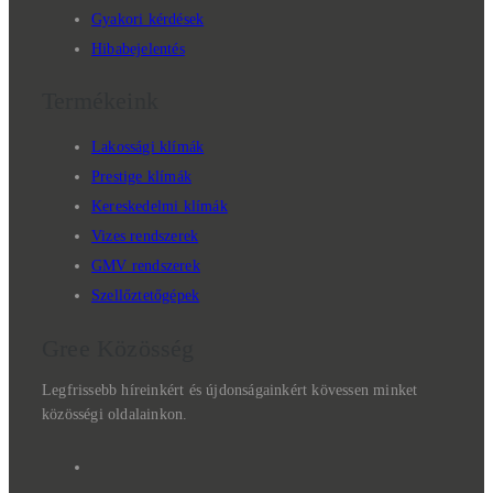
Gyakori kérdések
Hibabejelentés
Termékeink
Lakossági klímák
Prestige klímák
Kereskedelmi klímák
Vizes rendszerek
GMV rendszerek
Szellőztetőgépek
Gree Közösség
Legfrissebb híreinkért és újdonságainkért kövessen minket
közösségi oldalainkon.