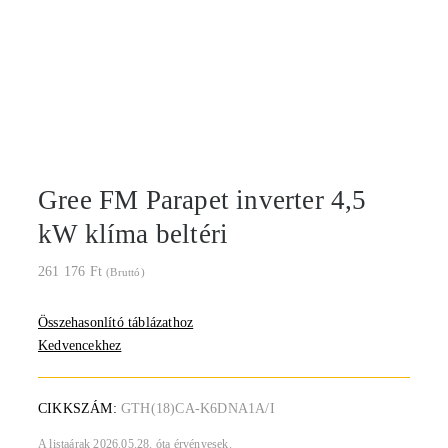
Gree FM Parapet inverter 4,5
kW klíma beltéri
261 176
Ft
(Bruttó)
Összehasonlító táblázathoz
Kedvencekhez
CIKKSZÁM:
GTH(18)CA-K6DNA1A/I
A listaárak 2026.05.28. óta érvényesek.