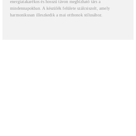
energiatakarékos és hosszú távon megbízható társ a
mindennapokban. A készülék felülete szálcsiszolt, amely
harmonikusan illeszkedik a mai otthonok stílusához.