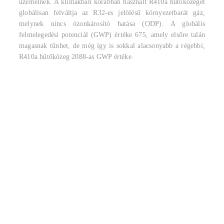
üzemelnek. A klímákban korábban használt R410a hűtőközeget
globálisan felváltja az R32-es jelölésű környezetbarát gáz,
melynek nincs ózonkárosító hatása (ODP). A globális
felmelegedési potenciál (GWP) értéke 675, amely elsőre talán
magasnak tűnhet, de még így is sokkal alacsonyabb a régebbi,
R410a hűtőközeg 2088-as GWP értéke.