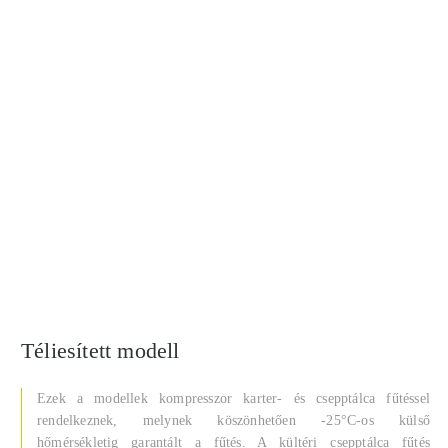
Téliesített modell
Ezek a modellek kompresszor karter- és csepptálca fűtéssel
rendelkeznek, melynek köszönhetően -25°C-os külső
hőmérsékletig garantált a fűtés. A kültéri csepptálca fűtés