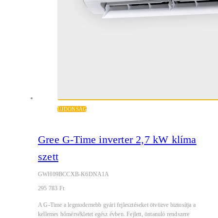
ÚJDONSÁG
Gree G-Time inverter 2,7 kW klíma
szett
GWH09BCCXB-K6DNA1A
295 783
Ft
A G-Time a legmodernebb gyári fejlesztéseket ötvözve biztosítja a
kellemes hőmérsékletet egész évben. Fejlett, öntanuló rendszere