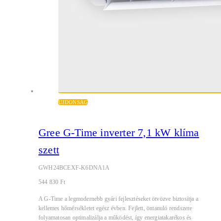
ÚJDONSÁG
Gree G-Time inverter 7,1 kW klíma
szett
GWH24BCEXF-K6DNA1A
544 830
Ft
A G-Time a legmodernebb gyári fejlesztéseket ötvözve biztosítja a
kellemes hőmérsékletet egész évben. Fejlett, öntanuló rendszere
folyamatosan optimalizálja a működést, így energiatakarékos és