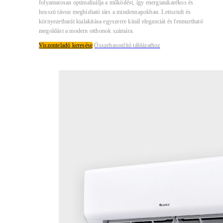
folyamatosan optimalizálja a működést, így energiatakarékos és
hosszú távon megbízható társ a mindennapokban. Letisztult és
környezetbarát kialakítása egyszerre kínál eleganciát és fenntartható
megoldást a modern otthonok számára.
Viszonteladó keresése
Összehasonlító táblázathoz