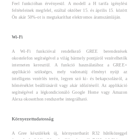
Feel funkcióban érvényesül. A modell a H tarifa igénylési
feltételeinek megfelel, ezáltal október 15. és április 15. között
Ön akár 50%-ot is megtakaríthat elektromos áramszámláján.
Wi-Fi
A Wi-Fi funkcióval rendelkező GREE berendezések
okostelefon segítségével a világ bármely pontjáról vezérelhetők
interneten keresztül. A funkció használatához a GREE+
applikáció szükséges, mely vadonatúj élményt nyújt az
intelligens vezérlés terén, legyen szó ki- és bekapcsolásról, a
hőmérséklet beállításáról vagy akár időzítésről. Az applikáció
segítségével a légkondicionáló Google Home vagy Amazon
Alexa okosotthon rendszerbe integrálható.
Környezettudatosság
A Gree készülékek új, környezetbarát R32 hűtőközeggel