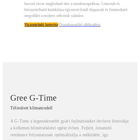
hosszú távon megbízható társ a mindennapokban. Letisztult és
környezetbarát kialakítása egyszerre kínál eleganciát és fenntartható
megoldást a modern otthonok számára.
Viszonteladó keresése
Összehasonlító táblázathoz
Gree G-Time
Téliesített klímamodell
A G-Time a legmodernebb gyári fejlesztéseket ötvözve biztosítja
a kellemes hőmérsékletet egész évben. Fejlett, öntanuló
rendszere folyamatosan optimalizálja a működést, így