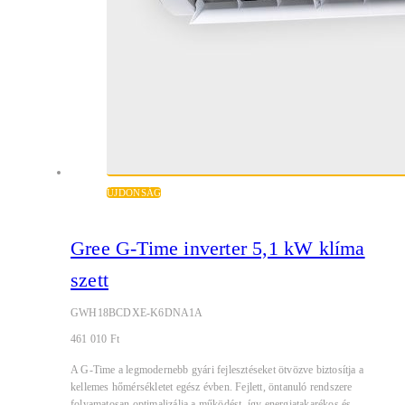
ÚJDONSÁG
Gree G-Time inverter 5,1 kW klíma
szett
GWH18BCDXE-K6DNA1A
461 010
Ft
A G-Time a legmodernebb gyári fejlesztéseket ötvözve biztosítja a
kellemes hőmérsékletet egész évben. Fejlett, öntanuló rendszere
folyamatosan optimalizálja a működést, így energiatakarékos és