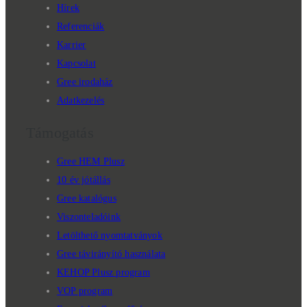
Hírek
Referenciák
Karrier
Kapcsolat
Gree irodaház
Adatkezelés
Támogatás
Gree HEM Plusz
10 év jótállás
Gree katalógus
Viszonteladóink
Letölthető nyomtatványok
Gree távirányító használata
KEHOP Plusz program
VOP program