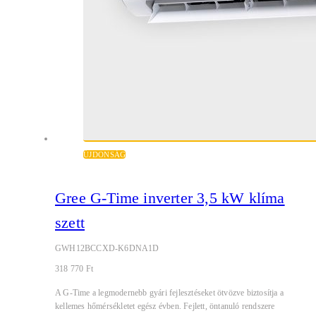
ÚJDONSÁG
Gree G-Time inverter 3,5 kW klíma
szett
GWH12BCCXD-K6DNA1D
318 770
Ft
A G-Time a legmodernebb gyári fejlesztéseket ötvözve biztosítja a
kellemes hőmérsékletet egész évben. Fejlett, öntanuló rendszere