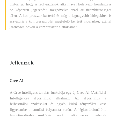
biztosítja, hogy a leolvasztások alkalmával keletkező kondenzvíz
ne képezzen jegesedést, megnövelve ezzel az üzembiztonságot
télen. A kompresszor karterfűtés még a legnagyobb hidegekben is
szavatolja a kompresszorolaj megfelelő kenését induláskor, ezáltal
jelentősen növeli a kompresszor élettartamát.
Jellemzők
Gree-AI
A Gree intelligens tanulás funkciója egy új Gree-AI (Artificial
Intelligence) algoritmust alkalmaz. Az algoritmus a
felhasználói szokásokat és egyéb külső tényezőket vesz
figyelembe a tanulási folyamata során. A légkondicionáló a
legoptimálisabb működési profilt alkalmazza, melynek