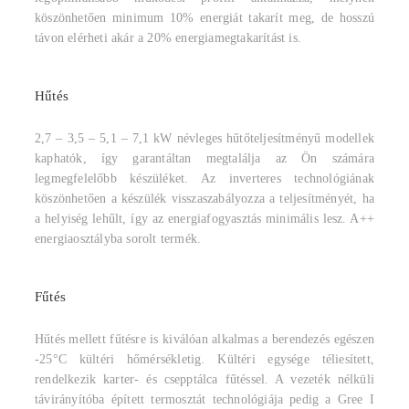
köszönhetően minimum 10% energiát takarít meg, de hosszú
távon elérheti akár a 20% energiamegtakarítást is.
Hűtés
2,7 – 3,5 – 5,1 – 7,1 kW névleges hűtőteljesítményű modellek
kaphatók, így garantáltan megtalálja az Ön számára
legmegfelelőbb készüléket. Az inverteres technológiának
köszönhetően a készülék visszaszabályozza a teljesítményét, ha
a helyiség lehűlt, így az energiafogyasztás minimális lesz. A++
energiaosztályba sorolt termék.
Fűtés
Hűtés mellett fűtésre is kiválóan alkalmas a berendezés egészen
-25°C kültéri hőmérsékletig. Kültéri egysége téliesített,
rendelkezik karter- és csepptálca fűtéssel. A vezeték nélküli
távirányítóba épített termosztát technológiája pedig a Gree I