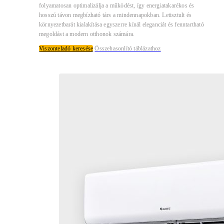
folyamatosan optimalizálja a működést, így energiatakarékos és
hosszú távon megbízható társ a mindennapokban. Letisztult és
környezetbarát kialakítása egyszerre kínál eleganciát és fenntartható
megoldást a modern otthonok számára.
Viszonteladó keresése
Összehasonlító táblázathoz