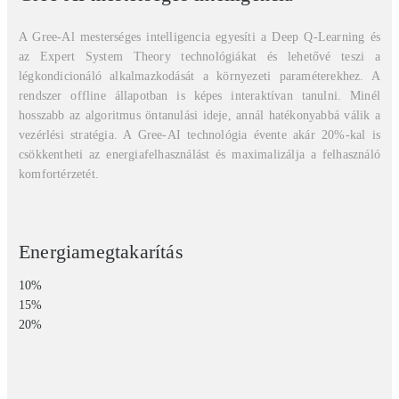
A Gree-Al mesterséges intelligencia egyesíti a Deep Q-Learning és
az Expert System Theory technológiákat és lehetővé teszi a
légkondicionáló alkalmazkodását a környezeti paraméterekhez. A
rendszer offline állapotban is képes interaktívan tanulni. Minél
hosszabb az algoritmus öntanulási ideje, annál hatékonyabbá válik a
vezérlési stratégia. A Gree-AI technológia évente akár 20%-kal is
csökkentheti az energiafelhasználást és maximalizálja a felhasználó
komfortérzetét.
Energiamegtakarítás
10%
15%
20%