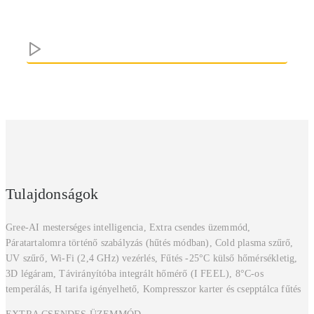
Tulajdonságok
Gree-AI mesterséges intelligencia, Extra csendes üzemmód,
Páratartalomra történő szabályzás (hűtés módban), Cold plasma szűrő,
UV szűrő, Wi-Fi (2,4 GHz) vezérlés, Fűtés -25°C külső hőmérsékletig,
3D légáram, Távirányítóba integrált hőmérő (I FEEL), 8°C-os
temperálás, H tarifa igényelhető, Kompresszor karter és csepptálca fűtés