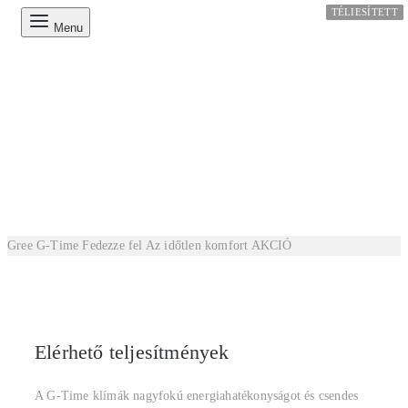
TÉLIESÍTETT
TÉLIESÍTETT
TÉLIESÍTETT
TÉLIESÍTETT
Menu
Gree G-Time
Fedezze fel
Az időtlen komfort
AKCIÓ
Elérhető teljesítmények
A G-Time klímák nagyfokú energiahatékonyságot és csendes