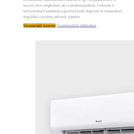
hosszú távon megbízható társ a mindennapokban. Letisztult és
környezetbarát kialakítása egyszerre kínál eleganciát és fenntartható
megoldást a modern otthonok számára.
Viszonteladó keresése
Összehasonlító táblázathoz