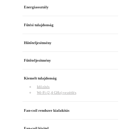
Energiaosztály
Fűtési tulajdonság
Hűtőteljesítmény
Fűtőteljesítmény
Kiemelt tulajdonság
Időzítés
Wi-Fi (2,4 GHz) vezérlés
Fan-coil rendszer kialakítás
Fan-coil kivitel