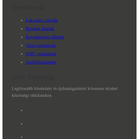
Termékeink
Lakossági klímák
Prestige klímák
Kereskedelmi klímák
Vizes rendszerek
GMV rendszerek
Szellőztetőgépek
Gree Közösség
Legfrissebb híreinkért és újdonságainkért kövessen minket
közösségi oldalainkon.