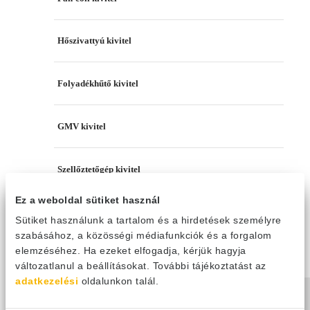
Hőszivattyú kivitel
Folyadékhűtő kivitel
GMV kivitel
Szellőztetőgép kivitel
Ez a weboldal sütiket használ
Gree termékek
/
Kereskedelmi klímák
/
Klíma kiegészítők
/
HydroMulti
Sütiket használunk a tartalom és a hirdetések személyre
kiegészítő
szabásához, a közösségi médiafunkciók és a forgalom
elemzéséhez. Ha ezeket elfogadja, kérjük hagyja
Termék szűrő
változatlanul a beállításokat. További tájékoztatást az
adatkezelési
oldalunkon talál.