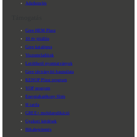
Adatkezelés
Támogatás
Gree HEM Plusz
10 év jótállás
Gree katalógus
Viszonteladóink
Letölthető nyomtatványok
Gree távirányító használata
KEHOP Plusz program
VOP program
Energiahatékony fűtés
H tarifa
GREE+ mobilapplikáció
Gyakori kérdések
Hibabejelentés