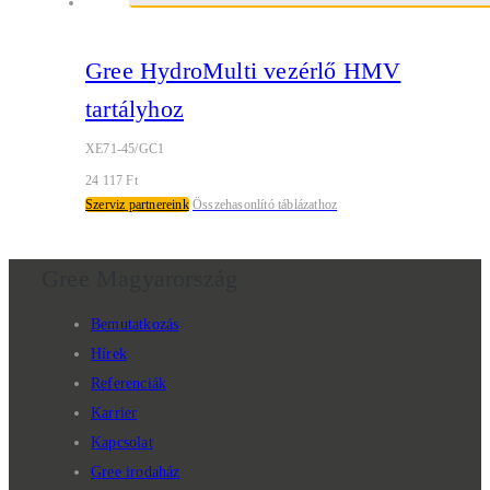
Gree HydroMulti vezérlő HMV
tartályhoz
XE71-45/GC1
24 117
Ft
Szerviz partnereink
Összehasonlító táblázathoz
Gree Magyarország
Bemutatkozás
Hírek
Referenciák
Karrier
Kapcsolat
Gree irodaház