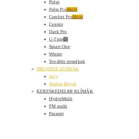
Pulse
Pulse Pro
Akció
Comfort Pro
Akció
Cosmo
Dark Pro
G-Time
Új
Smart One
Winter
További termékek
PRESTIGE KLÍMÁK
Airy
Amber Royal
KERESKEDELMI KLÍMÁK
HydroMulti
FM multi
Parapet
Konzol
Kazettás
Légcsatornás