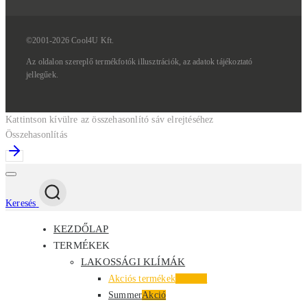
©2001-2026 Cool4U Kft.
Az
oldalon
szereplő
termékfotók
illusztrációk,
az
adatok
tájékoztató
jellegűek.
Kattintson kívülre az összehasonlító sáv elrejtéséhez
Összehasonlítás
Keresés
KEZDŐLAP
TERMÉKEK
LAKOSSÁGI KLÍMÁK
Akciós termékek
Kiemelt
Summer
Akció