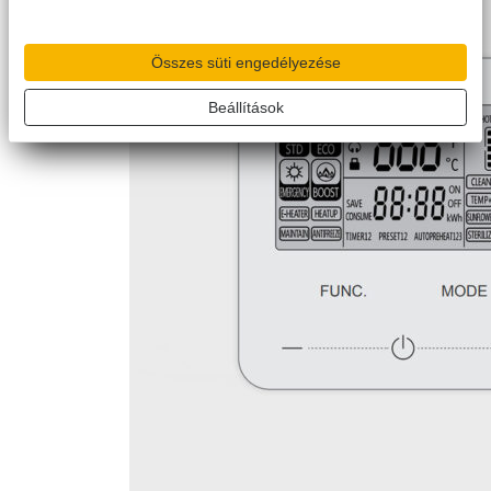
Összes süti engedélyezése
Beállítások