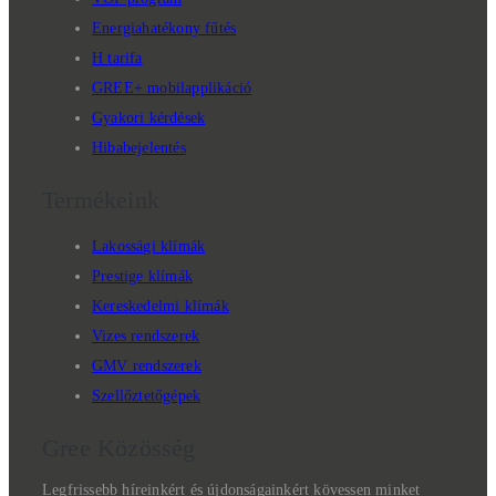
Energiahatékony fűtés
H tarifa
GREE+ mobilapplikáció
Gyakori kérdések
Hibabejelentés
Termékeink
Lakossági klímák
Prestige klímák
Kereskedelmi klímák
Vizes rendszerek
GMV rendszerek
Szellőztetőgépek
Gree Közösség
Legfrissebb híreinkért és újdonságainkért kövessen minket