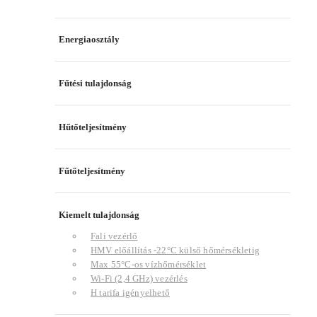
Energiaosztály
Fűtési tulajdonság
Hűtőteljesítmény
Fűtőteljesítmény
Kiemelt tulajdonság
Fali vezérlő
HMV előállítás -22°C külső hőmérsékletig
Max 55°C-os vízhőmérséklet
Wi-Fi (2,4 GHz) vezérlés
H tarifa igényelhető