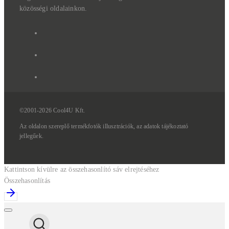
közösségi oldalainkon.
©2001-2026 Cool4U Kft.
Az
oldalon
szereplő
termékfotók
illusztrációk,
az
adatok
tájékoztató
jellegűek.
Kattintson kívülre az összehasonlító sáv elrejtéséhez
Összehasonlítás