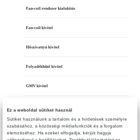
Fan-coil rendszer kialakítás
Fan-coil kivitel
Hőszivattyú kivitel
Folyadékhűtő kivitel
GMV kivitel
Szellőztetőgép kivitel
Ez a weboldal sütiket használ
Sütiket használunk a tartalom és a hirdetések személyre
Gree termékek
/
Kereskedelmi klímák
/
HydroMulti
/
HMV tartály
szabásához, a közösségi médiafunkciók és a forgalom
elemzéséhez. Ha ezeket elfogadja, kérjük hagyja
Termék szűrő
változatlanul a beállításokat. További tájékoztatást az