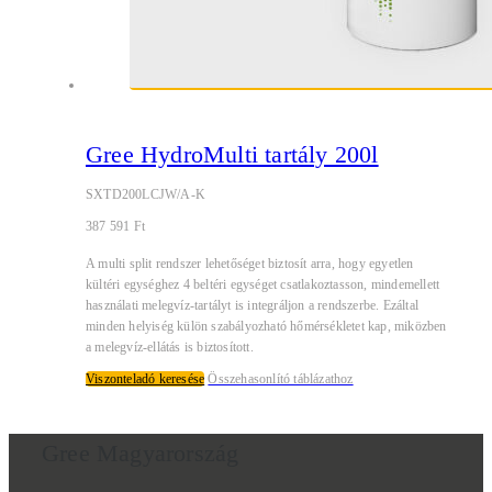
Gree HydroMulti tartály 200l
SXTD200LCJW/A-K
387 591
Ft
A multi split rendszer lehetőséget biztosít arra, hogy egyetlen
kültéri egységhez 4 beltéri egységet csatlakoztasson, mindemellett
használati melegvíz-tartályt is integráljon a rendszerbe. Ezáltal
minden helyiség külön szabályozható hőmérsékletet kap, miközben
a melegvíz-ellátás is biztosított.
Viszonteladó keresése
Összehasonlító táblázathoz
Gree Magyarország