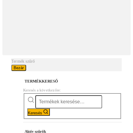
Termék szűrő
Bezár
TERMÉKKERESŐ
Keresés a következőre:
Keresés
Aktív szűrők