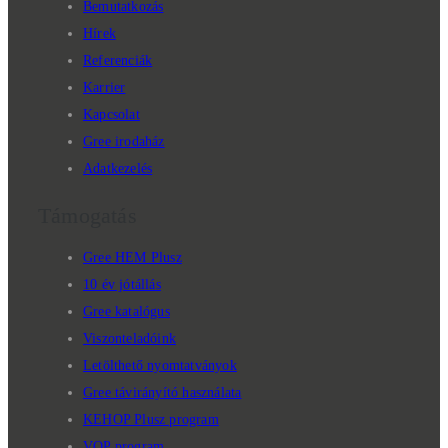
Bemutatkozás
Hírek
Referenciák
Karrier
Kapcsolat
Gree irodaház
Adatkezelés
Támogatás
Gree HEM Plusz
10 év jótállás
Gree katalógus
Viszonteladóink
Letölthető nyomtatványok
Gree távirányító használata
KEHOP Plusz program
VOP program