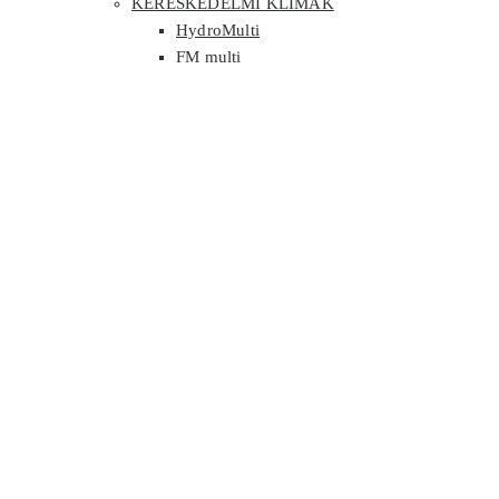
KERESKEDELMI KLÍMÁK
HydroMulti
FM multi
Parapet
Konzol
Kazettás
Légcsatornás
Klíma kiegészítők
VIZES RENDSZEREK
Hőszivattyú
Akció
Hőszivattyús vízmelegítő
Folyadékhűtő
Fan-coil
GMV RENDSZEREK
GMV kültéri egység
GMV beltéri egység
GMV kiegészítők
SZELLŐZTETŐGÉPEK
TÁMOGATÁS