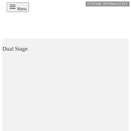
FŰTÉSRE OPTIMALIZÁLT
FŰTÉSRE OPTIMALIZÁLT
FŰTÉSRE OPTIMALIZÁLT
Menu
Dual Stage