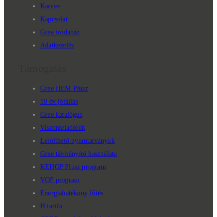
Karrier
Kapcsolat
Gree irodaház
Adatkezelés
Támogatás
Gree HEM Plusz
10 év jótállás
Gree katalógus
Viszonteladóink
Letölthető nyomtatványok
Gree távirányító használata
KEHOP Plusz program
VOP program
Energiahatékony fűtés
H tarifa