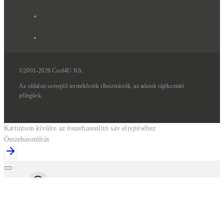
©2001-2026 Cool4U Kft.
Az
oldalon
szereplő
termékfotók
illusztrációk,
az
adatok
tájékoztató
jellegűek.
Kattintson kívülre az összehasonlító sáv elrejtéséhez
Összehasonlítás
Keresés
KEZDŐLAP
TERMÉKEK