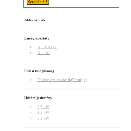
Keresés
Aktív szűrők
Energiaosztály
A+++/A+++
A++/A+
Fűtési tulajdonság
Fűtésre optimalizált (Prestige)
Hűtőteljesítmény
2,7 kW
3,5 kW
5,3 kW