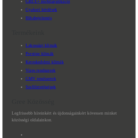
GREE+ mobilapplikáció
Gyakori kérdések
Hibabejelentés
Termékeink
Lakossági klímák
Prestige klímák
Kereskedelmi klímák
Vizes rendszerek
GMV rendszerek
Szellőztetőgépek
Gree Közösség
Legfrissebb híreinkért és újdonságainkért kövessen minket
közösségi oldalainkon.