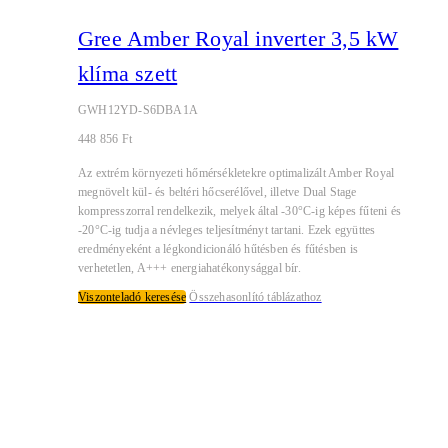
Gree Amber Royal inverter 3,5 kW
klíma szett
GWH12YD-S6DBA1A
448 856
Ft
Az extrém környezeti hőmérsékletekre optimalizált Amber Royal
megnövelt kül- és beltéri hőcserélővel, illetve Dual Stage
kompresszorral rendelkezik, melyek által -30°C-ig képes fűteni és
-20°C-ig tudja a névleges teljesítményt tartani. Ezek együttes
eredményeként a légkondicionáló hűtésben és fűtésben is
verhetetlen, A+++ energiahatékonysággal bír.
Viszonteladó keresése
Összehasonlító táblázathoz