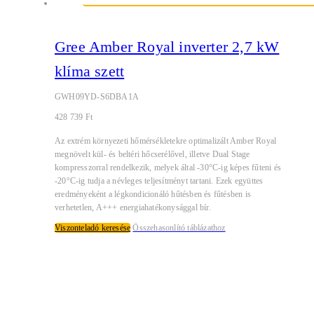
Gree Amber Royal inverter 2,7 kW
klíma szett
GWH09YD-S6DBA1A
428 739
Ft
Az extrém környezeti hőmérsékletekre optimalizált Amber Royal
megnövelt kül- és beltéri hőcserélővel, illetve Dual Stage
kompresszorral rendelkezik, melyek által -30°C-ig képes fűteni és
-20°C-ig tudja a névleges teljesítményt tartani. Ezek együttes
eredményeként a légkondicionáló hűtésben és fűtésben is
verhetetlen, A+++ energiahatékonysággal bír.
Viszonteladó keresése
Összehasonlító táblázathoz