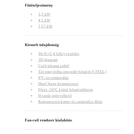
Fűtőteljesítmény
3,5 kW
4,2 kW
5,57 kW
Kiemelt tulajdonság
Wi-Fi (2,4 GHz) vezérlés
3D légáram
Cold plasma szűrő
Távirányítóba integrált hőmérő (I FEEL)
8°C-os temperálás
Dual Stage kompresszor
Fűtés -30°C külső hőmérsékletig
H tarifa igényelhető
Kompresszor karter és csepptálca fűtés
Fan-coil rendszer kialakítás