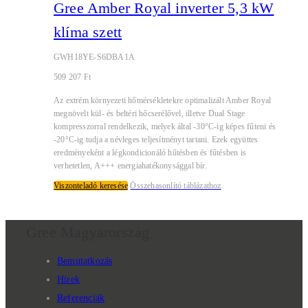
Gree Amber Royal inverter 5,3 kW
klíma szett
GWH18YE-S6DBA1A
509 207
Ft
Az extrém környezeti hőmérsékletekre optimalizált Amber Royal
megnövelt kül- és beltéri hőcserélővel, illetve Dual Stage
kompresszorral rendelkezik, melyek által -30°C-ig képes fűteni és
-20°C-ig tudja a névleges teljesítményt tartani. Ezek együttes
eredményeként a légkondicionáló hűtésben és fűtésben is
verhetetlen, A+++ energiahatékonysággal bír.
Viszonteladó keresése
Összehasonlító táblázathoz
Gree Magyarország
Bemutatkozás
Hírek
Referenciák