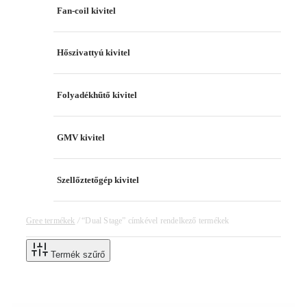
Fan-coil kivitel
Hőszivattyú kivitel
Folyadékhűtő kivitel
GMV kivitel
Szellőztetőgép kivitel
Gree termékek
/
“Dual Stage” címkével rendelkező termékek
Termék szűrő