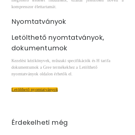
megfelelő kenését induláskor, ezáltal jelentősen növeli a
kompresszor élettartamát.
Nyomtatványok
Letölthető nyomtatványok,
dokumentumok
Kezelési kézikönyvek, műszaki specifikációk és H tarifa
dokumentumok a Gree termékekhez a Letölthető
nyomtatványok oldalon érhetők el.
Letölthető nyomtatványok
Érdekelheti még