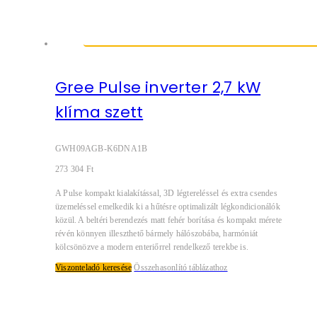
Gree Pulse inverter 2,7 kW
klíma szett
GWH09AGB-K6DNA1B
273 304
Ft
A Pulse kompakt kialakítással, 3D légtereléssel és extra csendes
üzemeléssel emelkedik ki a hűtésre optimalizált légkondicionálók
közül. A beltéri berendezés matt fehér borítása és kompakt mérete
révén könnyen illeszthető bármely hálószobába, harmóniát
kölcsönözve a modern enteriőrrel rendelkező terekbe is.
Viszonteladó keresése
Összehasonlító táblázathoz