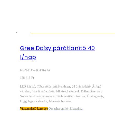
Gree Daisy párátlanító 40
l/nap
GDN40AW-K5EBA1A
126 416
Ft
LED kijelző, Többszörös szűrőrendszer, 24 órás időzítő, Átfogó
védelem, Tisztítható szűrők, Minőségi motorok, Billentyűzet zár,
Széles feszültség tartomány, Több ventilátor fokozat, Öndiagnózis,
Függőleges légterelés, Memória funkció
Viszonteladó keresése
Összehasonlító táblázathoz