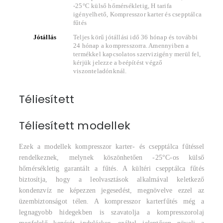
-25°C külső hőmérsékletig, H tarifa
igényelhető, Kompresszor karter és csepptálca
fűtés
Jótállás
Teljes körű jótállási idő 36 hónap és további
24 hónap a kompresszorra. Amennyiben a
termékkel kapcsolatos szervizigény merül fel,
kérjük jelezze a beépítést végző
viszonteladónknál.
Téliesített
Téliesített modellek
Ezek a modellek kompresszor karter- és csepptálca fűtéssel
rendelkeznek, melynek köszönhetően -25°C-os külső
hőmérsékletig garantált a fűtés. A kültéri csepptálca fűtés
biztosítja, hogy a leolvasztások alkalmával keletkező
kondenzvíz ne képezzen jegesedést, megnövelve ezzel az
üzembiztonságot télen. A kompresszor karterfűtés még a
legnagyobb hidegekben is szavatolja a kompresszorolaj