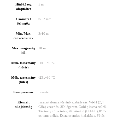
Hűtőközeg
5 m
alaptöltet
Csőméret
6/12 mm
foly/gőz
Min./Max.
3/40 m
csövezési táv
Max. magasság
10 m
kül.
Műk. tartomány
-15..+50 °C
(hűtés)
Műk. tartomány
-25..+30 °C
(fűtés)
Kompresszor
Inverter
Kiemelt
Páratartalomra történő szabályzás, Wi-Fi (2,4
tulajdonság
GHz) vezérlés, 3D légáram, Cold plasma szűrő,
Távirányítóba integrált hőmérő (I FEEL), 8°C-
os temperálás, Extra csendes kialakítás, Fűtés