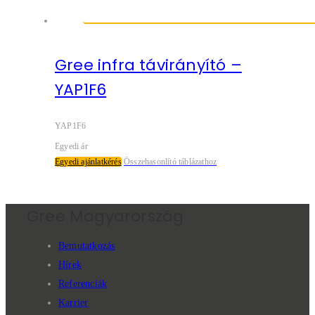
Gree infra távirányító –
YAP1F6
YAP1F6
Egyedi ár
Egyedi ajánlatkérés
Összehasonlító táblázathoz
Gree Magyarország
Bemutatkozás
Hírek
Referenciák
Karrier