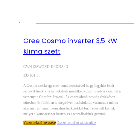
Gree Cosmo inverter 3,5 kW
klíma szett
GWH12AWCXD-K6DNA4D
335 661
Ft
A Cosmo széria egyenes vonalvezetésével és gyöngyház fehér
színével tűnik ki a termékskála modelljei közül, továbbá veszi fel a
versenyt a Comfort Pro-val. Az energiahatékonyság érdekében
hűtésben és fűtésben is megnövelt hatásfokkal, valamint a márka
által már jól ismert kényelmi funkciókkal bír. Téliesített kivitel,
melyet a kompresszor karter- és csepptálcafűtés garantál.
Viszonteladó keresése
Összehasonlító táblázathoz