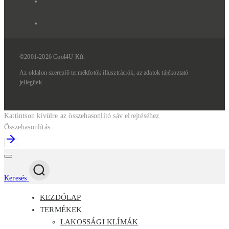
©2001-2026 Cool4U Kft.
Az
oldalon
szereplő
termékfotók
illusztrációk,
az
adatok
tájékoztató
jellegűek.
Kattintson kívülre az összehasonlító sáv elrejtéséhez
Összehasonlítás
Keresés
KEZDŐLAP
TERMÉKEK
LAKOSSÁGI KLÍMÁK