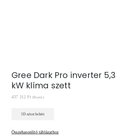
Gree Dark Pro inverter 5,3
kW klíma szett
437 312
Ft
(Bruttó)
Összehasonlító táblázathoz