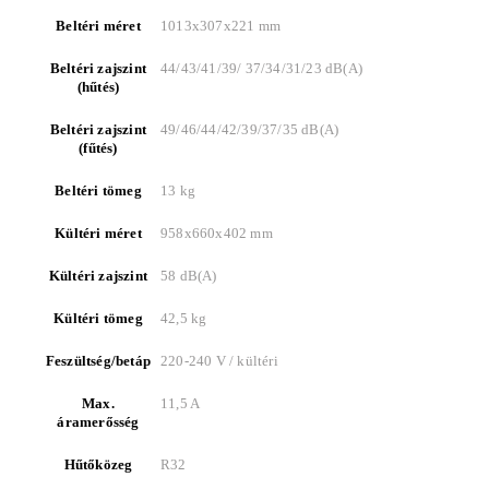
Beltéri méret
1013x307x221 mm
Beltéri zajszint
44/43/41/39/ 37/34/31/23 dB(A)
(hűtés)
Beltéri zajszint
49/46/44/42/39/37/35 dB(A)
(fűtés)
Beltéri tömeg
13 kg
Kültéri méret
958x660x402 mm
Kültéri zajszint
58 dB(A)
Kültéri tömeg
42,5 kg
Feszültség/betáp
220-240 V / kültéri
Max.
11,5 A
áramerősség
Hűtőközeg
R32