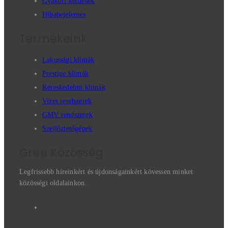
Gyakori kérdések
Hibabejelentés
Termékeink
Lakossági klímák
Prestige klímák
Kereskedelmi klímák
Vizes rendszerek
GMV rendszerek
Szellőztetőgépek
Gree Közösség
Legfrissebb híreinkért és újdonságainkért kövessen minket
közösségi oldalainkon.