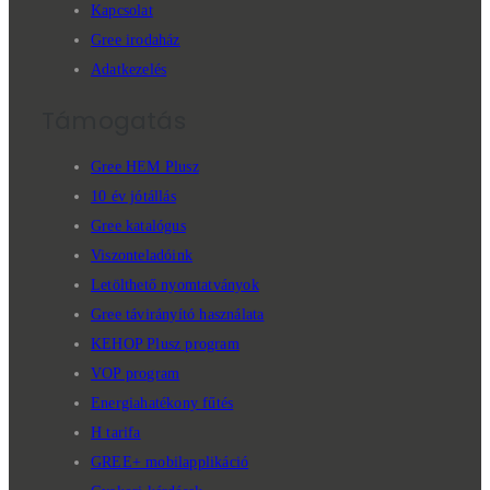
Kapcsolat
Gree irodaház
Adatkezelés
Támogatás
Gree HEM Plusz
10 év jótállás
Gree katalógus
Viszonteladóink
Letölthető nyomtatványok
Gree távirányító használata
KEHOP Plusz program
VOP program
Energiahatékony fűtés
H tarifa
GREE+ mobilapplikáció