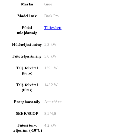
Márka
Gree
Modell név
Dark Pro
Fűtési
Téliesített
tulajdonság
Hűtőteljesítmény
5,3 kW
Fűtőteljesítmény
5,6 kW
Telj. felvétel
1391 W
(hűtő)
Telj. felvétel
1432 W
(fűtés)
Energiaosztály
A+++/A++
SEER/SCOP
8,5/4,6
Fűtési terv.
4,2 kW
teljesítm. (-10°C)