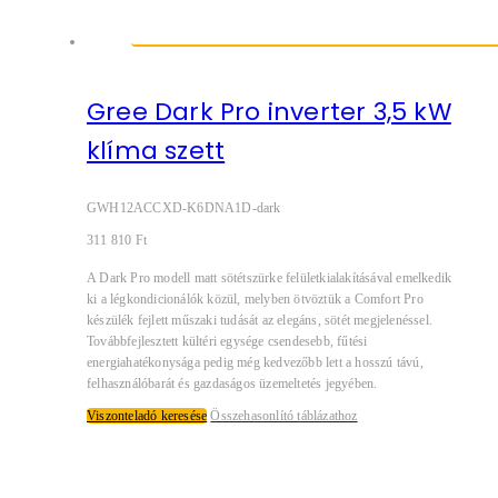
Gree Dark Pro inverter 3,5 kW
klíma szett
GWH12ACCXD-K6DNA1D-dark
311 810
Ft
A Dark Pro modell matt sötétszürke felületkialakításával emelkedik
ki a légkondicionálók közül, melyben ötvöztük a Comfort Pro
készülék fejlett műszaki tudását az elegáns, sötét megjelenéssel.
Továbbfejlesztett kültéri egysége csendesebb, fűtési
energiahatékonysága pedig még kedvezőbb lett a hosszú távú,
felhasználóbarát és gazdaságos üzemeltetés jegyében.
Viszonteladó keresése
Összehasonlító táblázathoz