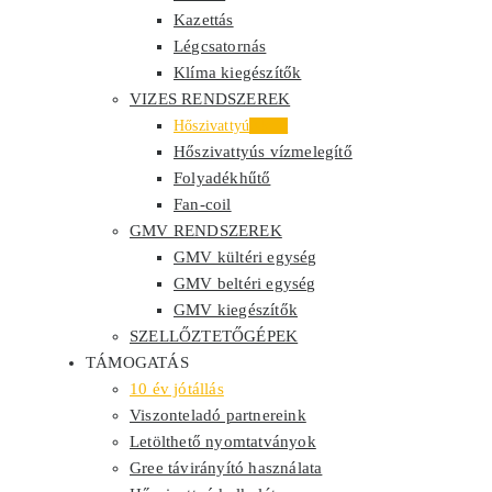
Kazettás
Légcsatornás
Klíma kiegészítők
VIZES RENDSZEREK
Hőszivattyú
Akció
Hőszivattyús vízmelegítő
Folyadékhűtő
Fan-coil
GMV RENDSZEREK
GMV kültéri egység
GMV beltéri egység
GMV kiegészítők
SZELLŐZTETŐGÉPEK
TÁMOGATÁS
10 év jótállás
Viszonteladó partnereink
Letölthető nyomtatványok
Gree távirányító használata