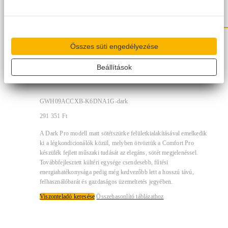
Összes süti engedélyezése
Gree Dark Pro inverter 2,7 kW
Beállítások
klíma szett
GWH09ACCXB-K6DNA1G-dark
291 351
Ft
A Dark Pro modell matt sötétszürke felületkialakításával emelkedik
ki a légkondicionálók közül, melyben ötvöztük a Comfort Pro
készülék fejlett műszaki tudását az elegáns, sötét megjelenéssel.
Továbbfejlesztett kültéri egysége csendesebb, fűtési
energiahatékonysága pedig még kedvezőbb lett a hosszú távú,
felhasználóbarát és gazdaságos üzemeltetés jegyében.
Viszonteladó keresése
Összehasonlító táblázathoz