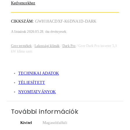
Kedvencekhez
CIKKSZÁM:
GWH18ACDXF-K6DNA1D-DARK
A listaárak 2026.05.28. óta érvényesek.
Gree termékek
/
Lakossági klímák
/
Dark Pro
/
Gree Dark Pro inverter 5,3
kW klíma szett
TECHNIKAI ADATOK
TÉLIESÍTETT
NYOMTATVÁNYOK
További információk
Kivitel
Magasoldalfali