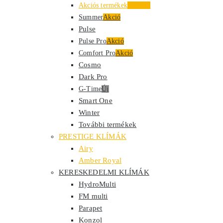
Akciós termékek
Kiemelt
Summer
Akció
Pulse
Pulse Pro
Akció
Comfort Pro
Akció
Cosmo
Dark Pro
G-Time
Új
Smart One
Winter
További termékek
PRESTIGE KLÍMÁK
Airy
Amber Royal
KERESKEDELMI KLÍMÁK
HydroMulti
FM multi
Parapet
Konzol